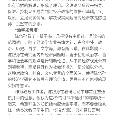
出有论据的解说，形成了理论。这理论又反过来指导、
促进、控制现实成为制定经济政策的依据和基础。
可
”
以说，立足现实情况、解决现实问题研究经济学是陈岱
孙一贯坚守的原则。
“
治学如筑塔
”
陈岱孙看了一辈子书，几乎没有中断过，且读书的
范围很广，除了经济学专业书籍之外，古今中外，政
治、历史、哲学、文学等，都有所涉猎。在此影响下，
陈岱孙在研究国内外经济问题时，善于使用政治学、哲
学和社会学的观点进行辅助论证，从不将经济现象分离
割裂看待，而是将其作为社会环境的一部分加以分析。
这种对政治、社会、文化背景的全面关注，使得陈岱孙
的经济学研究不仅具有理论价值，更具有不可忽视的现
实指导意义。
作为教育工作者，陈岱孙在教研活动中非常注重通
识并举的理念。他认为应将“专才”和“通才”的培养统一
起来，希望师生的知识结构应像金字塔，而不要像独秀
峰。他多次教导学生们：“只能记账，只能算债票利