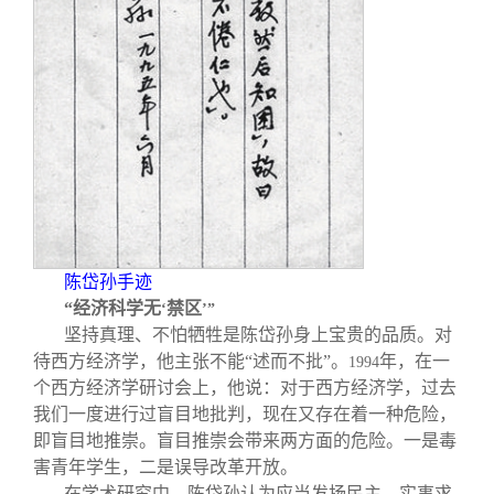
陈岱孙手迹
“
经济科学无
禁区
‘
’”
坚持真理、不怕牺牲是陈岱孙身上宝贵的品质。对
待西方经济学，他主张不能“述而不批”。
年，在一
1994
个西方经济学研讨会上，他说：对于西方经济学，过去
我们一度进行过盲目地批判，现在又存在着一种危险，
即盲目地推崇。盲目推崇会带来两方面的危险。一是毒
害青年学生，二是误导改革开放。
在学术研究中，陈岱孙认为应当发扬民主、实事求