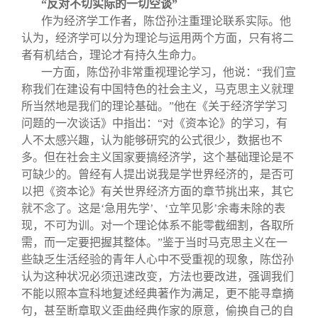
“反对不切实际的一切空谈”
作为经济学工作者，陈岱孙注重理论联系实际。他
认为，经济学可以分为理论与运用两个方面，只有将二
者有机结合，理论才有持久生命力。
一方面，陈岱孙非常重视理论学习，他说：“我们宣
称我们在建设有中国特色的社会主义，马克思主义就理
所当然地是我们的理论基础。”他在《关于经济学学习
问题的一次谈话》中指出：“对《资本论》的学习，有
人不太感兴趣，认为能够研究的公式很少，数据也不
多。但在社会主义国家要搞经济学，这个基础理论是不
可缺少的。曾经有人提出说我是学世界经济的，是否可
以把《资本论》有关世界经济方面的章节挑出来，其它
就不念了。这是‘急用先学’、‘立竿见影’余毒未除的表
现，不可为训。对一个理论体系不能零截细割，各取所
需，而一定要把握其整体。”鉴于当时马克思主义在一
些缺乏生活经验的青年人心中不受重视的现象，陈岱孙
认为这种状况必须迅速改变，方法也要改进，强调我们
不能以照本宣科地复述经典著作为满足，更不能寻章摘
句，甚至断章取义歪曲经典作家的原意，偷换自己的自