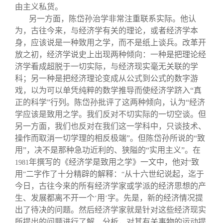
由主义私货。
另一方面，陈岱孙治学非常注重联系实际。他认
为，古往今来，与经济学有关的理论，或者经济学本
身，应该说是一种致用之学，而不是纸上谈兵。改革开
放之初，经济学说史上出现两种倾向：一种是把理论经
济学看成超脱于一切实际，与经济现实毫无关联的学
科；另一种是把经济理论变成从公式到公式的数字游
戏，以为可以单凭纯粹的数学推导而使经济学跻入“真
正的科学”行列。陈岱孙批评了这两种倾向，认为“经济
学应该是致用之学。我们反对不切实际的一切空谈。但
另一方面，我们也反对在我们这一学科中，只谈技术、
操作而取消一切学理的相反极端”。但陈岱孙所说的“致
用”，决不是那种急功近利的、狭隘的“实用主义”。在
年撰写的《经济学是致用之学》一文中，他对
致
1981
“
用
二字作了十分精辟的解释：
从十六世纪说起，迄于
”
“
今日，古往今来的所有经济学家或学派的经济思想的产
生、发展都离不开一个
用
字。先是，新的经济情况提
‘
’
出了待决的问题。然后经济学家就是针对这些经济现实
所提出的问题进行了解、分析，对其有关事物的运动提