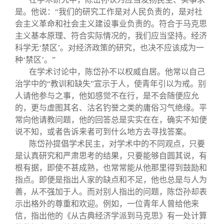
是。他说：“我们的研究工作是对人民负责的，是对社
会主义革命和社会主义建设事业负责的。符合于马克思
主义基本原理、符合实际情况的，我们应当坚持。经济
科学无‘禁区’。对经济政策的研究，也决不应该成为一
种‘禁区’。”
在学术讨论中，陈岱孙不以权威自居。他常以自己
治学中的“教训和缺失”宣示于人，使青年引以为戒。别
人请他参与之事，他如感觉不在行，是不会随便应允
的，更与虚图其名、沽名钓誉之类的庸俗习气绝缘。平
常向他请教问题，他的回答总是实实在在，确实不知便
说不知，或者告诉来者可到什么地方去寻找答案。
陈岱孙提倡学术民主，对学术中的不同观点，只要
是认真研究和严肃思考的结果，只要能够自圆其说，有
根有据，即使不甚成熟，也常常能从他那里得到鼓励和
指点。即便是指出人家的缺点和不足，他也总是与人为
善，从不强加于人。而对别人指出的问题，陈岱孙却表
示出格外的尊重和欢迎。例如，一位青年人曾给他来
信，指出他的《从古典经济学派到马克思》有一处计算