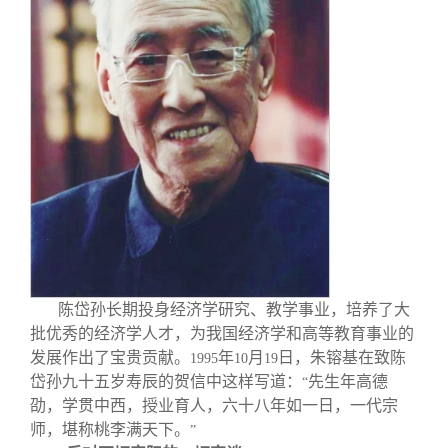
关闭
义工计划
新媒体平台
青春风采
信息化服务
总会简介
校友文苑
三创大赛
会长致辞
校友讲坛
实用信息
总会章程
校友视界
理事会名单
制度法规
陈岱孙长期投身经济学研究、教学事业，培养了大
联系我们
批优秀的经济学人才，为我国经济学和高等教育事业的
发展作出了宝贵贡献。
年
月
日，朱镕基在致陈
1995
10
19
岱孙九十五岁寿辰的贺信中这样写道：
先生年高德
“
劭，学贯中西，授业育人，六十八年如一日，一代宗
师，堪称桃李满天下。
”