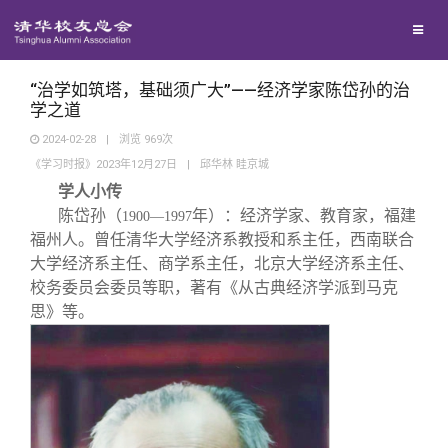
兴趣群体
西南联大校友会
“治学如筑塔，基础须广大”——经济学家陈岱孙的治
学之道
2024-02-28
|
浏览
969
次
回馈母校
《学习时报》2023年12月27日
|
邱华林 眭京城
学人小传
媒体平台
捐赠项目
陈岱孙（
年）：经济学家、教育家，福建
1900—1997
福州人。曾任清华大学经济系教授和系主任，西南联合
大学经济系主任、商学系主任，北京大学经济系主任、
百年清华
捐赠新闻
《清华校友通讯》
校务委员会委员等职，著有《从古典经济学派到马克
思》等。
校友服务
捐赠纪事
《水木清华》
清华人物
校友总会
捐赠方法
我要订阅
清华故事
终身学习