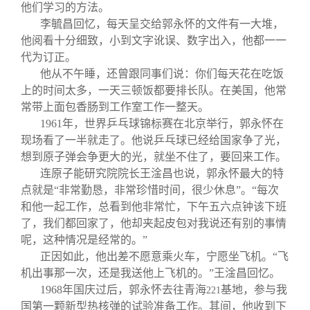
他们学习的方法。
李毓昌回忆，每天呈交给郭永怀的文件有一大堆，
他阅看十分细致，小到文字讹误、数字出入，他都一一
代为订正。
他从不午睡，还曾跟同事们说：你们每天花在吃饭
上的时间太多，一天三顿饭都要排长队。在美国，他常
常带上面包香肠到工作室工作一整天。
1961
年，世界乒乓球锦标赛在北京举行，郭永怀在
现场看了一半就走了。他说乒乓球已经给国家争了光，
想到原子弹会争更大的光，就坐不住了，要回来工作。
连原子能研究院院长王淦昌也说，郭永怀最大的特
点就是“非常勤恳，非常珍惜时间，很少休息”。“每次
和他一起工作，总看到他非常忙，下午五六点钟该下班
了，我们都回家了，他却夹起皮包对我说还有别的事情
呢，这种情况是经常的。”
正因如此，他出差不愿意乘火车，宁愿坐飞机。“飞
机出事那一次，还是我送他上飞机的。”王淦昌回忆。
1968
年国庆过后，郭永怀去往青海
基地，参与我
221
国第一颗新型热核弹的试验准备工作。其间，他收到下