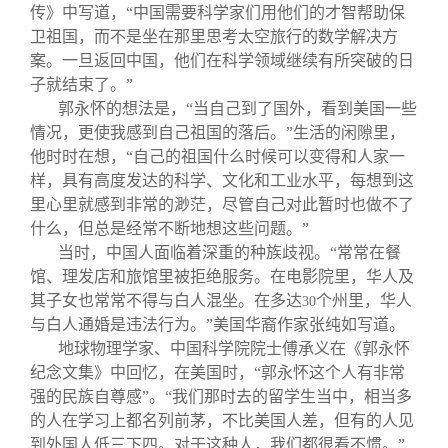
传》中写道，“中国需要科学家们用他们的才智帮助保
卫祖国，而不是坐在那里思考太空旅行的数学解决方
案。一旦返回中国，他们在科学领域继续有所突破的日
子就结束了。”
郭永怀的想法是，“当自己到了国外，看到美国一些
情况，更使我感到自己祖国的落后。”生活的闲隙里，
他时时在想，“自己的祖国什么时候可以变得和人家一
样，具有高度发达的科学、文化和工业水平，每想到这
里心里就感到非常的渺茫，尽管自己对此暂时也做不了
什么，但总是经常不断地想这些问题。”
当时，中国人面临着深重的种族歧视。“常常在餐
馆、理发店和旅馆里被拒绝服务。在电影院里，华人及
其子女也常常不得与白人混坐。在多达
个州里，华人
30
与白人通婚是违法行为。”美国华裔作家张纯如写道。
地球物理学家、中国科学院院士傅承义在《郭永怀
纪念文集》中回忆，在美国时，“郭永怀这个人有非常
强的民族自尊感”。“我们那时去的留学生当中，相当多
的人在学习上都名列前茅，不比美国人差，但有的人见
到外国人低三下四。对于这种人，我们都很看不惯。”