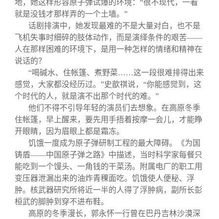
地，她这样形容原子弹试爆的环境：“很不现代，一看
就是没钱才那样弄的一个土墙。”
话剧排演中，她发现最难的不是大量对白，也不是
飞机失事时细碎的肢体动作，而是演绎条件的艰苦——
人在那样困难的环境下，是用一种怎样的情绪和精神在
说话的？
“喝碱水、住帐篷、煮野菜……这一段很难排得出来
感觉，大家都没经历过。”史歆祺说，“你能感觉到，这
个时代的人，就是演不出那个时代的难。”
他们不得不引导年轻的演员们去想象。在高原冬季
住帐篷，早上醒来，要先用手捂着按摩一会儿，才能睁
开眼睛，因为眉眼上都是霜冻。
饥饿一度成为原子弹研制工程的最大障碍。《为国
铸盾——中国原子弹之路》中描述，当时科学家每餐只
能吃到一个馒头、一角钱的干菜汤。附属电厂的职工用
变压器泄漏出来的油炸青稞面吃。饥饿使人便秘、浮
肿。核武器研究所将近一半的人得了浮肿病，副所长彭
桓武的脚肿到穿不进布鞋。
高原的冬季漫长，郭永怀一行曾在巴丹吉林沙漠深