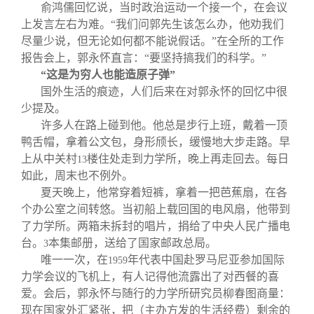
俞鸿儒回忆说，当时政治运动一个接一个，在会议
上发言左右为难。“我们问郭先生该怎么办，他劝我们
尽量少说，但无论如何都不能说假话。”在全所的工作
报告会上，郭永怀直言：“要坚持搞我们的科学。”
“这是为穷人也能造原子弹”
国外生活的痕迹，人们后来在对郭永怀的回忆中很
少提及。
许多人在路上碰到他。他总是步行上班，戴着一顶
鸭舌帽，拿着公文包，身形颀长，缓慢地大步走路。早
上从中关村
楼住处走到力学所，晚上再走回去。每日
13
如此，周末也不例外。
夏天晚上，他常穿着短裤，拿着一把芭蕉扇，在各
个办公室之间转悠。当初船上载回国的电风扇，他带到
了力学所。两箱未拆封的唱片，捐给了中央人民广播电
台。
本集邮册，送给了国家邮政总局。
3
唯一一次，在
年代表中国赴罗马尼亚参加国际
1959
力学会议的飞机上，有人记得他流露出了对西餐的喜
爱。会后，郭永怀与随行的力学所研究员柳春图商量：
现在国家外汇紧张，把（主办方发的生活经费）剩余的