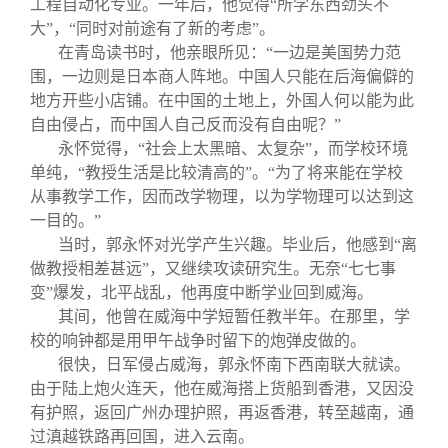
工程自动化专业。一年后，他觉得“所学东西劲头不
大”，“同时对前途有了新的考虑”。
在青岛读书时，他亲眼所见：“一边是美国势力范
围，一边则是日本商人阵地。中国人只能在后海偏僻的
地方开些小店铺。在中国的土地上，外国人何以能为此
自由侵占，而中国人自己反而没有自由呢？”
永怀觉得，“社会上太黑暗、太复杂”，而学校环境
单纯，“教授生活是比较清高的”。“为了将来能在学校
从事教学工作，因而改学物理，以为学物理可以达到这
一目的。”
当时，郭永怀对光学产生兴趣。毕业后，他感到“离
做教授相差甚远”，又继续攻读研究生。无奈“七七事
变”爆发，北平战乱，他再度中断学业回到威海。
其间，他曾在威海中学短暂任教半年。在那里，学
校的响钟都是用甲午战争时留下的炮弹皮做的。
很快，日军侵占威海，郭永怀南下西南联大就读。
由于陆上炮火连天，他在威海搭上货船到香港，又因没
有护照，返回广州办理护照，再返香港，转至越南，通
过滇越铁路再回国，进入云南。