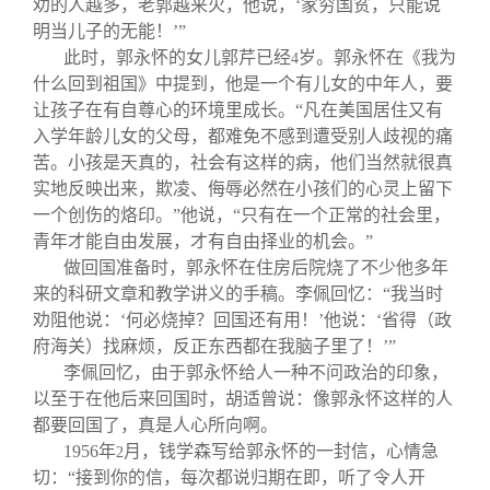
劝的人越多，老郭越来火，他说，‘家穷国贫，只能说
明当儿子的无能！’”
此时，郭永怀的女儿郭芹已经
岁。郭永怀在《我为
4
什么回到祖国》中提到，他是一个有儿女的中年人，要
让孩子在有自尊心的环境里成长。“凡在美国居住又有
入学年龄儿女的父母，都难免不感到遭受别人歧视的痛
苦。小孩是天真的，社会有这样的病，他们当然就很真
实地反映出来，欺凌、侮辱必然在小孩们的心灵上留下
一个创伤的烙印。”他说，“只有在一个正常的社会里，
青年才能自由发展，才有自由择业的机会。”
做回国准备时，郭永怀在住房后院烧了不少他多年
来的科研文章和教学讲义的手稿。李佩回忆：“我当时
劝阻他说：‘何必烧掉？回国还有用！’他说：‘省得（政
府海关）找麻烦，反正东西都在我脑子里了！’”
李佩回忆，由于郭永怀给人一种不问政治的印象，
以至于在他后来回国时，胡适曾说：像郭永怀这样的人
都要回国了，真是人心所向啊。
1956
年
月，钱学森写给郭永怀的一封信，心情急
2
切：“接到你的信，每次都说归期在即，听了令人开