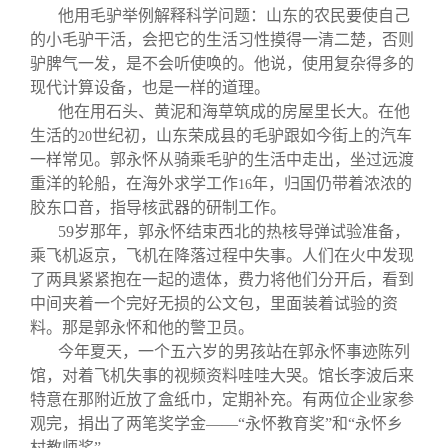
他用毛驴举例解释科学问题：山东的农民要使自己
的小毛驴干活，会把它的生活习性摸得一清二楚，否则
驴脾气一发，是不会听使唤的。他说，使用复杂得多的
现代计算设备，也是一样的道理。
他在用石头、黄泥和海草筑成的房屋里长大。在他
生活的
世纪初，山东荣成县的毛驴跟如今街上的汽车
20
一样常见。郭永怀从骑乘毛驴的生活中走出，坐过远渡
重洋的轮船，在海外求学工作
年，归国仍带着浓浓的
16
胶东口音，指导核武器的研制工作。
59
岁那年，郭永怀结束西北的热核导弹试验准备，
乘飞机返京，飞机在降落过程中失事。人们在火中发现
了两具紧紧抱在一起的遗体，费力将他们分开后，看到
中间夹着一个完好无损的公文包，里面装着试验的资
料。那是郭永怀和他的警卫员。
今年夏天，一个五六岁的男孩站在郭永怀事迹陈列
馆，对着飞机失事的视频资料哇哇大哭。馆长李波后来
特意在那附近放了盒纸巾，定期补充。有两位企业家参
观完，捐出了两笔奖学金——“永怀教育奖”和“永怀乡
村教师奖”。