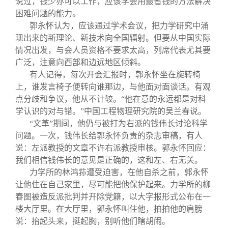
说过，钱少亦可以工作，应该学会用最省钱的方法解决
困难问题的能力。
郭永怀认为，应该通过学术会议，把力学研究中涌
现出来的新理论、新技术向全国辐射。但要从中国实际
情况出发，与会人员资格不要求太高，列席代表尤其要
广泛，注意向西部和边远地区倾斜。
有人记得，每次开会汇报时，郭永怀坐在旋转椅
上，谁发言椅子便转向谁那边，与他面对面谈话。有观
点分歧和争议，他从不计较。“他在意的永远都是对科
学认识的对与错。”中国工程物理研究院的吴兰春说。
“文革”期间，他仍与被打为右派的钱伟长讨论科学
问题。一次，钱伟长给郭永怀负责的杂志审稿，有人
说：左派教授的文章不许右派教授审核。郭永怀回应：
我们相信钱伟长的意见是正确的，这和左、右无关。
力学所的林鸿荪遭受迫害，在他自杀之前，郭永怀
让他住在自己家里，尽可能把他保护起来。力学所的柳
春图被造反派批判并开除党籍，以大字报形式公布在一
楼大厅里。在大厅里，郭永怀叫住他，拍拍他的肩膀
说：抬起头来，挺起胸，别听他们瞎胡闹。