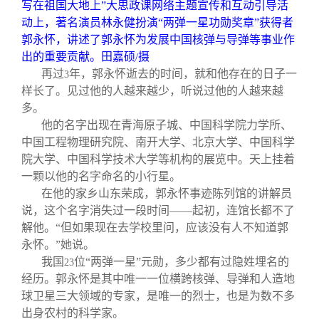
关闭
义工计划
新媒体平台
青春风采
信息化服务
总会简介
写在祖国大地上”大思政课网络主题宣传和互动引导活
动上，著名演员林永健扮演“两弹一星功勋奖章”获得者
郭永怀，讲述了郭永怀为发展中国核弹与导弹等事业作
校友文苑
三创大赛
会长致辞
出的重要贡献。田嘉硕
摄
/
再过
年，郭永怀逝去的时间，就和他存在的日子一
3
样长了。见过他的人越来越少，听说过他的人越来越
校友讲坛
实用信息
总会章程
多。
他的名字出现在青海原子城、中国科学院力学所、
校友视界
理事会名单
中国工程物理研究院、南开大学、北京大学、中国科学
院大学、中国科学技术大学等机构的展览中。天上挂着
一颗以他的名字命名的小行星。
制度法规
在他的家乡山东荣成，郭永怀事迹陈列馆的讲解员
说，这个名字消失过一段时间——起初，连馆长都不了
联系我们
解他。“但如果现在去学校里问，应该没有人不知道郭
永怀。”她说。
我国
位“两弹一星”元勋，多少都有过隐姓埋名的
23
经历。郭永怀是其中唯一一位横跨核弹、导弹和人造地
球卫星三大领域的专家，是唯一的烈士，也是为数不多
出身农村的科学家。