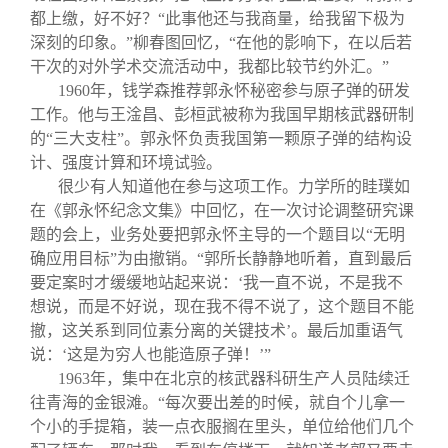
都上缴，好不好？“此事他还与我商量，给我留下极为
深刻的印象。”柳春图回忆，“在他的影响下，在以后若
干次的对外学术交流活动中，我都比较节约外汇。”
1960
年，钱学森推荐郭永怀秘密参与原子弹的研发
工作。他与王淦昌、彭桓武被称为我国早期核武器研制
的“三大支柱”。郭永怀负责我国第一颗原子弹的结构设
计、强度计算和环境试验。
很少有人知道他在参与这项工作。力学所的眭璞如
在《郭永怀纪念文集》中回忆，在一次讨论调整研究课
题的会上，业务处要把郭永怀主导的一个题目以“无明
确应用目标”为由撤销。“郭所长静静地听着，直到最后
要定案时才缓缓地站起来说：‘我一直不说，不是我不
想说，而是不好说，现在我不得不说了，这个题目不能
撤，这关系到同位素分离的关键技术’。最后加重语气
说：‘这是为穷人也能造原子弹！’”
1963
年，集中在北京的核武器科研生产人员陆续迁
往青海的金银滩。“每次要出差的时候，就自个儿拿一
个小的手提箱，装一点衣服搁在里头，单位给他们几个