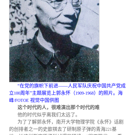
“在党的旗帜下前进——人民军队庆祝中国共产党成
立
周年”主题展览上郭永怀（
）的照片。海
100
1909-1968
峰
视觉中国供图
/FOTOE
这个时代的人，很难演出那个时代的难
他的时代似乎离我们太远了。
为了了解郭永怀，南开大学物理学院《永怀》话剧
的创排者之一的史歆祺去了研制原子弹的青海
基
221