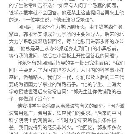
的学生常常叫苦不迭：“如果有人问了个愚蠢的问题，
钱学森根本就不会回答。他还禁止这些提问者再来上他
的课。”一位学生说，“他无法忍受笨蛋”。
回国后，郭永怀任力学所副所长。由于钱学森任务
繁重，郭永怀实际成为力学所的主要领导人。后来的北
大力学系教授温功碧回忆，每当他敲门进郭永怀的办公
室，“他总是马上从办公桌起身走到门口的小黑板前，
等待我的发问，然后在小黑板上开始回答我的问题”。
郭永怀曾对回国后指导的第一批研究生寄语：“我们
回国主要是为了为国家培养人才，为国内的科学事业打
基础，做铺路人。我们这一代，你们以及以后的二三代
要成为祖国力学事业的铺路石子。”他的学生、上海大
学教授戴世强后来常常自问：“郭先生让你做铺路的石
子，你做到了没有？”
他安排学生俞鸿儒从事激波管有关的研究。“因为激
波管用途广，费用省，适应我们的要求。”后来的中国
科学院院士俞鸿儒说，“当时力学研究所物质条件极
差，我们能得到的经费非常少。”他回忆，郭永怀多次