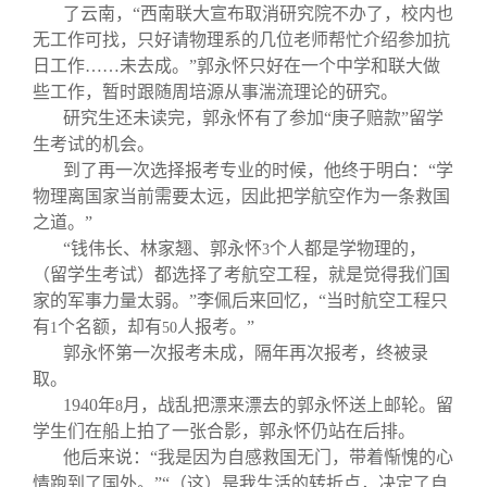
了云南，“西南联大宣布取消研究院不办了，校内也
无工作可找，只好请物理系的几位老师帮忙介绍参加抗
日工作……未去成。”郭永怀只好在一个中学和联大做
些工作，暂时跟随周培源从事湍流理论的研究。
研究生还未读完，郭永怀有了参加“庚子赔款”留学
生考试的机会。
到了再一次选择报考专业的时候，他终于明白：“学
物理离国家当前需要太远，因此把学航空作为一条救国
之道。”
“钱伟长、林家翘、郭永怀
个人都是学物理的，
3
（留学生考试）都选择了考航空工程，就是觉得我们国
家的军事力量太弱。”李佩后来回忆，“当时航空工程只
有
个名额，却有
人报考。”
1
50
郭永怀第一次报考未成，隔年再次报考，终被录
取。
1940
年
月，战乱把漂来漂去的郭永怀送上邮轮。留
8
学生们在船上拍了一张合影，郭永怀仍站在后排。
他后来说：“我是因为自感救国无门，带着惭愧的心
情跑到了国外。”“（这）是我生活的转折点，决定了自