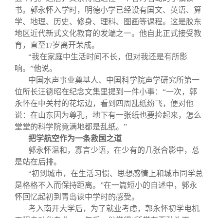
书。郭永怀入学时，明德小学已经设有国文、英语、算
学、地理、历史、修身、理科、图画等课程。这是胶东
地区近代新式文化教育的发端之一。他自此正式接受教
育，直至
岁离开荣成。
17
“我在家庭中生活时间不长，但对我还是有所影
响。”他说。
中国水声事业奠基人、中国科学院声学研究所第一
位所长汪德昭在纪念文集里提到一件小事：“一次，郭
永怀在中关村的花坛边，看到四周乱纸纷飞，便对他
说：在山东因为尊孔，地下有一张纸也要捡起来，怎么
堂堂的科学院竟满地都是乱纸。”
把学航空作为一条救国之道
郭永怀温和，寡言少语，在少有的几张合影中，总
是站在后排。
“初到城市，在生活习惯、思想感情上和城市同学总
是格格不入而保持距离。”在一篇短小的自述中，郭永
怀回忆起初到青岛读中学时的感受。
考入南开大学后，为了就业考虑，郭永怀初学电机