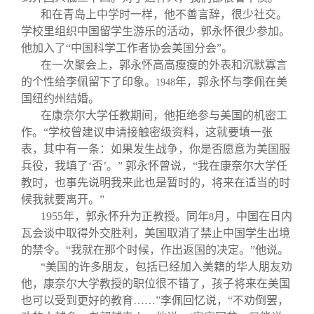
和在青岛上中学时一样，他不善言辞，很少社交。
学校里组织中国留学生游乐的活动，郭永怀很少参加。
他加入了“中国科学工作者协会美国分会”。
在一次聚会上，郭永怀高高瘦瘦的外表和沉默寡言
的个性给李佩留下了印象。
年，郭永怀与李佩在美
1948
国纽约州结婚。
在康奈尔大学任教期间，他拒绝参与美国的机密工
作。“学校曾建议申请接触密级资料，这就要填一张
表，其中有一条：如果发生战争，你是否愿意为美国服
兵役，我填了‘否’。” 郭永怀曾说，“我在康奈尔大学任
教时，也事先说明我来此也是暂时的，将来在适当的时
候我就要离开。”
1955
年，郭永怀升为正教授。同年
月，中国在日内
8
瓦会谈中取得外交胜利，美国取消了禁止中国学生出境
的禁令。“我就在那个时候，作出返国的决定。”他说。
“美国的许多朋友，包括已经加入美籍的华人朋友劝
他，康奈尔大学教授的职位很不错了，孩子将来在美国
也可以受到更好的教育……”李佩回忆说，“不劝倒罢，