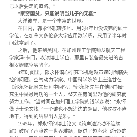
己以后要走的道路。”
“家穷国贫，只能说明当儿子的无能”
大洋彼岸，是一个丰富的世界。
在国内，郭永怀辗转多地、用时
年也没读完的硕士
4
学位，在加拿大多伦多大学应用数学系，只用了半年时
间就拿到了。
之后，他来到美国，在加州理工学院师从航天工程
学家冯·卡门，攻读博士学位。那里有装备最先进的古
根汉姆航空实验室。
4
年时间里，郭永怀潜心研究飞机跨越声速时面临失
控的问题。空气动力学家、中国科学院院士庄逢甘在
《郭永怀纪念文集》中回忆：“郭永怀先生在他同期研
究生中是最用功的一个人，整天在房间里为他的研究而
努力工作。”当时同在加州理工学院的钱学森说：“永怀
做博士论文找了一个谁也不想沾边的题目，他孜孜不倦
地干，得到的结果出人意料。”
1945
年，郭永怀的博士论文《跨声速流动不连续
解》破解了声障这一世界难题，促进了超声速飞行器的