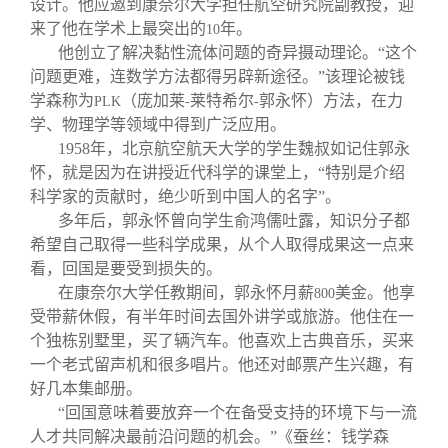
设计。他应邀到康奈尔大学担任航空研究院副教授，迎
来了他在学术上最突出的
年。
10
他创立了解决黏性流体问题的奇异摄动理论。“这个
问题更难，连数学方法都得另辟新途径。”该理论被钱
学森称为
（庞加莱
莱特希尔
郭永怀）方法，在力
PLK
-
-
学、物理学等领域中得到广泛应用。
1958
年，北京航空航天大学的学生魏叔如记住郭永
怀，就是因为在讲授近代科学的课堂上，“特别是介绍
科学家的贡献时，绝少听到中国人的名字”。
多年后，郭永怀曾向学生俞鸿儒吐露，知识分子都
希望自己取得一些科学成果，从个人取得成果这一点来
看，回国是要受到损失的。
在康奈尔大学任教期间，郭永怀月薪
美金。他享
800
受带薪休假，有半年时间去国外讲学或旅游。他住在一
个独栋别墅里，买了辆汽车。他喜欢上古典音乐，买来
一个老式留声机和很多唱片。他还对邮票产生兴趣，有
好几本集邮册。
“回国意味着要放弃一个在备受支持的环境下与一流
人才共同解决最前沿问题的机会。”《蚕丝：钱学森