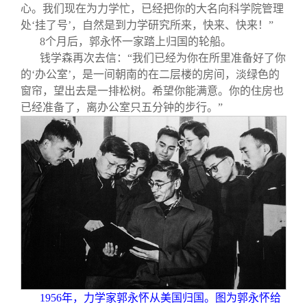
心。我们现在为力学忙，已经把你的大名向科学院管理
处‘挂了号’，自然是到力学研究所来，快来、快来！”
8
个月后，郭永怀一家踏上归国的轮船。
钱学森再次去信：“我们已经为你在所里准备好了你
的‘办公室’，是一间朝南的在二层楼的房间，淡绿色的
窗帘，望出去是一排松树。希望你能满意。你的住房也
已经准备了，离办公室只五分钟的步行。”
1956
年，力学家郭永怀从美国归国。图为郭永怀给