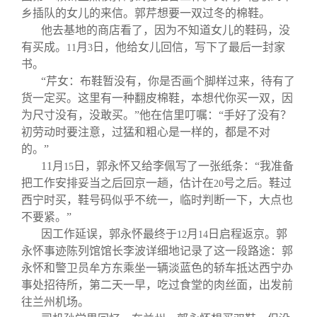
乡插队的女儿的来信。郭芹想要一双过冬的棉鞋。
他去基地的商店看了，因为不知道女儿的鞋码，没
有买成。
月
日，他给女儿回信，写下了最后一封家
11
3
书。
“芹女：布鞋暂没有，你是否画个脚样过来，待有了
货一定买。这里有一种翻皮棉鞋，本想代你买一双，因
为尺寸没有，没敢买。”他在信里叮嘱：“手好了没有？
初劳动时要注意，过猛和粗心是一样的，都是不对
的。”
11
月
日，郭永怀又给李佩写了一张纸条：“我准备
15
把工作安排妥当之后回京一趟，估计在
号之后。鞋过
20
西宁时买，鞋号码似乎不统一，临时判断一下，大点也
不要紧。”
因工作延误，郭永怀最终于
月
日启程返京。郭
12
14
永怀事迹陈列馆馆长李波详细地记录了这一段路途：郭
永怀和警卫员牟方东乘坐一辆淡蓝色的轿车抵达西宁办
事处招待所，第二天一早，吃过食堂的肉丝面，出发前
往兰州机场。