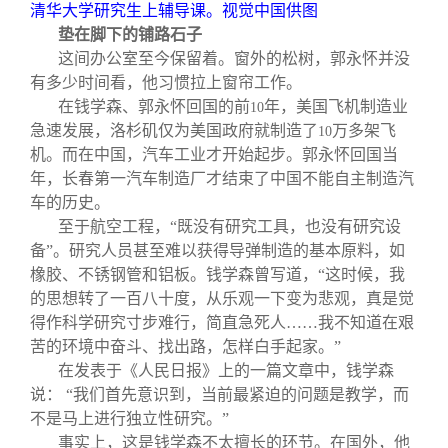
清华大学研究生上辅导课。视觉中国供图
垫在脚下的铺路石子
这间办公室至今保留着。窗外的松树，郭永怀并没
有多少时间看，他习惯拉上窗帘工作。
在钱学森、郭永怀回国的前
年，美国飞机制造业
10
急速发展，洛杉矶仅为美国政府就制造了
万多架飞
10
机。而在中国，汽车工业才开始起步。郭永怀回国当
年，长春第一汽车制造厂才结束了中国不能自主制造汽
车的历史。
至于航空工程，“既没有研究工具，也没有研究设
备”。研究人员甚至难以获得导弹制造的基本原料，如
橡胶、不锈钢管和铝板。钱学森曾写道，“这时候，我
的思想转了一百八十度，从乐观一下变为悲观，真是觉
得作科学研究寸步难行，简直急死人……我不知道在艰
苦的环境中奋斗、找出路，怎样白手起家。”
在发表于《人民日报》上的一篇文章中，钱学森
说： “我们首先意识到，当前最紧迫的问题是教学，而
不是马上进行独立性研究。”
事实上，这是钱学森不太擅长的环节。在国外，他