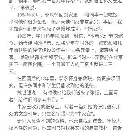
配了辆车，那时我一看到车停楼下，就知道老郭又要走
了。”李佩说。
1964
年
月，郭永怀回到家里，“和同事一起吃饭，
10
平时他们很少聚会，但那天他们都非常高兴，事后，我
才知道他们是庆祝原子弹爆炸成功。”李佩说。
1965
年，中国科学院收到一封信：“本着总理节衣缩
食、勤俭建国的指示，现将早年在国外的一点积蓄和几
年前认购的经济建设公债共
余元奉上，请转给国
48460
家。”落款是郭永怀和李佩。据说当时
元就能在北京
2000
买下一座四合院，一个普通工人的工资也就是二三十
元。
在回国后的
年里，郭永怀身兼数职，负责多项研
12
究，但许多同事和学生仍能收到他的纸条。
戴世强说：“有时候他给我们送来了张纸，上面写
着：给你们的参考书目。”
牛家玉收到的纸条上，写着一篇对她的研究很有用
处的文章刊号，只是名字错写为“牛家宜”。
研究人员查不到的资料，他亲自找到送去。年轻人
搞不懂的问题，他去图书馆找英文版的启蒙教材，告诉