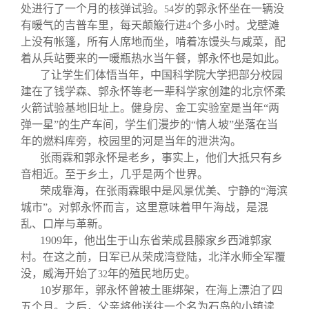
处进行了一个月的核弹试验。
岁的郭永怀坐在一辆没
54
有暖气的吉普车里，每天颠簸行进
个多小时。戈壁滩
4
上没有帐篷，所有人席地而坐，啃着冻馒头与咸菜，配
着从兵站要来的一暖瓶热水当午餐，郭永怀也是如此。
了让学生们体悟当年，中国科学院大学把部分校园
建在了钱学森、郭永怀等老一辈科学家创建的北京怀柔
火箭试验基地旧址上。健身房、金工实验室是当年“两
弹一星”的生产车间，学生们漫步的“情人坡”坐落在当
年的燃料库旁，校园里的河是当年的泄洪沟。
张雨霖和郭永怀是老乡，事实上，他们大抵只有乡
音相近。至于乡土，几乎是两个世界。
荣成靠海，在张雨霖眼中是风景优美、宁静的“海滨
城市”。对郭永怀而言，这里意味着甲午海战，是混
乱、口岸与革新。
1909
年，他出生于山东省荣成县滕家乡西滩郭家
村。在这之前，日军已从荣成湾登陆，北洋水师全军覆
没，威海开始了
年的殖民地历史。
32
10
岁那年，郭永怀曾被土匪绑架，在海上漂泊了四
五个月。之后，父亲将他送往一个名为石岛的小镇读