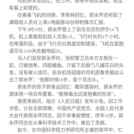
司机孙学思回忆，在兰州，郭永怀想买双鞋，但没
有看上如意的。
在换乘飞机的间隙，李荣林回忆，郭永怀还听取了
课题组人员对上海
电磁振动台研制情况汇报。
5t
下午
时
分，郭永怀登上了前往北京的伊尔
飞
1
59
14
机，机上乘客和机组人员各
人，飞行时长约
个小时。
6
4
在降落阶段，由于飞行员对高度控制错误，飞机在距跑
道尽头
米处触地起火。
1209
当人们发现郭永怀时，他和警卫员牟方东抱在一
起，已被烧焦，四肢蜷曲，只留下后脑勺几撮花白的头
发，没有被火烧尽。前去机场迎接的司机邵春贵据此认
出了郭永怀：“他那时候
岁，是个花白头。”
59
郭永怀的侄子郭普远回忆：瞻仰遗容时，郭永怀的
遗体用一块白布蒙着，“能够看出还是抱着的形状”。
周恩来闻讯，指示《人民日报》发布讣告。因工作
涉密，讣告言辞简略：中国共产党党员、全国人民代表
大会代表郭永怀同志，因不幸事故牺牲，终年
岁。郭
59
永怀同志在从事科学技术工作中，做出了贡献。
如今，在中国科学院力学研究所主楼的草坪中，伫