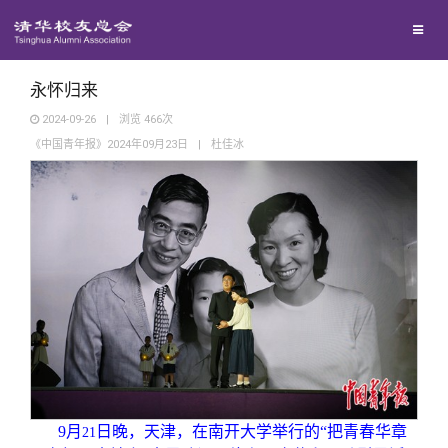
兴趣群体
西南联大校友会
永怀归来
2024-09-26
|
浏览
466
次
《中国青年报》2024年09月23日
|
杜佳冰
回馈母校
媒体平台
捐赠项目
百年清华
捐赠新闻
《清华校友通讯》
校友服务
捐赠纪事
《水木清华》
清华人物
校友总会
捐赠方法
我要订阅
清华故事
终身学习
9
月
日晚，天津，在南开大学举行的“把青春华章
21