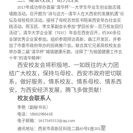
关闭
义工计划
新媒体平台
青春风采
信息化服务
总会简介
年成功举办首届“清华杯”—大学生毕业生创业励志城
2017
墙跑活动。召开题为“诗与远方
清华人在大西安的发展机遇”论
---
校友文苑
三创大赛
会长致辞
坛及母校校庆活动。接待了母校苏世民书院来西安举办社会实
践活动。邢玉民、李文革副会长参加“梦回长安—百万校友回归
活动”。
清华大学企业家（
）年会在西安召开，约
多位
TEEC
300
校友讲坛
实用信息
总会章程
全球优秀企业家参加。组织参观拜访高新、曲江开发区，并参
加了市委市政府举办的招商推介会。联合其它兄弟高校校友会
举办第二届“清华杯”城墙健康乐跑，诠释了“为祖国健康工作五
校友视界
理事会名单
十年”的清华精神！
西安校友会将积极地、一如既往的大力团
结广大校友，保持与母校、西安市政府密切联
制度法规
系，做好服务，情系校友、情系母校、情系西
安，为西安经济发展，腾飞多做贡献！
联系我们
校友会联系人
李艳（副秘书长）
电话：
18602986418
电子邮箱：
1617545513@qq.com
室
通讯地址：西安市高新区科技二路
号
座
65
E
203