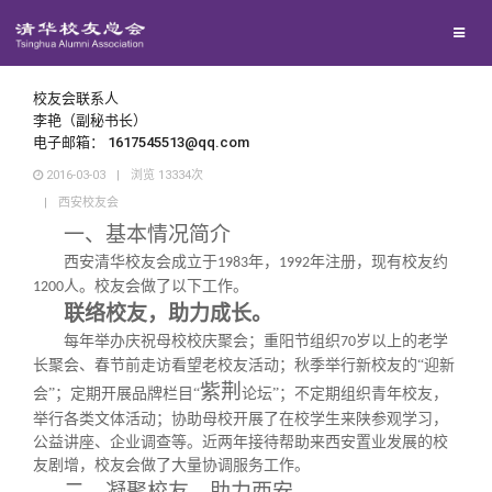
兴趣群体
西南联大校友会
校友会联系人
李艳（副秘书长）
电子邮箱： 1617545513@qq.com
回馈母校
2016-03-03
|
浏览
13334
次
|
西安校友会
媒体平台
捐赠项目
一、基本情况简介
西安清华校友会成立于
年，
年注册，现有校友约
1983
1992
人。校友会做了以下工作。
1
2
00
百年清华
捐赠新闻
《清华校友通讯》
联络校友，助力成长。
每年举办庆祝母校校庆聚会；重阳节组织
岁以上的老学
70
校友服务
捐赠纪事
《水木清华》
清华人物
长聚会、春节前走访看望老校友活动；秋季举行新校友的“迎新
紫荆
会”；定期开展品牌栏目“
论坛
”；不定期组织青年校友，
举行各类文体活动；协助母校开展了在校学生来陕参观学习，
校友总会
捐赠方法
我要订阅
清华故事
终身学习
公益讲座、企业调查等。近两年接待帮助来西安置业发展的校
友剧增，校友会做了大量协调服务工作。
二、凝聚校友，助力西安