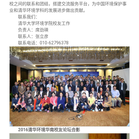
关闭
义工计划
新媒体平台
青春风采
信息化服务
总会简介
校之间的联系和团结，搭建交流服务平台，为中国环境保护事
业和清华环境学科的发展进步做出贡献。
联系我们：
校友文苑
三创大赛
会长致辞
清华大学环境学院校友工作
负责人：席劲瑛
联系人：张立彦
校友讲坛
实用信息
总会章程
联系电话：010-62796378
校友视界
理事会名单
制度法规
联系我们
2016清华环境华南校友论坛合影