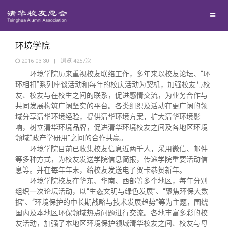
兴趣群体
西南联大校友会
环境学院
2016-03-30
|
浏览
4257
次
环境学院历来重视校友联络工作，多年来以校友论坛、“环
回馈母校
环相扣”系列座谈活动和每年的校庆活动为契机，加强校友与校
友、校友与在校生之间的联系，促进感情交流，为业务合作与
共同发展构筑广阔坚实的平台。各类组织及活动在更广阔的领
媒体平台
捐赠项目
域分享清华环境经验，提供清华环境方案，扩大清华环境影
响，树立清华环境品牌，促进清华环境校友之间及各地区环境
百年清华
捐赠新闻
《清华校友通讯》
领域“政产学研用”之间的合作共赢。
环境学院目前已收集校友信息近两千人，采用微信、邮件
等多种方式，为校友发送学院信息简报，传递学院重要活动信
校友服务
捐赠纪事
《水木清华》
清华人物
息等。并在每年年末，给校友发送电子贺卡恭贺新年。
环境学院校友在华东、华南、西部等多个地区，每年分别
组织一次论坛活动，以“生态文明与绿色发展”、“聚焦环保大数
校友总会
捐赠方法
我要订阅
清华故事
终身学习
据”、“环境保护的中长期战略与技术发展趋势”等为主题，围绕
国内及本地区环保领域热点问题进行交流。各地丰富多彩的校
友活动，加强了本地区环境保护领域清华校友之间、校友与母