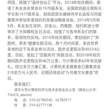
关闭
义工计划
新媒体平台
青春风采
信息化服务
总会简介
师团，搭建了“酒井创业汇”平台。
2014
年校庆期间，邀
请了系友会名誉会长
1970
届系友、全国政协副主席陈元
学长和
1977
级系友、财政部部长楼继伟学长返校与同窗
校友文苑
三创大赛
会长致辞
重聚并参加系里组织的发展战略座谈会。
2014
年
5
月和
9
月，系友会在深圳、旧金山、西雅图、纽约和波士顿
校友讲坛
实用信息
总会章程
举办了大规模校友日活动，加强了与各地系友们的联
系，取得热烈反响。
2015
年校庆期间，策划组织了“奔
跑吧，贵系”健康长跑活动，两个月时间里，来自世界
校友视界
理事会名单
各地的近千名系友参与活动，跑步总里程达到
43234
公
里。目前，发起了“百舰奔月”奔跑活动，到
2018
年校庆
期间跑步总里程达到
制度法规
40
万公里，为计算机系
60
年系庆献
礼。经过多方力量汇聚，计算机系发展基金已募集资金
310
余万元人民币，近期还将启动“九号楼文化基金”项
联系我们
目。
联系我们：
清华大学计算机科学与技术系校友办公室（微信公众号：
THUCS_alumni）
电 话：010-62780542、62782917
传 真：010-62771138