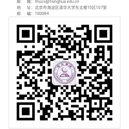
邮 箱：thucs@tsinghua.edu.cn
地 址：北京市海淀区清华大学东主楼10区107室
邮 编：100084