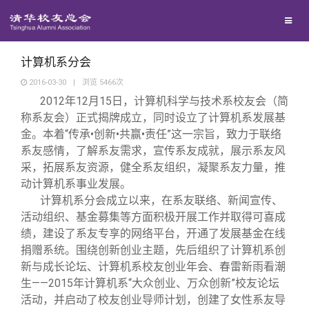
兴趣群体
西南联大校友会
计算机系分会
2016-03-30
|
浏览
5466
次
2012
年
12
月
15
日，计算机科学与技术系校友会（简
回馈母校
称系友会）正式揭牌成立，同时设立了计算机系发展基
金。本着“传承•创新•共赢•责任”这一宗旨，致力于联络
媒体平台
捐赠项目
系友感情，了解系友需求，宣传系友成就，展示系友风
采，拓展系友资源，健全系友组织，凝聚系友力量，推
动计算机系事业发展。
百年清华
捐赠新闻
《清华校友通讯》
计算机系分会成立以来，在系友联络、新闻宣传、
活动组织、基金募集等方面积极开展工作并取得可喜成
校友服务
捐赠纪事
《水木清华》
清华人物
绩，建设了系友专享的网络平台，开通了发展基金在线
捐赠系统。围绕创新创业主题，先后组织了计算机系创
新与成长论坛、计算机系校友创业年会、春雷新雨看潮
校友总会
捐赠方法
我要订阅
清华故事
终身学习
生——
2015
年计算机系“大众创业、万众创新”校友论坛
活动，并启动了校友创业导师计划，创建了女性系友导