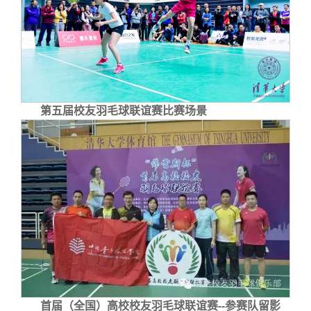
第五届校友羽毛球联谊赛比赛场景
首届（全国）高校校友羽毛球联谊赛--参赛队留影