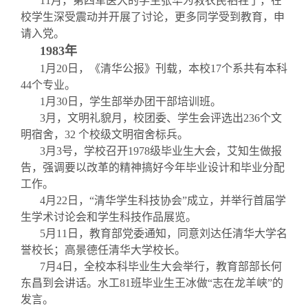
11
月
，第四军医大的学生张华为救农民牺牲了，在
校学生深受震动并开展了讨论，更多同学受到教育，申
请入党。
1983
年
1
月
20
日，《清华公报》刊载，本校
17
个系共有本科
44
个专业。
1
月30日
，学生部举办团干部培训班。
3
月
，文明礼貌月，校团委、学生会评选出
236
个文
明宿舍，
32
个校级文明宿舍标兵。
3
月
3
号，学校召开
1978
级毕业生大会，艾知生做报
告，强调要以改革的精神搞好今年毕业设计和毕业分配
工作。
4
月
22
日，“清华学生科技协会”成立，并举行首届学
生学术讨论会和学生科技作品展览。
5
月
11
日，教育部党委通知，同意刘达任清华大学名
誉校长；高景德任清华大学校长。
7
月
4
日，全校本科毕业生大会举行，教育部部长何
东昌到会讲话。水工
81
班毕业生王冰做“志在龙羊峡”的
发言。