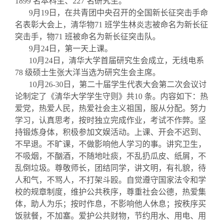
1899
名本科生、
227
名研究生。
9
月19日
，在共青团中央召开的全国新长征突击手命
名表彰大会上，清华物
71
班学生林炎志被命名为新长征
突击手，物
71
班被命名为新长征突击队。
9
月24日
，第一天上课。
10
月24日
，清华大学首届研究生会成立，无线电系
78
级硕士生张大洋当选为研究生会主席。
10
月26-30日
，第二十届学生代表大会第二次会议讨
论制定了《清华大学学生守则》共
10
条。内容如下：热
爱党，热爱人民，热爱社会主义祖国，服从分配。努力
学习，认真思考，按时独立完成作业，考试不作弊。坚
持锻炼身体，积极参加文娱活动。上课、开会不迟到、
不早退。不旷课，不做影响他人学习的事。讲究卫生，
不吸烟，不酗酒，不随地吐痰，不乱扔瓜皮、纸屑，不
乱倒垃圾。尊敬师长，团结同学，讲文明，有礼貌，待
人和气，不骂人，不打架斗殴。自觉遵守国家法令和学
校的规章制度，维护公共秩序，尊重社会公德，热爱集
体，助人为乐；按时作息，不影响他人休息；按秩序买
饭就餐，不加塞。爱护公共财物，节约用水、用电、用