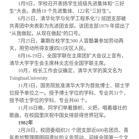
1
月9日
，学校召开表扬学生班级先进集体和
“
三好
生
”
大会。表扬
19
个先进集体、
122
名
“
三好生
”
。
6
月25日
，清华化学与化学工程系化
72
班团支部被
共青团中央表彰为先进团支部。该团支部
1979
年提出了
“
从我做起，从现在做起
”
的口号。
7
月25日
，暑期在校学生
500
人冒酷暑参加劳动两
天，用劳动所得支援四川灾区人民。
8
月16-19日
，全国学联在主席团扩大会议上宣布，
清华大学学生会主席林炎志任全国学联主席。
10
月
，校长工作会议确定，清华大学的英文名为
TsinghuaUniversity
11
月3日
，国务院批准清华大学为首批博士、硕士学
位授予单位之一。授予博士学位的学科、专业共
31
个，
授予硕士学位的学科、专业共
60
个。
11
月16日晚
，同学们举着旗帜、火把，唱着雄壮的
歌曲，在校园里庆祝中国女排获得世界冠军。
1982
年
2
月28日
，校团委组织
21
个团支部近
600
名团员、青
年参加整理圆明园遗址的义务劳动，迎接全国第一个文