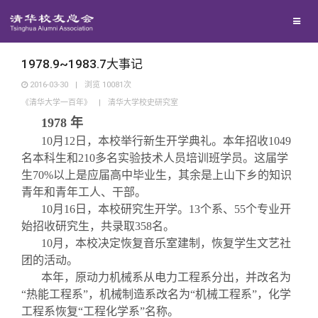
兴趣群体
西南联大校友会
1978.9~1983.7大事记
2016-03-30
|
浏览
10081
次
《清华大学一百年》
|
清华大学校史研究室
回馈母校
1978
年
10
月12日，本校举行新生开学典礼。本年招收1049
媒体平台
捐赠项目
名本科生和210多名实验技术人员培训班学员。这届学
生70%以上是应届高中毕业生，其余是上山下乡的知识
百年清华
青年和青年工人、干部。
捐赠新闻
《清华校友通讯》
10
月16日，本校研究生开学。13个系、55个专业开
始招收研究生，共录取358名。
校友服务
捐赠纪事
《水木清华》
清华人物
10
月，本校决定恢复音乐室建制，恢复学生文艺社
团的活动。
本年，原动力机械系从电力工程系分出，并改名为
校友总会
捐赠方法
我要订阅
清华故事
终身学习
“热能工程系”，机械制造系改名为“机械工程系”，化学
工程系恢复“工程化学系”名称。