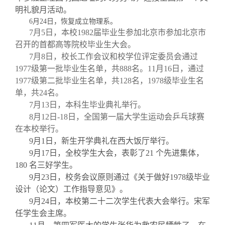
明礼貌月活动。
6
月24日
，恢复成立物理系。
7月5日，本校1982届毕业生参加北京市参加北京市
召开的首都高等院校毕业生大会。
7月8日，校长工作会议和校学位评定委员会通过
1977级第一批毕业生名单，共888名。11月16日，通过
1977级第二批毕业生名单，共128名，1978级毕业生名
单，共24名。
7月13日，本科生毕业典礼举行。
8月12日-18日，全国第一届大学生运动会乒乓球赛
在本校举行。
9
月
1
日，新生开学典礼在西大饭厅举行。
9
月17日
，全校学生大会，表彰了
21
个先进集体，
180
名三好学生。
9
月
23
日，校务会议原则通过《关于做好
1978
级毕业
设计（论文）工作指导意见》。
9
月
24
日，本校第二十二次学生代表大会举行。宋军
任学生会主席。