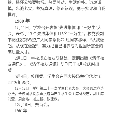
粮，损坏公物要赔偿。热爱劳动，生活俭朴。谦虚谨
慎，忠诚老实，坚持真理，修正错误，勇于批评和自我
批评。
1980
年
1
月11日
，学校召开表彰
“
先进集体
”
和
“
三好生
”
大
会。表彰了
13
个先进集体和
115
名
“
三好生
”
。校党委副
书记汪家鏐希望广大同学象化
72
班同学那样，
“
从我做
起，从现在做起
”
，努力把自己培养成为祖国所需要的
高质量人才。
2
月1日
，学校成立校友联络处，定期出版《清华校
友通讯》。《清华校友通讯》复刊号于
4
月校庆时出
版。
5
月4日
，校团委、学生会在西大操场举行纪念
“
五
四
”
火炬晚会。
12
月12日
，举行第二十一次学生代表大会。大会通过竞选
办法，全校同学投票直接选举产生学生会主席林炎志，副主席
刘莹、周良洛、戚志智、张建欣。
12
月16日
，赛诗会。
1981
年