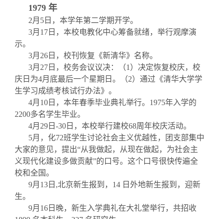
关闭
义工计划
新媒体平台
青春风采
信息化服务
总会简介
1979
年
2
月5日
，本学年第二学期开学。
3
月
17
日
，本校电教化中心筹备就绪，举行观摩演
校友文苑
三创大赛
会长致辞
示。
3
月
26
日
，校刊恢复《新清华》名称。
校友讲坛
实用信息
总会章程
3
月
27
日，校务会议议决：（
1
）决定恢复校庆，校
庆日为
4
月底最后一个星期日。（
2
）通过《清华大学学
生学习成绩考核试行办法》。
校友视界
理事会名单
4
月
10
日
，本年春季毕业典礼举行。
1975
年入学的
2200
多名学生毕业。
制度法规
4
月
29
日
-30
日
，本校举行建校
68
周年校庆活动。
5
月
，化
72
班学生讨论社会主义优越性，团支部集中
大家的意见，提出“从我做起，从现在做起，为社会主
联系我们
义现代化建设多做贡献”的口号。这个口号很快传遍全
校和全国。
9
月13日
,
北京新生报到，
14
日外地新生报到，迎新
生。
9
月16日晚
，新生入学典礼在大礼堂举行，共招收