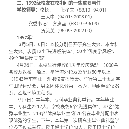
关闭
义工计划
新媒体平台
青春风采
信息化服务
总会简介
二、1992级校友在校期间的一些重要事件
学校领导：
校长： 张孝文（88.10~94.01）
王大中（94.01~2003.01）
校友文苑
三创大赛
会长致辞
党委书记： 方惠坚（88.09.~95.09）
贺美英（95.09~2002.09）
校友讲坛
实用信息
总会章程
1992
年：
3
月5日、6日：本校分别召开研究生大会、本专科
生大会。表扬12个“先进班集体”、50个“优良学风班”、
校友视界
理事会名单
49个“甲级团支部”。
4
月26日：本校举行建校81周年校庆活动。3000余
名校友返校。晚上，举行海外校友及毕业50年以上
制度法规
（1942年前毕业）外地校友招待会。举行第三十五届学
生田径运动会，男女团体总分第一名为：甲组精密仪器
联系我们
系，乙组环境工程系。
7
月7日：本年本、专科毕业典礼举行。本年毕业
本、专科生2217人。学校表彰5个“先进集体”、47名“优
秀毕业生”、219名“优良毕业生”和20名在毕业分配中表
现优秀的学生。下午，本年第二次研究生毕业典礼暨学
位授予仪式举行，授予博士学位43人，授予硕士学位