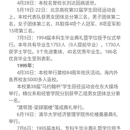
4
月28日：本校名誉校长刘达因病逝世。
5
月19日-22日：北京高校第32届学生田径运动会
上，本校代表队获男女团体总分第三名，男子团体第二
名，女子团体第三名，共取得4项个人冠军、8项亚军和
15项第三名。
7
月5日：1994届本科生毕业典礼暨学位授予仪式举
行。本年共有毕业生1753人（9人提前毕业），1730人
获学士学位。5个先进集体、43名优秀毕业生。186名
优良毕业生受到表彰。
1995
年：
4
月30日：本校举行建校84周年校庆活动。海内外
各界校友5000多人返校。
本校第38届“马约翰杯”学生田径运动会在东大操场
举行，精仪系和经管学院分别获甲乙组男女团体总分第
一名。
“建筑馆-梁銶琚楼”落成典礼举行。
6
月19日：清华大学经济管理学院伟伦楼奠基典礼
举行。
7
月6日：1995届本科、专科生毕业典礼暨学位授予