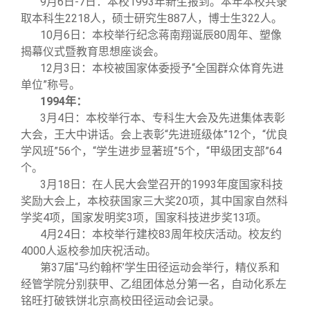
9
月6日-7日：本校1993年新生报到。本年本校共录
取本科生2218人，硕士研究生887人，博士生322人。
10
月6日：本校举行纪念蒋南翔诞辰80周年、塑像
揭幕仪式暨教育思想座谈会。
12
月3日：本校被国家体委授予“全国群众体育先进
单位”称号。
1994
年：
3
月4日：本校举行本、专科生大会及先进集体表彰
大会，王大中讲话。会上表彰“先进班级体”12个，“优良
学风班”56个，“学生进步显著班”5个，“甲级团支部”64
个。
3
月18日：在人民大会堂召开的1993年度国家科技
奖励大会上，本校获国家三大奖20项，其中国家自然科
学奖4项，国家发明奖3项，国家科技进步奖13项。
4
月24日：本校举行建校83周年校庆活动。校友约
4000人返校参加庆祝活动。
第37届“马约翰杯’学生田径运动会举行，精仪系和
经管学院分别获甲、乙组团体总分第一名，自动化系左
铭旺打破铁饼北京高校田径运动会记录。