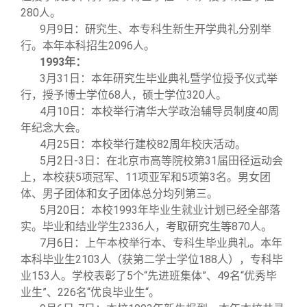
280人。
9
月9日：研究生、本专科生新生开学典礼分别举
行。本年本科招生2096人。
1993
年：
3
月31日：本年研究生毕业典礼暨学位授予仪式举
行，授予博士学位68人，硕士学位320人。
4
月10日：本校举行清华大学政治辅导员制度40周
年纪念大会。
4
月25日：本校举行建校82周年校庆活动。
5
月2日-3日：在北京市高等院校第31届田径运动会
上，本校获5项冠军、11项亚军和5项第3名。男女团
体、男子团体和女子团体总分均列第三。
5
月20日：本校1993年毕业生就业计划已经全部落
实。毕业和结业学生2336人，考取研究生等870人。
7
月6日：上午本校举行本、专科生毕业典礼。本年
本科毕业生2103人（获第二学士学位188人），专科毕
业153人。学校表彰了5个“先进班集体”、49名“优秀毕
业生”、226名“优良毕业生“。