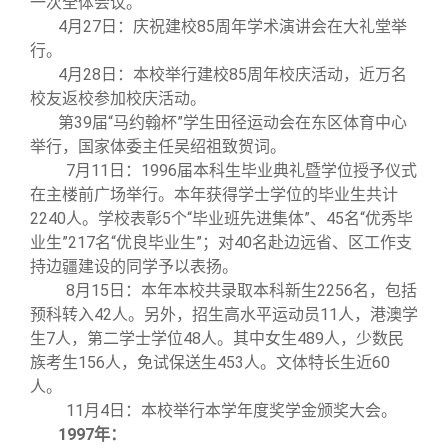
一次全体会议。
4
月27日：庆祝建校85周年学术演讲会在大礼堂举
行。
4
月28日：本校举行建校85周年校庆活动，近万名
校友返校参加校庆活动。
第39届“马约翰杯”学生田径运动会在东区体育中心
举行，国家体委主任吴绍祖致贺词。
7
月11日：1996届本科生毕业典礼暨学位授予仪式
在主楼前广场举行。本年获得学士学位的毕业生共计
2240人。学校表彰5个“毕业班先进集体”、45名“优秀毕
业生”217名“优良毕业生”；对40名赴边远省、区工作支
持边疆建设的同学予以表扬。
8
月15日：本年本校共录取本科新生2256名，包括
预科转入42人。另外，招生高水平运动员11人，港澳学
生7人，第二学士学位48人。其中女生489人，少数民
族考生156人，免试保送生453人。文体特长生近60
人。
11
月4日：本校举行本学年度奖学金颁奖大会。
1997
年：