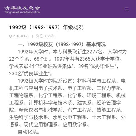
兴趣群体
西南联大校友会
1992级（1992-1997）年级概况
2016-03-29
|
浏览
3072
次
一、1992级校友（1992-1997）基本情况
回馈母校
1992
年入学时，本专科录取新生2277名。入学时为
22个院系，68个班。1997年共有2365人获学士学位。
媒体平台
捐赠项目
学校表彰4个“毕业班先进集体”、39名“优秀毕业生”，
230名“优良毕业生”。
1992
级入学时的院系设置：材料科学与工程系、电
百年清华
捐赠新闻
《清华校友通讯》
机工程与应用电子技术系、电子工程系、工程力学系、
工程物理系、化学工程系、化学系、环境工程系、机械
校友服务
捐赠纪事
《水木清华》
清华人物
工程系、计算机科学与技术系、建筑系、经济管理学
院、精密仪器与机械学系、汽车工程系、热能工程系、
生物科学与技术系、水利水电工程系、土木工程系、外
校友总会
捐赠方法
我要订阅
清华故事
终身学习
语系、现代应用物理系、应用数学系、
自动化系。