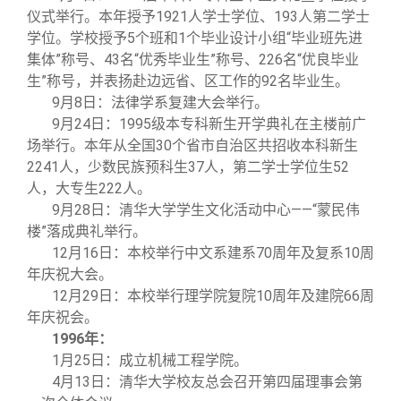
仪式举行。本年授予1921人学士学位、193人第二学士
学位。学校授予5个班和1个毕业设计小组“毕业班先进
集体”称号、43名“优秀毕业生”称号、226名“优良毕业
生”称号，并表扬赴边远省、区工作的92名毕业生。
9
月8日：法律学系复建大会举行。
9
月24日：1995级本专科新生开学典礼在主楼前广
场举行。本年从全国30个省市自治区共招收本科新生
2241人，少数民族预科生37人，第二学士学位生52
人，大专生222人。
9
月28日：清华大学学生文化活动中心——“蒙民伟
楼”落成典礼举行。
12
月16日：本校举行中文系建系70周年及复系10周
年庆祝大会。
12
月29日：本校举行理学院复院10周年及建院66周
年庆祝会。
1996
年：
1
月25日：成立机械工程学院。
4
月13日：清华大学校友总会召开第四届理事会第