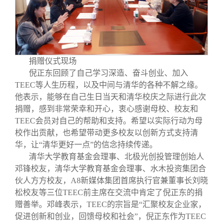
校友文苑
三创大赛
会长致辞
校友讲坛
实用信息
总会章程
捐赠仪式现场
校友视界
理事会名单
倪正东回顾了自己学习深造、奋斗创业、加入
TEEC等人生历程，以及中间与清华的各种不解之缘。
制度法规
他表示，能够在自己生日当天和清华校庆之际进行此次
捐赠，感到非常荣幸和开心，衷心感谢母校、校友和
TEEC会员对自己的帮助和支持。希望以实际行动为母
联系我们
校作出贡献，也希望带动更多校友以创新方式支持清
华，让“清华更好一点”的信念持续传递。
清华大学教育基金会理事、北极光创投管理创始人
邓锋校友，清华大学教育基金会理事、水木投资集团合
伙人方方校友，A8新媒体集团首席执行官兼董事长刘晓
松校友等三位TEEC前主席在交流中肯定了倪正东的捐
赠善举。邓峰表示，TEEC的宗旨是“汇聚校友企业家，
促进创新和创业，回馈母校和社会”，倪正东作为TEEC