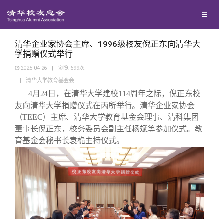
兴趣群体
捐赠方法
西南联大校友会
义工计划
清华企业家协会主席、1996级校友倪正东向清华大
学捐赠仪式举行
2025-04-26
|
浏览
699
次
媒体平台
|
清华大学教育基金会
4月24日，在清华大学建校114周年之际，倪正东校
百年清华
《清华校友通讯》
友向清华大学捐赠仪式在丙所举行。清华企业家协会
（TEEC）主席、清华大学教育基金会理事、清科集团
董事长倪正东，校务委员会副主任杨斌等参加仪式。教
校友服务
《水木清华》
清华人物
育基金会秘书长袁桅主持仪式。
校友总会
我要订阅
清华故事
终身学习
关闭
新媒体平台
青春风采
信息化服务
总会简介