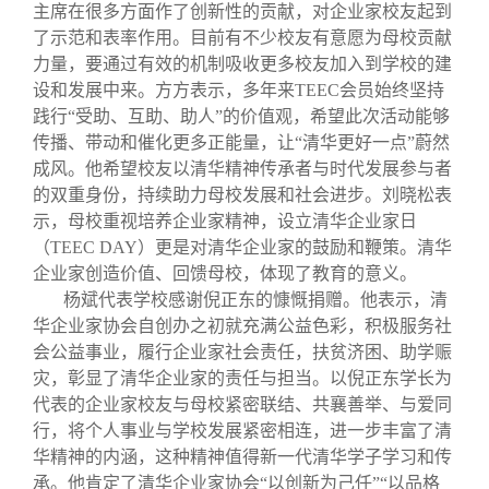
主席在很多方面作了创新性的贡献，对企业家校友起到
了示范和表率作用。目前有不少校友有意愿为母校贡献
力量，要通过有效的机制吸收更多校友加入到学校的建
设和发展中来。方方表示，多年来TEEC会员始终坚持
践行“受助、互助、助人”的价值观，希望此次活动能够
传播、带动和催化更多正能量，让“清华更好一点”蔚然
成风。他希望校友以清华精神传承者与时代发展参与者
的双重身份，持续助力母校发展和社会进步。刘晓松表
示，母校重视培养企业家精神，设立清华企业家日
（TEEC DAY）更是对清华企业家的鼓励和鞭策。清华
企业家创造价值、回馈母校，体现了教育的意义。
杨斌代表学校感谢倪正东的慷慨捐赠。他表示，清
华企业家协会自创办之初就充满公益色彩，积极服务社
会公益事业，履行企业家社会责任，扶贫济困、助学赈
灾，彰显了清华企业家的责任与担当。以倪正东学长为
代表的企业家校友与母校紧密联结、共襄善举、与爱同
行，将个人事业与学校发展紧密相连，进一步丰富了清
华精神的内涵，这种精神值得新一代清华学子学习和传
承。他肯定了清华企业家协会“以创新为己任”“以品格