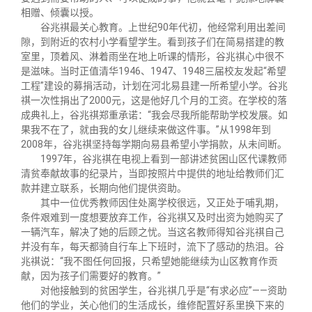
相赠、倾囊以授。
谷兆祺最关心教育。上世纪90年代初，他经常利用出差间
隙，到附近的农村小学看望学生。看到孩子们在简易搭建的教
室里，顶着风、淋着雨坐在地上听课的情形，谷兆祺心中很不
是滋味。当时正值清华1946、1947、1948三届校友发起“希望
工程”建设的募捐活动，计划在河北易县建一所希望小学。谷兆
祺一次性捐出了2000元，这是他好几个月的工资。在学校的落
成典礼上，谷兆祺郑重承诺：“我会尽我所能帮助学校发展。如
果我不在了，就由我的女儿继续来做这件事。”从1998年到
2008年，谷兆祺坚持每学期向易县希望小学捐款，从未间断。
1997年，谷兆祺在电视上看到一部讲述贫困山区代课教师
清贫奉献故事的纪录片，当即按照片中提供的地址给教师们汇
款并建立联系，长期向他们提供资助。
其中一位优秀教师因住处离学校很远，又正处于哺乳期，
条件艰难到一度想要放弃工作，谷兆祺又及时出资为她购买了
一辆汽车，解决了她的后顾之忧。当这名教师得知谷兆祺自己
并没有车，每天都骑自行车上下班时，流下了感动的热泪。谷
兆祺说：“我不图任何回报，只希望她能继续为山区教育作贡
献，因为孩子们需要好的教育。”
对他接触到的贫困学生，谷兆祺几乎是“有求必应”——资助
他们的学业，关心他们的生活成长，维修配置好系里换下来的