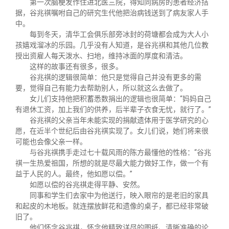
第一次脑梗发作住进北医三院，得知同病房的患者经济拮
据，谷兆祺嘱咐自己的研究生代他把治病钱送到了病友家人手
中。
每到冬天，清华工会俱乐部旁冰封的荷塘都会成为大人小
孩嬉戏溜冰的乐园。几乎没有人知道，是谷兆祺和其他几位教
授出资雇人每天泼水、扫地，维持冰面的厚度和清洁。
这样的故事还有很多，很多。
谷兆祺的逻辑很简单：他只是觉得自己并没有更多的需
要，觉得自己有能力去帮助别人，所以就这么去做了。
女儿们支持他把积蓄悉数捐出的逻辑也很简单：“妈妈自己
有退休工资，加上我们的供养，后半辈子衣食无忧，就行了。”
谷兆祺的父亲当年未能实现的捐献遗体用于医学研究的心
愿，在近半个世纪后由谷兆祺实现了。女儿们说，她们将来很
可能也会像父亲一样。
与谷兆祺携手走过七十载风雨的陈方最懂他的性格：“谷兆
祺一生热爱祖国，所想的就是尽最大能力做好工作，做一个有
益于人民的人。最终，他如愿以偿。”
如愿以偿的谷兆祺走得平静、安然。
同事和学生们去家中为他送行，映入眼帘的是老旧的家具
和起皮的木地板。就连摆放鲜花和遗像的桌子，都已经非常破
旧了。
他们怀念谷兆祺，怀念他精致详尽的图纸、清晰准确的论