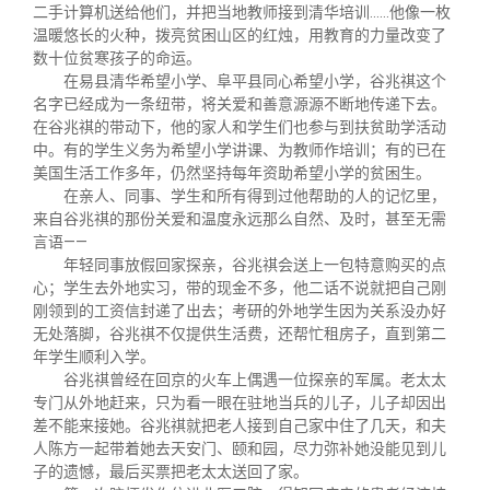
二手计算机送给他们，并把当地教师接到清华培训……他像一枚
温暖悠长的火种，拨亮贫困山区的红烛，用教育的力量改变了
数十位贫寒孩子的命运。
在易县清华希望小学、阜平县同心希望小学，谷兆祺这个
名字已经成为一条纽带，将关爱和善意源源不断地传递下去。
在谷兆祺的带动下，他的家人和学生们也参与到扶贫助学活动
中。有的学生义务为希望小学讲课、为教师作培训；有的已在
美国生活工作多年，仍然坚持每年资助希望小学的贫困生。
在亲人、同事、学生和所有得到过他帮助的人的记忆里，
来自谷兆祺的那份关爱和温度永远那么自然、及时，甚至无需
言语——
年轻同事放假回家探亲，谷兆祺会送上一包特意购买的点
心；学生去外地实习，带的现金不多，他二话不说就把自己刚
刚领到的工资信封递了出去；考研的外地学生因为关系没办好
无处落脚，谷兆祺不仅提供生活费，还帮忙租房子，直到第二
年学生顺利入学。
谷兆祺曾经在回京的火车上偶遇一位探亲的军属。老太太
专门从外地赶来，只为看一眼在驻地当兵的儿子，儿子却因出
差不能来接她。谷兆祺就把老人接到自己家中住了几天，和夫
人陈方一起带着她去天安门、颐和园，尽力弥补她没能见到儿
子的遗憾，最后买票把老太太送回了家。