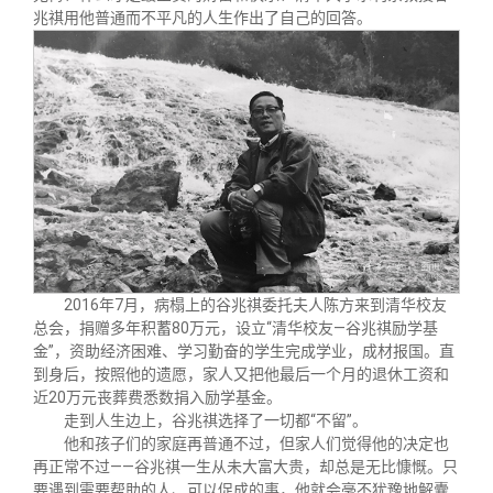
校友文苑
三创大赛
会长致辞
兆祺用他普通而不平凡的人生作出了自己的回答。
校友讲坛
实用信息
总会章程
校友视界
理事会名单
制度法规
联系我们
2016年7月，病榻上的谷兆祺委托夫人陈方来到清华校友
总会，捐赠多年积蓄80万元，设立“清华校友—谷兆祺励学基
金”，资助经济困难、学习勤奋的学生完成学业，成材报国。直
到身后，按照他的遗愿，家人又把他最后一个月的退休工资和
近20万元丧葬费悉数捐入励学基金。
走到人生边上，谷兆祺选择了一切都“不留”。
他和孩子们的家庭再普通不过，但家人们觉得他的决定也
再正常不过——谷兆祺一生从未大富大贵，却总是无比慷慨。只
要遇到需要帮助的人、可以促成的事，他就会毫不犹豫地解囊