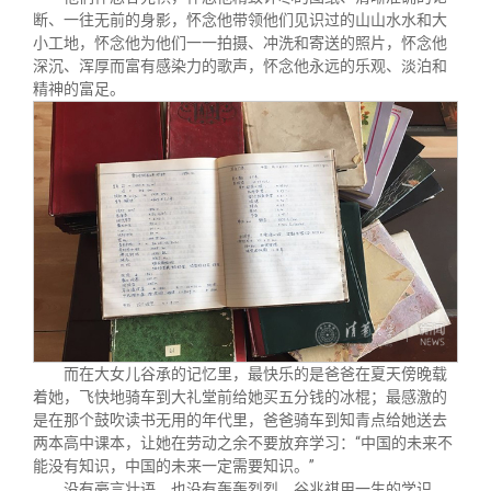
断、一往无前的身影，怀念他带领他们见识过的山山水水和大
小工地，怀念他为他们一一拍摄、冲洗和寄送的照片，怀念他
深沉、浑厚而富有感染力的歌声，怀念他永远的乐观、淡泊和
精神的富足。
而在大女儿谷承的记忆里，最快乐的是爸爸在夏天傍晚载
着她，飞快地骑车到大礼堂前给她买五分钱的冰棍；最感激的
是在那个鼓吹读书无用的年代里，爸爸骑车到知青点给她送去
两本高中课本，让她在劳动之余不要放弃学习：“中国的未来不
能没有知识，中国的未来一定需要知识。”
没有豪言壮语，也没有轰轰烈烈。谷兆祺用一生的学识、