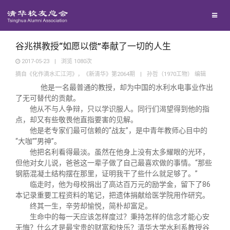
兴趣群体
捐赠方法
西南联大校友会
义工计划
谷兆祺教授“如愿以偿”奉献了一切的人生
2017-05-23
|
浏览
1080
次
摘自《化作滴水汇江河》，《新清华》第2064期
|
孙哲（1970工物） 编辑
媒体平台
他是一名最普通的教授，却为中国的水利水电事业作出
了无可替代的贡献。
百年清华
《清华校友通讯》
他从不与人争辩，只以学识服人。同行们渴望得到他的指
点，却又有些敬畏他直指要害的见解。
他是老专家们最可信赖的“战友”，是中青年教师心目中的
校友服务
《水木清华》
清华人物
“大咖”“男神”。
他把名利看得最淡。虽然在他身上没有太多耀眼的光环，
但他对女儿说，爸爸这一辈子做了自己最喜欢做的事情。“那些
校友总会
我要订阅
清华故事
终身学习
钢筋混凝土结构摆在那里，证明我干了些什么就足够了。”
临走时，他为母校捐出了高达百万元的励学金，留下了86
本记录重要工程资料的笔记，把遗体捐献给医学院用作研究。
关闭
新媒体平台
青春风采
信息化服务
总会简介
终其一生，辛劳却愉悦，简朴却富足。
生命中的每一天应该怎样度过？秉持怎样的信念才能心安
无悔？什么才是最宝贵的财富和快乐？清华大学水利系教授谷