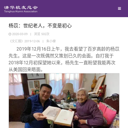
兴趣群体
捐赠方法
我要订阅
清华故事
西南联大校友会
义工计划
新媒体平台
青春风采
杨苡：世纪老人，不变是初心
2020-03-09
|
浏览
502
次
《文汇报》2019-12-06
|
朱小棣
校友文苑
2019
年12月16日上午，我去看望了百岁高龄的杨苡
先生。这是一次既偶然又策划已久的会面。自打我于
校友讲坛
2018年12月初探望她以来，杨先生一直盼望我能再次
从美国回来晤面。
校友视界
校友服务
校友总会
终身学习