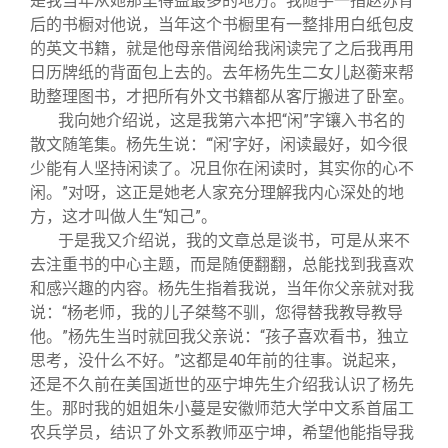
是我当年从她那里得益最多的地方。我随手一指赵苏背
后的书橱对他说，当年这个书橱里有一整排用白纸包皮
的英文书籍，就是他母亲借阅给我闲读完了之后我再用
日历牌纸的背面包上去的。去年杨先生二女儿赵蘅来帮
助整理图书，才把所有外文书籍都从客厅搬进了卧室。
我向她介绍说，这是我第六本把“闲”字镶入书名的
散文随笔集。杨先生说：“‘闲’字好，闲读最好，如今很
少能有人坚持闲读了。况且你在闲读时，其实你的心不
闲。”对呀，这正是她老人家充分理解我内心深处的地
方，这才叫做人生“知己”。
于是我又介绍说，我的文章总是谈书，可是从来不
去注重书的中心主题，而是随便翻翻，总能找到我喜欢
和感兴趣的内容。杨先生指着我说，当年你父亲就对我
说：“杨老师，我的儿子桀骜不驯，您得替我教导教导
他。”杨先生当时就回我父亲说：“孩子喜欢看书，独立
思考，没什么不好。”这都是40年前的往事。说起来，
还是不久前在美国逝世的巫宁坤先生介绍我认识了杨先
生。那时我的姐姐朱小蔓是安徽师范大学中文系首届工
农兵学员，结识了外文系教师巫宁坤，希望他能指导我