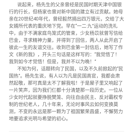
说起来，杨先生的父亲曾经是民国时期天津中国银
行的行长，但杨家也曾对新中国的建立有过贡献。她母
亲在20世纪40年代，曾经毅然捐出四万银元，交给了大
女婿所代表的重庆地下党。早在“一二·九”运动的洗礼
中，由于不满家庭鸟笼式的管束，少女杨苡就曾写信给
巴金，寻求精神力量，并得到了回信，两人从此开启了
彼此一生的友谊交往。收到巴金第一封信后，她写了作
文《新的我》，开头三句话是这样写的：“我觉悟了！
我到如今才觉悟！但是，我并不以为晚！”
不知为何，话题转向了民国，以及不久前掀起的“民
国热”。杨先生说，有人以为凡是民国高官，我都会肃
然起敬，那可真是太不了解我啦！于是屋子里又响起了
一片笑声，因为我们仨都十分清楚那一段历史。一位从
少女时代起就要挣脱樊笼、向往自由民主、反对霸权专
制的世纪老人，几十年来，无论时事风云如何变换莫
测，不变的永远是那一颗为了祖国繁荣昌盛，不懈努力
地要追求光明与希望的初心。