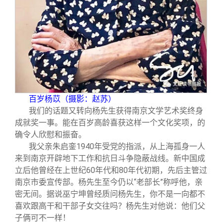
百岁杨苡（摄影：赵苏）
我们的话题又转向杨先生获得南京文学艺术奖终身
成就奖一事。能在百岁高龄喜获这样一个文化奖项，的
确令人欣慰和振奋。
我父亲朱启銮1940年受党的指派，从上海孤身一人
来到南京开辟地下工作和抗日斗争隐蔽战线。新中国成
立后他曾经在上世纪60年代和80年代初期，先后主管过
南京市委宣传部。杨先生至今仍以“老部长”称呼他，亲
密无间。据说巫宁坤曾经质问杨先生，你不是一向都不
喜欢跟高干和干部子女交往吗？杨先生对他说：他们父
子俩可不一样！