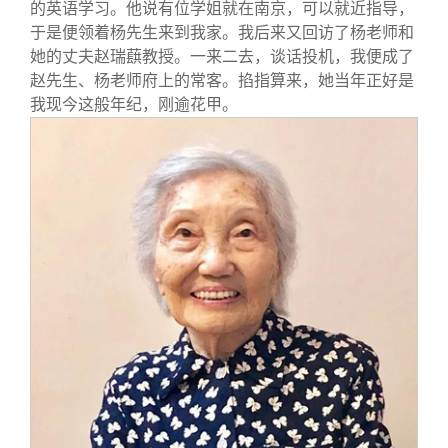
的英语学习。他说有位学姐就在南京，可以就近指导，
于是便领着杨先生来到我家。我后来又回访了杨老师和
她的丈夫赵瑞蕻教授。一来二去，谈话投机，我便成了
赵先生、杨老师府上的常客。掐指算来，她当年正好是
我现今这般年纪，刚逾花甲。