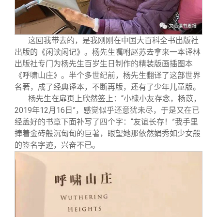
这回我带去的，是我刚刚在中国大百科全书出版社
出版的《闲读闲记》。杨先生嘱咐赵苏去拿来一本译林
出版社专门为杨先生百岁生日制作的精装版画插图本
《呼啸山庄》。半个多世纪前，杨先生翻译了这部世界
名著，成了经典译本，不断再版，还有了少年儿童版。
杨先生在扉页上欣然签上：“小棣小友存念，杨苡，
2019年12月16日”，感觉似乎还意犹未尽，于是又在已
经盖好的书章下面补写了四个字：“友谊长存！”我手里
捧着金砖般沉甸甸的巨著，眼望她那依然娟秀如少女般
的签名字迹，兴奋不已。