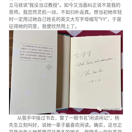
立马就说“我没当过教授”。如今又当面纠正说不是我的
恩师。我忽然灵机一动，不如归朴返真。想当初她年轻
时一定用过她自己姓名的英文大写字母缩写“Y.Y.”，于是
征得她的同意，我便欣然用上了。
从我手中接过书去，瞥了一眼书名“闲读闲记”，杨
先生立刻叫好，说她一辈子最喜欢闲读。确实，这也正