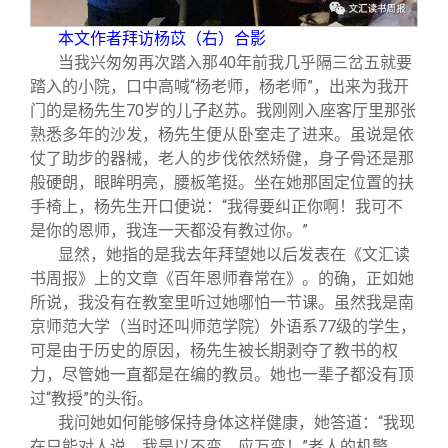
关闭
信息化服务
总会简介
本文作者拜访杨苡（右）合影
当我兴匆匆再次踏入那40年前我几乎隔三岔五就要
三创大赛
会长致辞
踏入的小院，口中高喊“杨老师，杨老师”，出来为我开
门的是杨先生70岁的儿子赵苏。我刚刚入座客厅里那张
实用信息
总会章程
熟悉多年的沙发，杨先生便从卧室走了进来。虽说是依
仗了助步的器械，老人的步伐依然矫健，身子骨还是那
般硬朗，眼眸明亮，腰板笔挺。坐在她那固定位置的扶
理事会名单
手椅上，杨先生开口便说：“我得要纠正你啊！我可不
是你的恩师，我连一天都没有教过你。”
制度法规
显然，她指的是我去年拜望她以后发表在《文汇读
书周报》上的文章《百年恩师春常在》。的确，正如她
所说，我没有在教室里听过她哪怕一节课。虽然我是南
联系我们
京师范大学（当时还叫师范学院）外语系77级的学生，
可是由于历史的原因，杨先生被长期剥夺了教书的权
力，尽管她一直都是在编的教员。她也一辈子都没有顶
过“教授”的头衔。
我问她如何能够保持身体这样健康，她答道：“我现
在只能对人说，我是以不变，应万变！”老人的机警、