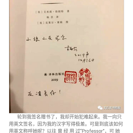
轮到我签名赠书了，我却开始犯难起来。我一向只
用英文签名，因为我的汉字写得极差。可是到底该如何
用英文称呼她呢？以往 曾 经 用 过“Professor”，可 她