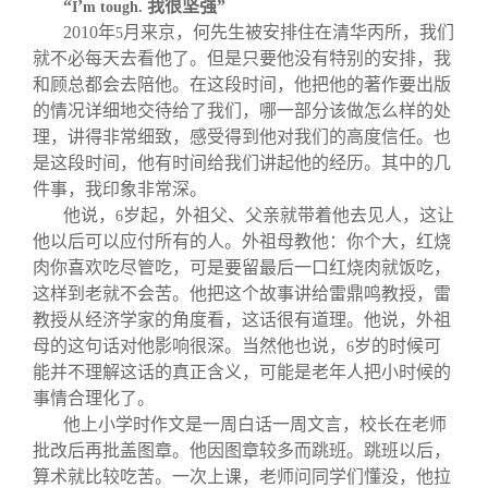
“
’
我很坚强”
I
m tough.
2010
年
月来京，何先生被安排住在清华丙所，我们
5
就不必每天去看他了。但是只要他没有特别的安排，我
和顾总都会去陪他。在这段时间，他把他的著作要出版
的情况详细地交待给了我们，哪一部分该做怎么样的处
理，讲得非常细致，感受得到他对我们的高度信任。也
是这段时间，他有时间给我们讲起他的经历。其中的几
件事，我印象非常深。
他说，
岁起，外祖父、父亲就带着他去见人，这让
6
他以后可以应付所有的人。外祖母教他：你个大，红烧
肉你喜欢吃尽管吃，可是要留最后一口红烧肉就饭吃，
这样到老就不会苦。他把这个故事讲给雷鼎鸣教授，雷
教授从经济学家的角度看，这话很有道理。他说，外祖
母的这句话对他影响很深。当然他也说，
岁的时候可
6
能并不理解这话的真正含义，可能是老年人把小时候的
事情合理化了。
他上小学时作文是一周白话一周文言，校长在老师
批改后再批盖图章。他因图章较多而跳班。跳班以后，
算术就比较吃苦。一次上课，老师问同学们懂没，他拉