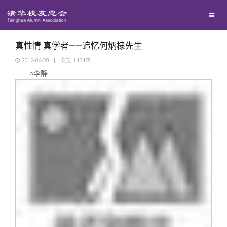
兴趣群体
捐赠方法
我要订阅
清华故事
西南联大校友会
义工计划
新媒体平台
青春风采
真性情 真学者——追忆何炳棣先生
2012-06-20
|
浏览
1434
次
○李静
校友文苑
校友讲坛
校友视界
校友服务
校友总会
终身学习