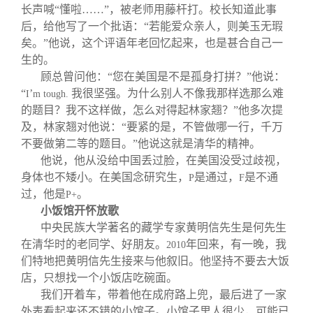
长声喊“懂啦……”，被老师用藤杆打。校长知道此事
后，给他写了一个批语：“若能爱众亲人，则美玉无瑕
矣。”他说，这个评语年老回忆起来，也是甚合自己一
生的。
顾总曾问他：“您在美国是不是孤身打拼？”他说：
“
’
我很坚强。为什么别人不像我那样选那么难
I
m tough.
的题目？我不这样做，怎么对得起林家翘？”他多次提
及，林家翘对他说：“要紧的是，不管做哪一行，千万
不要做第二等的题目。”他说这就是清华的精神。
他说，他从没给中国丢过脸，在美国没受过歧视，
身体也不矮小。在美国念研究生，
是通过，
是不通
P
F
过，他是
。
P+
小饭馆开怀放歌
中央民族大学著名的藏学专家黄明信先生是何先生
在清华时的老同学、好朋友。
年回来，有一晚，我
2010
们特地把黄明信先生接来与他叙旧。他坚持不要去大饭
店，只想找一个小饭店吃碗面。
我们开着车，带着他在成府路上兜，最后进了一家
外表看起来还不错的小馆子。小馆子里人很少，可能已