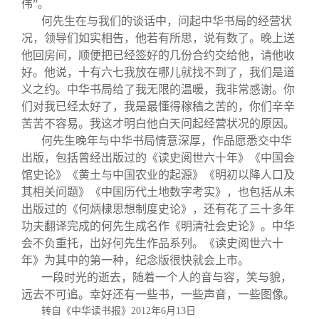
伟”。
何先生在与我们的谈话中，问起中华书局的经营状
况，领导们如实相告，他若有所思，说有数了。晚上送
他回房间，顺便把已经签好的几份合约交给他，请他收
好。他说，十有六七我放在哪儿就找不到了，我们是道
义之约。中华书局给了我无限的温暖，我非常感谢。你
们对我已经太好了，我是最懂得稼穑之苦的，你们辛辛
苦苦不容易。我这才明白他白天问起经营状况的原因。
何先生晚年与中华书局情意深厚，作品愿悉交中华
出版，包括曾经出版过的《读史阅世六十年》《中国会
馆史论》《黄土与中国农业的起源》《明初以降人口及
其相关问题》《中国历代土地数字考实》，也包括从未
出版过的《何炳棣思想制度史论》，还有花了三十多年
功夫翻译完成的何先生成名作《明清社会史论》。中华
会不负重托，出好何先生作品系列。《读史阅世六十
年》为其中的第一种，纪念版很快就会上市。
一段时光的逝去，随着一个人的音与容，笑与貌，
远去不可追。幸好还有一些书，一些声音，一些图像。
转自《中华读书报》
2012
年
6
月
13
日