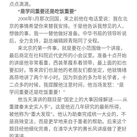
点点滴滴。
“是学问重要还是吃饭重要”
2008
年
月那次回国，来之前他在电话里说：我在北
5
京的事情希望你来替我安排。于是他告诉我想见的人，
想做的事，我一一替他做好准备。中华书局的领导听说
后，全力支持，副总编辑顾青陪同了全程。
来北京的第一件事，就是要在小范围做一个讲座，
最后商定在社科院近代史所的小会议室。准备十点开始
的讲座他非常看重，西装革履系着领带，最上面的扣也
要扣好。等来宾们也是他的老朋友们都坐定，他就情绪
高昂地讲了两个半小时。因为到会的多为年长学者，十
二点多的时候，我提醒他注意时间，他当场发怒：“是
学问重要还是吃饭重要！”
他当天演讲的题目是“国史上的大事因缘解谜——从
重建秦末史实入手”。这是他近几年研究的最新所得，
被他称为“重大发现”。他认为助秦完成统一大业的，不
是商殃变法，而是更早地来自于墨者的帮助。后来这个
题目经他细化完善，在清华大学的黄长风讲座做了更好
的演讲。