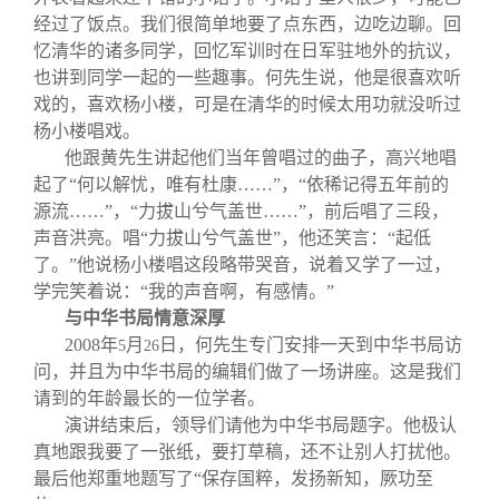
经过了饭点。我们很简单地要了点东西，边吃边聊。回
忆清华的诸多同学，回忆军训时在日军驻地外的抗议，
也讲到同学一起的一些趣事。何先生说，他是很喜欢听
戏的，喜欢杨小楼，可是在清华的时候太用功就没听过
杨小楼唱戏。
他跟黄先生讲起他们当年曾唱过的曲子，高兴地唱
起了“何以解忧，唯有杜康……”，“依稀记得五年前的
源流……”，“力拔山兮气盖世……”，前后唱了三段，
声音洪亮。唱“力拔山兮气盖世”，他还笑言：“起低
了。”他说杨小楼唱这段略带哭音，说着又学了一过，
学完笑着说：“我的声音啊，有感情。”
与中华书局情意深厚
2008
年
月
日，何先生专门安排一天到中华书局访
5
26
问，并且为中华书局的编辑们做了一场讲座。这是我们
请到的年龄最长的一位学者。
演讲结束后，领导们请他为中华书局题字。他极认
真地跟我要了一张纸，要打草稿，还不让别人打扰他。
最后他郑重地题写了“保存国粹，发扬新知，厥功至