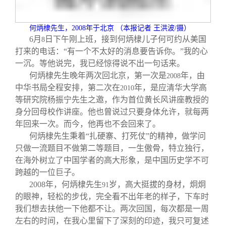
关闭
信息化服务
总会简介
何炳棣先生，
2008
年于北京 （本报记者 王洪波
/
摄）
三创大赛
会长致辞
6
月
日下午刚上班，接到何炳棣儿子何可约从美国
8
打来的电话：“有一个不太好的消息要告诉你。”我的心
一沉。等他说完，我已经惊得说不出一句话来。
实用信息
总会章程
何炳棣先生晚年两次回北京，第一次是
年，由
2008
中华书局全程安排，第二次在
年，是应清华大学高
2010
理事会名单
等研究院杨振宁先生之邀，作为首位黄长风讲座教授的
身分回母校作讲座。他也曾说过只要身体允许，就每两
年回来一次。而今，他再也不会回来了。
制度法规
何炳棣先生秉着“扎硬寨、打死仗”的精神，做学问
只做一流题目不做第二等题目，一生傲骨，特立独行，
联系我们
在海外树立了中国学者的高大形象，是中国历史学不可
跨越的一位巨子。
2008
年，何炳棣先生
岁，高大挺拔的身材，炯炯
91
的眼神，轻松的步伐，完全看不出年老的样子，下车时
我们想去扶他一下他都不让。两次回国，每次都是一周
左右的时间，在我心里留下了深刻的印迹，我只可复述