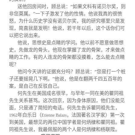
送他回房间时，顾总说：“如果文科有诺贝尔奖，则
非您莫属。”一下子激发了他的性情。他说我真的很愤
怒，为什么历史学没有诺贝尔奖，我的研究哪里只是发
现，简直就是发明！他说，若干年以后，这个话你们可
以把它说出来。
他说，思想史是点睛的学问。他以前不愿意做思想
史，先做龙的骨头，他现在掌握了龙的骨架，才来做点
睛的工作。有的人连龙的骨架都没摸着，怎么能去点睛
呢？
他问今天讲的证据充分吗？顾总说：“您是打一个桩
子还要摇晃几下啊。”他说，他是在翻两千四五百年的
案，是自己在反驳自己。
何先生在美国成名很早，与早年一同在美的瞿同祖
先生关系甚笃。这次回京，因为身体原因，他们没能见
面，只是通了简短的电话。何先生告诉瞿同祖先生，
年白乐日（
，法国著名汉学家）第一次
1962
Etienne Balazs
到美国，最想见的两位中国学者是何炳棣和瞿同祖。瞿
同祖先生说，我最佩服的两个人是何炳棣和杨联陞。