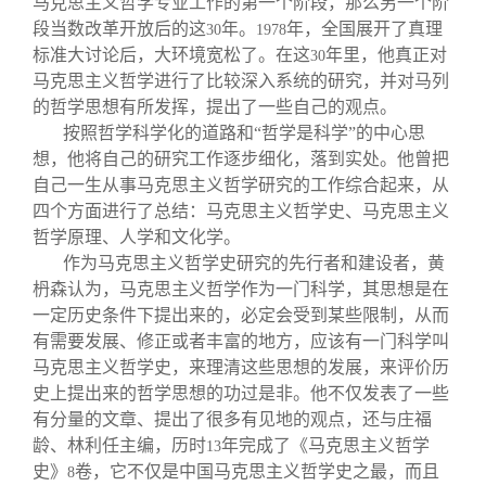
马克思主义哲学专业工作的第一个阶段，那么另一个阶
段当数改革开放后的这
年。
年，全国展开了真理
30
1978
标准大讨论后，大环境宽松了。在这
年里，他真正对
30
马克思主义哲学进行了比较深入系统的研究，并对马列
的哲学思想有所发挥，提出了一些自己的观点。
按照哲学科学化的道路和“哲学是科学”的中心思
想，他将自己的研究工作逐步细化，落到实处。他曾把
自己一生从事马克思主义哲学研究的工作综合起来，从
四个方面进行了总结：马克思主义哲学史、马克思主义
哲学原理、人学和文化学。
作为马克思主义哲学史研究的先行者和建设者，黄
枬森认为，马克思主义哲学作为一门科学，其思想是在
一定历史条件下提出来的，必定会受到某些限制，从而
有需要发展、修正或者丰富的地方，应该有一门科学叫
马克思主义哲学史，来理清这些思想的发展，来评价历
史上提出来的哲学思想的功过是非。他不仅发表了一些
有分量的文章、提出了很多有见地的观点，还与庄福
龄、林利任主编，历时
年完成了《马克思主义哲学
13
史》
卷，它不仅是中国马克思主义哲学史之最，而且
8