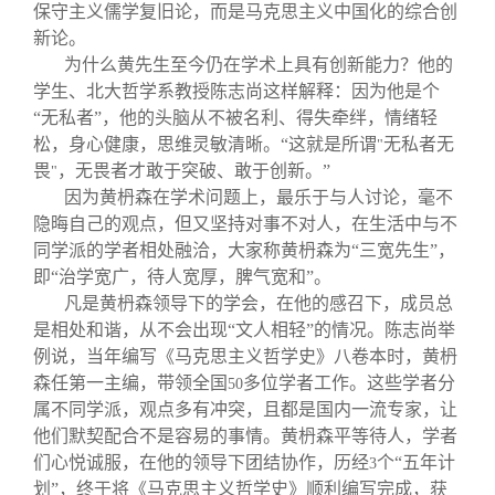
保守主义儒学复旧论，而是马克思主义中国化的综合创
新论。
为什么黄先生至今仍在学术上具有创新能力？他的
学生、北大哲学系教授陈志尚这样解释：因为他是个
“无私者”，他的头脑从不被名利、得失牵绊，情绪轻
松，身心健康，思维灵敏清晰。“这就是所谓
无私者无
"
畏
，无畏者才敢于突破、敢于创新。”
"
因为黄枬森在学术问题上，最乐于与人讨论，毫不
隐晦自己的观点，但又坚持对事不对人，在生活中与不
同学派的学者相处融洽，大家称黄枬森为“三宽先生”，
即“治学宽广，待人宽厚，脾气宽和”。
凡是黄枬森领导下的学会，在他的感召下，成员总
是相处和谐，从不会出现“文人相轻”的情况。陈志尚举
例说，当年编写《马克思主义哲学史》八卷本时，黄枬
森任第一主编，带领全国
多位学者工作。这些学者分
50
属不同学派，观点多有冲突，且都是国内一流专家，让
他们默契配合不是容易的事情。黄枬森平等待人，学者
们心悦诚服，在他的领导下团结协作，历经
个“五年计
3
划”，终于将《马克思主义哲学史》顺利编写完成，获