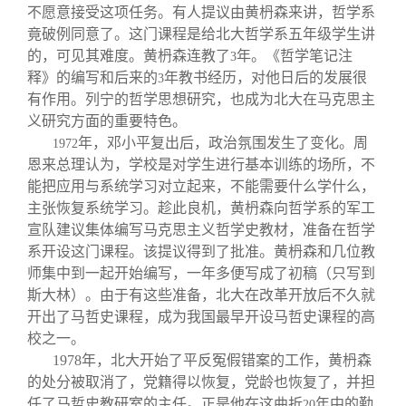
不愿意接受这项任务。有人提议由黄枬森来讲，哲学系
竟破例同意了。这门课程是给北大哲学系五年级学生讲
的，可见其难度。黄枬森连教了
年。《哲学笔记注
3
释》的编写和后来的
年教书经历，对他日后的发展很
3
有作用。列宁的哲学思想研究，也成为北大在马克思主
义研究方面的重要特色。
年，邓小平复出后，政治氛围发生了变化。周
1972
恩来总理认为，学校是对学生进行基本训练的场所，不
能把应用与系统学习对立起来，不能需要什么学什么，
主张恢复系统学习。趁此良机，黄枬森向哲学系的军工
宣队建议集体编写马克思主义哲学史教材，准备在哲学
系开设这门课程。该提议得到了批准。黄枬森和几位教
师集中到一起开始编写，一年多便写成了初稿（只写到
斯大林）。由于有这些准备，北大在改革开放后不久就
开出了马哲史课程，成为我国最早开设马哲史课程的高
校之一。
1978
年，北大开始了平反冤假错案的工作，黄枬森
的处分被取消了，党籍得以恢复，党龄也恢复了，并担
任了马哲史教研室的主任。正是他在这曲折
年中的勤
20