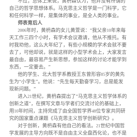
不过，总体上来说，黄枬森认为，他并没有所谓的
自己的哲学思想体系。马克思主义哲学是一门科学，它
和任何科学一样，是集体的事业，是全人类的事业。
师表育后人
年时，黄枬森的女儿黄萱说：“我父亲
年来每
2006
10
天工作三四个小时，有学术会议邀请，他从不推托。有
时我劝他，这么大年纪了，有些小规模的学术会就不要
去了，可他却说，就是这样的小型学术会上，大家发言
最自由，最容易产生新思想，参加这样的讨论才能学到
东西，一定要去。”
他的学生、北大哲学系教授王东曾形容
岁的黄先
85
生为“小学生”。他说：“先生每天勤奋学习，总是能发
现新问题。”
进入
世纪，黄枬森提出了“马克思主义哲学体系的
21
创新之道”，在撰写文章与学者们交流讨论的基础上，
用
年时间，主持完成了由全国哲学界
位专家共同研
10
48
究的国家重点课题《马克思主义哲学创新研究》。
对于创新，黄枬森有他自己的看法。
世纪中国哲
21
学发展的主导方向既不是自由主义全盘西化论，也不是