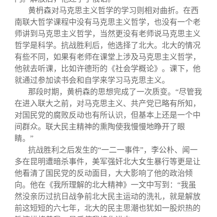
黄枬森对马克思主义哲学的学习则相对曲折。在西
南联大哲学课程中没有马克思主义哲学，也没有一个老
师讲到马克思主义哲学，当然更没有老师说马克思主义
哲学是科学。抗战胜利后，他选择了北大。北大的情况
有些不同，如果有老师在课堂上涉及马克思主义哲学，
他就去听课，比如许德珩的《社会学概论》。课下，他
就通过参加读书会和自学来学习马克思主义。
那段时期，黄枬森的思想完成了一次质变。“尽管我
在进入联大之前，对马克思主义、共产党已略有所知，
对国民党的腐败反动也有所认识，但基本上还是一个中
间群众。联大民主精神的熏陶使我慢慢地睁开了眼
睛。”
抗战胜利之后发生的“一二一事件”，李公朴、闻一
多在昆明遭暗杀事件，美军强奸北大女生暴行等更是让
他看清了国民党的反动面目，大大影响了他的政治倾
向。他在《我所理解的北大精神》一文中写到：“我虽
然没亲历过抗日战争前北大民主运动的洗礼，就是解放
前这短短的六七年，北大的民主思潮也犹如一股炽热的