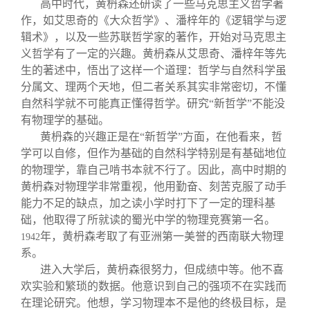
高中时代，黄枬森还研读了一些马克思主义哲学著
作，如艾思奇的《大众哲学》、潘梓年的《逻辑学与逻
辑术》，以及一些苏联哲学家的著作，开始对马克思主
义哲学有了一定的兴趣。黄枬森从艾思奇、潘梓年等先
生的著述中，悟出了这样一个道理：哲学与自然科学虽
分属文、理两个天地，但二者关系其实非常密切，不懂
自然科学就不可能真正懂得哲学。研究“新哲学”不能没
有物理学的基础。
黄枬森的兴趣正是在“新哲学”方面，在他看来，哲
学可以自修，但作为基础的自然科学特别是有基础地位
的物理学，靠自己啃书本就不行了。因此，高中时期的
黄枬森对物理学非常重视，他用勤奋、刻苦克服了动手
能力不足的缺点，加之读小学时打下了一定的理科基
础，他取得了所就读的蜀光中学的物理竞赛第一名。
年，黄枬森考取了有亚洲第一美誉的西南联大物理
1942
系。
进入大学后，黄枬森很努力，但成绩中等。他不喜
欢实验和繁琐的数据。他意识到自己的强项不在实践而
在理论研究。他想，学习物理本不是他的终极目标，是