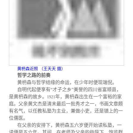
黄
枬
森近照 （王天天 摄）
哲学之路的前奏
黄枬森与哲学结缘的命运，在少年时便现端倪。
自明代起便享有“才子之乡”美誉的四川省富顺县，
是黄枬森的故乡。
年，黄枬森出生在一个富裕的家
1921
庭。父亲黄文杰是清末最后一批秀才之一，书画文章颇
有名气，以任教私塾为主业，兼做小吏，还是镇上的一
位儒医。
在父亲的安排下，黄枬森五六岁便开始读私塾，一
读便是五六年。其间，在老师及父亲的指导下，饱览群