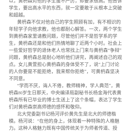
以，黄枬森对他的学生虽不严厉，却要求很高。他告诉
学生，要出高水平的东西，就一定要敢于从根本上突破
和超越。
黄枬森不仅对他自己的学生照顾有加，有不相识的
年轻学子向他求教，他也都耐心解答。一次，两个学生
到黄枬森家里请教问题，尽管他们并不是哲学系的学
生，黄枬森还是和他们热情地聊了近两个小时。社会上
一些爱好哲学的退休老人也常找上门来与黄枬森“争辩”
问题，黄枬森总是耐心地听他们讲完，再阐述自己的观
点。女儿黄萱担心黄枬森的身体受不了，说“上门讨论
的人你要是不能拒绝，我来帮你拒绝”，可黄枬森坚决
不同意。
“学而不厌，诲人不倦，教师精神，学人典范”，黄
枬森
岁生日那天，中央编译局副秘书长杨金海代表黄
80
枬森所有已毕业的博士生送上了这个条幅，表达了学生
们对黄枬森崇高师德的感怀和敬仰。
北大党委副书记杨河评价黄先生是北大的师德楷
模。杨河说：“在他的身上，体现着一种特殊的人格魅
力。这种人格魅力既有中国传统关于为师者传道、授