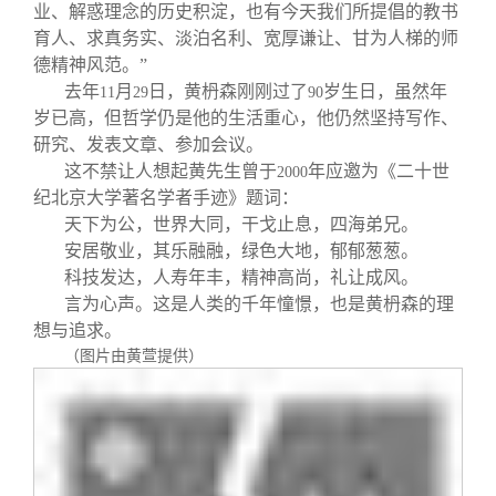
业、解惑理念的历史积淀，也有今天我们所提倡的教书
育人、求真务实、淡泊名利、宽厚谦让、甘为人梯的师
德精神风范。”
去年
月
日，黄枬森刚刚过了
岁生日，虽然年
11
29
90
岁已高，但哲学仍是他的生活重心，他仍然坚持写作、
研究、发表文章、参加会议。
这不禁让人想起黄先生曾于
年应邀为《二十世
2000
纪北京大学著名学者手迹》题词：
天下为公，世界大同，干戈止息，四海弟兄。
安居敬业，其乐融融，绿色大地，郁郁葱葱。
科技发达，人寿年丰，精神高尚，礼让成风。
言为心声。这是人类的千年憧憬，也是黄枬森的理
想与追求。
（图片由黄萱提供）