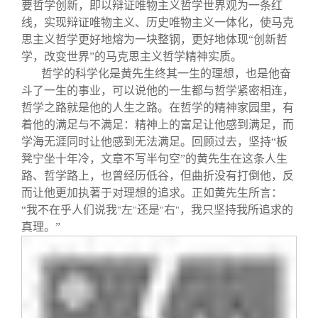
关闭
信息化服务
总会简介
要哲学创新，即以辩证唯物主义哲学世界观为一条红
线，实现辩证唯物主义、历史唯物主义一体化，使马克
思主义哲学更好地熔为一块整钢，更好地体现“创新哲
三创大赛
会长致辞
学，改变世界”的马克思主义哲学精神实质。
哲学的科学化是黄先生终其一生的理想，也是他奋
斗了一生的事业，可以说他的一生都与哲学紧密相连，
实用信息
总会章程
哲学之路就是他的人生之路。在哲学的精神家园里，有
着他的满足与不满足：精神上的富足让他感到满足，而
理事会名单
学海无涯同时让他感到无法满足。回顾过去，坚持“板
凳宁坐十年冷，文章不写半句空”的黄先生在这条人生
路、哲学路上，也曾经历低谷，但曲折没有打倒他，反
制度法规
而让他更加执著于对理想的追求。正如黄先生所言：
“我不在乎人们说我
左
还是
右
，我只坚持我所追求的
"
"
"
"
联系我们
真理。”