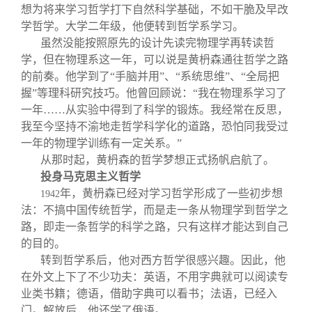
想为将来学习哲学打下自然科学基础，不如干脆及早改
学哲学。大学二年级，他便转到哲学系学习。
虽然没能按照原先的设计先读完物理学再转读哲
学，但在物理系这一年，可以说是黄枬森通往哲学之路
的前奏。他学到了“手脑并用”、“系统思维”、“全局把
握”等理科研究技巧。他曾回顾说：“我在物理系学习了
一年……从实验中得到了科学的锻炼。我经常在反思，
我至今坚持不渝地走哲学科学化的道路，恐怕同我受过
一年的物理学训练有一定关系。”
从那时起，黄枬森的哲学梦想正式扬帆启航了。
投身马克思主义哲学
年，黄枬森已经对学习哲学形成了一些初步想
1942
法：不搞中国传统哲学，而是走一条从物理学到哲学之
路，即走一条哲学的科学之路，只有这样才能达到自己
的目的。
转到哲学系后，他对西方哲学很感兴趣。因此，他
在外文上下了不少功夫：英语，不用字典就可以阅读专
业类书籍；德语，借助字典可以看书；法语，已经入
门。解放后，他还学了俄语。