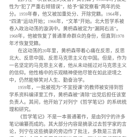
性为“犯了严重右倾错误”，给予“留党察看”两年的处
分。
年春，他又被加重处分、开除党籍。
年，
1959
1964
“四清”运动开始；
年，“文革”开始。北大哲学系被
1966
卷入政治动荡的漩涡中。黄枬森被定为“漏网右派”。
年，他被恢复了普通革命群众的身份，但直到
1968
1978
年才恢复党籍。
在这动荡的
年里，黄枬森带着心痛在反思，反思
20
北大、反思中国、反思马克思主义在中国。但是，作为
一名坚定的马克思主义者，他从未动摇过对马克思主义
的信仰。他性格中的乐观精神使他尽管在如此逆境之
中，仍然能够笑对人生、勤奋治学。
年，一批被视为“不宜授课”的教师被安排到哲
1959
学系资料编译室工作，黄枬森被“清除”出党后担任该室
负责人。其间，他开始了对列宁《哲学笔记》的系统梳
理和研究。
《哲学笔记》不是一本普通著作，是由列宁的许多
笔记编纂而成的。其大部分内容是摘录过去哲学家的言
论，列宁在这些摘录的旁边作了批注，多数是三言两