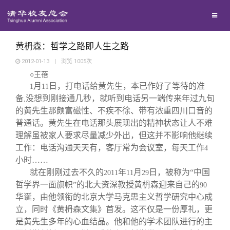
兴趣群体
捐赠方法
我要订阅
清华故事
西南联大校友会
义工计划
新媒体平台
青春风采
黄枬森：哲学之路即人生之路
2012-01-13
|
浏览
1005
次
○王蓓
校友文苑
月
日，打电话给黄先生，本已作好了等待的准
1
11
备
没想到刚接通几秒，就听到电话另一端传来年过九旬
,
校友讲坛
的黄先生那颇富磁性、不疾不徐、带有浓重四川口音的
普通话。黄先生在电话那头展现出的精神状态让人不难
理解虽被家人要求尽量减少外出，但这并不影响他继续
校友视界
工作：电话沟通天天有，客厅常为会议室，每天工作
4
小时……
校友服务
就在刚刚过去不久的
年
月
日，被称为“中国
2011
11
29
哲学界一面旗帜”的北大资深教授黄
枬
森迎来自己的
90
华诞，由他领衔的北京大学马克思主义哲学研究中心成
校友总会
终身学习
立，同时《黄
枬
森文集》首发。这不仅是一份厚礼，更
是黄先生多年的心血结晶。他和他的学术团队进行的主