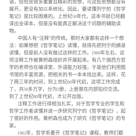
语，但包含很多重要且精彩的思想，可这些思想都没有
展开，更没有加以系统化。因此，要读懂列宁的《哲学
笔记》是比较困难的。上世纪
年代，这本书就已经翻
50
译出全译本，但是没有能真正解决这个问题的辅助读
物。
中国人有“注释”的传统。那时大家都有这样一个想
法：如果想把《哲学笔记》读懂，就得先把列宁的摘录
读懂，但是前人没有做过这样的工作。
年左右，这
1960
项注释工作被黄枬森组织并开展起来。有几个搞西方哲
学的老师也在编译室，外语能力较强，于是他们利用图
书馆的丰富资源，把相关的书一本本找出来。这样，花
了两三年的时间，到上世纪
年代初，这项工作完成
60
了，共
多万字，分为
册，上册曾在内部铅印交流。
50
2
到了上世纪
年代初，才公开出版。
80
注释工作进行得相当扎实，对于哲学专业的学生和
哲学工作者读懂并进一步研究列宁的《哲学笔记》，起
了很好的作用。黄枬森也成为了研究《哲学笔记》的专
家。
年，哲学系要开《哲学笔记》课程，教师们都
1962