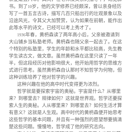
书。到了
岁，他的文学修养已经颇深，曾以亲身经历
10
写了一首五言古诗，描写几百只船出行的壮观景象以及
沿途风光，令其父大加赞赏，认为如果在前朝，能作出
此等水平的诗文，已经可以考上秀才了。
年春，黄枬森读了两年高小后，父亲被邀请到
1936
大山铺乡当私塾老师。黄枬森也随父亲一起去了。在这
个特别的私塾里，学生的年龄和水平都比较高，先生教
学生读古文，做文章。虽然黄枬森在这里只读了一年
半，但这段经历对他影响很大，他开始用哲学的思维方
式进行思考。虽然黄枬森自认那时不知哲学为何物，但
这种训练培养了他对哲学的兴趣。
这种兴趣在他的高中时代变得更为浓烈。
哲学就是要探索宇宙的奥秘。宇宙是什么？从哪里
来？到哪里去？规律如何？这就是世界观。哲学还要探
索人生的奥秘。人从哪里来？到哪里去？如何生活才算
有意义？这就是人生观。高中时代的黄枬森便开始思考
这些哲学的基本问题，并且有一种强烈的愿望想要搞清
楚这些问题。慢慢地，哲学成了他的研究志向。