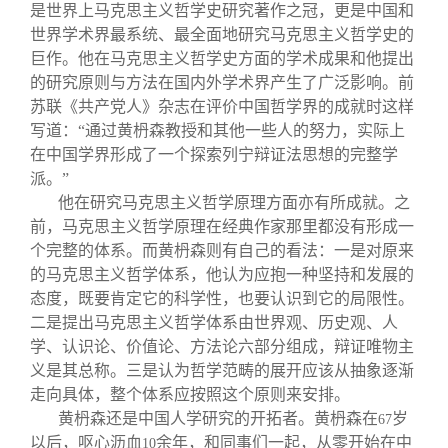
是世界上马克思主义哲学史研究著作之冠，更是中国和
世界学术界最系统、最全面地研究马克思主义哲学史的
巨作。他在马克思主义哲学史方面的学术成果和他提出
的研究原则与方法在国内外学术界产生了广泛影响。前
苏联《共产党人》杂志在评价中国哲学界的成就时这样
写道：“通过黄枬森教授和其他一些人的努力，实际上
在中国学界形成了一个探索列宁辩证法思想的完整学
派。”
他在研究马克思主义哲学原理方面亦有所成就。之
前，马克思主义哲学原理在经典作家那里都没有形成一
个完整的体系。而黄枬森则有自己的看法：一是对原来
的马克思主义哲学体系，他认为应抱一种坚持和发展的
态度，既要肯定它的科学性，也要认识到它的局限性。
二是提出马克思主义哲学体系由世界观、历史观、人
学、认识论、价值论、方法论六部分组成，辩证唯物主
义是其总称。三是认为哲学范畴的展开应该从抽象逐渐
走向具体，整个体系应按照这个原则来安排。
黄枬森还是中国人学研究的开拓者。黄枬森在
岁
67
以后，呕心沥血
余年，和同事们一起，从零开始在中
10