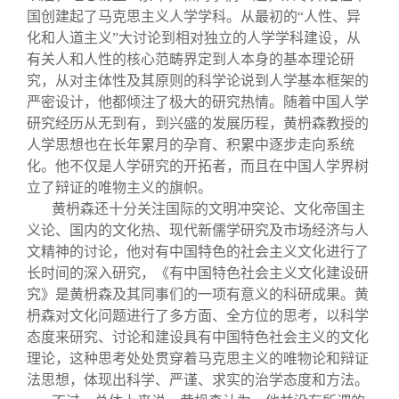
国创建起了马克思主义人学学科。从最初的“人性、异
化和人道主义”大讨论到相对独立的人学学科建设，从
有关人和人性的核心范畴界定到人本身的基本理论研
究，从对主体性及其原则的科学论说到人学基本框架的
严密设计，他都倾注了极大的研究热情。随着中国人学
研究经历从无到有，到兴盛的发展历程，黄枬森教授的
人学思想也在长年累月的孕育、积累中逐步走向系统
化。他不仅是人学研究的开拓者，而且在中国人学界树
立了辩证的唯物主义的旗帜。
黄枬森还十分关注国际的文明冲突论、文化帝国主
义论、国内的文化热、现代新儒学研究及市场经济与人
文精神的讨论，他对有中国特色的社会主义文化进行了
长时间的深入研究，《有中国特色社会主义文化建设研
究》是黄枬森及其同事们的一项有意义的科研成果。黄
枬森对文化问题进行了多方面、全方位的思考，以科学
态度来研究、讨论和建设具有中国特色社会主义的文化
理论，这种思考处处贯穿着马克思主义的唯物论和辩证
法思想，体现出科学、严谨、求实的治学态度和方法。