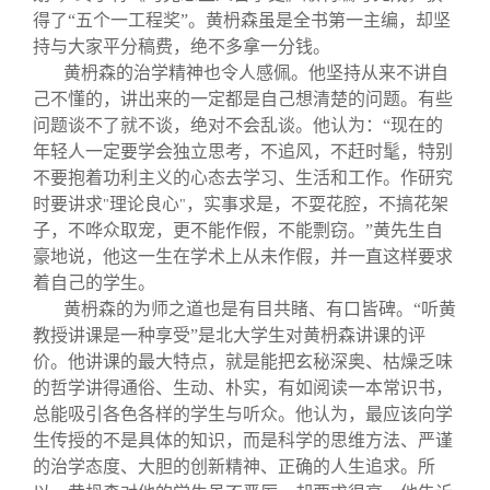
得了“五个一工程奖”。黄枬森虽是全书第一主编，却坚
持与大家平分稿费，绝不多拿一分钱。
黄枬森的治学精神也令人感佩。他坚持从来不讲自
己不懂的，讲出来的一定都是自己想清楚的问题。有些
问题谈不了就不谈，绝对不会乱谈。他认为：“现在的
年轻人一定要学会独立思考，不追风，不赶时髦，特别
不要抱着功利主义的心态去学习、生活和工作。作研究
时要讲求
理论良心
，实事求是，不耍花腔，不搞花架
"
"
子，不哗众取宠，更不能作假，不能剽窃。”黄先生自
豪地说，他这一生在学术上从未作假，并一直这样要求
着自己的学生。
黄枬森的为师之道也是有目共睹、有口皆碑。“听黄
教授讲课是一种享受”是北大学生对黄枬森讲课的评
价。他讲课的最大特点，就是能把玄秘深奥、枯燥乏味
的哲学讲得通俗、生动、朴实，有如阅读一本常识书，
总能吸引各色各样的学生与听众。他认为，最应该向学
生传授的不是具体的知识，而是科学的思维方法、严谨
的治学态度、大胆的创新精神、正确的人生追求。所