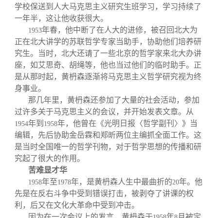
学校保送到人大马克思主义研究生班学习，学习持续了
一年半，这让他收获很大。
年春，他中断了在人大的进修，被召回北大为
1953
正在北大讲学的苏联哲学专家当助手，协助他们培养研
究生。当时，北大还请了一些北京的哲学家来北大办讲
座，如艾思奇、胡绳等，他也当过他们的临时助手。正
是从那时起，黄枬森逐渐将马克思主义哲学研究视为终
身事业。
那几年里，黄枬森还参加了大量的社会活动，参加
过许多关于马克思主义的会议，并开始发表文章。从
年到
年，他曾在《光明日报〈哲学副刊〉》当
1954
1958
编辑，先后协助金岳霖和郑昕两位主编抓全面工作。这
是当时全国唯一的哲学刊物，对于哲学思想的传播和研
究起了很大的作用。
苦难显才华
年至
年，是黄枬森人生中最曲折的
年。他
1958
1978
20
先是在反右斗争中受到错误打击，被剥夺了讲课的权
利，后又在文化大革命中受到冲击。
因为在一次会议上的发言，黄枬森于
年
月被定
1958
8