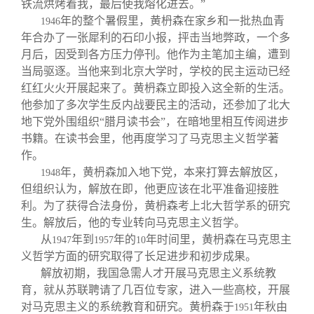
铁流烘烤着我，最后使我熔化进去。”
年的整个暑假里，黄枬森在家乡和一批热血青
1946
年合办了一张犀利的石印小报，抨击当地弊政，一个多
月后，因受到各方压力停刊。他作为主笔加主编，遭到
当局驱逐。当他来到北京大学时，学校的民主运动已经
红红火火开展起来了。黄枬森立即投入这全新的生活。
他参加了多次学生反内战要民主的活动，还参加了北大
地下党外围组织“腊月读书会”，在暗地里相互传阅进步
书籍。在读书会里，他再度学习了马克思主义哲学著
作。
年，黄枬森加入地下党，本来打算去解放区，
1948
但组织认为，解放在即，他更应该在北平准备迎接胜
利。为了获得合法身份，黄枬森考上北大哲学系的研究
生。解放后，他的专业转向马克思主义哲学。
从
年到
年的
年时间里，黄枬森在马克思主
1947
1957
10
义哲学方面的研究取得了长足进步和初步成果。
解放初期，我国急需人才开展马克思主义系统教
育，就从苏联聘请了几百位专家，进入一些高校，开展
对马克思主义的系统教育和研究。黄枬森于
年秋由
1951