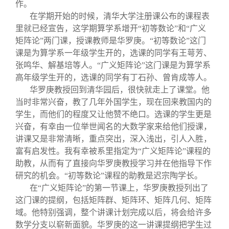
关闭
信息化服务
总会简介
作。
在学期开始的时候，清华大学注册课公布的课程表
里就已经宣告，这学期算学系增开“初等数论”和“广义
三创大赛
会长致辞
矩阵论”两门课，授课教师是华罗庚。“初等数论”这门
课是为算学系一年级学生开的，选课的同学有王萼芳、
张鸣华、解基培等人。“广义矩阵论”这门课是为算学系
实用信息
总会章程
高年级学生开的，选课的同学有丁石孙、曾肯成等人。
华罗庚教授回到清华园后，很快就走上了课堂。他
理事会名单
当时非常兴奋，教了几年外国学生，现在回来教国内的
学生，而他们的程度又让他赞不绝口。选课的学生更是
兴奋，有幸由一位举世闻名的大数学家来给他们授课，
制度法规
讲课又是非常清晰，重点突出，深入浅出，引人入胜，
富有启发性。我有幸被系里指定为“广义矩阵论”课程的
联系我们
助教，从而有了直接向华罗庚教授学习并在他指导下作
研究的机会。“初等数论”课程的助教是迟宗陶学长。
在“广义矩阵论”的第一节课上，华罗庚教授列出了
这门课的提纲，包括矩阵群、矩阵环、矩阵几何、矩阵
域。他特别强调，整个讲课计划完成以后，将会给许多
数学分支以崭新面貌。华罗庚的这一讲课提纲把学生过