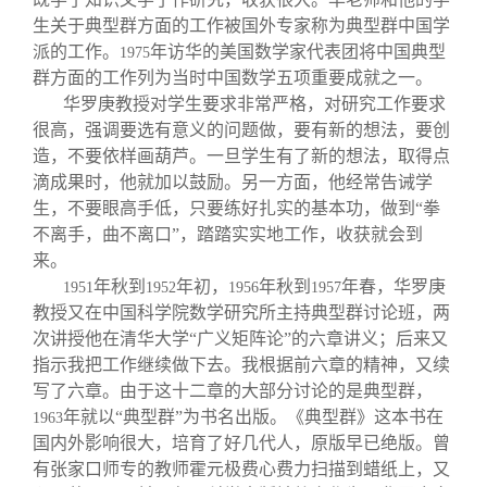
生关于典型群方面的工作被国外专家称为典型群中国学
派的工作。
年访华的美国数学家代表团将中国典型
1975
群方面的工作列为当时中国数学五项重要成就之一。
华罗庚教授对学生要求非常严格，对研究工作要求
很高，强调要选有意义的问题做，要有新的想法，要创
造，不要依样画葫芦。一旦学生有了新的想法，取得点
滴成果时，他就加以鼓励。另一方面，他经常告诫学
生，不要眼高手低，只要练好扎实的基本功，做到“拳
不离手，曲不离口”，踏踏实实地工作，收获就会到
来。
年秋到
年初，
年秋到
年春，华罗庚
1951
1952
1956
1957
教授又在中国科学院数学研究所主持典型群讨论班，两
次讲授他在清华大学“广义矩阵论”的六章讲义；后来又
指示我把工作继续做下去。我根据前六章的精神，又续
写了六章。由于这十二章的大部分讨论的是典型群，
年就以“典型群”为书名出版。《典型群》这本书在
1963
国内外影响很大，培育了好几代人，原版早已绝版。曾
有张家口师专的教师霍元极费心费力扫描到蜡纸上，又