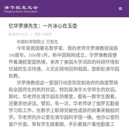
兴趣群体
捐赠方法
我要订阅
清华故事
西南联大校友会
义工计划
新媒体平台
青春风采
忆华罗庚先生：一片冰心在玉壶
2010-10-12
|
浏览
1533
次
中国科学院院士 万哲先
校友文苑
今年是我国著名数学家、我的老师华罗庚教授诞辰
周年。
年
月，新中国刚刚成立，华罗庚教授便
100
1950
3
校友讲坛
怀着满腔爱国热情，舍弃了美国大学活跃的科研环境和
优越的生活待遇，义无反顾地回到祖国，旋即赴清华园
执教。
校友视界
华罗庚教授这一爱国行动受到党和政府的高度赞扬
和全国师生的热烈欢迎，特别是清华大学师生的欢迎。
校友服务
那时，华老师在清华园走到哪里，都有一群学生跟着，
还要求他讲话。譬如，有一次，华老师讲了伽罗瓦勤奋
学习和工作，在数学上取得突破性成就的故事来勉励同
校友总会
终身学习
学。华老师的办公室在清华园科学馆一楼。他办公室的
窗户外面，常有学生跷着脚、手扒着窗户看他勤奋工