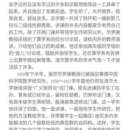
去学过的及没有学过的许多知识都用矩阵这一工具串了
起来，并且指出了发展前途。学生听了，大开眼界，极
受启发，获益良多。这学期一共讲了除环和一维射影几
何与二级线性群两章。讲课的许多内容都是华老师自己
的工作。除了开两门课并带领学生作研究以外，华罗庚
教授还组织了算学系的综合讨论班，请校内外的教师演
讲，介绍他们自己的新成果。他还参加高年级同学组织
的“婴儿”讨论班，鼓励并指导学生，还在算学系布告牌
上出算学题征解等等。清华算学系的学术气氛一下子就
活跃了许多。
年下半年，虽然华罗庚教授已被指定筹建中国
1950
科学院数学研究所，
～
学年度他仍然在清华大
1950
1951
学继续讲授“广义矩阵论”这门课。原先选课的学生丁石
孙、曾肯成已经毕业，留校任助教，仍旁听这门课，又
有高年级学生萧树铁、殷涌泉等选修这门课。这一学年
他共讲了四章。他一面讲课，一面指导学生作研究，把
他的方法教给学生，并带着学生一起确定
迪厄多内未
J.
能解决的几个级数较低的典型群的自同构。这样，学生
既学了知识又学了作研究，收获很大。华老师和他的学