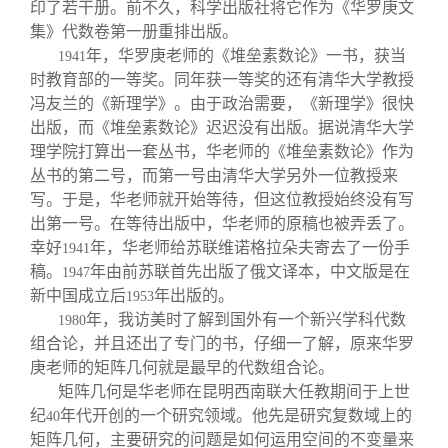
印了若干册。前不久，科学出版社将它作为《华罗庚文
集》代数卷第一册重排出版。
年，华罗庚老师的《堆垒素数论》一书，获当
1941
时教育部的一等奖。同年获一等奖的还有清华大学教授
冯友兰的《新理学》。由于政治需要，《新理学》很快
出版，而《堆垒素数论》迟迟没有出版。据说清华大学
理学院打算出一套丛书，华老师的《堆垒素数论》作为
丛书的第二号，而第一号由清华大学另外一位教授来
写。于是，华老师就开始等待，但这位教授始终没有写
出第一号。在等待出版中，华老师的原稿也被弄丢了。
幸好
年，华老师给苏联维诺格拉朵夫寄去了一份手
1941
稿。
年由前苏联首先出版了俄文译本，中文版是在
1947
新中国成立后
年出版的。
1953
年，我访美时了解到国外有一个新兴学科代数
1980
组合论，并且还出了专门的书，仔细一了解，原来华罗
庚老师的矩阵几何就是最早的代数组合论。
矩阵几何是华老师在昆明西南联大任教期间于上世
纪
年代开创的一个研究领域。他先是研究复数域上的
40
矩阵几何，主要研究的问题是如何运用空间的不变量来