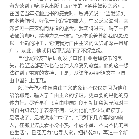
海光读到了哈耶克出版于
年的《通往奴役之路》。
1944
在回忆当年接触此书的感受时，殷海光说：“当我读到
这本著作时，好像一个寂寞的旅人，在又乏又渴时，突
然瞥见一座安稳而舒适的旅舍，我走将进去，喝了一杯
浓郁的咖啡，精神为之一振”。“这本论著曾给我的思想
以一个新的冲击，它使我对自由主义的认识加深并且加
广”。从此，他就和哈耶克结下了不解之缘。
当他读完该书后即萌发了重操旧业翻译该书的念
头，希望这部著作也使台湾大众受到教益。他的这一想
法得到了雷震的支持，于是，从该年
月起译文在《自
9
由中国》上连载。
殷海光作为中国自由主义的象征不仅仅是因为他介
绍哈耶克，输入了自由主义的学理，更重要的是他的身
体力行。尽管早在《自由中国》创刊初期殷海光就对中
国自由知识分子表示不满，认为他们“多少是瘫痪了，
是溃散了，是被洪水冲垮了”，“只剩下几许萎缩的幽
人，在那里过度着不冷不热、不痛不痒、不喜不忧的灰
色生活”，已经无力“启导大家，扭转乾坤，再造一个新