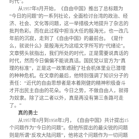
时代”。
从
年
月开始，《自由中国》推出了总标题为
1957
8
“今日的问题”的一系列社论，全面检讨台湾的政治、经
济、社会、文化等问题，这一举措极大地提升了杂志的
批判色彩。而在此过程中担当大任的殷海光，也一改几
年前的沉寂，走到了《自由中国》的最前台。《是什
么，就说什么》是殷海光为这组文字所写的“代绪论”。
文章劈头就指出，我们所处的时代，正是需要说真话的
时代，然而今日偏偏不能说真话。国民党以官方为“真
理的标准”，正是这一政策遮蔽了社会机体里业已潜埋
的种种危机。在文章的最后，他特别强调了知识分子的
责任：“近代的自由思想者是本着刚健的精神积极奋斗
才开出民主自由的花朵。今日之势，不做自由人，就得
为奴隶。除了这二者以外，真是再没有第三条路可走
了。”
真的勇士
从
年
月到
年
月，《自由中国》共计提出
1957
8
1958
2
15
个问题作为“今日的问题”。但他所提出的最尖锐的问题
则是所谓“反攻大陆问题”，他将这个问题作为一切问题