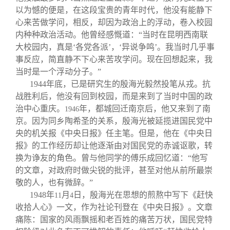
以为憾的便是，在这段宝贵的青年时代，他没有能静下
心来苦做学问，相反，却因为政治上的浮动，卷入校园
内种种政治活动。他曾经感慨道：“当时在昆明西南联
大校园内，真是‘各党各派’，‘异说争鸣’。我当时几乎事
事反应，简直静不下心来苦攻学问。现在回想起来，我
当时是一个浮动分子。”
1944
年底，已是研究生的殷海光毅然投笔从戎。抗
战胜利后，他没有回到校园，而是来到了当时中国的政
治中心重庆。
年，都城回迁南京后，他又来到了南
1946
京。因为同乡陶希圣的关系，殷海光被延揽进国民党中
央的机关报《中央日报》任主笔。但是，他在《中央日
报》的工作经历却让他逐渐由对国民党的赤诚讴歌，转
换为诤友的角色。曾与他同学的傅乐成回忆道：“他写
的文章，对政府时做尖锐的批评，甚至对他从前所最崇
敬的人，也有微辞。”
1948
年
月
日，殷海光在思想的煎熬中写下《赶快
11
4
收拾人心》一文，作为社论刊登在《中央日报》。文章
痛陈：国家的风雨飘摇和老百姓的痛苦万状，国民党特