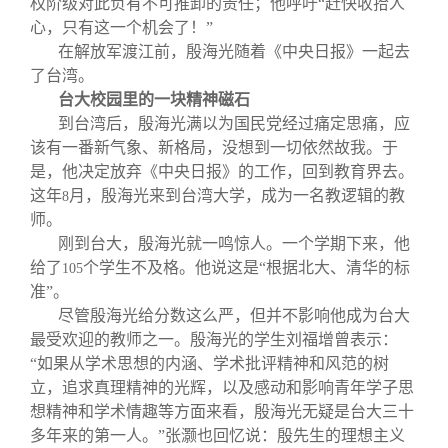
权阶级对此负有不可推卸的责任；他呼吁“赶快收拾人
心，只有这一个机会了！”
在解放军渡江前，殷海光随着《中央日报》一起去
了台湾。
台大校园里的一块精神磁石
到台湾后，殷海光满以为国民党经过痛定思痛，应
该有一番新气象、新格局，没想到一切依然故我。于
是，他决定放弃《中央日报》的工作，回到教育界去。
这年
月，殷海光来到台湾大学，成为一名教逻辑的教
8
师。
刚到台大，殷海光就一鸣惊人。一个学期下来，他
给了
个学生不及格。他说这是“根据北大、清华的标
105
准”。
尽管殷海光给分数这么严，但并不影响他成为台大
最受欢迎的教师之一。殷海光的学生刘福增曾表示：
“如果从学术思想的内涵、学术批评精神和风范的树
立，追求真理精神的光辉，以及感动和影响青年学子思
想精神和学术情趣等方面来看，殷海光无疑是台大三十
多年来的第一人。”张灏也回忆说：殷先生的理想主义