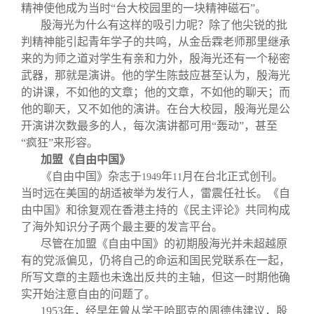
精神使他成为当时“台大校园里的一块精神磁石”。
殷海光为什么有这样的吸引力呢？除了他尖锐的批
判精神能引起青年学子的共鸣，从金岳霖老师那里继承
来的为师之道对学生有亲和力外，殷海光还有一个秘密
武器，那就是演讲。他的学生陈鼓应甚至认为，殷海光
的讲课，不如他的文章；他的文章，不如他的聊天；而
他的聊天，又不如他的演讲。在台大校园，殷海光是公
开演讲次数最多的人，每次演讲都可用“轰动”，甚至
“疯狂”来形容。
加盟《自由中国》
《自由中国》杂志于
年
月在台北正式创刊。
1949
11
当时远在美国的胡适被举为发行人，雷震任社长。《自
由中国》和徐复观在香港主持的《民主评论》共同构成
了海外知识分子两个最主要的发言平台。
尽管在加盟《自由中国》的初期殷海光并未超越原
有的党派偏见，仍将自己的命运和国民党联系在一起，
所写文章的主题也未逸出反共的主轴，但这一时期他确
实开始注意自由的问题了。
1953
年，经早年曾从学于哈耶克的周德伟建议，殷