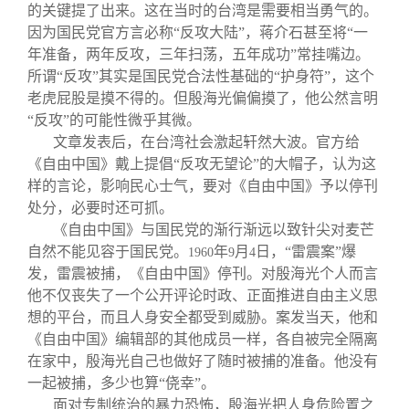
的关键提了出来。这在当时的台湾是需要相当勇气的。
因为国民党官方言必称“反攻大陆”，蒋介石甚至将“一
年准备，两年反攻，三年扫荡，五年成功”常挂嘴边。
所谓“反攻”其实是国民党合法性基础的“护身符”，这个
老虎屁股是摸不得的。但殷海光偏偏摸了，他公然言明
“反攻”的可能性微乎其微。
文章发表后，在台湾社会激起轩然大波。官方给
《自由中国》戴上提倡“反攻无望论”的大帽子，认为这
样的言论，影响民心士气，要对《自由中国》予以停刊
处分，必要时还可抓。
《自由中国》与国民党的渐行渐远以致针尖对麦芒
自然不能见容于国民党。
年
月
日，“雷震案”爆
1960
9
4
发，雷震被捕，《自由中国》停刊。对殷海光个人而言
他不仅丧失了一个公开评论时政、正面推进自由主义思
想的平台，而且人身安全都受到威胁。案发当天，他和
《自由中国》编辑部的其他成员一样，各自被完全隔离
在家中，殷海光自己也做好了随时被捕的准备。他没有
一起被捕，多少也算“侥幸”。
面对专制统治的暴力恐怖，殷海光把人身危险置之