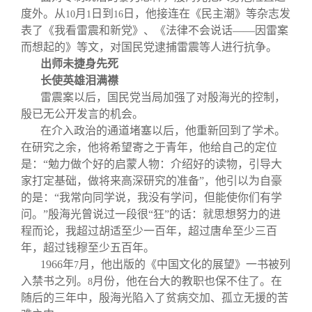
度外。从
月
日到
日，他接连在《民主潮》等杂志发
10
1
16
表了《我看雷震和新党》、《法律不会说话——因雷案
而想起的》等文，对国民党逮捕雷震等人进行抗争。
出师未捷身先死
长使英雄泪满襟
雷震案以后，国民党当局加强了对殷海光的控制，
殷已无公开发言的机会。
在介入政治的通道堵塞以后，他重新回到了学术。
在研究之余，他将希望寄之于青年，他给自己的定位
是：“勉力做个好的启蒙人物：介绍好的读物，引导大
家打定基础，做将来高深研究的准备”，他引以为自豪
的是：“我常向同学说，我没有学问，但能使你们有学
问。”殷海光曾说过一段很“狂”的话：就思想努力的进
程而论，我超过胡适至少一百年，超过唐牟至少三百
年，超过钱穆至少五百年。
1966
年
月，他出版的《中国文化的展望》一书被列
7
入禁书之列。
月份，他在台大的教职也保不住了。在
8
随后的三年中，殷海光陷入了贫病交加、孤立无援的苦