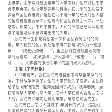
上求学。由于没能赶上当年的入学考试，他只能住下来
待来年再考。他所带旅资极为有限，在北平的生活差不
多全靠金岳霖维持。但他在北平这一年的经历对他人格
的塑造有着重要意义。他每周和金岳霖见面一次，一起
吃饭，谈学问。不知不觉中，大师的风范已经深深地感
染了这位刚从小县城走出来的少年。
殷海光一生都记得他第一次和金岳霖见面时的情
景。年少轻狂的他，谈起话来满口都是“我认为一定怎
样……”“我敢说如何……”，但金岳霖在陈述自己的看
法时总是说：“如果怎样，那么怎样”，“或者……”，“可
能……”。大学者的谦逊令年少的殷海光大为感动。
主笔《中央日报》
1937
年夏天，就在殷海光准备报考清华哲学系的时
候，中日战争爆发了，他的大学梦化为了泡影。金岳霖
给了他
元钱路费，殷海光回到了故乡。次年春天，当
50
获悉清华大学与北京大学、南开大学在昆明合组西南联
大时，殷海光决定前往昆明求学，继续追随金先生。
殷海光在西南联大度过了
年漫长的岁月，这期间，
7
他接触最多的人当然还是金岳霖。不过，殷海光终生引