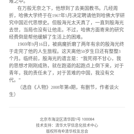
难之中。
在万般无奈之下，他想到了去美国教书。几经周
折，哈佛大学终于在
年
月决定聘请他到哈佛大学研
1967
5
究中国近代思想史。但殷海光太天真了，一直到殷海光
去世，当局也没有让他走。不过，哈佛方面寄来的研究
经费倒是帮他缓解了生活上的困难。
1969
年
月
日，被病魔折磨了两年有余的殷海光终
9
16
于走完了他的人生旅程。这天离他
岁生日还有整整
50
3
个月。临终前，殷海光的遗言是：“我死得不甘心，我
的思想才刚刚成熟，就在跑道的起跑点上倒下来，对于
青年，我的责任未了，对于苦难的中国，我没有交
代。”
（选自《人物》
年第
期，有删节，作者谈火
2008
4
生）
北京市海淀区清华园1号 100084
技术支持：清华大学信息化技术中心
版权所有©清华校友总会