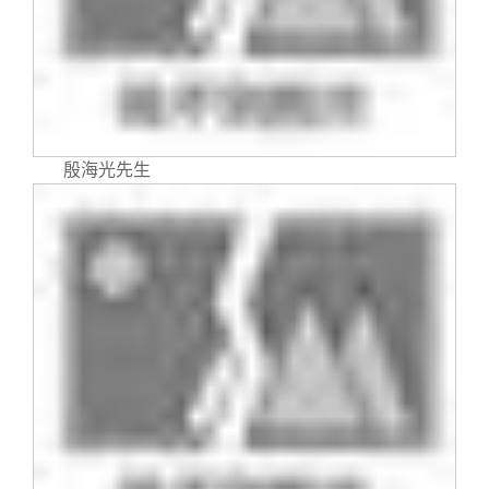
关闭
信息化服务
总会简介
三创大赛
会长致辞
实用信息
总会章程
殷海光先生
理事会名单
制度法规
联系我们