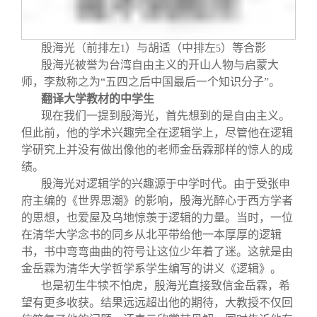
殷海光（前排左
）与胡适（中排左
）等合影
1
5
殷海光被誉为台湾自由主义的开山人物与启蒙大
师，李敖称之为“五四之后中国最后一个知识分子”。
翻译大学教材的中学生
现在我们一提到殷海光，首先想到的是自由主义。
但此前，他的学术兴趣完全在逻辑学上，尽管他在逻辑
学研究上并没有做出像他的老师金岳霖那样的惊人的成
绩。
殷海光对逻辑学的兴趣源于中学时代。由于受张申
府主编的《世界思潮》的影响，殷海光醉心于西方学者
的思想，也爱屋及乌地惊羡于逻辑的力量。当时，一位
在清华大学念书的同乡从北平带给他一本厚厚的逻辑
书，书中弯弯曲曲的符号让这位少年着了迷。这就是由
金岳霖为清华大学哲学系学生编写的讲义《逻辑》。
也是初生牛犊不怕虎，殷海光直接致信金岳霖，希
望有更多收获。结果远远超出他的期待，大教授不仅回