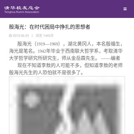
兴趣群体
捐赠方法
我要订阅
清华故事
西南联大校友会
义工计划
新媒体平台
青春风采
殷海光：在时代困局中挣扎的思想者
2010-06-29
|
浏览
1445
次
殷海光（
—
），湖北黄冈人，本名殷福生，
校友文苑
1919
1969
海光是笔名。
年毕业于西南联大哲学系，考取清华
1942
大学哲学研究所研究生，师从金岳霖先生。
——编者
校友讲坛
现在不知道李敖的人可能不多，但知道李敖的老师
殷海光先生的人恐怕就不是很多了。
校友视界
校友服务
校友总会
终身学习