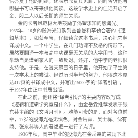
信答复了他的问题，还表示欣赏其见解，同时告诉他有
哪些书可以寄来供他阅读。这段学术史上的佳话开启了
金、殷二人以后长期的师生关系。
金的长者风范极大地鼓励了渴望求知的殷海光。
年，
岁的殷海光订购到查普曼和罕勒合著的《逻
1935
16
辑基本》，如获至宝，仔细读完这本书后，决心把它翻
译成中文。一个中学生，在几门功课不及格的情形下，
居然要翻译一本与高中功课毫无关系的大学用书，这种
举动自是遭到家人的一致反对。还好，他中学的老师很
支持他。于是，在漫天飘雪的日子里，他开始了平生第
一次学术上的尝试。经过历时半年的努力，他将这本厚
达
页的书译成中文，并写出
字的“译者引语”，
417
15000
于
年由正中书局出版。
1937
在此之前，他还将“译者引语”的主要内容改写成
《逻辑和逻辑学究竟是什么》，由金岳霖推荐发表于张
东荪主编的《文哲月刊》。难能可贵的是，面对各位前
辈，
岁的殷海光毫无惧色，对金岳霖、吴士栋、沈有
17
鼎、张东荪等人的著述逐一进行了点评。
1936
年秋，高中毕业的殷海光在金岳霖的鼓励下北