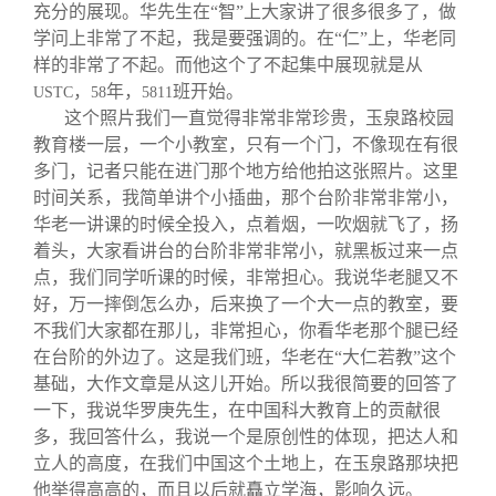
充分的展现。华先生在“智”上大家讲了很多很多了，做
学问上非常了不起，我是要强调的。在“仁”上，华老同
样的非常了不起。而他这个了不起集中展现就是从
，
年，
班开始。
USTC
58
5811
这个照片我们一直觉得非常非常珍贵，玉泉路校园
教育楼一层，一个小教室，只有一个门，不像现在有很
多门，记者只能在进门那个地方给他拍这张照片。这里
时间关系，我简单讲个小插曲，那个台阶非常非常小，
华老一讲课的时候全投入，点着烟，一吹烟就飞了，扬
着头，大家看讲台的台阶非常非常小，就黑板过来一点
点，我们同学听课的时候，非常担心。我说华老腿又不
好，万一摔倒怎么办，后来换了一个大一点的教室，要
不我们大家都在那儿，非常担心，你看华老那个腿已经
在台阶的外边了。这是我们班，华老在“大仁若教”这个
基础，大作文章是从这儿开始。所以我很简要的回答了
一下，我说华罗庚先生，在中国科大教育上的贡献很
多，我回答什么，我说一个是原创性的体现，把达人和
立人的高度，在我们中国这个土地上，在玉泉路那块把
他举得高高的，而且以后就矗立学海，影响久远。