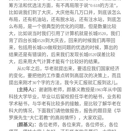
筹方法和优选法方面，有不再局限于说“
的方法”，
0.618
比如说我们到了大庆，大庆他有几万口井，到底该怎么
布局，还有机油站，还有脱水站，还有注水站，到底怎
么布局，是一个很典型的优化的问题，但是数量比较
大，比如说当时我们引用了计算机就是长城
，我们
0520
背了四台长城
到大庆去，回来的时候我们再带回
0520
来，包括用长城
做规划问题的优选的时候，算出的
620
结果还是有错误的，后来我们发现长城
误差比较
0520
大，后来用大气计算才能有个比较好的结果。
从
年之后，华老就提出来，要适应我们国家经济
82
的变化，要把他的工作重点转到高层次的决策上，而且
提出来刚才
个字的方法，我今天汇报就汇报到这儿。
36
[
主持人
：
谢谢陈老师，颜基义教授是
年从中国
]
1963
科技大学毕业，毕业以后留校担任华老的秘书，业务和
学术秘书，与华老有比较多的接触，是比较了解华老在
科大的情况，下面我们请他做报告，报告的题目是《华
罗庚先生“大仁若教”的高尚情怀》，大家欢迎。
[
颜基义
：
各位老师，各位来宾，各位师长，各位
]