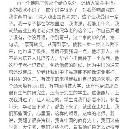
再一个他除了传那个给鱼以外，还给大家金手指。
多的我就不讲了，这个讲得很多了，对我影响最深的，
我讲两句话，“深入浅出是真功夫”，这个让我受用一辈
子。我一辈子都在学校里边，我讲课，我能用什么，我
就兢兢业业的老老实实按照华老的这个话，你自己弄通
了没有，你没弄通，你别写书，这个事简单的说。第二
句话，“厚薄转变，从薄到厚”。使我一步一步这么做下
来，他也说了很多。最后还要强调一点，他培养人，并
不是为培养人儿培养人，华老心里面装了一个东西，他
这些年老挂记着的。包括他病的时候，因为中国的通天
塔还没建成，华老让我们中华民族能不能像诺亚那样，
用共同的语言，有效率的来搭建我们自己的通天塔。这
个通天塔有
班，有中国科技大学，还有他身边那些
5811
很有生气的研究生，还有研究生的学生。这张照片，上
次我讲过了，让人流泪的。学生说我们都看不到，郭老
带头，华老坐下来了，都坐下来了，就坐在土地上，我
们那些同学，心里面，这样的领导，这样的老师。我
说，我翻了很多资料，我说中国的教育史上，我们这些
学者，大学者，我们这些老师，看看他们是怎么对待我