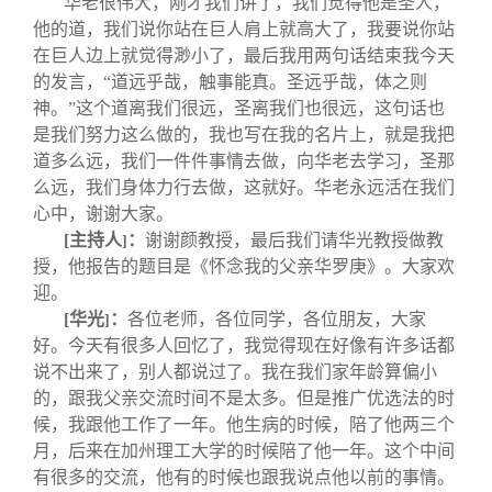
华老很伟大，刚才我们讲了，我们觉得他是圣人，
他的道，我们说你站在巨人肩上就高大了，我要说你站
在巨人边上就觉得渺小了，最后我用两句话结束我今天
的发言，“道远乎哉，触事能真。圣远乎哉，体之则
神。”这个道离我们很远，圣离我们也很远，这句话也
是我们努力这么做的，我也写在我的名片上，就是我把
道多么远，我们一件件事情去做，向华老去学习，圣那
么远，我们身体力行去做，这就好。华老永远活在我们
心中，谢谢大家。
[
主持人
：
谢谢颜教授，最后我们请华光教授做教
]
授，他报告的题目是《怀念我的父亲华罗庚》。大家欢
迎。
[
华光
：
各位老师，各位同学，各位朋友，大家
]
好。今天有很多人回忆了，我觉得现在好像有许多话都
说不出来了，别人都说过了。我在我们家年龄算偏小
的，跟我父亲交流时间不是太多。但是推广优选法的时
候，我跟他工作了一年。他生病的时候，陪了他两三个
月，后来在加州理工大学的时候陪了他一年。这个中间
有很多的交流，他有的时候也跟我说点他以前的事情。