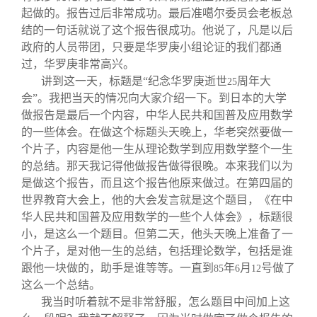
起做的。报告过后非常成功。最后准噶尔委员会老板总
结的一句话就说了这个报告很成功。他说了，凡是以后
政府的人员带团，只要是华罗庚小组论证的我们都通
过，华罗庚非常高兴。
讲到这一天，标题是“纪念华罗庚逝世
周年大
25
会”。我把当天的情况向大家介绍一下。到日本的大学
做报告是最后一个内容，中华人民共和国普及应用数学
的一些体会。在做这个标题头天晚上，华老突然要做一
个片子，内容是他一生从理论数学到应用数学整个一生
的总结。那天我记得他做报告做得很晚。本来我们以为
是做这个报告，而且这个报告他原来做过。在第四届的
世界教育大会上，他的大会发言就是这个题目，《在中
华人民共和国普及应用数学的一些个人体会》，标题很
小，是这么一个题目。但第二天，他头天晚上准备了一
个片子，是对他一生的总结，包括理论数学，包括是谁
跟他一块做的，助手是谁等等。一直到
年
月
号做了
85
6
12
这么一个总结。
我当时听着就不是非常舒服，怎么题目中间加上这