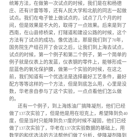
统筹方法，在做第一次试点的时候，我们是在和杨德
庄、还有计雷等等，还有人民大学和北航的同志一起做
试点。我们在电子管上做试点的，试点了几个月的时
间，但是效果是不大的，取得了一点效果。后来是到了
西南，在山县修桥梁，打隧道和建设公路的时候，这个
方法有了试点的成功。像优选法，那是我们到了
年，
70
国务院生产组召开了会议之后，让我们到上海去试点，
试点的时候，第一个例子和第二个例子，第一个简单的
例子就是仪表上的发蓝，仪表钢的零件上，能够形成一
层蓝色的氧化保护膜，做第一个实验的时候，在这之
前，我们知道有一个优选法是选择最好工艺条件，最好
配方等等这样的一个方法，但是到底怎么用，心里是没
数，华老亲自参与了这个实验，一点点看他们怎么做
的。
还有一个例子，到上海炼油厂搞降凝剂，他们已经
做了
次实验了，但是他是用在坦克上，希望降到负
137
40
度，但是当时只能降到负
度的时候不凝固，他们已经
37
做了
次实验了，华老在
次实验数据的基础上，用
137
137
数学的和优选法的方法帮他们做了分析，使降凝剂降到