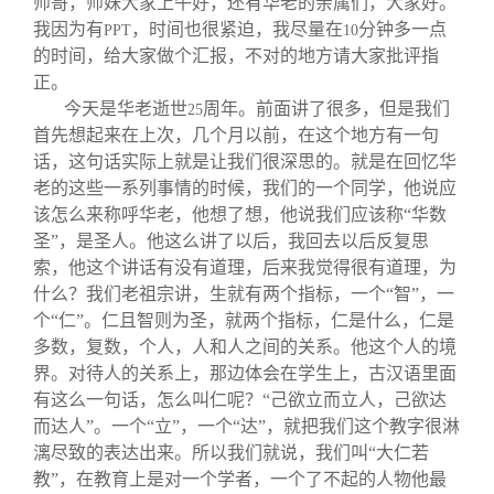
师哥，师妹大家上午好，还有华老的亲属们，大家好。
我因为有
，时间也很紧迫，我尽量在
分钟多一点
PPT
10
的时间，给大家做个汇报，不对的地方请大家批评指
正。
今天是华老逝世
周年。前面讲了很多，但是我们
25
首先想起来在上次，几个月以前，在这个地方有一句
话，这句话实际上就是让我们很深思的。就是在回忆华
老的这些一系列事情的时候，我们的一个同学，他说应
该怎么来称呼华老，他想了想，他说我们应该称“华数
圣”，是圣人。他这么讲了以后，我回去以后反复思
索，他这个讲话有没有道理，后来我觉得很有道理，为
什么？我们老祖宗讲，生就有两个指标，一个“智”，一
个“仁”。仁且智则为圣，就两个指标，仁是什么，仁是
多数，复数，个人，人和人之间的关系。他这个人的境
界。对待人的关系上，那边体会在学生上，古汉语里面
有这么一句话，怎么叫仁呢？“己欲立而立人，己欲达
而达人”。一个“立”，一个“达”，就把我们这个教字很淋
漓尽致的表达出来。所以我们就说，我们叫“大仁若
教”，在教育上是对一个学者，一个了不起的人物他最