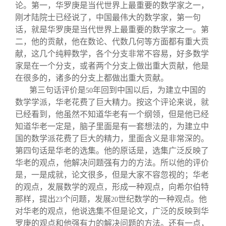
论。第一，华罗庚是当代世界上最重要的数学家之一，
刚才陆院士已经说了，中国最伟大的数学家，第一句
话，就是华罗庚是当代世界上最重要的数学家之一。第
二，他的贡献，他在数论、代数几何等方面都有重大贡
献，这几个纯粹数学，各个分支非常不容易，好多数学
家是在一个分支，或者两个分支上做出重大贡献，他是
在很多的，诸多的分支上都做出重大贡献。
第三句话评价是
年回到中国以后，为建立中国的
50
数学学派，华老花费了巨大精力。按这个评论来说，就
已经看到，他虽然不知道华老有一个纲领，但是他已经
知道华老一定是，脑子里面是有一套想法的，为建立中
国的数学派花费了巨大的精力，里面含义是非常深的。
第四句话是华老的选集。他的原话是，选集广泛反映了
华老的观点，他解决问题强有力的方法。所以他的评价
是，一是成就，论文很多，但是大家不容忽视的；华老
的观点，发展数学的观点，形成一种观点，向希尔伯特
那样，提出
个问题，发展
世纪数学的一种观点。他
23
20
对华老的观点，他说选集不但是论文，广泛的反映到华
罗庚的观点和他强有力的解决问题的方法。还有一点，