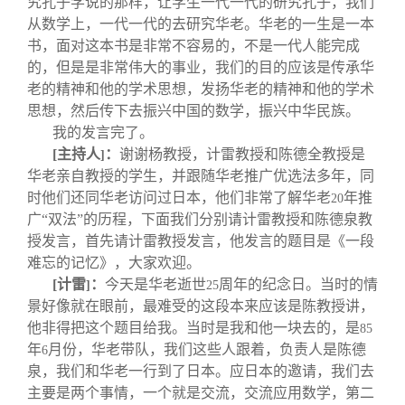
究孔子学说的那样，让学生一代一代的研究孔子，我们
从数学上，一代一代的去研究华老。华老的一生是一本
书，面对这本书是非常不容易的，不是一代人能完成
的，但是是非常伟大的事业，我们的目的应该是传承华
老的精神和他的学术思想，发扬华老的精神和他的学术
思想，然后传下去振兴中国的数学，振兴中华民族。
我的发言完了。
[
主持人
：
谢谢杨教授，计雷教授和陈德全教授是
]
华老亲自教授的学生，并跟随华老推广优选法多年，同
时他们还同华老访问过日本，他们非常了解华老
年推
20
广“双法”的历程，下面我们分别请计雷教授和陈德泉教
授发言，首先请计雷教授发言，他发言的题目是《一段
难忘的记忆》，大家欢迎。
[
计雷
：
今天是华老逝世
周年的纪念日。当时的情
]
25
景好像就在眼前，最难受的这段本来应该是陈教授讲，
他非得把这个题目给我。当时是我和他一块去的，是
85
年
月份，华老带队，我们这些人跟着，负责人是陈德
6
泉，我们和华老一行到了日本。应日本的邀请，我们去
主要是两个事情，一个就是交流，交流应用数学，第二