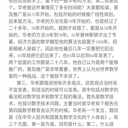
他在应用数学上，留下的一是华老的方法，第二就是这
个。华老做这件事情花了多长时间呢？大家都知道，普
及推广是从
年开始，包括开始的时候推广线性规划，
72
后来是方法。华老的方法也是
年开始的，也是经过了
78
二十多年，
年开始的，我刚才说错了，都是从
年开
58
58
始的，华老的方法
年到
年。
年普林斯顿才出了专
58
78
81
著，经济方面的数学模型他的算法也是属于
年，但
1958
是稿被人家偷了。因此他在最后几年一定要把它赶出
来，
年就把它赶出来了，在
年以后到
年发表了。
83
83
84
两个层面的工作都是二十几年，他自己认为是两个能够
推广的，普及推广是非常重要，世界上认为对世界数学
家的一种挑战，这个我就不多说了。
第三，华老跟我说他有许多观点，这些观点当时说
不宜发表，到适当的时候可以发表。其中包括对数学的
看法和对数学技术和数学工程的看法。首先是数学技
术，在探讨数学技术问题，主要当时是华老有个报告在
第四届数学教育会议开的时候。华老有一个发言，题目
是《在中华人民共和国普及数学文化的个人体会》。有
三个方面，第一是为谁，目的是什么；第二，什么技