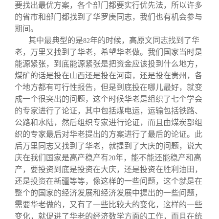
要找出最优方案，各个部门都要实行优先法，所以许多
的省市和部门都找到了华罗庚同志，我们也有机会参与
期间。
其中最典型的是
年的时候，高原文同志找到了华
82
老，万里又找到了华老，希望华老做。我们国家当时是
能源紧张，到底能源紧张是把资金应该投到什么地方，
煤矿的话是投在山西还是投在河南，还是投在贵州，各
个地方都有可行性报告，但是到底投在哪儿最好，就变
成一个很突出的问题，这个时候华老是组织了七个学会
的专家进行了论证，其中包括煤电运，运输包括铁路、
公路和水陆，然后组织专家进行论证，而且由煤炭部组
织的专家最后对华老提出的方案进行了最后的论证。此
后万里同志又找到了华老，就提到了大庆的问题，说大
庆在我们国家是高产稳产有
年，能不能还能稳产和高
20
产，要投资到底是投资在大庆，还是投资在胜利油田，
还是投资在新疆等等，像这样的一些问题，这个就是在
整个的国家的经济发展和经济发展中提出的一些问题，
需要华老做的，又有了一些比较大的变化，这样的一些
变化，就促进了华老的经济数学方面的工作，而且在统