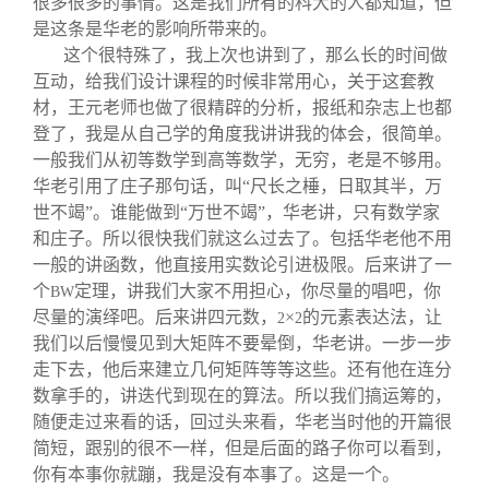
很多很多的事情。这是我们所有的科大的人都知道，但
是这条是华老的影响所带来的。
这个很特殊了，我上次也讲到了，那么长的时间做
互动，给我们设计课程的时候非常用心，关于这套教
材，王元老师也做了很精辟的分析，报纸和杂志上也都
登了，我是从自己学的角度我讲讲我的体会，很简单。
一般我们从初等数学到高等数学，无穷，老是不够用。
华老引用了庄子那句话，叫“尺长之棰，日取其半，万
世不竭”。谁能做到“万世不竭”，华老讲，只有数学家
和庄子。所以很快我们就这么过去了。包括华老他不用
一般的讲函数，他直接用实数论引进极限。后来讲了一
个
定理，讲我们大家不用担心，你尽量的唱吧，你
BW
尽量的演绎吧。后来讲四元数，
×
的元素表达法，让
2
2
我们以后慢慢见到大矩阵不要晕倒，华老讲。一步一步
走下去，他后来建立几何矩阵等等这些。还有他在连分
数拿手的，讲迭代到现在的算法。所以我们搞运筹的，
随便走过来看的话，回过头来看，华老当时他的开篇很
简短，跟别的很不一样，但是后面的路子你可以看到，
你有本事你就蹦，我是没有本事了。这是一个。