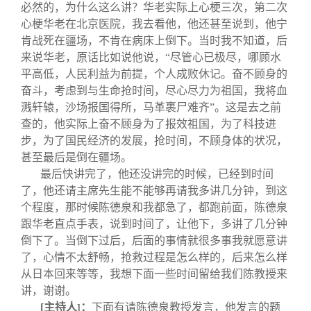
必然的，为什么这么讲？华老实际上心梗三次，第二次
心梗华老在北京医院，我去看他，他还甚至说到，他宁
肯战死在疆场，不肯在病床上倒下。当时我不知道，后
来说华老，原话比如说他说，“尽管心已极尽，哪顾水
平高低，人民利益为前提，个人成败休记。奋不顾身的
奋斗，考虑到与生命抢时间，尽心尽力为祖国，我将血
溅轩辕，沙场报国得所，马革裹尸难齐”。这是去之前
查的，他实际上奋不顾身为了报效祖国，为了科技进
步，为了国民经济的发展，抢时间，不顾身体的状况，
甚至最后是倒在疆场。
最后快讲完了，他还没讲完的时候，已经到时间
了，他还请主席先生能不能够再请我多讲几分钟，到这
个程度，那时候陈德泉和我都急了，都跑前面，陈德泉
跟华老直点手表，说到时间了，让他下，多讲了几分钟
倒下了。当倒下过后，后面的事情就很多事我就愿意讲
了，心情不太舒畅，抢救过程是怎么样的，后来怎么样
从日本回来等等，我想下面一些时间留给我们陈教授来
讲，谢谢。
[
主持人
：
下面有请陈德泉教授发言，他发言的题
]