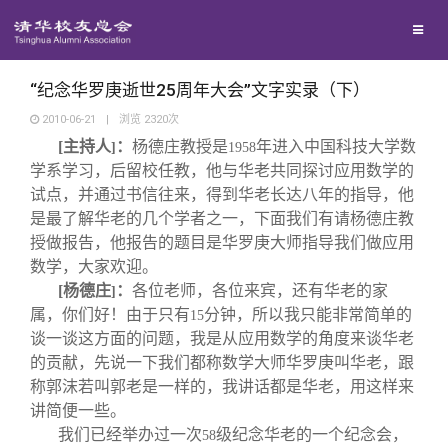
兴趣群体
捐赠方法
我要订阅
清华故事
西南联大校友会
义工计划
新媒体平台
青春风采
“纪念华罗庚逝世25周年大会”文字实录（下）
2010-06-21
|
浏览
2320
次
[
主持人
：
杨德庄教授是
年进入中国科技大学数
校友文苑
]
1958
学系学习，后留校任教，他与华老共同探讨应用数学的
试点，并通过书信往来，得到华老长达八年的指导，他
校友讲坛
是最了解华老的几个学者之一，下面我们有请杨德庄教
授做报告，他报告的题目是华罗庚大师指导我们做应用
数学，大家欢迎。
校友视界
[
杨德庄
：
各位老师，各位来宾，还有华老的家
]
属，你们好！由于只有
分钟，所以我只能非常简单的
15
校友服务
谈一谈这方面的问题，我是从应用数学的角度来谈华老
的贡献，先说一下我们都称数学大师华罗庚叫华老，跟
称郭沫若叫郭老是一样的，我讲话都是华老，用这样来
校友总会
终身学习
讲简便一些。
我们已经举办过一次
级纪念华老的一个纪念会，
58