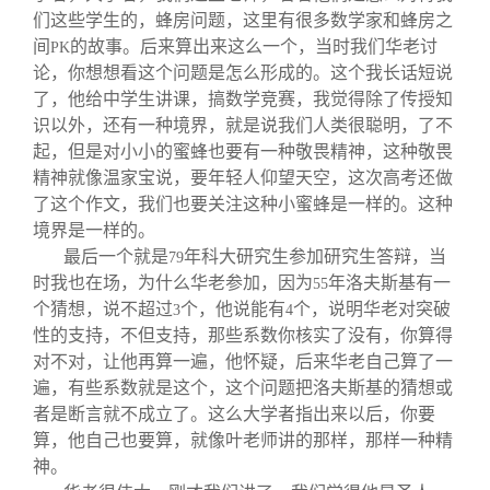
们这些学生的，蜂房问题，这里有很多数学家和蜂房之
间
的故事。后来算出来这么一个，当时我们华老讨
PK
论，你想想看这个问题是怎么形成的。这个我长话短说
了，他给中学生讲课，搞数学竞赛，我觉得除了传授知
识以外，还有一种境界，就是说我们人类很聪明，了不
起，但是对小小的蜜蜂也要有一种敬畏精神，这种敬畏
精神就像温家宝说，要年轻人仰望天空，这次高考还做
了这个作文，我们也要关注这种小蜜蜂是一样的。这种
境界是一样的。
最后一个就是
年科大研究生参加研究生答辩，当
79
时我也在场，为什么华老参加，因为
年洛夫斯基有一
55
个猜想，说不超过
个，他说能有
个，说明华老对突破
3
4
性的支持，不但支持，那些系数你核实了没有，你算得
对不对，让他再算一遍，他怀疑，后来华老自己算了一
遍，有些系数就是这个，这个问题把洛夫斯基的猜想或
者是断言就不成立了。这么大学者指出来以后，你要
算，他自己也要算，就像叶老师讲的那样，那样一种精
神。