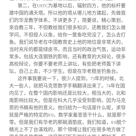
第二，在
为基地以后，辐射四方，他的标杆要
USTC
建中国的通天塔。所以他的塔从哪儿地方建起，先做我
们的华龙教学体系，不讲更多了，简要说，精心策划，
亲自教三年，不但教给我们很多知识，还教我们怎么做
学问，不但授人以鱼，给你一筐鱼吃完没了，怎么去打
鱼。我们说华老在中国教育史上他的地位是非常大的，
当时充斥的都是绿皮书，而且当时的政治气氛，运动非
常多。包括大连钢铁的影响，还有教育的大辩论，很多
高校辩论，你要不要老师上讲坛，有些把老师轰下讲
坛，自己上去，不少学生。但是在华老稳坐钓鱼台。
这件事我要说一下，很少人提到，
年的时候，北
73
大一些人，就把马克思数学手稿翻译出来了。
年在国
74
内见了，在整个国内影响还是比较大，相当大的，北和
南影响比较大。但是在科大几乎没受到影响，因为马克
思的书稿有他的意义。他归结为一句话是什么呢，求导
就是严格的特定的
，数学家羞答答干什么，就是那个
0:0
零。但是我们有华老的那碗酒垫底，我们知道，
脱个
0:0
精光上不了台演戏的，那个领域让我们在很多地方做了