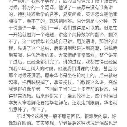
么一段呢？我就不解释了，因为当时做完了做个报告的
时候，我方的一个翻译，他说了一些原来没有准备讲
的，特别纯粹数学的名字，复变函数，英语怎么翻他哪
翻得了，翻不了的，就遇到困难。原计划是
分钟，等
45
于说翻译一半，他讲一半，我们觉得是可以的。但是在
一开始就碰到一个难题，讲这个纯粹数学的翻译，翻译
不了，这个时候华老变成自己讲，用英语讲。那讲的过
程，先讲了这个总结，后来讲到那是达到高潮，讲统筹
泡茶喝，讲优选折纸条。大家情绪非常高涨，整个讲完
了过后，已经全部讲完了。讲的过程，我都觉得已经回
到我
年上科大的时候，他跟我们讲课的状态，甚至比
60
那个时候还潇洒。原来华老是坐在轮椅上的，后来就站
起来，把西装脱掉了，拿着拐杖，当教鞭这么讲。突然
我觉得好像华老一下回到了当时二十多年前的状态，讲
得非常流畅。后来他讲完了，坐到轮椅上，这个时候日
本友人拿着鲜花要给华老鲜花，还没走到跟前，华老就
出意外了，倒下了。
所以回忆这段我一般不愿意回忆，很难受的事，好
像就在眼前。其实我想，华老最后这种状况是偶然也是