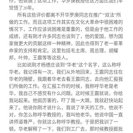
作，他说搞了这项工作，华罗庚教授在这方面比我们早
觉悟了
年。
20
所有这些评价都离不开华罗庚同志在推广“双法”所
做的工作。而且这项工作其实在文化大革命中很困难的
情况下，工作应该说困难是重重的，但是由于他工作的
成绩，还有刚才许多同志也谈到了，他的爱国，想为国
家做更大的贡献这样一种精神，因此也得到了老一辈革
命家的支持和肯定。这里包括毛主席、周总理，胡耀
邦，叶帅，王震等等这些人。
比如说刚才杨德庄谈到“华老”这个名字，这么称呼
华老。我记得有一次，我们从外地回来，王震同志住在
华老的隔壁，我跟着华老去看王震同志，去向他汇报我
们所做的工作。在汇报工作的时候，我称呼华老是老
华，我自己不感觉有什么问题。这时候王震就说，你给
我站起来。他挺厉害的，吓了我一大跳，我就赶快站起
来了。他说你刚才说什么，我说了半天的工作，他说不
对，你怎么称呼华教授的，我叫他老华。他说中国一直
讲师道尊严，你就这么称呼华教授。于是把我训了一
顿。华老解释了一下，我们到工厂去，那时候教授捱批