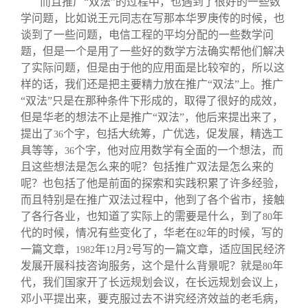
而且推广“双法”的过程中，也遇到了很好的一些数
学问题，比如说王元同志在写那本华罗庚传的时候，也
谈到了一些问题，电信工程的平均分配的一些数学问
题，但是一个是用了一些好的数学方法确实帮他们解决
了实际问题，但是由于他的应用面是比较窄的，所以这
样的话，我们还是把主要精力放在推广“双法”上。推广
“双法”只是在那种条件下形成的，取得了很好的成效，
但是华老的想法不止是推广“双法”，他后来提出来了，
提出了
个字，包括大统筹，广优选，促发展，精选工
36
具等等，
个字，他对应用数学有全面的一个想法，而
36
且这些想法是怎么来的呢？包括推广双法是怎么来的
呢？也包括了他是前面的探索和实践积累了许多经验，
而且特别是在推广双法过程中，他到了各个省市，接触
了各行各业，也知道了实际上的需要是什么，到了
年
80
代的时候，情况有些变化了，华老在
年的时候，写的
82
一篇文章，
年
月
号写的一篇文章，适应国民经济
1982
12
2
发展开展科技咨询服务，这个是什么背景呢？就是
年
80
代，我们国家开了长远规划会议，在长远规划会议上，
邓小平提出来，要克服过去不讲究经济效益的老毛病，