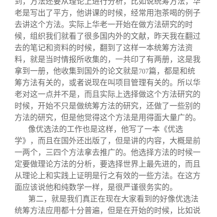
到，方法还要从理论上进行分析，比如说统筹方法，华
老是写出了平方，他讲课的时候，经常用泡茶喝的例子
去讲这个方法。实际上华老一开始在做方法研究的时
候，组织我们就看了很多国内外的文献，昨天我在翻过
去的笔记和资料的时候，翻到了这样一本统筹方法资
料，就是当时情报所收集的，一共印了有两册，这是我
拿到一册，他收集到国外的论文就是
篇，都是和统
707
筹方法有关的，或者说现在叫项目管理有关的。所以华
老对这一点并不是，而且实际上选择做这个方法研究的
时候，开始不只是做统筹方法的研究，还做了一些别的
方法的研究，但是他觉得这个方法是用得面大量广的。
像优选法的工作也是这样，他写了一本《优选
学》，而且在国外还出版了，但是讲的内容，大概是前
一两个，三四个方法拿去推广的。他选择方法的时候一
定要做理论方法的分析，要选择世界上最先进的，而且
从理论上和实践上证明是行之有效的一些方法。在这方
面应该说他和纯数学一样，是很严谨很务实的。
第二，就是我们真正在现在大家看到的好像优选法
统筹方法应用都十分普遍，但是在开始的时候，比如说