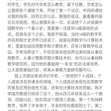
的学生，学生时代华老怎么教育，留下任教，华老怎么
让我把各个课接下来，开始了第一个试点，中间的通信
对我的指导，回到北京以后，跟我的谈话，最重要的是
在北京医院，他让我隔天去一次，长谈他个人对发展中
国数学的一个奋斗史，里面第一次提到
级是他的试
58
点。但是在这个之前，我就不知道。当时
级的数学系
58
的名称刚才史济怀已经说了，就是应用数学与计算技术
系，里面包括应用数学和计算技术，还有计算数学在这
边。华老培养这个，不仅仅是说他培养出来的是从事应
用数学，从事计算数学跟计算技术的，也可以从事纯粹
数学研究的，因为他的基础用“一条龙”的办法来培养，
让大家把基础打好，将来从事哪方面研究都可以。
我上次提出来说评价华老，一是他的个人成就，个
人成就涉及到诸多的领域，个人成就还表现在应用数学
的普及应用创造性方面，还有在计算技术的贡献。刚才
李国杰教授已经说了这个，他从四几年就有这么一个纲
领，回国以后，他实现这个纲领三部曲，第一个先纯粹
数学，培养了许多将才，许多的现在都是院士了。第二