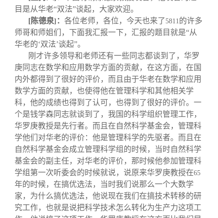
目是从华老“双法”谈起，大家欢迎。
[
陈德泉
：
各位老师，各位，今天也来了
的许多
]
5811
师哥和师姐们，下面我汇报一下，汇报的题目就是“从
华老的‘双法’谈起”。
刚才许多领导和老师还有一些同志都谈到了，华罗
庚同志在数学和应用数学方面的贡献，在这方面，在国
内外都得到了很好的评价，而且由于华老在数学和应用
数学方面的贡献，也使得他在管理科学和其他相关学
科，他的成绩也得到了认可，也得到了很好的评价。一
个是钱学森同志就谈到了，我国的科学组织管理工作，
华罗庚教授是先行者。而且在自然科学基金会，管理科
学他们对华老的评价：他是管理科学的先驱者。而且在
自然科学基金会成立管理科学组的时候，当时自然科学
基金会的副主任，对华老的评价，那时候他参加管理科
学组第一次听委会的时候就说，说原来华罗庚教授在
65
年的时候，在搞优选法，当时我们说那么一个大数学
家，为什么搞优选法，他说现在我们在搞技术转移的研
究工作，也就是说把科学技术怎么转化为生产力这项工