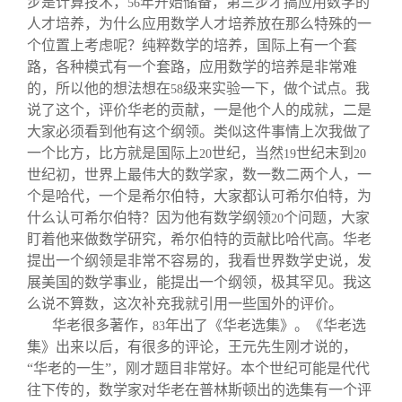
步是计算技术，
年开始储备，第三步才搞应用数学的
56
人才培养，为什么应用数学人才培养放在那么特殊的一
个位置上考虑呢？纯粹数学的培养，国际上有一个套
路，各种模式有一个套路，应用数学的培养是非常难
的，所以他的想法想在
级来实验一下，做个试点。我
58
说了这个，评价华老的贡献，一是他个人的成就，二是
大家必须看到他有这个纲领。类似这件事情上次我做了
一个比方，比方就是国际上
世纪，当然
世纪末到
20
19
20
世纪初，世界上最伟大的数学家，数一数二两个人，一
个是哈代，一个是希尔伯特，大家都认可希尔伯特，为
什么认可希尔伯特？因为他有数学纲领
个问题，大家
20
盯着他来做数学研究，希尔伯特的贡献比哈代高。华老
提出一个纲领是非常不容易的，我看世界数学史说，发
展美国的数学事业，能提出一个纲领，极其罕见。我这
么说不算数，这次补充我就引用一些国外的评价。
华老很多著作，
年出了《华老选集》。《华老选
83
集》出来以后，有很多的评论，王元先生刚才说的，
“华老的一生”，刚才题目非常好。本个世纪可能是代代
往下传的，数学家对华老在普林斯顿出的选集有一个评