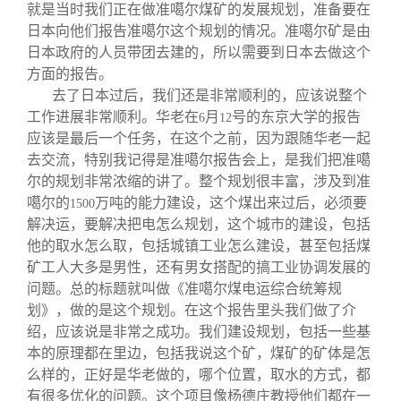
就是当时我们正在做准噶尔煤矿的发展规划，准备要在
日本向他们报告准噶尔这个规划的情况。准噶尔矿是由
日本政府的人员带团去建的，所以需要到日本去做这个
方面的报告。
去了日本过后，我们还是非常顺利的，应该说整个
工作进展非常顺利。华老在
月
号的东京大学的报告
6
12
应该是最后一个任务，在这个之前，因为跟随华老一起
去交流，特别我记得是准噶尔报告会上，是我们把准噶
尔的规划非常浓缩的讲了。整个规划很丰富，涉及到准
噶尔的
万吨的能力建设，这个煤出来过后，必须要
1500
解决运，要解决把电怎么规划，这个城市的建设，包括
他的取水怎么取，包括城镇工业怎么建设，甚至包括煤
矿工人大多是男性，还有男女搭配的搞工业协调发展的
问题。总的标题就叫做《准噶尔煤电运综合统筹规
划》，做的是这个规划。在这个报告里头我们做了介
绍，应该说是非常之成功。我们建设规划，包括一些基
本的原理都在里边，包括我说这个矿，煤矿的矿体是怎
么样的，正好是华老做的，哪个位置，取水的方式，都
有很多优化的问题。这个项目像杨德庄教授他们都在一