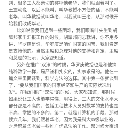
判，很多工人都亲切的称呼他老华，我们就跟着叫了。
王震就说，以后不能叫，叫华教授不方便的话，不能叫
老华，叫华教授就叫华老，叫我就叫王老，从那时候开
始我们改成华老。
比如说像我们遇到一些困难，我们跟着叶先生到胡
耀邦家里汇报工作的时候，胡耀邦同志就讲，你不用多
讲，华罗庚是谁，华罗庚是咱们国家的国宝，我们肯定
是支持他的。当然主席和总理对他的支持和肯定，主席
和总理的批示，大家都知道。
另外在推广“双法”的时候，华罗庚教授也是和他搞
纯粹数学一样，是严谨和扎实的，实事求是的。他在一
篇文章里面谈到，科学方法的选择。其中第一条就谈到
了，“要从我们国家的国家经济和生产的实际状况出
发”。在我们推广“双法”的时候，大家都知道，那时候
如果说让工人也能学得懂、用得上，工人的文化水平大
部分都是不高的，包括工程技术人员对数学的支持也是
不高、掌握的不多的。第二，就是计算机的手段。那时
候六几年，我们跟着华老，因为我是科大
级毕业的，
60
之后跟着华老做一些推广优选法的工作。那时候大家想