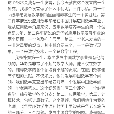
关闭
信息化服务
总会简介
这个纪念会我有一个发言，我今天就做这个发言的一个
补充。我那个发言做了什么事情呢，三件事情。第一件
级华老发展数学纲领里面培养学生的一个实验班。第
58
三创大赛
会长致辞
二件事情是说应用数学华老在中国开展应用数学事业，
我从应用数学角度来说，应用数学培养学生的第一个试
实用信息
总会章程
点是
年，第二件事情说的是华老应用数学发展事业的
58
两个层面，一个普及推广层面。第三，华老未发表的一
些非常重要的观点，其中我介绍三个，一个是数学现
理事会名单
象，一个是数学技术，一个是数学工程。
我先补充第一个，华老发展中国数学事业是有他纲
制度法规
领的，华老是非常了不起的数学大师，他不仅在数学
的，纯粹数学的各个领域有卓越的贡献，在应用数学也
有卓越的贡献。不仅如此，他对发展中国数学有个纲
联系我们
领。我们数学家查出华老四几年一个发展中国数学纲
领，华老亲笔文。这个纲领当时有三个部分，一个纯粹
数学，纯粹数学各个分支；第二，应用数学；第三，计
算技术，包括计算数学。这个纲领，我们把他作为我的
老师。《华罗庚数学生涯》封面上里边就是华老亲笔信
的三部分，三个纲领。发展中国数学的纲领。我是
年
58