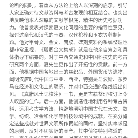
论断的同时，着重从方法论上给人以深刻的启示，引导
大家正确对待文献资料与考古发现的相互结合。也突出
地反映他本人深厚的文献学根底，精湛的历史考据功
力。他曾发表对探索夏文化问题的重要的指导性意见，
探讨过商代和汉代的玉器，汉代棺椁和玉衣等葬制问
题。他对甲骨文、金文、简牍、碑刻资料的系统整理也
都非常重视，《殷周金文集成》就是在他亲自筹划和具
体指导下编纂的。对于中西交通史和中国科技史的考古
研究两个方面，夏先生更作出了开拓性的贡献。前一方
面，他根据中国各地出土的丝织品、外国货币等遗物，
阐明汉唐时代中国与中亚、西亚，特别是与波斯、东罗
马在经济和文化上的联系，并对中西交通的路线提出创
见。《真腊风土记校注》一书，更是古籍整理校订上令
人叹服的佳作。后一方面，他创造性地利用各种考古资
料，运用考古学方法，精辟地阐明中国古代在天文、数
学、纺织、冶金和化学等科技领域中的成就，在充分肯
定这些成就对世界文明所作贡献的同时，坚持实事求是
的原则，反对不切实际的虚夸。其中值得特别称道的