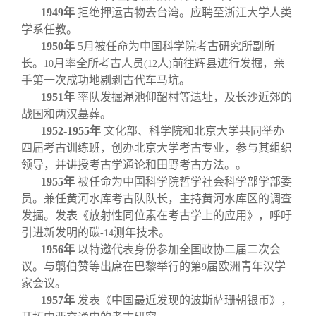
1949
年
拒绝押运古物去台湾。应聘至浙江大学人类
学系任教。
1950
年
5
月被任命为中国科学院考古研究所副所
长。
月率全所考古人员
人
前往辉县进行发掘，亲
10
(12
)
手第一次成功地剔剥古代车马坑。
1951
年
率队发掘渑池仰韶村等遗址，及长沙近郊的
战国和两汉墓葬。
1952-1955
年
文化部、科学院和北京大学共同举办
四届考古训练班，创办北京大学考古专业，参与其组织
领导，并讲授考古学通论和田野考古方法。。
1955
年
被任命为中国科学院哲学社会科学部学部委
员。兼任黄河水库考古队队长，主持黄河水库区的调查
发掘。发表《放射性同位素在考古学上的应用》，呼吁
引进新发明的碳
测年技术。
-14
1956
年
以特邀代表身份参加全国政协二届二次会
议。与翦伯赞等出席在巴黎举行的第
届欧洲青年汉学
9
家会议。
1957
年
发表《中国最近发现的波斯萨珊朝银币》，