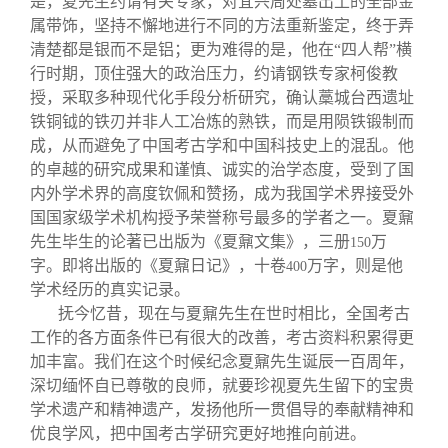
是，夏先生约请有关专家，对宜兴周处墓出土的全部金
属带饰，坚持不懈地进行不同的方法重新鉴定，终于弄
清楚都是银而不是铝；更为难得的是，他在“四人帮”横
行时期，顶住强大的政治压力，约请钢铁专家柯俊教
授，采取多种现代化手段分析研究，确认藁城台西遗址
铁铜钺的铁刃并非人工冶炼的熟铁，而是用陨铁锻制而
成，从而避免了中国考古学和中国科技史上的混乱。他
的卓越的研究成果和谨慎、诚实的治学态度，受到了国
内外学术界的高度钦佩和赞扬，成为我国学术界接受外
国国家级学术机构授予荣誉称号最多的学者之一。夏鼐
先生毕生的论著已出版为《夏鼐文集》，三册
万
150
字。即将出版的《夏鼐日记》，十卷
万字，则是他
400
学术经历的真实记录。
抚今忆昔，现在与夏鼐先生在世时相比，全国考古
工作的各方面条件已有很大的改善，考古资料积累得更
加丰富。我们在这个时候纪念夏鼐先生诞辰一百周年，
深切缅怀自已尊敬的良师，就要珍视夏先生留下的宝贵
学术遗产和精神遗产，发扬他所一贯倡导的奉献精神和
优良学风，把中国考古学研究更好地推向前进。