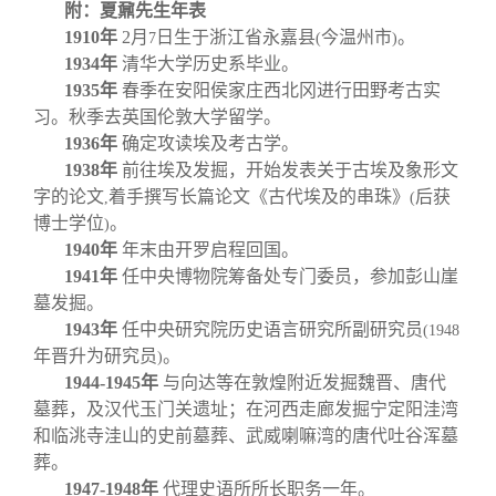
附：夏鼐先生年表
1910
年
2
月
日生于浙江省永嘉县
今温州市
。
7
(
)
1934
年
清华大学历史系毕业。
1935
年
春季在安阳侯家庄西北冈进行田野考古实
习。秋季去英国伦敦大学留学。
1936
年
确定攻读埃及考古学。
1938
年
前往埃及发掘，开始发表关于古埃及象形文
字的论文
着手撰写长篇论文《古代埃及的串珠》
后获
,
(
博士学位
。
)
1940
年
年末由开罗启程回国。
1941
年
任中央博物院筹备处专门委员，参加彭山崖
墓发掘。
1943
年
任中央研究院历史语言研究所副研究员
(1948
年晋升为研究员
。
)
1944-1945
年
与向达等在敦煌附近发掘魏晋、唐代
墓葬，及汉代玉门关遗址；在河西走廊发掘宁定阳洼湾
和临洮寺洼山的史前墓葬、武威喇嘛湾的唐代吐谷浑墓
葬。
1947-1948
年
代理史语所所长职务一年。