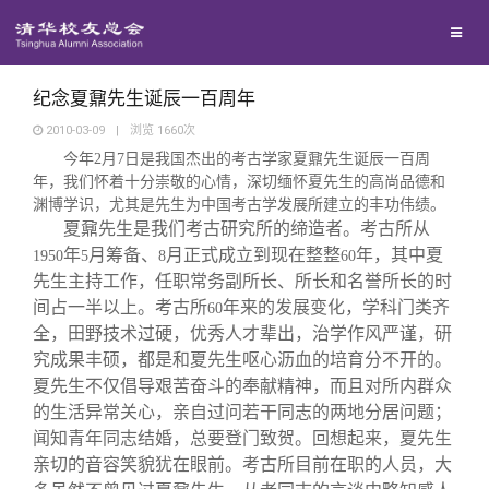
兴趣群体
捐赠方法
我要订阅
清华故事
西南联大校友会
义工计划
新媒体平台
青春风采
纪念夏鼐先生诞辰一百周年
2010-03-09
|
浏览
1660
次
今年
2
月
7
日是我国杰出的考古学家夏鼐先生诞辰一百周
校友文苑
年，我们怀着十分崇敬的心情，深切缅怀夏先生的高尚品德和
渊博学识，尤其是先生为中国考古学发展所建立的丰功伟绩。
校友讲坛
夏鼐先生是我们考古研究所的缔造者。考古所从
年
月筹备、
月正式成立到现在整整
年，其中夏
1950
5
8
60
先生主持工作，任职常务副所长、所长和名誉所长的时
校友视界
间占一半以上。考古所
年来的发展变化，学科门类齐
60
全，田野技术过硬，优秀人才辈出，治学作风严谨，研
究成果丰硕，都是和夏先生呕心沥血的培育分不开的。
校友服务
夏先生不仅倡导艰苦奋斗的奉献精神，而且对所内群众
的生活异常关心，亲自过问若干同志的两地分居问题；
校友总会
终身学习
闻知青年同志结婚，总要登门致贺。回想起来，夏先生
亲切的音容笑貌犹在眼前。考古所目前在职的人员，大