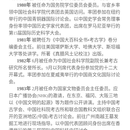
1980
年
被任命为国务院学位委员会委员。与宦乡率
领中国社会科学院代表团去英国访问。率团参加在纽约
举行的中国青铜器国际讨论会。以中国史学会常务理事
身份率领中国历史学家代表团，出席在罗马尼亚举行的
第
届国际历史科学大会。
15
1981
年
被聘任为《中国大百科全书
•
考古学》卷分
编委会主任。前往美国堪萨斯大学、哈佛大学、斯坦福
大学等处讲学。所著《真腊风土记校注》出版。
1982
年
6
月被任命为中国社会科学院副院长兼考古
研究所名誉所长。
月以列席代表身份参加党的十二大
9
开幕式。率团参加在夏威夷举行的中国商文化国际讨论
会。
1983
年
2
月被任命为国家文物委员会主任委员。应
日本广播协会
的邀请，在东京、福冈、大阪三地
(NHK)
以《中国文明的起源》等为题作公开讲演。主持中国考
古学会、中国社科院考古所和联合国教科文组织联合召
开的亚洲地区
中国
考古讨论会。前往广州南越王墓发
(
)
掘工地进行现场指导。以中国代表团顾问身份出席在香