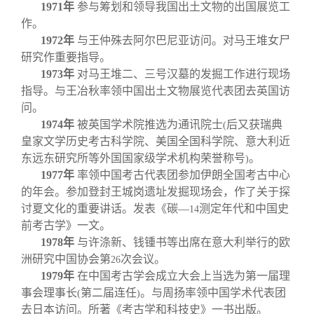
1971
年
参与筹划和领导我国出土文物的出国展览工
作。
1972
年
与王仲殊去阿尔巴尼亚访问。对马王堆女尸
研究作重要指导。
1973
年
对马王堆二、三号汉墓的发掘工作进行现场
指导。与王冶秋率领中国出土文物展览代表团去英国访
问。
1974
年
被英国学术院推选为通讯院士
后又获瑞典
(
皇家文学历史考古科学院、美国全国科学院、意大利近
东远东研究所等外国国家级学术机构荣誉称号
。
)
1977
年
率领中国考古代表团参加伊朗全国考古中心
的年会。参加登封王城岗遗址发掘现场会，作了关于探
讨夏文化的重要讲话。发表《碳—
测定年代和中国史
14
前考古学》一文。
1978
年
与许涤新、钱锺书等出席在意大利举行的欧
洲研究中国协会第
次会议。
26
1979
年
在中国考古学会成立大会上当选为第一届理
事会理事长
第二届连任
。与周扬率领中国学术代表团
(
)
去日本访问。所著《考古学和科技史》一书出版。