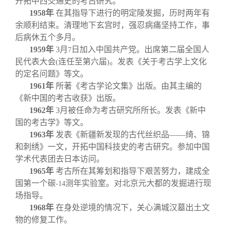
开拓中西交通史的考古研究。
1958
年
在其指导下进行的明定陵发掘，历时两年有
余顺利结束。清理地下玄宫时，强忍病痛坚持工作，事
后病休五个多月。
1959
年
3
月
日加入中国共产党。出席第二届全国人
7
民代表大会
连任至第六届
。发表《关于考古学上文化
(
)
的定名问题》等文。
1961
年
所著《考古学论文集》出版。由其主编的
《新中国的考古收获》出版。
1962
年
3
月被任命为考古研究所所长。发表《新中
国的考古学》等文。
1963
年
发表《新疆新发现的古代丝织品——绮、锦
和刺绣》一文，开拓中国科技史的考古研究。参加中国
学术代表团去日本访问。
1965
年
考古所在其筹划和指导下艰苦努力，建成全
国第一个碳
测年实验室。对北京元大都的发掘进行现
-14
场指导。
1968
年
在身处逆境的情况下，关心满城汉墓出土文
物的修复工作。