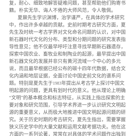
复，耐心、细致地解答疑难问题，甚至帮助他们购寄书
籍。朴实无华、诲人不倦的大师风范，令人敬佩。
夏鼐先生学识渊博，治学谨严，在具体的学术研究
中，作出许多卓越的贡献。史前时期考古研究方面，夏
先生及时统一考古学界对文化命名问题的认识，对中国
新石器时代文化的分布、类型和分期问题的研究发表指
导性意见；他不仅最早呼吁注意寻找早期新石器遗存，
探索中国农业、畜牧业和制陶业的起源，最早提出中国
新石器文化的发展并非只有黄河流域一个中心的多元
说，而且最早根据已经公布的碳十四年代数据，结合文
化内涵和地层证据，全面讨论中国史前文化的谱系问
题。特别是夏先生于
年提出从考古学上探讨中国文
1983
明起源的问题，更具有划时代的意义。他从理论上明确
“文明”的基本概念和标志特征，从实践上指出探索的主
要对象和研究范围，引导学术界进一步认识研究文明起
源的重要意义，从而极大地推进中国文明起源问题的研
究。关于历史时期的考古研究，夏先生指出，需要掌握
狭义历史学中的大量文献和运用文献考据功夫。他在这
方面的一系列论著，常常在对具体的学术问题作出独到