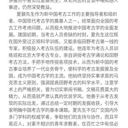
多虽然不曾见过夏鼐先生，从老同志的言谈中略知感人
关闭
信息化服务
总会简介
事迹，仍然深受教益。
夏鼐先生作为新中国考古工作的主要指导者和组织
三创大赛
会长致辞
者、中国现代考古学的奠基人之一，经常面向全国的考
古工作考虑问题，从而极大地推进中国考古学的全面发
展。建国初期，当考古人员奇缺的时刻，夏先生这位既
实用信息
总会章程
在国外受过正规科学训练、又能亲临田野考古第一线的
专家，积极投入考古队伍的建设。他连年为考古人员训
理事会名单
练班和北京大学考古专业，亲自讲授考古学通论和田野
考古方法，手把手地传授各项技术，从而为新中国的考
古事业培养了一代业务骨干，使科学的考古发掘普及全
制度法规
国，成为中国考古学的主流。他始终坚持实事求是的马
克思主义原则，强调提高田野考古的科学水平，注意学
联系我们
术上的严格把关，曾为切实审阅书稿、文稿花费莫大的
精力，从而造就严肃认真的优良学风。他善于从考古发
现的实际出发，通过总结一定时期的发掘收获，引导大
家明确中国考古学的基本课题。夏先生不仅广交国内外
多门学科的权威学者，争取他们的支持与协作，而且平
易近人，对素不相识的青年求教者，在百忙之中有信必