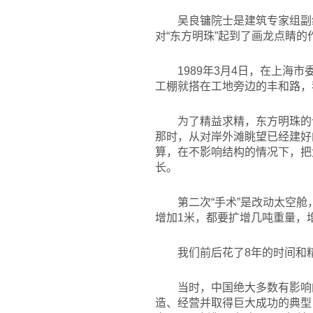
吴良镛院士是建筑专家组副
对“东方明珠”起到了画龙点睛的
1989
年3月4日，在上海市
工棚就搭在工地旁边的丰和路，
为了精益求精，东方明珠的
那时，从对岸外滩眺望已经建好
算，在不影响结构的情况下，把
长。
第二次“手术”是改动太空
增加1米，都要扩增几吨重量，
我们前后花了8年的时间和
当时，中国绝大多数有影响
造、经营并取得巨大成功的典型