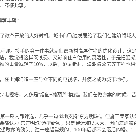
、商榷此事。
建筑丰碑”
上了改革开放的大好时机。城市的飞速发展给了我们在建筑领域
工程师。接手的第一件事就是仙霞新村高层住宅的优化设计，这
墙，我觉得这样既浪费、又影响住户使用的灵活性，于是把混凝
物的重量减轻了10%，以后，沪太新村、海潮路公房等工程也相
，在上海建造一座与众不同的电视塔，并使之成为城市地标。
少电视塔，大多是“烟囱+糖葫芦”模式。我们在做方案的时候，
第一轮内部评选，几乎一边倒地支持“东方明珠”。但施工专家认
会都认为“东方明珠”造型新颖，只是建造难度太大，因而差点被
想敢做的劲头，建一座超常规的、100年后都不会落后的塔。”