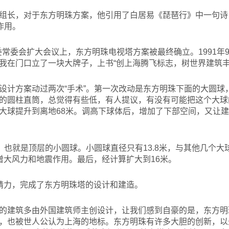
组长，对于东方明珠方案，他引用了白居易《琵琶行》中一句诗：
作用。
委常委会扩大会议上，东方明珠电视塔方案被最终确立。1991年
我在门口立了一块大牌子，上书“创上海腾飞标志，树世界建筑丰
设计方案动过两次“手术”。第一次改动是东方明珠下面的大圆球
的圆柱直筒，总觉得有些低，有人提议，有没有可能把这个大球
大球提升到离地68米。调高下球体后，增加了下部空间，又让
舱，也就是顶层的小圆球。小圆球直径只有13.8米，与其他几个
增大风力和地震作用。最后，经计算扩大到16米。
精力，完成了东方明珠塔的设计和建造。
的建筑多由外国建筑师主创设计，让我们感到自豪的是，东方明
，也被世人公认为上海的地标。东方明珠有许多大胆的创新，以