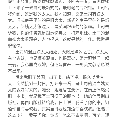
呢？正想着，听到楼梯蹬蹬蹬，我回头一看，看见楼梯
上下来了一双当时最新式的，最时髦的高跟鞋。土司给
我介绍：这是我的太太。我才知道，原来土司有姨太
太。旧式房子里住的是旧太太，新式的房子里住的是新
太太。新姨太太很漂亮，是英国跟缅甸的混血。土司告
诉我，你的任务就是跟她说英文，打鸡毛球。土司的混
血姨太太很漂亮，人也很好。这就是我的工作。我做得
很愉快。
土司和混血姨太太结婚，大概是媒妁之言。姨太太
有个表妹，也是缅英混血，也很漂亮，常常跟我们一起
去玩。我心里喜欢她，但还是害羞，一见美女就话也说
不出来。
后来我到了美国，出了书，结了婚。很久以后有一
天，突然接到一封信，打开来一看，是土司的混血姨太
太的表妹写来的。她说，她定居在澳洲，在街上偶然买
到一本书，就是我写土司衙门的那本书。她的信写到出
版社，再由出版社转给我。信上说，我看了你的书，知
道你当时喜欢我，其实当时我也知道你喜欢我。但隔了
这么多年，我要问你：你当时怎么不表示啊。可惜，现