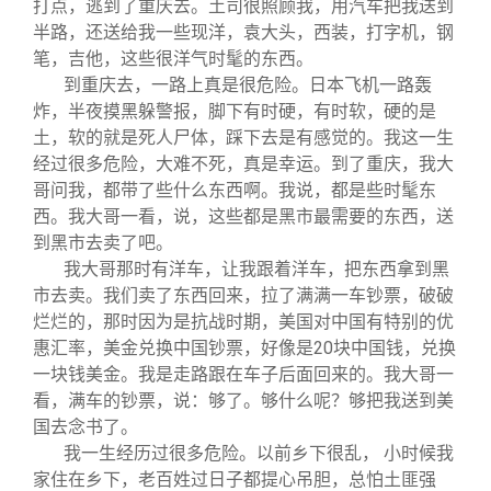
打点，逃到了重庆去。土司很照顾我，用汽车把我送到
半路，还送给我一些现洋，袁大头，西装，打字机，钢
笔，吉他，这些很洋气时髦的东西。
到重庆去，一路上真是很危险。日本飞机一路轰
炸，半夜摸黑躲警报，脚下有时硬，有时软，硬的是
土，软的就是死人尸体，踩下去是有感觉的。我这一生
经过很多危险，大难不死，真是幸运。到了重庆，我大
哥问我，都带了些什么东西啊。我说，都是些时髦东
西。我大哥一看，说，这些都是黑市最需要的东西，送
到黑市去卖了吧。
我大哥那时有洋车，让我跟着洋车，把东西拿到黑
市去卖。我们卖了东西回来，拉了满满一车钞票，破破
烂烂的，那时因为是抗战时期，美国对中国有特别的优
惠汇率，美金兑换中国钞票，好像是20块中国钱，兑换
一块钱美金。我是走路跟在车子后面回来的。我大哥一
看，满车的钞票，说：够了。够什么呢？够把我送到美
国去念书了。
我一生经历过很多危险。以前乡下很乱， 小时候我
家住在乡下，老百姓过日子都提心吊胆，总怕土匪强