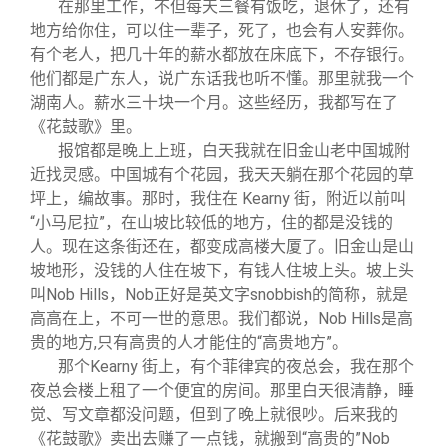
在那里工作，不但每天三餐有饭吃，退休了，还有
地方给你住，可以住一辈子，死了，也会有人安葬你。
有个老人，把几十年的薪水都放在床底下，不存银行。
他们都是广东人，说广东话我也听不懂。那里就我一个
湖南人。薪水三十块一个月。这些经历，我都写在了
《花鼓歌》里。
报馆都是晚上上班，白天我就在旧金山老中国城附
近找灵感。中国城有个花园，我天天躺在那个花园的草
坪上，编故事。那时，我住在 Kearny 街，附近以前叫
“小马尼拉”，在山坡比较低的地方，住的都是没钱的
人。现在这条街还在，都变成高楼大厦了。旧金山是山
坡地形，没钱的人住在坡下，有钱人住坡上头。坡上头
叫Nob Hills，Nob正好是英文字snobbish的简称，就是
高高在上，不可一世的意思。我们都说，Nob Hills是高
贵的地方,只有高贵的人才能住的“高贵地方”。
那个Kearny 街上，有个菲律宾的夜总会，我在那个
夜总会楼上租了一个便宜的房间。那里白天很清静，睡
觉、写文章都没问题，但到了晚上就很吵。后来我的
《花鼓歌》卖出去赚了一点钱，就搬到“高贵的”Nob