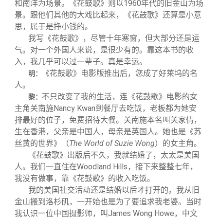
和南洋为场景。《花鼓歌》则以1960年代的旧金山为场
景。跟他们其他的大戏比起来，《花鼓歌》还算是小意
思，属于是挣小钱的。
我写《花鼓歌》，尽管十年寒窗，但大部分还是运
气。对一个外国人来说，是很少有的。靠这本书的收
入，我几乎可以过一辈子。真是幸运。
《花鼓歌》电影版推出后，您成了好莱坞的名
明：
人。
不只改变了我的生活，连《花鼓歌》电影的女
黎：
主角关南施Nancy Kwan到餐厅去吃饭，老板都为她安
排最好的位子，免费招待大餐。关南施本名叫关家倩，
生在香港，父亲是中国人，母亲是英国人。她也是《苏
丝黄的世界》（
The World of Suzie Wong
）的女主角。
《花鼓歌》出版后不久，我就结婚了，太太是美国
人。我们一直住在Woodland Hills，接下来整整七年，
我没有做事，靠《花鼓歌》的收入吃饭。
我的美国社交活动还是结婚以后才打开的。我从旧
金山搬到洛杉矶，一开始也是为了要追求我老婆。当时
我认识一位中国摄影师，叫James Wong Howe，中文