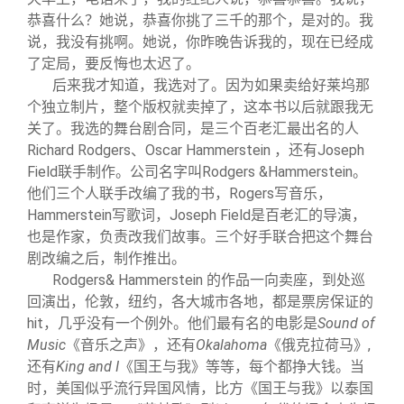
恭喜什么？她说，恭喜你挑了三千的那个，是对的。我
说，我没有挑啊。她说，你昨晚告诉我的，现在已经成
了定局，要反悔也太迟了。
后来我才知道，我选对了。因为如果卖给好莱坞那
个独立制片，整个版权就卖掉了，这本书以后就跟我无
关了。我选的舞台剧合同，是三个百老汇最出名的人
Richard Rodgers、Oscar Hammerstein ，还有Joseph
Field联手制作。公司名字叫Rodgers &Hammerstein。
他们三个人联手改编了我的书，Rogers写音乐，
Hammerstein写歌词，Joseph Field是百老汇的导演，
也是作家，负责改我们故事。三个好手联合把这个舞台
剧改编之后，制作推出。
Rodgers& Hammerstein
的作品一向卖座，到处巡
回演出，伦敦，纽约，各大城市各地，都是票房保证的
hit，几乎没有一个例外。他们最有名的电影是
Sound of
Music
《音乐之声》，还有
Okalahoma
《俄克拉荷马》,
还有
King and I
《国王与我》等等，每个都挣大钱。当
时，美国似乎流行异国风情，比方《国王与我》以泰国