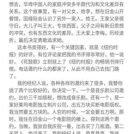
想去，华埠中国人的家庭冲突多半跟代沟和文化差异有
关系。这个故事里，有一对父女，姓李，想在旧金山开
餐馆，因缘际会认识了另外一家人，姓王。王家父亲很
守旧，大儿子叫王大，专攻西医，父子之间有新旧思想
的冲突，也有东西文化的差异。王大爱上李梅，历经波
折，最后决定勇敢追求她。
这本书卖得好，有一个关键因素，就是《纽约时
报》的好评。有位评论家把我的书评得非常好，他一说
好，《花鼓歌》立刻就上了《纽约时报》的畅销书排行
榜。电话邀约什么的都来了，从此不用自己去找门路
了。
我的经纪人说，各种各样的邀约来了很多，我替你
挑了两个比较好的，你决定一下。一个是音乐剧公司邀
约，出价三千加版税，想改成音乐剧。还有一个，是一
家好莱坞电影独立制片公司，出五万块买断电影版权。
我当然要五万块的。人穷的时候，一定会要五万啊。那
时，我住在旧金山一个电影院的楼上。得到这两个邀
约，当晚，我就自我庆祝一番，出去买了几瓶酒。第二
天早上，电话来了，我的经纪人说，恭喜恭喜。我说，