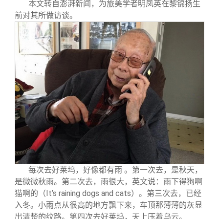
关闭
信息化服务
总会简介
本文转自澎湃新闻，为旅美学者明凤英在黎锦扬生
前对其所做访谈。
三创大赛
会长致辞
实用信息
总会章程
理事会名单
制度法规
联系我们
每次去好莱坞，好像都有雨 。第一次去，是秋天，
是微微秋雨。第二次去，雨很大，英文说：雨下得狗啊
猫啊的（It’s raining dogs and cats）。第三次去，已经
入冬。小雨点从很高的地方飘下来，车顶那薄薄的灰显
出清楚的纹路。第四次去好莱坞，天上压着乌云。