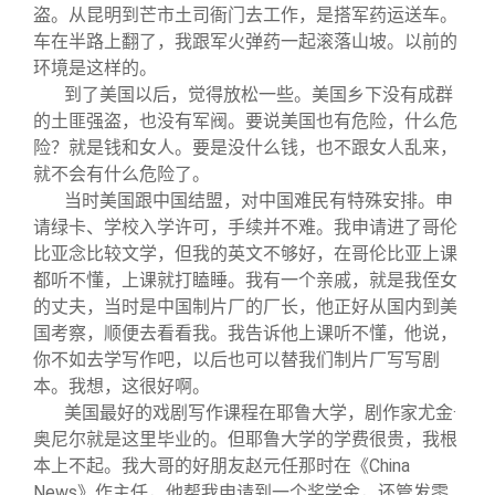
盗。从昆明到芒市土司衙门去工作，是搭军药运送车。
车在半路上翻了，我跟军火弹药一起滚落山坡。以前的
环境是这样的。
到了美国以后，觉得放松一些。美国乡下没有成群
的土匪强盗，也没有军阀。要说美国也有危险，什么危
险？就是钱和女人。要是没什么钱，也不跟女人乱来，
就不会有什么危险了。
当时美国跟中国结盟，对中国难民有特殊安排。申
请绿卡、学校入学许可，手续并不难。我申请进了哥伦
比亚念比较文学，但我的英文不够好，在哥伦比亚上课
都听不懂，上课就打瞌睡。我有一个亲戚，就是我侄女
的丈夫，当时是中国制片厂的厂长，他正好从国内到美
国考察，顺便去看看我。我告诉他上课听不懂，他说，
你不如去学写作吧，以后也可以替我们制片厂写写剧
本。我想，这很好啊。
美国最好的戏剧写作课程在耶鲁大学，剧作家尤金·
奥尼尔就是这里毕业的。但耶鲁大学的学费很贵，我根
本上不起。我大哥的好朋友赵元任那时在《China
News》作主任，他帮我申请到一个奖学金，还管发零