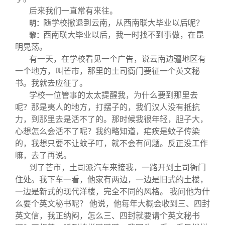
后来我们一直常有来往。
随学校撤退到云南，从西南联大毕业以后呢？
明：
西南联大毕业以后，我一时找不到事做，在昆
黎：
明晃荡。
有一天，在学校看见一个广告，说云南边疆地区有
一个地方，叫芒市，那里的土司衙门要征一个英文秘
书。我就去应征了。
学校一位管事的太太提醒我，为什么要到那里去
呢？那是夷人的地方，打摆子的，我们汉人没有抵抗
力，到那里去是活不了的。那时候我很年轻，胆子大，
心想怎么会活不了呢？我约略知道，疟疾是蚊子传染
的，我想只要不让蚊子叮，就不会有问题。反正没工作
嘛，去了再说。
到了芒市，土司派汽车来接我，一路开到土司衙门
住处。我下车一看，他家有两边，一边是旧式的土楼，
一边是新式的现代洋楼，完全不同的风格。 我问他为什
么要个英文秘书呢？ 他说，他每年大概会收到三、四封
英文信，我正纳闷，怎么三、四封就要请个英文秘书