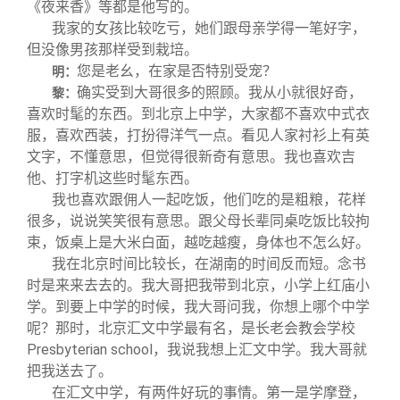
《夜来香》等都是他写的。
我家的女孩比较吃亏，她们跟母亲学得一笔好字，
但没像男孩那样受到栽培。
您是老幺，在家是否特别受宠？
明：
确实受到大哥很多的照顾。我从小就很好奇，
黎：
喜欢时髦的东西。到北京上中学，大家都不喜欢中式衣
服，喜欢西装，打扮得洋气一点。看见人家衬衫上有英
文字，不懂意思，但觉得很新奇有意思。我也喜欢吉
他、打字机这些时髦东西。
我也喜欢跟佣人一起吃饭，他们吃的是粗粮，花样
很多，说说笑笑很有意思。跟父母长辈同桌吃饭比较拘
束，饭桌上是大米白面，越吃越瘦，身体也不怎么好。
我在北京时间比较长，在湖南的时间反而短。念书
时是来来去去的。我大哥把我带到北京，小学上红庙小
学。到要上中学的时候，我大哥问我，你想上哪个中学
呢？那时，北京汇文中学最有名，是长老会教会学校
Presbyterian school，我说我想上汇文中学。我大哥就
把我送去了。
在汇文中学，有两件好玩的事情。第一是学摩登，