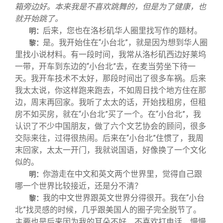
箱旁边好。本来我是不喜欢跳舞的，但是为了健康，也
就开始跳了。
后来，您也在洛杉矶华人圈里找写作的题材。
明：
是。我开始住在“小台北”，就是因为想到华人圈
黎：
里找小说材料。有一段时间，我常从洛杉矶西边好莱坞
一带，开车到东边的“小台北”去，在麦当劳坐下待一
天。我开车技术不太好，那段时间出了很多车祸。后来
我太太说，你这样跑来跑去，不如周日找个地方住在那
边，周末再回家。我听了太太的话，开始找租房，但租
房不如买房，就在“小台北”买了一个。在“小台北”，我
认识了不少中国朋友，做了六个文艺协会的顾问，很多
交际来往，过得很热闹。后来在“小台北”住惯了，我周
末回家，太太一开门，我就说国语，好像换了一个文化
似的。
你游走在中文和英文两个世界里，觉得自己跟
明：
哪一个世界比较接近，还是分不清？
我的中文世界跟英文世界分得很开。我在“小台
黎：
北”找灵感的时候，几乎跟美国人的圈子完全脱节了。
主要也是后来因为我的耳朵不好，不喜欢打电话，慢慢