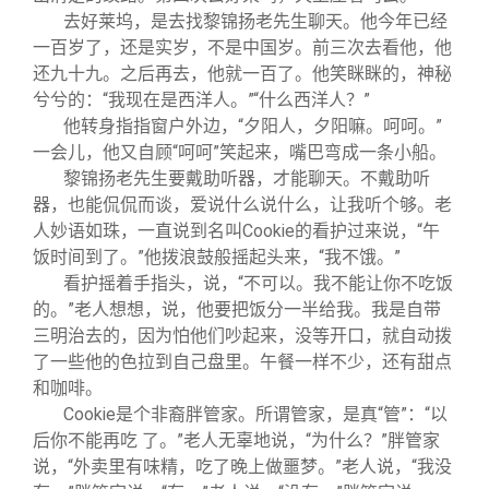
去好莱坞，是去找黎锦扬老先生聊天。他今年已经
一百岁了，还是实岁，不是中国岁。前三次去看他，他
还九十九。之后再去，他就一百了。他笑眯眯的，神秘
兮兮的：“我现在是西洋人。”“什么西洋人？”
他转身指指窗户外边，“夕阳人，夕阳嘛。呵呵。”
一会儿，他又自顾“呵呵”笑起来，嘴巴弯成一条小船。
黎锦扬老先生要戴助听器，才能聊天。不戴助听
器，也能侃侃而谈，爱说什么说什么，让我听个够。老
人妙语如珠，一直说到名叫Cookie的看护过来说，“午
饭时间到了。”他拨浪鼓般摇起头来，“我不饿。”
看护摇着手指头，说，“不可以。我不能让你不吃饭
的。”老人想想，说，他要把饭分一半给我。我是自带
三明治去的，因为怕他们吵起来，没等开口，就自动拨
了一些他的色拉到自己盘里。午餐一样不少，还有甜点
和咖啡。
Cookie
是个非裔胖管家。所谓管家，是真“管”：“以
后你不能再吃 了。”老人无辜地说，“为什么？”胖管家
说，“外卖里有味精，吃了晚上做噩梦。”老人说，“我没