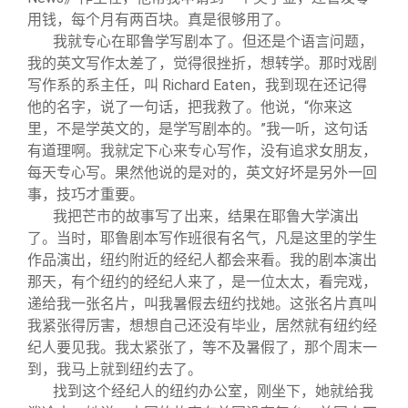
用钱，每个月有两百块。真是很够用了。
我就专心在耶鲁学写剧本了。但还是个语言问题，
我的英文写作太差了，觉得很挫折，想转学。那时戏剧
写作系的系主任，叫 Richard Eaten，我到现在还记得
他的名字，说了一句话，把我救了。他说，“你来这
里，不是学英文的，是学写剧本的。”我一听，这句话
有道理啊。我就定下心来专心写作，没有追求女朋友，
每天专心写。果然他说的是对的，英文好坏是另外一回
事，技巧才重要。
我把芒市的故事写了出来，结果在耶鲁大学演出
了。当时，耶鲁剧本写作班很有名气，凡是这里的学生
作品演出，纽约附近的经纪人都会来看。我的剧本演出
那天，有个纽约的经纪人来了，是一位太太，看完戏，
递给我一张名片，叫我暑假去纽约找她。这张名片真叫
我紧张得厉害，想想自己还没有毕业，居然就有纽约经
纪人要见我。我太紧张了，等不及暑假了，那个周末一
到，我马上就到纽约去了。
找到这个经纪人的纽约办公室，刚坐下，她就给我