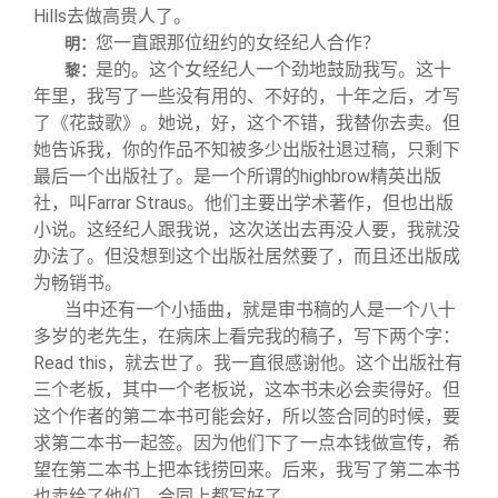
Hills去做高贵人了。
您一直跟那位纽约的女经纪人合作？
明：
是的。这个女经纪人一个劲地鼓励我写。这十
黎：
年里，我写了一些没有用的、不好的，十年之后，才写
了《花鼓歌》。她说，好，这个不错，我替你去卖。但
她告诉我，你的作品不知被多少出版社退过稿，只剩下
最后一个出版社了。是一个所谓的highbrow精英出版
社，叫Farrar Straus。他们主要出学术著作，但也出版
小说。这经纪人跟我说，这次送出去再没人要，我就没
办法了。但没想到这个出版社居然要了，而且还出版成
为畅销书。
当中还有一个小插曲，就是审书稿的人是一个八十
多岁的老先生，在病床上看完我的稿子，写下两个字：
Read this，就去世了。我一直很感谢他。这个出版社有
三个老板，其中一个老板说，这本书未必会卖得好。但
这个作者的第二本书可能会好，所以签合同的时候，要
求第二本书一起签。因为他们下了一点本钱做宣传，希
望在第二本书上把本钱捞回来。后来，我写了第二本书
也卖给了他们。合同上都写好了。