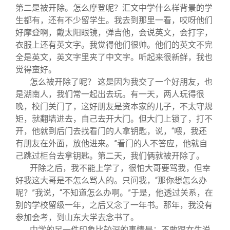
第二是被开除。怎么摩登呢？汇文中学什么样背景的学
生都有，还有不少留学生。我去到那里一看，哎呀他们
好摩登啊，戴太阳眼镜，弹吉他，会说英文，会打字，
衣服上还有英文字。我觉得他们很帅。他们的英文不完
全是英文，英文字里夹了中文字。听起来很新鲜，我也
觉得蛮好。
怎么被开除了呢？ 这是因为我交了一个好朋友，也
是湖南人，我们常一起出去玩。有一天，两人玩得很
晚，校门关门了，这好朋友是资本家的儿子，不太守规
矩，就翻墙进去，自己去开大门。但大门上锁了，打不
开，他就到后门去找看门的人拿钥匙，说，“喂，我还
有朋友在外面，放他进来。”看门的人不答应，他就自
己跳过柜台去拿钥匙。第二天，我们俩就被开除了。
开除之后，我不能上学了，很怕大哥要骂我，但幸
好我这大哥是不怎么骂人的。只问我，“那你想怎么办
呢？”我说，“不知道怎么办啊。”于是，他透过关系，在
别的学校留级一年，之后又念了一年书。那年，我没有
参加会考，到山东大学去念书了。
中学的另一件印象比较深的事情是：不敢跟女生说