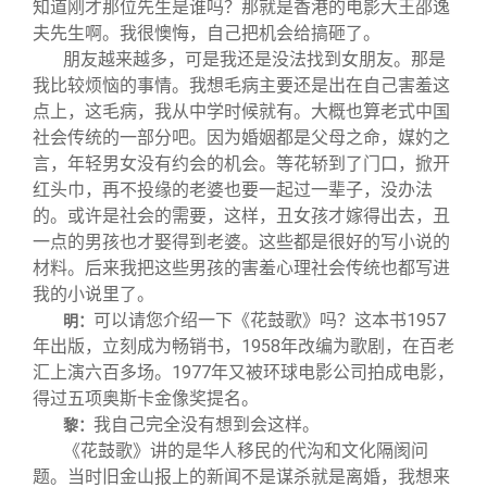
知道刚才那位先生是谁吗？那就是香港的电影大王邵逸
夫先生啊。我很懊悔，自己把机会给搞砸了。
朋友越来越多，可是我还是没法找到女朋友。那是
我比较烦恼的事情。我想毛病主要还是出在自己害羞这
点上，这毛病，我从中学时候就有。大概也算老式中国
社会传统的一部分吧。因为婚姻都是父母之命，媒妁之
言，年轻男女没有约会的机会。等花轿到了门口，掀开
红头巾，再不投缘的老婆也要一起过一辈子，没办法
的。或许是社会的需要，这样，丑女孩才嫁得出去，丑
一点的男孩也才娶得到老婆。这些都是很好的写小说的
材料。后来我把这些男孩的害羞心理社会传统也都写进
我的小说里了。
可以请您介绍一下《花鼓歌》吗？这本书1957
明：
年出版，立刻成为畅销书，1958年改编为歌剧，在百老
汇上演六百多场。1977年又被环球电影公司拍成电影，
得过五项奥斯卡金像奖提名。
我自己完全没有想到会这样。
黎：
《花鼓歌》讲的是华人移民的代沟和文化隔阂问
题。当时旧金山报上的新闻不是谋杀就是离婚，我想来