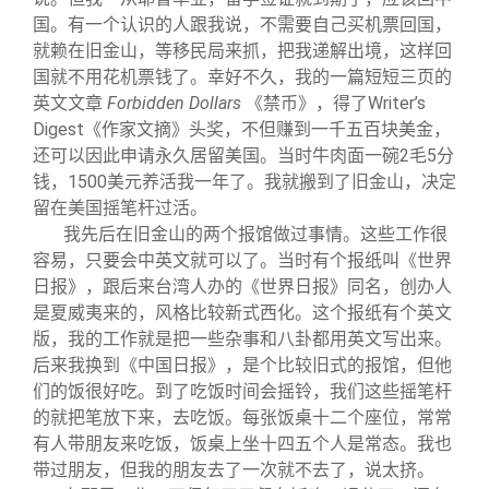
国。有一个认识的人跟我说，不需要自己买机票回国，
就赖在旧金山，等移民局来抓，把我递解出境，这样回
国就不用花机票钱了。幸好不久，我的一篇短短三页的
英文文章
Forbidden Dollars
《禁币》，得了Writer’s
Digest《作家文摘》头奖，不但赚到一千五百块美金，
还可以因此申请永久居留美国。当时牛肉面一碗2毛5分
钱，1500美元养活我一年了。我就搬到了旧金山，决定
留在美国摇笔杆过活。
我先后在旧金山的两个报馆做过事情。这些工作很
容易，只要会中英文就可以了。当时有个报纸叫《世界
日报》，跟后来台湾人办的《世界日报》同名，创办人
是夏威夷来的，风格比较新式西化。这个报纸有个英文
版，我的工作就是把一些杂事和八卦都用英文写出来。
后来我换到《中国日报》，是个比较旧式的报馆，但他
们的饭很好吃。到了吃饭时间会摇铃，我们这些摇笔杆
的就把笔放下来，去吃饭。每张饭桌十二个座位，常常
有人带朋友来吃饭，饭桌上坐十四五个人是常态。我也
带过朋友，但我的朋友去了一次就不去了，说太挤。