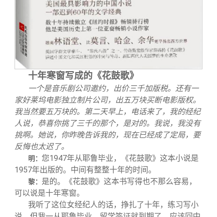
十年寒窗写成的《花鼓歌》
一个是音乐剧公司邀约，出价三千加版税。还有一
家好莱坞电影独立制片公司，出五万块买断电影版权。
我当然要五万块的。第二天早上，电话来了，我的经纪
人说，恭喜你挑了三千的那个，是对的。我说，我没有
挑啊。她说，你昨晚告诉我的，现在已经成了定局，要
反悔也太迟了。
您1947年从耶鲁毕业，《花鼓歌》这本小说是
明：
1957年出版的。中间有整整十年的时间。
是的。《花鼓歌》这本书写得也不那么容易，
黎：
可以说是十年寒窗。
我听了这位女经纪人的话，挣扎了十年，练习写小
说。但我一从耶鲁毕业，留学签证就到期了，应该回中