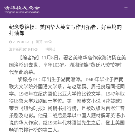
兴趣群体
捐赠方法
我要订阅
清华故事
西南联大校友会
义工计划
新媒体平台
青春风采
纪念黎锦扬：美国华人英文写作开拓者，好莱坞的
打油郎
2019-01-03
|
浏览
682
次
校友文苑
澎湃新闻2018-11-24
|
明凤英
【编者按】11月8日，著名美籍华裔作家黎锦扬在美
校友讲坛
国洛杉矶去世，享年103岁。湖湘望族“黎氏八骏”的时
代至此落幕。
黎锦扬1915年出生于湖南湘潭。1940年毕业于西南
校友视界
联大文学院外国语文学系，与赵瑞蕻、周珏良是同班同
学。1945年在纽约哥伦比亚大学修比较文学，1947年取
校友服务
得耶鲁大学戏剧硕士学位。第一部英文小说《花鼓歌》
荣登《纽约时报》畅销书排行榜，且被改编为百老汇音
乐剧及电影。他是二战后最早以中国人题材撰写英语小
校友总会
终身学习
说的华人作家，继1930年代林语堂先生之后，登上美国
畅销书排行榜的第二人。