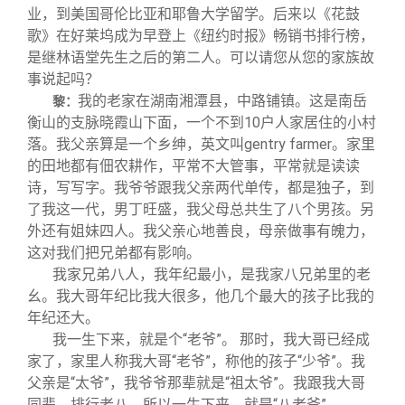
业，到美国哥伦比亚和耶鲁大学留学。后来以《花鼓
歌》在好莱坞成为早登上《纽约时报》畅销书排行榜，
是继林语堂先生之后的第二人。可以请您从您的家族故
事说起吗？
我的老家在湖南湘潭县，中路铺镇。这是南岳
黎：
衡山的支脉晓霞山下面，一个不到10户人家居住的小村
落。我父亲算是一个乡绅，英文叫gentry farmer。家里
的田地都有佃农耕作，平常不大管事，平常就是读读
诗，写写字。我爷爷跟我父亲两代单传，都是独子，到
了我这一代，男丁旺盛，我父母总共生了八个男孩。另
外还有姐妹四人。我父亲心地善良，母亲做事有魄力，
这对我们把兄弟都有影响。
我家兄弟八人，我年纪最小，是我家八兄弟里的老
幺。我大哥年纪比我大很多，他几个最大的孩子比我的
年纪还大。
我一生下来，就是个“老爷”。 那时，我大哥已经成
家了，家里人称我大哥“老爷”，称他的孩子“少爷”。我
父亲是“太爷”，我爷爷那辈就是“祖太爷”。我跟我大哥
同辈，排行老八，所以一生下来，就是“八老爷”。