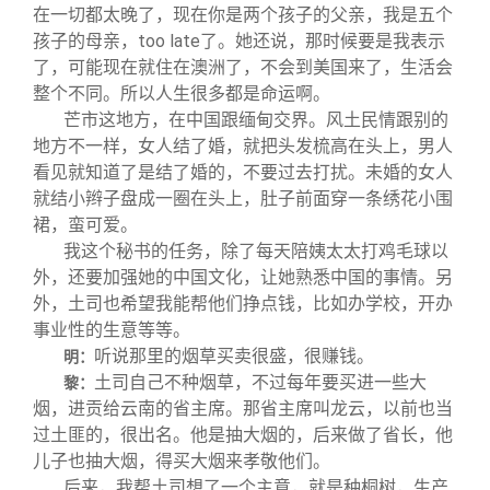
在一切都太晚了，现在你是两个孩子的父亲，我是五个
孩子的母亲，too late了。她还说，那时候要是我表示
了，可能现在就住在澳洲了，不会到美国来了，生活会
整个不同。所以人生很多都是命运啊。
芒市这地方，在中国跟缅甸交界。风土民情跟别的
地方不一样，女人结了婚，就把头发梳高在头上，男人
看见就知道了是结了婚的，不要过去打扰。未婚的女人
就结小辫子盘成一圈在头上，肚子前面穿一条绣花小围
裙，蛮可爱。
我这个秘书的任务，除了每天陪姨太太打鸡毛球以
外，还要加强她的中国文化，让她熟悉中国的事情。另
外，土司也希望我能帮他们挣点钱，比如办学校，开办
事业性的生意等等。
听说那里的烟草买卖很盛，很赚钱。
明：
土司自己不种烟草，不过每年要买进一些大
黎：
烟，进贡给云南的省主席。那省主席叫龙云，以前也当
过土匪的，很出名。他是抽大烟的，后来做了省长，他
儿子也抽大烟，得买大烟来孝敬他们。
后来，我帮土司想了一个主意，就是种桐树，生产