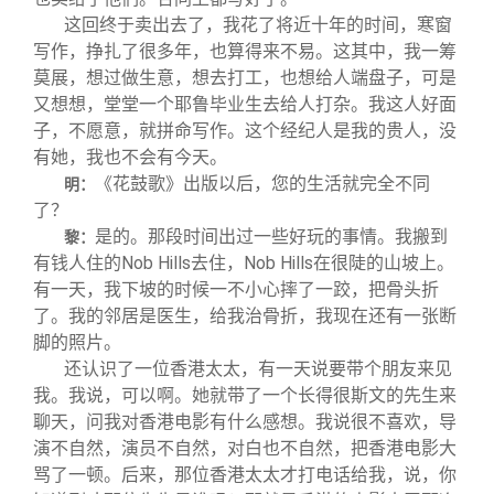
这回终于卖出去了，我花了将近十年的时间，寒窗
写作，挣扎了很多年，也算得来不易。这其中，我一筹
莫展，想过做生意，想去打工，也想给人端盘子，可是
又想想，堂堂一个耶鲁毕业生去给人打杂。我这人好面
子，不愿意，就拼命写作。这个经纪人是我的贵人，没
有她，我也不会有今天。
《花鼓歌》出版以后，您的生活就完全不同
明：
了？
是的。那段时间出过一些好玩的事情。我搬到
黎：
有钱人住的Nob Hills去住，Nob Hills在很陡的山坡上。
有一天，我下坡的时候一不小心摔了一跤，把骨头折
了。我的邻居是医生，给我治骨折，我现在还有一张断
脚的照片。
还认识了一位香港太太，有一天说要带个朋友来见
我。我说，可以啊。她就带了一个长得很斯文的先生来
聊天，问我对香港电影有什么感想。我说很不喜欢，导
演不自然，演员不自然，对白也不自然，把香港电影大
骂了一顿。后来，那位香港太太才打电话给我，说，你