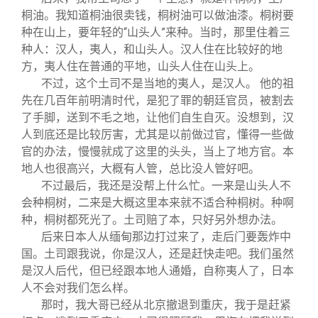
桐油。我知道桐油很卖钱，桐树油可以做油漆。桐树要
种在山上，要年轻的“山头人”来种。当时，那里住着三
种人：汉人，夷人，和山头人。汉人住在比较好的地
方，夷人住在普通的平地，山头人住在山头上。
不过，这个土司不是当地的夷人，是汉人。 他的祖
先在几百年前明清时代，是犯了罪的朝廷官员，被割去
了手脚，送到不毛之地，让他们自生自灭。没想到，汉
人到底还是比较厉害，尤其是以前做过官，懂得一些做
官的办法，慢慢就成了这里的头头，当上了地方官。本
地人也很高兴，大概有人管，总比没人管好吧。
不过最后，我还是没帮上什么忙。一来是山头人不
会种桐树，二来是大概这里本来就不适合种桐树。种啊
种，桐树都死光了。土司赔了本，只好另外想办法。
后来日本人从缅甸那边打过来了，走后门要轰炸中
国。土司跟我说，你是汉人，还是赶快走吧。我们虽然
是汉人后代，但已经跟本地人通婚，自称夷人了，日本
人不会对我们怎么样。
那时，我大哥已经从北京撤退到重庆，我于是赶紧