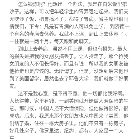
怎么锻炼呢？他想出一个办法，就是在白米饭里掺
沙子。这样，可以把年轻学生的胃弄强壮起来。我们天
天吃沙子饭，把胃搞坏了，都得了胃病。省主席也很同
情我们，下令：凡是有胃病的人可以免上学， 到济南一
个有名的寺庙去休养。我就不上课，到山上去休养了 。
一住就是一两个月，每天跟和尚聊天。
到山上去养病，虽然不用上课，但也有损失。最大
的损失是把我的女朋友搞丢了。让人抢走了。那个抢我
女朋友的人不但长得好，而且有钱，所以我的女朋友被
他抢走也是应该的。无所谓了。但是，没想到后来他也
到了美国留学，居然也去了耶鲁大学，我们就做了好朋
友。
这不是我心宽，是不得不宽。他一切都比我好啊。
人长得帅，家里有钱，一到美国就开始做人寿保险的生
意。那时候，中国人还不大懂保险，但他做得很好，很
成功。后来，我原来那个女朋友也从中国来了美国，他
们结了婚，住在一栋大房子里。他们不只有一栋房子，
好几处房子，佛罗里达，纽约，都有。人家是一个大
亨。