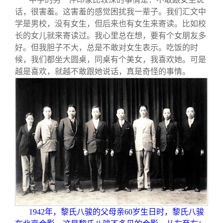
话，很害羞。这害羞的感觉困扰我一辈子。我们汇文中
学是男校，没有女生，但后来也有女生来寄读。比如校
长的女儿就来寄读过。我心里总在想，要有个女朋友多
好。但我胆子不大，总是不敢对女生表示。吃饭的时
候，我们都坐大圆桌，同桌有个美女，我喜欢她。可是
越是喜欢，就越不敢跟她说话，真是奇怪的事情。
1942
年，黎氏八骏的父母亲60岁生日时，黎氏八骏