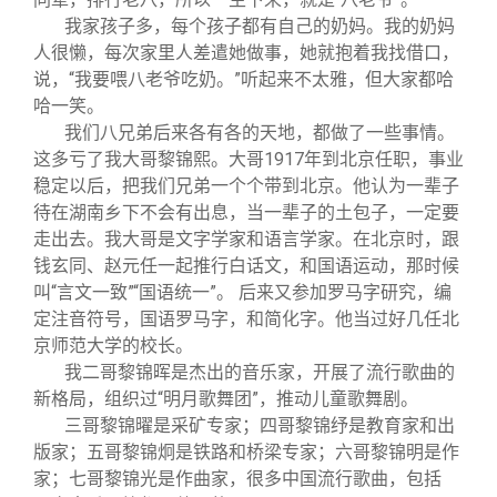
我家孩子多，每个孩子都有自己的奶妈。我的奶妈
人很懒，每次家里人差遣她做事，她就抱着我找借口，
说，“我要喂八老爷吃奶。”听起来不太雅，但大家都哈
哈一笑。
我们八兄弟后来各有各的天地，都做了一些事情。
这多亏了我大哥黎锦熙。大哥1917年到北京任职，事业
稳定以后，把我们兄弟一个个带到北京。他认为一辈子
待在湖南乡下不会有出息，当一辈子的土包子，一定要
走出去。我大哥是文字学家和语言学家。在北京时，跟
钱玄同、赵元任一起推行白话文，和国语运动，那时候
叫“言文一致”“国语统一”。 后来又参加罗马字研究，编
定注音符号，国语罗马字，和简化字。他当过好几任北
京师范大学的校长。
我二哥黎锦晖是杰出的音乐家，开展了流行歌曲的
新格局，组织过“明月歌舞团”，推动儿童歌舞剧。
三哥黎锦曜是采矿专家；四哥黎锦纾是教育家和出
版家；五哥黎锦炯是铁路和桥梁专家；六哥黎锦明是作
家；七哥黎锦光是作曲家，很多中国流行歌曲，包括