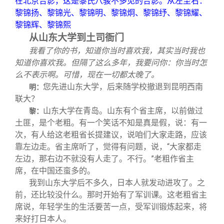
在北京合影，这是黎氏八骏不多见的合影。从左至右：
黎锦扬、黎锦光、黎锦明、黎锦炯、黎锦纾、黎锦耀、
黎锦辉、黎锦熙
从山东大学到土司衙门
我看了你的书，知道你当时喜欢我，其实当时我也
知道你喜欢我。但隔了这么多年，我要问你：你当时怎
么不表示啊。可惜，现在一切都太晚了。
您先进山东大学，后来随学校撤退到昆明西南
明：
联大？
山东大学在青岛。山东有个省主席，以前做过
黎：
土匪，是个老粗。有一个笑话不知是真是假，说：有一
次，有人给这老粗省长提建议，说咱们大家走路，应该
靠左边走。省主席听了，觉得有问题，说，“大家都走
左边，那右边不就没有人走了。不行。”老粗作省主
席，在中国还蛮多的。
我到山东大学后不多久，日本人就发动进攻了。之
前，还比较没什么。那时开始有了军训课。这老粗省主
席说，年轻学生的生活要苦一点，受军训锻炼起来，将
来好打日本人。