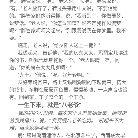
有。”胖管家说，“有。”老人说，“没有。”胖管家说，
“有。”老人放弃了，转过头来用中文说，“不要信她
的。”胖管家好像听得懂，说，“我听到了，你做噩梦，
说梦话。”老人说，“你怎么知道？说不定我作风流梦
呢？”胖管家呵呵笑起来，“别跟我说我在你梦里。我不
要。”
临走，老人说，“给夕阳人送上一拥？”
我想起来，告诉他，“我的房东太太，玛丽宝儿读过
你的书，叫我代她熊抱你一个。”老人眼睛一亮，问
道，“你的房东太太几岁啊？”
“九十。”他说，“喔。好年轻啊。”
从好莱坞回来，路上又猫啊狗啊的下起雨来。偌大
的城市，车群在蒙蒙雨色里，慢慢移动，一点声音也没
有。回到家，车子整个的一个干净。
一生下来，就是“八老爷”
我的奶妈人很懒，每次家里人差遣她做事，她就抱
着我找借口，说，“我要喂八老爷吃奶。”听起来不太
雅，但大家都哈哈一笑。
您是湖南湘潭人，在北京念中学，西南联大毕
明：