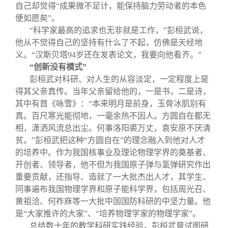
自己却觉得“成果微不足计，能保持脑力劳动者的本色
便如愿矣”。
“科学家最高的追求也无非就是工作，”彭桓武说，
他从不觉得自己的坚持有什么了不起，仿佛是天经地
义。“汉斯贝塔
94
岁还在发表论文，我要向他看齐。”
“创新没有模式”
彭桓武对科研、对人生的从容淡定，一定程度上是
得其父亲真传。当年父亲留给他的，一是书，二是诗，
其中有首《咏雪》：“本来明月是前身，玉骨冰肌别有
真。百尺寒光能彻地，一毫余热不因人。方圆自在都无
相，潇洒风流总出尘。何事洛阳裘万丈，袁安原不厌清
贫。”彭桓武把这种“方圆自在”的理念融入到他对人才
的培养中。作为我国核事业及理论物理学界的奠基者、
开创者、领导者，他不但为我国原子弹与氢弹研究作出
重要贡献，还指导、造就了一大批杰出人才，其学生、
同事遍布我国物理学界和原子能科学界，包括周光召、
黄祖洽、何祚庥等一大批中国国防科研的中坚力量。他
是“大家推许的大家”、“培养物理学家的物理学家”。
总结数十年的教学科研实践经验，彭桓武曾试图研