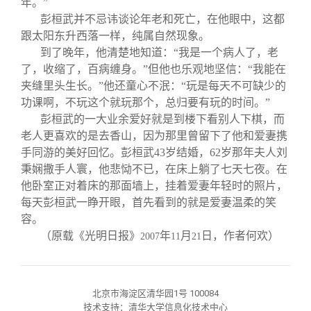
年。”
彭桓武并不忌讳谈论年老和死亡，在他眼中，这都
跟太阳东升西落一样，纯属自然现象。
到了晚年，他清楚地知道：“我是一个病人了，老
了，收缩了，百病缠身。”但他也乐观地坚信：“我能在
夹缝里头生长。”他还童心不泯：“玩是每天不可缺少的
功课啊，不玩这个就玩那个，总归要有玩的时间。”
彭桓武的一大业余爱好就是到楼下看别人下棋，而
老人更喜欢的是去香山，因为那里曾留下了他和爱妻携
手同游的美好回忆。彭桓武
43
岁结婚，
62
岁那年夫人刘
秉娴撒手人寰，他悲恸不已，在床上躺了七天七夜。在
他卧室正对着床的那面墙上，挂着爱妻年轻时的照片，
每天彭桓武一睁开眼，首先看到的就是爱妻温柔的笑
容。
（原载《光明日报》
年
月
日，作者何欢）
2007
11
21
北京市海淀区清华园1号 100084
技术支持：清华大学信息化技术中心