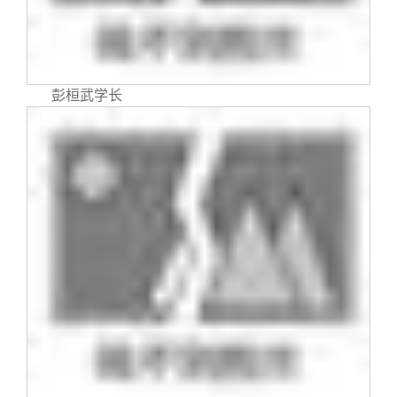
关闭
信息化服务
总会简介
三创大赛
会长致辞
彭桓武学长
实用信息
总会章程
理事会名单
制度法规
联系我们