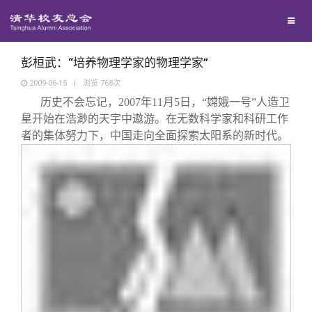
兴趣群体
捐赠方法
我要订阅
清华故事
西南联大校友会
义工计划
新媒体平台
青春风采
彭桓武：“培养物理学家的物理学家”
2009-06-15
|
浏览
768
次
历史不会忘记，
2007
年
11
月
5
日，“嫦娥一号”人造卫
校友文苑
星开始在浩渺的天宇中遨游。在无数科学家和科研工作
者的集体努力下，中国走向全面探索太阳系的新时代。
校友讲坛
校友视界
校友服务
校友总会
终身学习