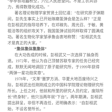
“亭亭铁塔矗秋空，六亿人民愿望同。不是工农兵协
力，焉得数理化成功。”
著名理论物理学家贺贤土回忆道：“在研究原子弹期
间，彭先生事实上已开始琢磨氢弹会是怎么样？”正是
在彭桓武的指导培养下，在邓稼先、周光召、于敏、黄
祖洽等的组织攻关下，我国氢弹试验同样取得了圆满成
功。著名生物化学家邹承鲁由衷地称赞：“彭桓武先生
才是真正的大家。”
“集体集体集集体”
在大功告成的时候，彭桓武又一次选择了抽身而
退。
1972
年，他认为自己顶替苏联专家的任务已经完
成，默默无闻地调回了原子能研究所，于
1999
年获得
“两弹一星功勋奖章”。
1978
年，“文革”噩梦方消、华夏大地百废待兴之
际，彭桓武出任刚刚成立的中国科学院理论物理研究所
所长。上任之时，他就和所里的研究人员约定，废除所
长“终身制”，他只当两年就“下台”。两年期满，彭桓武
提出辞呈，非但不再连任，还明确表示：“自彭桓武
始，不设名誉所长。”