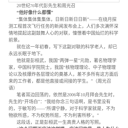
20
世纪
年代彭先生和周光召
70
“他好像什么都懂”
“集体集体集集体，日新日新日日新”——在绕月探
测工程首次飞行任务的新闻发布会上，人们多次满怀深
情地提起这副鼓舞人心的对联，憧憬着中国灿烂的科学
前景。
就在这一年初春，写下这副对联的科学老人，却已
永远长眠于地下。
他就是彭桓武，我国“两弹一星”元勋，著名物理学
家，中国科学院院士，我国“核物理理论、中子物理理
论以及核爆炸各层理论的奠基人，差不多所有这方面后
来的工作者，都是他直接或间接的学生。”（周光召
语）
笔者耳边回荡的，依然是
2006
年
10
月拜会先生时，
先生的“开场白”：“我给你念三句话啊，是书里没有
的，于敏写的——‘所谓宁静，对于科学家就是，不为
物欲所惑，不为权势所屈，不为利害所移’。”
这段话，正是彭桓武一生高贵人格的写照。