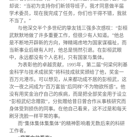
却说：“当初为支持你们新领导班子，我才同意做半届
学术委员，现在我完成了任务，你们也干得不错，我就
不当了。”
与他深交半个多世纪的挚友钱三强多次感叹：“彭桓
武默默地做了许多重要工作，但很少有人知道。”他总
是不断地开辟新的方向，殚精竭虑地为国家谋福祉，而
当新事业后继有人时，他总是悄然引退。在彭桓武眼
中，永远都没有个人名利，只有国家与集体。
为表彰他的卓越贡献，
1995
年，第二届“何梁何利基
金科学与技术成就奖”将科技成就奖颁给了他，奖金一
百万元港币。可以想见，从来都功成不居的彭桓武，这
次一夜之间成为“百万富翁”后同样“不为物欲所惑”。他
没有用奖金治疗自己的疾病，而是把全部奖金用于设立
“彭桓武纪念赠款”，分批赠给昔日曾合作从事核研究而
身体受到损伤的同事。在他自己看来，这不过是和每天
刷牙洗脸一样平常的事。
而“集体集体集集体”的精神影响着无数后来的科研
工作者。