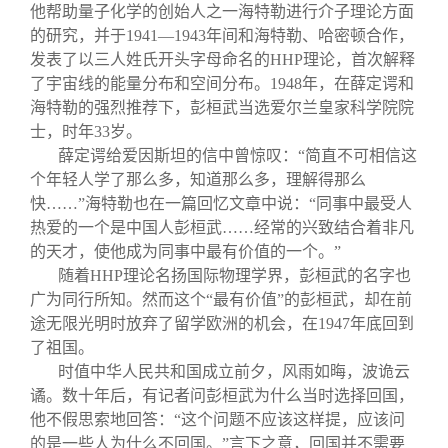
他帮助量子化学的创始人之一海特勒进行介子理论方面
的研究，并于
1941
—
1943
年间和海特勒、哈密顿合作，
发表了以三人姓氏开头字母命名的
HHP
理论，首次解释
了宇宙线的能量分布和空间分布。
1948
年，在薛定谔和
海特勒的强烈推荐下，彭桓武当选爱尔兰皇家科学院院
士，时年
33
岁。
薛定谔给爱因斯坦的信中曾惊叹：“简直不可相信这
个年轻人学了那么多，知道那么多，理解得那么
快……”海特勒也在一篇回忆文章中说：“同事中最受人
热爱的一个是中国人彭桓武……经常的兴致结合着非凡
的天才，使他成为同事中最有价值的一个。”
随着
HHP
理论名扬国际物理学界，彭桓武的名字也
广为同行所知。然而这个“最有价值”的彭桓武，却在前
途无限光明时放弃了留学欧洲的机会，在
1947
年底回到
了祖国。
时值中华人民共和国成立前夕，风雨如晦，波诡云
谲。数十年后，有记者问彭桓武为什么当时选择回国，
他不假思索地回答：“这个问题不应该这样提，应该问
的是一些人为什么不回国。”言下之意，回国并不需要