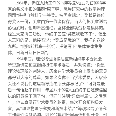
1984
年，仍在九所工作的同事以彭桓武为首的科学
家的名义申报的课题“原子弹、氢弹研究中的数学物理
问题”获得自然科学一等奖。按国家规定，奖状是每位
得奖人一份，奖章由第一作者保存。当人们把奖章送给
彭桓武时，他却断然谢绝，坚称全部功劳都是集体的。
经过大家再三劝说，他终于答应“奖章我收下了”，但出
人意料的是，他接着说：“奖章是我的了，我把它送给
九所。”他随即找来一张纸，提笔写下“集体集体集集
体，日新日新日日新”。
1994
年底，理论物理所换届重新组织学术委员会，
所里邀请彭桓武继续担任学术委员，并劝说道：“你是
理论物理所的创建人，历来在学术委员会上发表的意见
都得到大家的尊重，如果这次你不当学术委员，人家外
头还不说我们这届领导连老所长都忘记了？”可能是最
后一句话起了作用，年届八十的彭桓武终于在邀请信回
执的同意栏下画了勾，但同时注明“只做半届”。之后两
年，他认真履行学术委员的职责，每次开会都积极发
言，其“理论物理研究要和新技术结合”等观念给了研究
工作者们深刻影响。可
1997
年初所里再通知他开会，他