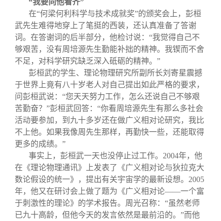
“我要向他看齐”
在“何梁何利科学与技术成就奖”的颁奖会上，彭桓
武先生难得地穿上了笔挺的西装，还认真准备了答谢
词。在答谢词的后半部分，他检讨说：“我觉得自己不
够艰苦，没有周培源先生勤能补拙的精神。我锲而不舍
不足，对科学研究缺乏深入砥砺的精神。”
彭桓武的学生、理论物理研究所副所长刘寄星震撼
于世界上竟有八十岁老人对自己提出如此严格的要求，
问彭桓武说：“您天天努力工作，怎么还说自己不够艰
苦勤奋？”彭桓武回答：“你看周培源先生有那么多社会
活动要参加，到九十多岁还在做广义相对论研究，我比
不上他。如果我像周先生那样，再勤快一些，还能取得
更多的成绩。”
事实上，彭桓武一天也没停止过工作。
2004
年，他
在《理论物理通讯》上发表了《广义相对论与狄拉克大
数论假设的统一》，提出有关宇宙学的最新设想。
2005
年，他又在研讨会上做了题为《广义相对论——一个富
于刺激性的理论》的学术报告。周光召称：“虽然老师
已九十高龄，但他今天的发言依然是最前沿的。”而他