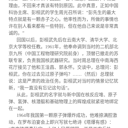
理由，不回来才真该有特别原因。此中真意，正如中国
科协主席、彭桓武的学生周光召所说：“彭先生的最大
特点就是有一颗赤子之心。他率性而为，所做的事情也
许在别人看来都有一些特别，但在他自己来说是非常真
诚的。”
回国以后，彭桓武先后在云南大学、清华大学、北
京大学等校任教。
1961
年，他奉命调到当时的二机部北
京九所（中国工程物理研究院前身），顶替已撤走的苏
联专家，负责我国核武器研究。当时周总理在中南海西
花厅接见了他和王淦昌、郭永怀。交谈中，总理问：彭
桓武，你在过去见过原子弹吗？……（然后）总理就
说：这是严肃的政治任务。彭桓武对当时的情景记忆犹
新，“我一直没有忘记这句话”。
从此，彭桓武的名字就与新中国在核反应堆、原子
弹、氢弹、核潜艇和基础物理上的辉煌成就紧密地绑定
在一起。
1964
年我国第一颗原子弹爆炸成功，他难捺满腔激
动，在罗布泊宴会上即兴写就七绝诗《塔爆有感》：