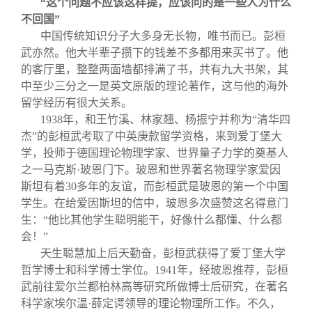
“这个问题不应该这样提，应该问的是一些人为什么
不回国”
中国传统知识分子大多身无长物，唯书而已。彭桓
武亦然。他大半辈子攒下的钱差不多都用来买书了。他
的客厅里，整整两面墙都排满了书，共有九大书架，其
中至少三分之一是英文原版的理论著作，这与他的海外
留学经历有很大关系。
1938
年，和王竹溪、林家翘、杨振宁并称为“清华四
杰”的彭桓武考取了中英庚款留学资格，来到爱丁堡大
学，投师于德国理论物理学家、世界量子力学的奠基人
之一马克斯·玻恩门下。玻恩和世界著名物理学家爱因
斯坦有着
30
多年的友谊，而彭桓武是玻恩的第一个中国
学生。在给爱因斯坦的信中，玻恩多次盛赞这名得意门
生：“他比其他学生聪明能干，好像什么都懂、什么都
会！”
天生聪慧加上后天勤奋，彭桓武获得了爱丁堡大学
哲学博士和科学博士学位。
1941
年，经玻恩推荐，彭桓
武前往爱尔兰都柏林高等研究所做博士后研究，在著名
科学家埃尔温·薛定谔领导的理论物理所工作。不久，