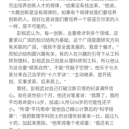
究出培养创新人才的规律，“结果没有找出来，”他说，
“大概创新是没有规律的，如果有个规律说我们要培养
创新的人，就好比是说我们要培养一个获诺贝尔奖的人
一样，是不可能的。”
彭桓武认为，每一创新，总要牵涉到多个领域，这
要求以广阔的知识结构为基础，这个广阔是跟研究方向
有关联的广阔，“我就不是全面发展的，我是个偏才。”
而知识结构跟兴趣有关，有的人在兴趣的引导下从工科
转到理科，彭桓武自己则是从理科转到工科，所以他认
为这也要“顺其自然”，不能“凭脑子空想”。他乐于与大
家分享自己治学的“十六字诀”：“主动继承、放开拓
创、实事求是、后来居上。”
曾经，彭桓武对自己打破汉斯贝塔的纪录满怀信
心。就在逝世前
5
个月，他还对笔者说：“我算了，我的
平均寿命是
93.6
岁，加减
2.8,
所以
94
岁的可能性还不
小。”所谓“平均寿命”是他自己精心计算后的“科学结
果”：“我把数理学科院士的合理年龄拿来一比，超过九
十的，加起来再除。”他笑得像个老顽童：“我还有三