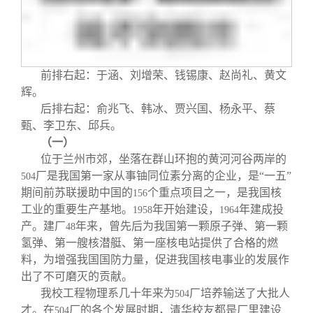
关闭
信息化服务
总会简介
三创大赛
会长致辞
前排右起：于涵、刘增荣、钱锡康、赵尚礼、黄文
实用信息
总会章程
辉。
后排右起：俞兆飞、韩冰、贾兴国、杨永平、蔡
甄、李卫东、邱兵。
理事会名单
（一）
位于兰州市郊，坐落在群山环抱的黄河河谷两岸的
制度法规
厂是我国第一家从事铀同位素分离的企业，是“一五”
504
期间前苏联援助中国的
个重点项目之一，是我国核
156
工业的重要生产基地。
年开始建设，
年建成投
1958
1964
联系我们
产。建厂
年来，曾先后为我国第一颗原子弹、第一颗
48
氢弹、第一艘核潜艇、第一座核电站提供了合格的燃
料，为增强我国国防力量，促进我国核电事业的发展作
出了不可磨灭的贡献。
我校工程物理系几十年来为
厂培养输送了大批人
504
才。在
厂的各个发展时期，清华校友都是厂里建设
504