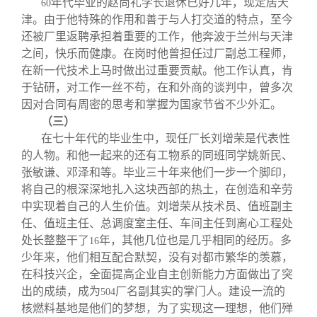
年代毕业的赵尚礼学长退休已好几年，现定居天
60
津。由于他特殊的作用和善于与人打交道的特点，至今
还被厂里返聘承担着重要的工作，他奔波于兰州与天津
之间，快乐而健康。在岗时他曾担任过厂副总工程师，
在新一代技术上马时做出过重要贡献。他工作认真，肯
于钻研，对工作一丝不苟，在和外商的谈判中，曾多次
因对合同有周密的思考和掌握为国家节省不少外汇。
（三）
在七十年代的毕业生中，现任厂长刘增荣是代表性
的人物。和他一起来的还有工物系的同班同学姚新民、
张敏谦、邓泽和等。毕业三十年来他们一步一个脚印，
将自己的根深深地扎入这块西部的热土，在创造和辛劳
中实现着自己的人生价值。刘增荣从技术员、值班副主
任、值班主任、总调度室主任、车间主任到离心工程处
处长整整干了
年，其他几位也是几乎相同的经历。多
16
少年来，他们相互配合默契，没有对都市繁华的羡慕，
在科技兴企，全面提高企业自主创新能力方面做出了突
出的成绩，成为
厂名副其实的掌门人。建设一流的
504
核燃料基地是他们的梦想，为了实现这一理想，他们殚