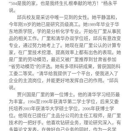
“
是我的家，也是我终生扎根奉献的地方！”杨永平
504
说。
邱兵校友是采访中唯一见到的女性。她平静温和，
今年刚
岁的她已是研究员级高工。她
年毕业于华
39
1989
东地质学院，学的是分析化学专业。开始在厂里从事民
品的相关工作。厂里和清华办双学位班，邱兵有意改变
专业，通过努力她考上了。她现在是厂里公认的计算专
家，在厂里技术挖潜、提高效率上都有出色的表现。她
是厂里的劳动模范，最近又被厂里推荐到甘肃省参加
“省劳动模范”的评选。她有多项科研成果，曾获国防科
工委二等奖。“清华给我提供了一个平台，使我进入了
企业的主流岗位，并能更好地发挥自己的作用。”邱兵
说。
贾兴国是厂里的第一位博士。他的清华学习经历最
为丰富，
至
年获清华第二学士学位，后来又委
1994
1996
托培养
年获清华大学硕士学位，
年获博士学
2003
2006
位。他现在已提任厂主品分公司的主任工程师，是厂里
技术的一把好手。他喜欢钻研业务，理论研究深入，有
多篇论文发表。在做好自己业务的同时，作为一名学