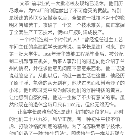
“文革”前毕业的一大批老校友现均已退休，他们历
尽艰辛，为
厂的创建做出了不可磨灭的贡献。特别
504
是援建的苏联专家撤走以后，全靠这一批技术骨干的聪
明才智加苦干，攻破了一个又一个技术难关，真正掌握
了全套生产工艺技术，使
厂按时建成投产。
504
“一个时代造就一个时代的人！”曾经担任过主工艺
车间主任的高建武学长这样说。高学长是建厂时来厂的
第一批大学生。
年清华热能工程系毕业后，被分配
1958
到二机部部直机关。后来人事部门的同志向他介绍了兰
州的情况，并征求他意见问愿不愿意来西北，他二话没
说就答应了。从此以后，他就一直生活在这里。他经历
了原子弹、氢弹的从无到有；他吃过黑面和带着沙子的
小米；他也吃过党中央为解决他们的浮肿特拨的黄豆。
让他感到自豪的是，他这一生做了不少有意义的事。虽
然他现在的退休金每月只有
元，但他无怨无悔。
1100
让高学长最难忘的还是建厂初期的那段岁月。那时
的他们二十八九岁，风华正茂，有一种初生牛犊不怕
虎、打破沙锅问到底的精神。为了向苏联专家学技术，
他们创造了一种“挤牛奶法”。即像挤牛奶一样从苏联专