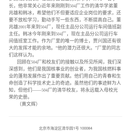
长，他非常关心近年来刚刚到
厂工作的清华学弟董
504
兆雄和韩冰，希望他们不但要适应企业岗位的要求，还
要不放松学习，勤动手写一些东西，不断提高自己。董
兆雄
年来到
厂，现任主品分公司运行车间值班副
2001
504
主任。韩冰今年刚来到
厂，现在主品分公司运行车
504
间值班室工作。作为厂里的唯一的博士，贾兴国还有很
大的发挥才能的余地。“他的潜力还很大。”厂里的同志
们这样认为。
回顾在
厂和校友们的接触以及所见所闻，我们深
504
深感到，他们是我国核事业的创业者，为我国核燃料事
业的蓬勃发展作出了重要贡献。他们用自己的青春和生
命创造了科学技术史上的奇迹。虽然他们的事迹鲜为人
知，但他们——
厂的清华校友，将永远载入母校光
504
荣的史册。
（
黄文辉
）
北京市海淀区清华园1号 100084