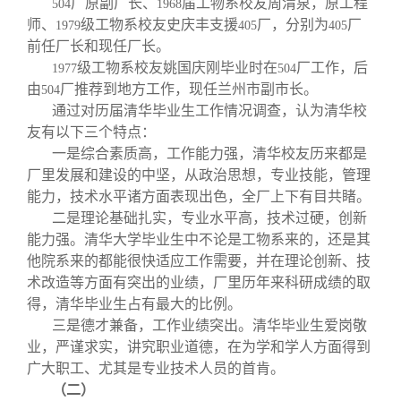
厂原副厂长、
届工物系校友周渭泉，原工程
504
1968
师、
级工物系校友史庆丰支援
厂，分别为
厂
1979
405
405
前任厂长和现任厂长。
级工物系校友姚国庆刚毕业时在
厂工作，后
1977
504
由
厂推荐到地方工作，现任兰州市副市长。
504
通过对历届清华毕业生工作情况调查，认为清华校
友有以下三个特点：
一是综合素质高，工作能力强，清华校友历来都是
厂里发展和建设的中坚，从政治思想，专业技能，管理
能力，技术水平诸方面表现出色，全厂上下有目共睹。
二是理论基础扎实，专业水平高，技术过硬，创新
能力强。清华大学毕业生中不论是工物系来的，还是其
他院系来的都能很快适应工作需要，并在理论创新、技
术改造等方面有突出的业绩，厂里历年来科研成绩的取
得，清华毕业生占有最大的比例。
三是德才兼备，工作业绩突出。清华毕业生爱岗敬
业，严谨求实，讲究职业道德，在为学和学人方面得到
广大职工、尤其是专业技术人员的首肯。
（二）