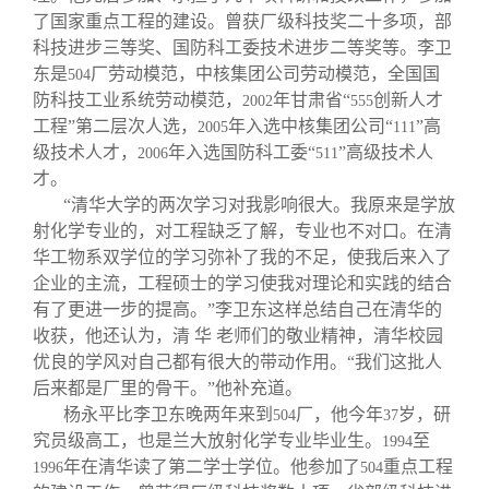
了国家重点工程的建设。曾获厂级科技奖二十多项，部
科技进步三等奖、国防科工委技术进步二等奖等。李卫
东是
厂劳动模范，中核集团公司劳动模范，全国国
504
防科技工业系统劳动模范，
年甘肃省“
创新人才
2002
555
工程”第二层次人选，
年入选中核集团公司“
”高
2005
111
级技术人才，
年入选国防科工委“
”高级技术人
2006
511
才。
“清华大学的两次学习对我影响很大。我原来是学放
射化学专业的，对工程缺乏了解，专业也不对口。在清
华工物系双学位的学习弥补了我的不足，使我后来入了
企业的主流，工程硕士的学习使我对理论和实践的结合
有了更进一步的提高。”李卫东这样总结自己在清华的
收获，他还认为，清 华 老师们的敬业精神，清华校园
优良的学风对自己都有很大的带动作用。“我们这批人
后来都是厂里的骨干。”他补充道。
杨永平比李卫东晚两年来到
厂，他今年
岁，研
504
37
究员级高工，也是兰大放射化学专业毕业生。
至
1994
年在清华读了第二学士学位。他参加了
重点工程
1996
504