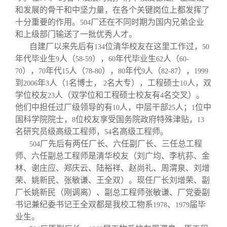
和发展的骨干和中坚力量，在各个关键岗位上都发挥了
十分重要的作用。
厂还在不同时期为国内兄弟企业
504
和上级部门输送了一批优秀人才。
自建厂以来先后有
位清华校友在这里工作过，
134
50
年代毕业生
人（
），
年代毕业生
人（
9
58-59
60
62
60-
），
年代
人（
），
年代
人（
），
70
70
15
78-80
80
9
82-87
1999
到
年
人（
名博士，
名大专），工程硕士
人，双
2006
3
1
2
10
学位校友
人（双学位和工程硕士校友有
名交叉）。
23
4
他们中担任过厂级领导的有
人，中层干部
人；
位中
10
25
1
国科学院院士，
位校友享受国务院政府特殊津贴，
8
13
名研究员级高级工程师，
名高级工程师。
54
厂先后有两任厂长、六任副厂长、三任总工程
504
师、六任副总工程师是清华校友（刘广均、李杭荪、金
林、谢庄应、郑庆云、陆裕祥、赵尚礼、周渭泉、刘增
荣、姚新民、张敏谦、王全双）。现任厂长刘增荣、副
厂长姚新民（刚调离）、副总工程师张敏谦、厂党委副
书记兼纪委书记王全双都是我校工物系
、
届毕
1978
1979
业生。