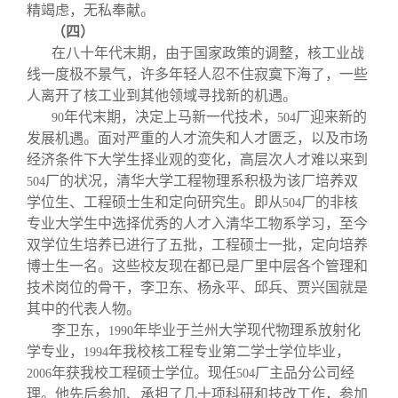
精竭虑，无私奉献。
（四）
在八十年代末期，由于国家政策的调整，核工业战
线一度极不景气，许多年轻人忍不住寂寞下海了，一些
人离开了核工业到其他领域寻找新的机遇。
年代末期，决定上马新一代技术，
厂迎来新的
90
504
发展机遇。面对严重的人才流失和人才匮乏，以及市场
经济条件下大学生择业观的变化，高层次人才难以来到
厂的状况，清华大学工程物理系积极为该厂培养双
504
学位生、工程硕士生和定向研究生。即从
厂的非核
504
专业大学生中选择优秀的人才入清华工物系学习，至今
双学位生培养已进行了五批，工程硕士一批，定向培养
博士生一名。这些校友现在都已是厂里中层各个管理和
技术岗位的骨干，李卫东、杨永平、邱兵、贾兴国就是
其中的代表人物。
李卫东，
年毕业于兰州大学现代物理系放射化
1990
学专业，
年我校核工程专业第二学士学位毕业，
1994
年获我校工程硕士学位。现任
厂主品分公司经
2006
504
理。他先后参加、承担了几十项科研和技改工作，参加