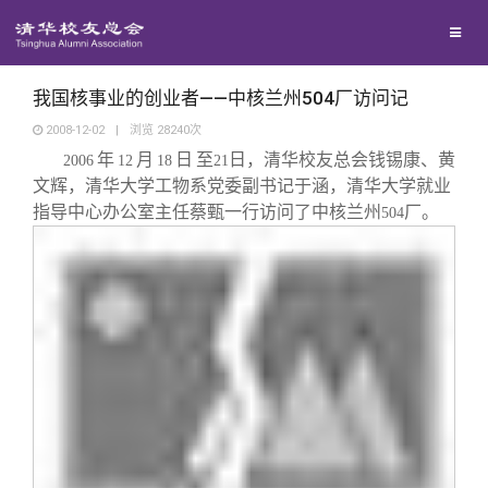
兴趣群体
捐赠方法
我要订阅
清华故事
西南联大校友会
义工计划
新媒体平台
青春风采
我国核事业的创业者——中核兰州504厂访问记
2008-12-02
|
浏览
28240
次
年
月
日
至
日，清华校友总会钱锡康、黄
校友文苑
2006
12
18
21
文辉，清华大学工物系党委副书记于涵，清华大学就业
指导中心办公室主任蔡甄一行访问了中核兰州
厂。
504
校友讲坛
校友视界
校友服务
校友总会
终身学习