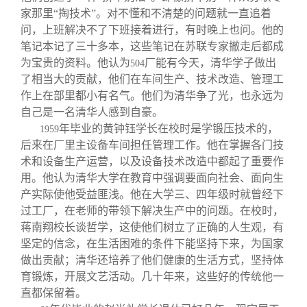
家那里“掏技术”。对不懂和不清楚的问题就一直追着
问，上班解决不了下班接着进行，有时晚上也问。他的
笔记本记了三十多本，这些笔记在苏联专家撤走后都成
为宝贵的资料。他认为
厂能有今天，清华学子做出
504
了相当大的贡献，他们在车间生产、技术改造、管理工
作上在部里都小有名气。他们为清华争了光，也永远为
自己是一名清华人感到自豪。
年毕业的黄钟钰学长在校时是学锻压技术的，
1959
后来在厂里主设备车间担任管理工作。他在掌握各门技
术和设备生产运营，以及设备技术改造中都起了重要作
用。他认为清华大学在教育中强调要面向社会、面向生
产实际使他受益匪浅。他在大学三、四年级时就曾经下
过工厂，在老师的带领下解决生产中的问题。在校时，
蒋南翔校长谈哲学，这使他们树立了正确的人生观，有
坚定的信念，在生活困难的条件下能坚持下来，为国家
做出贡献；清华还培养了他们健康的生活方式，坚持体
育锻炼，开展文艺活动。几十年来，这些好的传统他一
直都保留着。