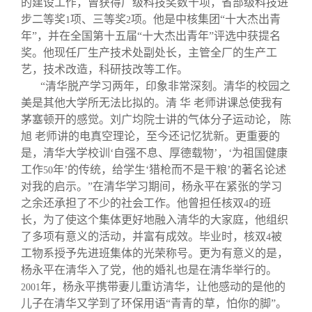
的建设工作，曾获得厂级科技奖数十项，省部级科技进
步二等奖
项、三等奖
项。他是中核集团“十大杰出青
1
2
年”，并在全国第十五届“十大杰出青年”评选中获提名
奖。他现任厂生产技术处副处长，主管全厂的生产工
艺，技术改造，科研技改等工作。
“清华脱产学习两年，印象非常深刻。清华的校园之
美是其他大学所无法比拟的。清 华 老师讲课总使我有
茅塞顿开的感觉。刘广均院士讲的气体分子运动论， 陈
旭 老师讲的电真空理论，至今还记忆犹新。更重要的
是，清华大学校训‘自强不息、厚德载物’，‘为祖国健康
工作
年’的传统，给学生‘猎枪而不是干粮’的著名论述
50
对我的启示。”在清华学习期间，杨永平在紧张的学习
之余还承担了不少的社会工作。他曾担任核双
的班
4
长，为了使这个集体更好地融入清华的大家庭，他组织
了多项有意义的活动，并富有成效。毕业时，核双
被
4
工物系授予先进班集体的光荣称号。更为有意义的是，
杨永平在清华入了党，他的婚礼也是在清华举行的。
年，杨永平携带妻儿重访清华，让他感动的是他的
2001
儿子在清华又学到了环保用语“青青的草，怕你的脚”。