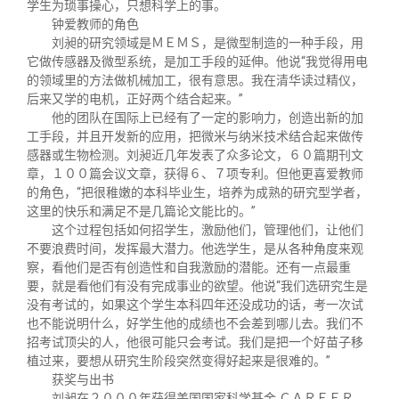
学生为琐事操心，只想科学上的事。
钟爱教师的角色
刘昶的研究领域是ＭＥＭＳ，是微型制造的一种手段，用
它做传感器及微型系统，是加工手段的延伸。他说“我觉得用电
的领域里的方法做机械加工，很有意思。我在清华读过精仪，
后来又学的电机，正好两个结合起来。”
他的团队在国际上已经有了一定的影响力，创造出新的加
工手段，并且开发新的应用，把微米与纳米技术结合起来做传
感器或生物检测。刘昶近几年发表了众多论文，６０篇期刊文
章，１００篇会议文章，获得６、７项专利。但他更喜爱教师
的角色，“把很稚嫩的本科毕业生，培养为成熟的研究型学者，
这里的快乐和满足不是几篇论文能比的。”
这个过程包括如何招学生，激励他们，管理他们，让他们
不要浪费时间，发挥最大潜力。他选学生，是从各种角度来观
察，看他们是否有创造性和自我激励的潜能。还有一点最重
要，就是看他们有没有完成事业的欲望。他说“我们选研究生是
没有考试的，如果这个学生本科四年还没成功的话，考一次试
也不能说明什么，好学生他的成绩也不会差到哪儿去。我们不
招考试顶尖的人，他很可能只会考试。我们是把一个好苗子移
植过来，要想从研究生阶段突然变得好起来是很难的。”
获奖与出书
刘昶在２０００年获得美国国家科学基金 ＣＡＲＥＥＲ