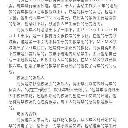
奖。每年进行全国评选，选三四十人。奖给工作头５ 年的刚起
步的青年教授（助理教授以上）。它是对科研的资助，也是个
荣誉。他那时５年一共２５万美元。它评奖的依据主要是看你
的想法、创意好不好，鼓励新人产生全新的研究方向。
刘昶今年８月刚刚出版了一本书，由Ｐｒｅｎｔｉｃｅ Ｈ
ａｌｌ出版，是一个教育方面很权威的出版社。在他的研究领
域里，这是第一本面向本科生研究生教学用的书。ＭＥＭＳ领
域发展了２０年左右，还没有一本正式的教材。刘昶觉得知识
不应该是只言片语的，应该系统地传达给学生。由此他想自己
写一本逻辑清楚，知识由浅入深的教材。在ＭＥＭＳ领域已执
教六年，积累了丰富的教学和实践经验的他花了两年的时间写
成。
校友会的发起人
刘昶是洛杉矶校友会的发起人，博士毕业以前做过两年的
负责人。“现在工作很忙，就让年轻人去做了。”他当年接待过王
大中校长来访，还组织活动为校友们创造一个交流的环境。他
感觉清华校友们心连得很紧，每个人对清华的感情都是很深
的。
与国内合作
刘昶这次回来两周，是作访问教授。从今年８月开始和清
华的微电子所、精仪系、力学系做些交流，也给这里的学生开