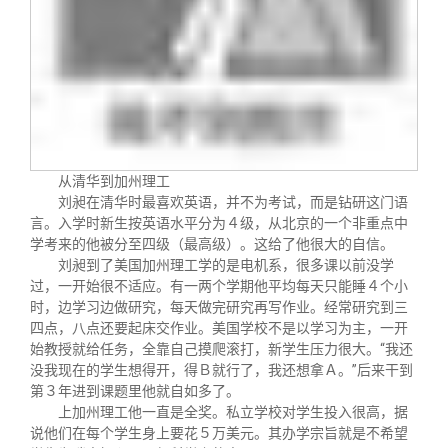
关闭
信息化服务
总会简介
三创大赛
会长致辞
实用信息
总会章程
从清华到加州理工
理事会名单
刘昶在清华时最喜欢英语，并不为考试，而是钻研这门语
言。入学时新生按英语水平分为４级，从北京的一个非重点中
学考来的他被分至四级（最高级）。这给了他很大的自信。
制度法规
刘昶到了美国加州理工学的是电机系，很多课以前没学
过，一开始很不适应。有一两个学期他平均每天只能睡４个小
时，边学习边做研究，每天做完研究再写作业。经常研究到三
联系我们
四点，八点还要起床交作业。美国学校不是以学习为主，一开
始教授就给任务，全靠自己摸爬滚打，新学生压力很大。“我还
没我现在的学生想得开，得Ｂ就行了，我还想拿Ａ。”后来干到
第３年进到课题里他就自如多了。
上加州理工他一直是全奖。私立学校对学生投入很高，据
说他们在每个学生身上要花５万美元。其办学宗旨就是不希望