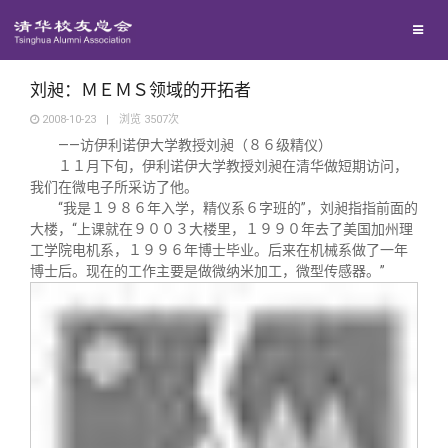
兴趣群体
捐赠方法
我要订阅
清华故事
西南联大校友会
义工计划
新媒体平台
青春风采
刘昶：ＭＥＭＳ领域的开拓者
2008-10-23
|
浏览
3507
次
——访伊利诺伊大学教授刘昶（８６级精仪）
校友文苑
１１月下旬，伊利诺伊大学教授刘昶在清华做短期访问，
我们在微电子所采访了他。
“我是１９８６年入学，精仪系６字班的”，刘昶指指前面的
校友讲坛
大楼，“上课就在９００３大楼里，１９９０年去了美国加州理
工学院电机系，１９９６年博士毕业。后来在机械系做了一年
校友视界
博士后。现在的工作主要是做微纳米加工，微型传感器。”
校友服务
校友总会
终身学习