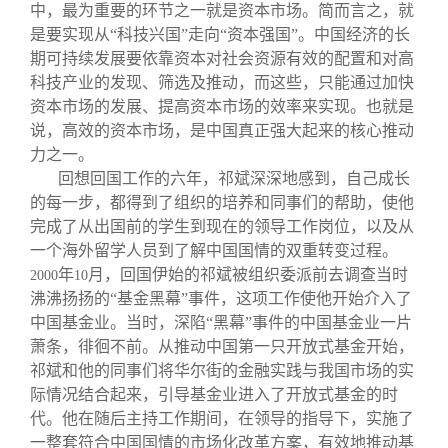
中，最为重要的环节之一就是资本市场。简而言之，就
是要实现从“科技兴国”走向“资本强国”。中国经济的长
期可持续发展要依靠资本对社会资源有效的配置和对高
科技产业的发现、筛选及推动，而这些，只能通过加快
资本市场的发展、提高资本市场的效率来实现。也就是
说，高效的资本市场，是中国真正强大起来的核心推动
力之一。
回想回国工作的六年，祁斌深深地感到，自己成长
的每一步，都得到了组织的培养和同事们的帮助，使他
完成了从出国前的学生到现在的领导工作岗位，以及从
一个海外留学人员到了解中国国情的双重转变过程。
年
月，回国伊始的祁斌被组织委派前去调查当时
2000
10
沸沸扬扬的“基金黑幕”事件，这项工作使他开始介入了
中国基金业。当时，深陷“黑幕”事件的中国基金业一片
萧条，徘徊不前。从推动中国第一只开放式基金开始，
祁斌和他的同事们将华尔街的金融实践与我国市场的实
际情况结合起来，引导基金业进入了开放式基金的时
代。他在随后主持工作期间，在领导的指导下，实施了
一整套符合中国国情的市场化改革方案，有效地推动基