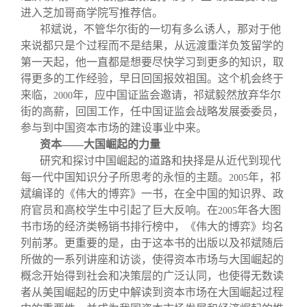
进入芝加哥商学院写推荐信。
祁斌说，不管华尔街的一切有多么诱人，那对于他
来说都只是个过程而不是结果，从远渡重洋负笈留学的
第一天起，他一直都是想要尽快学习到更多的知识，取
得更多的工作经验，早日回国报效祖国。这个机会终于
来临，
年，应中国证监会邀请，祁斌毅然放弃华尔
2000
街的高薪，回国工作，任中国证监会战略发展委委员，
参与到中国资本市场的建设事业中来。
资本——大国崛起的力量
研究和探讨中国崛起的道路和抉择是从近代到现代
每一代中国知识分子所思考的永恒的主题。
年，祁
2005
斌编译的《伟大的博弈》一书，在全中国的知识界、政
府官员和高校学生中引起了巨大反响。在
年各大图
2005
书市场的经济类畅销书排行榜中，《伟大的博弈》均名
列前茅。更重要的是，由于这本书的出版以及祁斌随后
所做的一系列讲座和访谈，使得资本市场与大国崛起的
概念开始得到社会和决策层的广泛认同，也使得无数读
者从美国崛起的历史中解读到资本市场在大国崛起过程