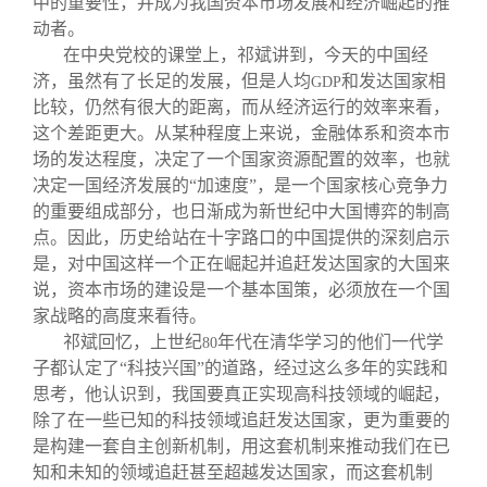
中的重要性，并成为我国资本市场发展和经济崛起的推
动者。
在中央党校的课堂上，祁斌讲到，今天的中国经
济，虽然有了长足的发展，但是人均
和发达国家相
GDP
比较，仍然有很大的距离，而从经济运行的效率来看，
这个差距更大。从某种程度上来说，金融体系和资本市
场的发达程度，决定了一个国家资源配置的效率，也就
决定一国经济发展的“加速度”，是一个国家核心竞争力
的重要组成部分，也日渐成为新世纪中大国博弈的制高
点。因此，历史给站在十字路口的中国提供的深刻启示
是，对中国这样一个正在崛起并追赶发达国家的大国来
说，资本市场的建设是一个基本国策，必须放在一个国
家战略的高度来看待。
祁斌回忆，上世纪
年代在清华学习的他们一代学
80
子都认定了“科技兴国”的道路，经过这么多年的实践和
思考，他认识到，我国要真正实现高科技领域的崛起，
除了在一些已知的科技领域追赶发达国家，更为重要的
是构建一套自主创新机制，用这套机制来推动我们在已
知和未知的领域追赶甚至超越发达国家，而这套机制