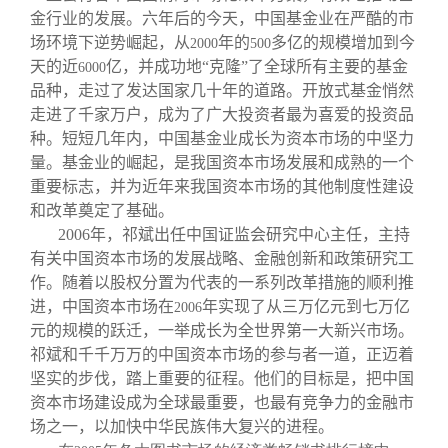
金行业的发展。六年后的今天，中国基金业在严酷的市
场环境下逆势崛起，从
年的
多亿的规模增加到今
2000
500
天的近
亿，并成功地“克隆”了全球所有主要的基金
6000
品种，走过了发达国家几十年的道路。开放式基金悄然
走进了千家万户，成为了广大投资者最为喜爱的投资品
种。短短几年内，中国基金业成长为资本市场的中坚力
量。基金业的崛起，是我国资本市场发展和成熟的一个
重要标志，并为近年来我国资本市场的其他制度性建设
和改革奠定了基础。
2006
年，祁斌出任中国证监会研究中心主任，主持
有关中国资本市场的发展战略、金融创新和政策研究工
作。随着以股权分置为代表的一系列改革措施的顺利推
进，中国资本市场在
年实现了从三万亿元到七万亿
2006
元的规模的跃迁，一举成长为全世界第一大新兴市场。
祁斌和千千万万的中国资本市场的参与者一道，正迈着
坚实的步伐，踏上重要的征程。他们的目标是，把中国
资本市场建设成为全球最重要，也最有竞争力的金融市
场之一，以加快中华民族伟大复兴的进程。