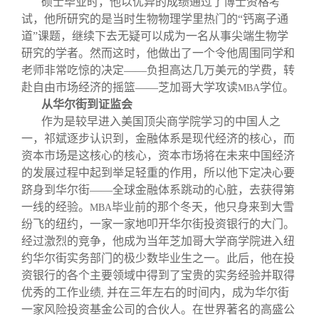
硕士毕业时，他以优异的成绩通过了博士资格考
试，他所研究的是当时生物物理学里热门的“钙离子通
道”课题，继续下去无疑可以成为一名从事尖端生物学
研究的学者。然而这时，他做出了一个令他周围同学和
老师非常吃惊的决定——负担高达几万美元的学费，转
赴自由市场经济的摇篮——芝加哥大学攻读
学位。
MBA
从华尔街到证监会
作为是较早进入美国顶尖商学院学习的中国人之
一，祁斌逐步认识到，金融体系是现代经济的核心，而
资本市场是这核心的核心，资本市场将在未来中国经济
的发展过程中起到举足轻重的作用，所以他下定决心要
跻身到华尔街——全球金融体系跳动的心脏，去获得第
一线的经验。
毕业前的那个冬天，他只身来到大雪
MBA
纷飞的纽约，一家一家地叩开华尔街投资银行的大门。
经过激烈的竞争，他成为当年芝加哥大学商学院进入纽
约华尔街实务部门的极少数毕业生之一。此后，他在投
资银行的各个主要领域中得到了宝贵的实务经验并取得
优秀的工作业绩
并在三年左右的时间内，成为华尔街
,
一家风险投资基金公司的合伙人。在世界著名的高盛公