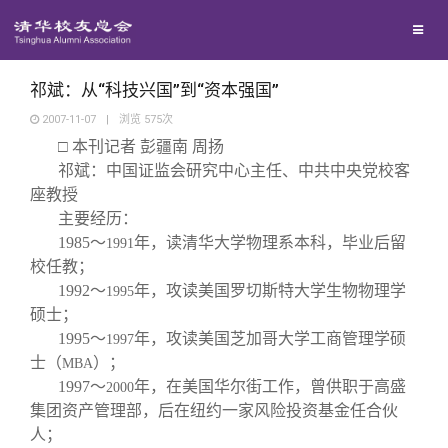
兴趣群体
捐赠方法
我要订阅
清华故事
西南联大校友会
义工计划
新媒体平台
青春风采
祁斌：从“科技兴国”到“资本强国”
2007-11-07
|
浏览
575
次
□
本刊记者
彭疆南
周扬
校友文苑
祁斌：中国证监会研究中心主任、中共中央党校客
座教授
校友讲坛
主要经历：
1985
～
年，读清华大学物理系本科，毕业后留
1991
校任教；
校友视界
1992
～
年，攻读美国罗切斯特大学生物物理学
1995
硕士；
校友服务
1995
～
年，攻读美国芝加哥大学工商管理学硕
1997
士（
）；
MBA
1997
～
年，在美国华尔街工作，曾供职于高盛
2000
校友总会
终身学习
集团资产管理部，后在纽约一家风险投资基金任合伙
人；