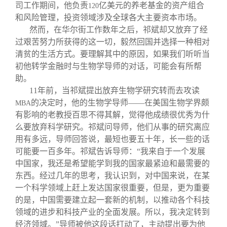
司工作期间，他负责
亿美元的养老基金的资产组合
120
和风险管理，投资领域涉及全球各大主要资本市场。
然而，在华尔街工作数年之后，祁斌却又放弃了经
过艰苦努力所获得的这一切，毅然回国并选择一种相对
清贫的生活方式。要理解其中的原因，如果我们听听当
初他转学金融时与生物学导师的对话，可能会有所帮
助。
11
年前，当祁斌提出放弃生物学研究转而去攻读
的决定时，他的生物学导师——在美国生物学界颇
MBA
有影响的老教授百思不得其解，觉得他成绩很优秀为什
么要放弃科学研究。祁斌问导师，他们从事的研究离应
用有多远，导师回答说，最短也要五十年，长一些的话
可能要一百多年。祁斌告诉导师：“我来自于一个发展
中国家，我还是希望能学到我的国家最紧迫和最需要的
东西。经过几年的思考，我认识到，对中国来说，在某
一个科学领域上赶上发达国家很重要，但是，更为重要
的是，中国需要建立起一套新的机制，以推动各个科技
领域的进步和科技产业的全面发展。所以，我决定转到
经济领域。”导师被他这段话打动了，主动提出要为他