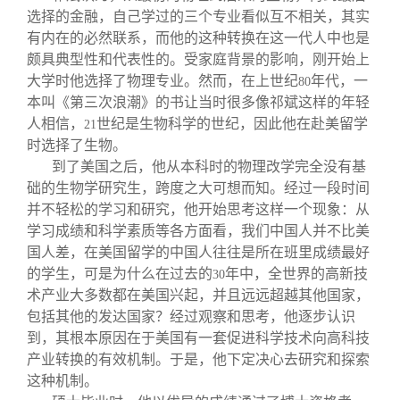
选择的金融，自己学过的三个专业看似互不相关，其实
有内在的必然联系，而他的这种转换在这一代人中也是
颇具典型性和代表性的。受家庭背景的影响，刚开始上
大学时他选择了物理专业。然而，在上世纪
年代，一
80
本叫《第三次浪潮》的书让当时很多像祁斌这样的年轻
人相信，
世纪是生物科学的世纪，因此他在赴美留学
21
时选择了生物。
到了美国之后，他从本科时的物理改学完全没有基
础的生物学研究生，跨度之大可想而知。经过一段时间
并不轻松的学习和研究，他开始思考这样一个现象：从
学习成绩和科学素质等各方面看，我们中国人并不比美
国人差，在美国留学的中国人往往是所在班里成绩最好
的学生，可是为什么在过去的
年中，全世界的高新技
30
术产业大多数都在美国兴起，并且远远超越其他国家，
包括其他的发达国家？经过观察和思考，他逐步认识
到，其根本原因在于美国有一套促进科学技术向高科技
产业转换的有效机制。于是，他下定决心去研究和探索
这种机制。