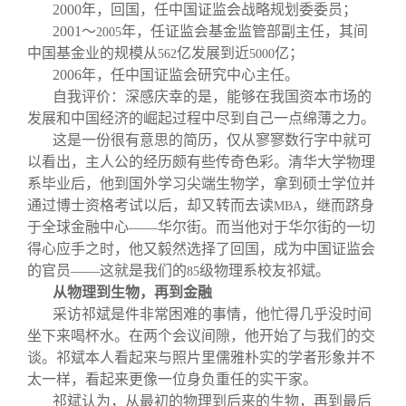
关闭
信息化服务
总会简介
2000
年，回国，任中国证监会战略规划委委员；
2001
～
年，任证监会基金监管部副主任，其间
2005
中国基金业的规模从
亿发展到近
亿；
562
5000
三创大赛
会长致辞
2006
年，任中国证监会研究中心主任。
自我评价：深感庆幸的是，能够在我国资本市场的
实用信息
总会章程
发展和中国经济的崛起过程中尽到自己一点绵薄之力。
这是一份很有意思的简历，仅从寥寥数行字中就可
以看出，主人公的经历颇有些传奇色彩。清华大学物理
理事会名单
系毕业后，他到国外学习尖端生物学，拿到硕士学位并
通过博士资格考试以后，却又转而去读
，继而跻身
MBA
制度法规
于全球金融中心——华尔街。而当他对于华尔街的一切
得心应手之时，他又毅然选择了回国，成为中国证监会
的官员——这就是我们的
级物理系校友祁斌。
85
联系我们
从物理到生物，再到金融
采访祁斌是件非常困难的事情，他忙得几乎没时间
坐下来喝杯水。在两个会议间隙，他开始了与我们的交
谈。祁斌本人看起来与照片里儒雅朴实的学者形象并不
太一样，看起来更像一位身负重任的实干家。
祁斌认为，从最初的物理到后来的生物，再到最后