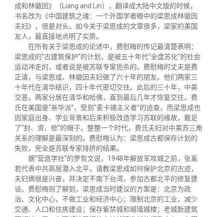
关闭
信息化服务
总会简介
成和林徽因》（Liang and Lin），翻译成大陆中文版的时候，
书名改为《中国建筑之魂：一个外国学者眼中的梁思成林徽因
夫妇》，很是对头。如今关于梁思成的文章很多，梁家的美国
三创大赛
会长致辞
友人，最直接地点明了实质。
在所有关于梁思成的论述中，费慰梅的传记最清楚表明：
梁思成的“古建筑保护”的计划，是被五十年代“全盘苏化”的社会
实用信息
总会章程
运动冲走的，或者说是被苏联专家扼杀的。费慰梅的丈夫是费
正清，与梁思成、林徽因夫妇做了六十年的朋友。他们两家三
十年代在清华结识，四十年代密切交往。此后的三十年，中美
理事会名单
交恶，两家分居在清华和哈佛，直到最后几年才恢复交往。费
氏在美国是“亲华派”，受到“麦卡锡主义者”的追查，而梁思成也
因家庭出身、学业背景和后来积极改造学习苏联的缘故，戴足
制度法规
了“封、资、修”的帽子。整整一个时代，费氏夫妇对中美苏三角
关系的理解是最深刻的。费慰梅认为：梁思成古都保存计划的
失败，完全是苏联专家排挤的结果。
联系我们
据“营造学社”的罗哲文说，1948年解放军攻城之前，张奚
若代表中共高层潜入北平，请教梁思成如何保护北京的古迹，
夫妇俩很是兴奋，并决定不南下台湾，参加古都北平的修复建
设。费慰梅则了解到，梁思成当时建议的方案是：北京为政
治、文化中心，不做工业和经济中心；限制北京的工业，减少
交通、人口和住房建设；保存紫禁城和城墙城楼；老城新建筑