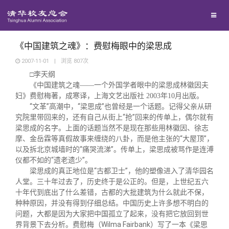
兴趣群体
捐赠方法
我要订阅
清华故事
西南联大校友会
义工计划
新媒体平台
青春风采
《中国建筑之魂》：费慰梅眼中的梁思成
2007-11-01
|
浏览
807
次
□李天纲
校友文苑
《中国建筑之魂——一个外国学者眼中的梁思成林徽因夫
妇》费慰梅著，成寒译，上海文艺出版社 2003年10月出版。
“文革”高潮中，“梁思成”也曾经是一个话题。记得父亲从研
校友讲坛
究院里带回来的，还有自己从街上“抢”回来的传单上，偶尔就有
梁思成的名字。上面的话题当然不是现在那些用林徽因、徐志
校友视界
摩、金岳霖等真假故事来缠绕的八卦，而是他主张的“大屋顶”，
以及拆北京城墙时的“痛哭流涕”。传单上，梁思成被骂作是连溥
仪都不如的“遗老遗少”。
校友服务
梁思成的真正地位是“古都卫士”，他的塑像进入了清华园名
人堂。三十年过去了，历史终于是公正的。但是，上世纪五六
十年代到底出了什么差错，古都的大批建筑为什么就此不保，
校友总会
终身学习
种种原因，并没有得到仔细总结。中国历史上许多想不明白的
问题，大都是因为大家把中国孤立了起来，没有把它放回到世
界背景下去分析。费慰梅（Wilma Fairbank）写了一本《梁思