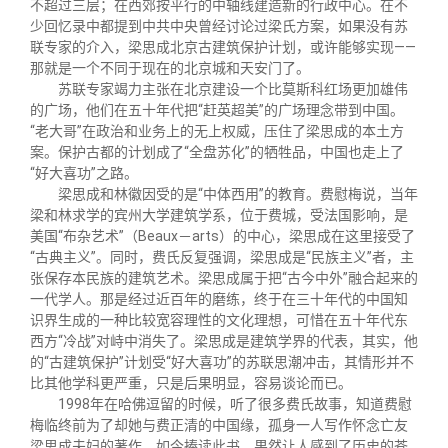
不超过三层；在西郊按平行的中轴线建造新的行政中心。在不
少回忆录中都提到中共中央曾经讨论过梁氏方案，如果没有苏
联专家的介入，梁思成北京古建筑保护计划，或许能够实现——
那就是一个不同于现在的北京城和天安门了。
苏联专家竭力主张在北京建设一个比莫斯科红场更加雄伟
的广场，他们在五十年代把“赶英超美”的广场理念带到中国。
“老大哥”在政治和业务上的无上权威，压住了梁思成的本土方
案。保护古都的计划成了“全盘苏化”的牺牲品，中国也走上了
“好大喜功”之路。
梁思成和林徽因受的是“中体西用”的教育。费慰梅说，当年
梁和林求学的宾州大学建筑学系，位于费城，受法国影响，是
美国“布杂艺术”（Beaux－arts）的中心，梁思成在这里接受了
“古典主义”。同时，费氏反复强调，梁思成是“民族主义”者，主
张保存本民族的建筑艺术。梁思成属于把“古今中外”融合起来的
一代学人。那是经过近百年的磨练，终于在三十年代的中国知
识界生成的一种比较宽容理性的文化理想，可惜在五十年代东
西方“冷战”对峙中消失了。梁思成是建筑学界的代表，其实，他
的“古建筑保护”计划受“好大喜功”的苏联思潮冲击，其情形并不
比其他学科更严重，只是后果明显，容易谈论而已。
1998年在哈佛逗留的时候，听了很多费氏故事，知道费慰
梅临终前为了却她与费正清的中国缘，孤身一人写作怀念亡友
梁思成夫妇的著作。如今捧读此书，果然让人感到了历史的苍