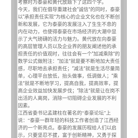
考察时为泰豪和黄代放题下了这四个字。
今天，我们在倡导重建社会“诚信”的同时，泰豪
以
“承担责任实现”为核心的企业文化也在不断创
新和发展，它为泰豪
的发展注入了生生不息的
内在动力，也使得泰豪在市场经济的大潮中
显
示了大气磅礴的活力与魅力。黄代放在向泰豪
的高层管理人员以及企业界的朋友阐述他的承
担责任的价值观时，往往会有一个“加减乘除”的
数学公式做附注：“加法”就是要不断地加大责任
感，尽职地去承担责任；“减法”就是生活尽量简
单，心理平台放低，抬头做事，低调做人；“乘
法”就是不断地学习，提高自我，提高效率，提
高企业效益加快发展步伐；“除法”就是让在岗不
出活的人离岗，消除一切阻碍企业发展的不利
因素。
江西省委书记孟建柱在著名的“泰豪论坛”上
说：“泰豪一群年轻的科技工作者创造了江西经
济的一个新亮点。泰豪的发展历程给人们以启
示，只要坚忍不拔，富于创新精神，又勇于探