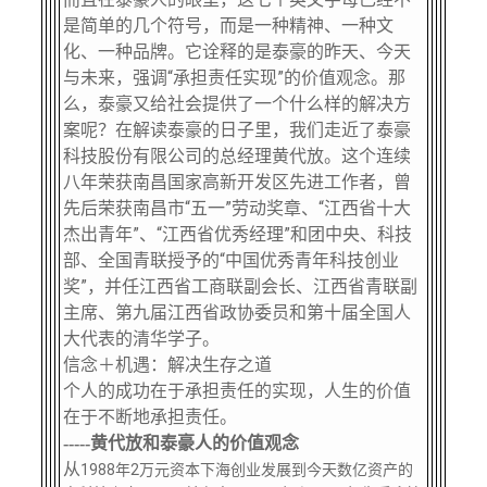
关闭
信息化服务
总会简介
是简单的几个符号，而是一种精神、一种文
化、一种品牌。它诠释的是泰豪的昨天、今天
三创大赛
会长致辞
与未来，强调“承担责任实现”的价值观念。那
么，泰豪又给社会提供了一个什么样的解决方
案呢？在解读泰豪的日子里，我们走近了泰豪
实用信息
总会章程
科技股份有限公司的总经理黄代放。这个连续
八年荣获南昌国家高新开发区先进工作者，曾
理事会名单
先后荣获南昌市“五一”劳动奖章、“江西省十大
杰出青年”、“江西省优秀经理”和团中央、科技
部、全国青联授予的“中国优秀青年科技创业
制度法规
奖”，并任江西省工商联副会长、江西省青联副
主席、第九届江西省政协委员和第十届全国人
大代表的清华学子。
联系我们
信念＋机遇：解决生存之道
个人的成功在于承担责任的实现，人生的价值
在于不断地承担责任。
-----黄代放和泰豪人的价值观念
从
1988年2万元资本下海创业发展到今天数亿资产的