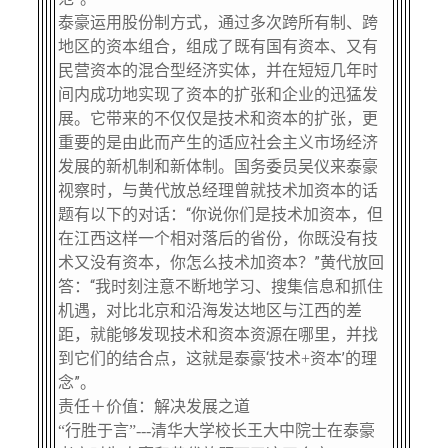
泰豪运用股份制方式，通过多次跨所有制、跨
地区的资本组合，组成了既有国有资本、又有
民营资本的混合型经济实体，并在短短几年时
间内成功地实现了资本的扩张和企业的迅猛发
展。它带来的不仅仅是技术和资本的扩张，更
重要的是由此而产生的适应社会主义市场经济
发展的新机制和新体制。国务委员吴仪来泰豪
视察时，与黄代放总经理曾就技术加资本的话
题有以下的对话：“你说你们是技术加资本，但
在江西这样一个相对落后的省份，你既没有技
术又没有资本，你怎么技术加资本？”黄代放回
答：“我时刻注意不断地学习、搜集信息和抓住
机遇，对比北京和沿海发达地区与江西的差
距，就能够发现技术和资本资源在哪里，并找
到它们的结合点，这就是泰豪
‘
技术
资本
’
的理
+
念”。
责任＋价值：解决发展之道
“行胜于言”
---
清华大学校长王大中院士在泰豪