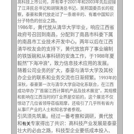
高科技上市公司，并有幸于2001年和2003年先后迎接
了江泽民总书记和胡锦涛总书记、吴邦国委员长的视
察，泰豪和黄代放走过了一条艰辛的、有着中国知识
分子特色的创业之路。
1986年，黄代放从清华大学毕业，响应江西省
政府号召回到南昌，分配到了南昌市科委下属
的南昌市工业技术开发中心。两年以后在江西
清华校友会的支持下，黄代放放弃了事业编制
的铁饭碗和从事科研的安逸工作，于1988年夏
毅然“下海冲浪”，致力信息技术应用的发展。
随着公司业务的扩大，泰豪与清华大学及其校
办企业的联系和业务交流也日渐频繁。
1993年的
深秋，泰豪第一次与清华大学自动化系联合，在江西
成功举办了“首届江西计算机产品及技术展览”，其规模
和影响在江西当时的IT业界是空前的，这个展览不仅
惊动了几位省领导莅临观摩，还吸引了几乎所有省内
从事IT产业的人士和知名学者参观。
引凤须先筑巢。经过一番考察和调研，黄代放
和
专家得出了共识：高科技产业发展是泰豪
有关
壮大的必由之路，科技型企业要低成本投入、