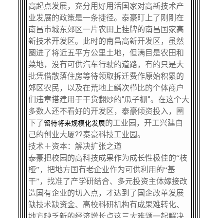
高起点发展，充分用好用活国家对高新技术产
业发展的政策是一条捷径。泰豪盯上了刚刚在
南昌市城东郊区一片农田上挂牌的南昌国家高
新技术开发区。此时的南昌高新开发区，虽然
圈进了将近五平方公里土地，但满目是农田和
菜地，没有可供汽车行驶的道路，有的只是大
批凭借散落住房等待领取拆迁费作原始积累的
郊区农民，以及在荒地上鳞次栉比的个体商户
们违章搭建用于干货翻炒的“瓜子棚”。在这个大
多数人还不看好的开发区，泰豪倾资投入，圈
下了
的工业园，开工兴建自
留待将来规模化发展
己的创业大厦??泰豪科技工业园。
＋
技术
资本：解决扩张之道
泰豪把校园的高科技成果作为成长性极佳的“枝
桠”，把地方国有老企业作为可供利用的“基
干”，找准了产学研结合、多元投资主体嫁接改
造国有企业的切入点，才达到了国企改革发展
缺技术缺资金、高校科研机构有成果难转化、
地方缺乏新的经济增长点这三大难题一起解决