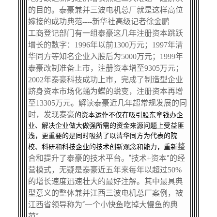
的目的。泰豪兼并三波电机总厂就是这样高位
嫁接的成功典范----
新华社高级记者徐金鹏
工商登记部门有一组泰豪这几年注册资本跳跃
增长的数字：
年以前
万元；
年清
1996
1300
1997
华同方等知名企业入股后为
万元；
年
5000
1999
泰豪改制准备上市，注册资本增至
万元；
9305
年泰豪科技成功上市，
完成了制造型企业
2002
跻身资本市场
化蛹为蝶
的蜕变，
注册资本再增
至
万元。解读泰豪近几年超常规发展的同
13305
时，发现泰豪
的资本运作不仅在吸引股东拿钱办企
业、解决企业做大做强所需的资金来源问题上受益匪
浅，更重要的是同时吸纳了以清华同方为代表的院
整
校、科研和科技企业的技术创新观念和能力，重新
合和提升了泰豪的技术平台。“技术
资本”的经
+
营模式，无疑是泰豪近五年来每年以超过
50%
的增长速度迅速壮大的最好注解。其中最具典
型意义的整体兼并江西三波电机总厂案例，被
江西省领导称为“一个小快鱼吃掉大慢鱼的典
范”。