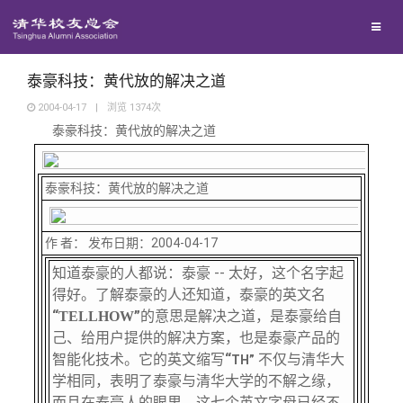
兴趣群体
捐赠方法
我要订阅
清华故事
西南联大校友会
义工计划
新媒体平台
青春风采
泰豪科技：黄代放的解决之道
2004-04-17
|
浏览
1374
次
泰豪科技：黄代放的解决之道
校友文苑
校友讲坛
泰豪科技：黄代放的解决之道
校友视界
作 者： 发布日期：2004-04-17
知道泰豪的人都说：泰豪 -- 太好，这个名字起
得好。了解泰豪的人还知道，泰豪的英文名
校友服务
“
”
的意思是解决之道，是泰豪给自
TELLHOW
己、给用户提供的解决方案，也是泰豪产品的
校友总会
终身学习
智能化技术。它的英文缩写
“
不仅与清华大
TH”
学相同，表明了泰豪与清华大学的不解之缘，
而且在泰豪人的眼里，这七个英文字母已经不