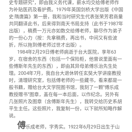
史专题研究”，即由我义务代课，薪水均交给傅老师作
为补贴医药及看护费。1979年英国剑桥大学出版《中国
史·隋唐篇》第一册，我和当时研究生代表张荣芳君商量
共同翻译此书，后来得到南天书局支持（此书于1987年
出版），稿费一万元亦如数交给傅老师，聊尽作为弟子
的一份心力（按：先拿稿费，再出书，中间又有些波
折，所以拖到傅老师过世才出版）。
1984
年2月29日傅老师病逝于台大医院，享年63
岁，在宿舍的东西（包括一个保险柜，他曾说里面有一
些傅斯年先生的东西），即由其异母弟傅乐治先生处
理。2004年7月，我自台大退休转任玄奘大学讲座教授
时，清理研究室，包括傅老师的一些藏书，看来都是一
般书籍，赠给台大文学院图书馆，我刻了一颗“傅乐成
教授赠书”图章，盖在每一本后面，以作纪念。另外有
几张照片及图章（含傅斯年先生），我转交给历史系胡
平生主任。这些照片，我复制一份，以下就所知略作解
说。
傅
乐成老师，字秀实。1922年6月29日出生于山