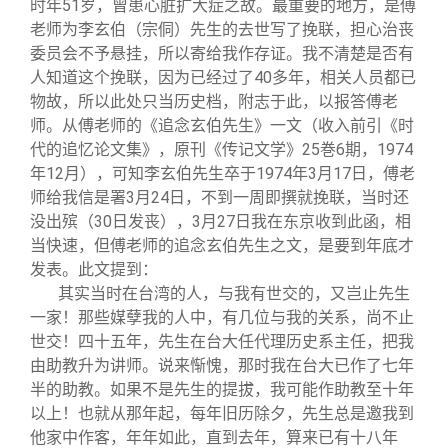
时年51岁，曾患心脏扩大症之故。最重要的地方，是傅
老师为李玄伯（宗侗）先生的去世写了挽联，担心治丧
委员会不予悬挂，所以寄给我作存证。我不清楚是否有
人知道这个挽联，因为已经过了40多年，相关人员都已
物故，所以此处只当历史档，附志于此，以报答傅老
师。从傅老师的《追念玄伯先生》一文（收入前引《时
代的追忆论文集》，原刊《传记文学》25巻6期，1974
年12月），可知李玄伯先生卒于1974年3月17日，傅老
师给我信是署3月24日，不到一周即撰就挽联，当时还
没出殡（30日发丧），3月27日我在东京收到此函，相
当快速，但傅老师的追念玄伯先生之文，是要到年底才
发表。此文提到：
其实当时在台湾的人，与我有世交的，又岂止先生
一家！那些媒孽我的人中，有几位与我的关系，尚不止
世交！四十五年，先生在台大任代理历史系主任，把我
由助教升为讲师。说来惭愧，那时我在台大已作了七年
半的助教。如果不是先生的提拔，我可能作助教至十年
以上！也就从那年起，每年旧历除夕，先生总是邀我到
他家中作客，年年如此，直到去年，算来已有十八年