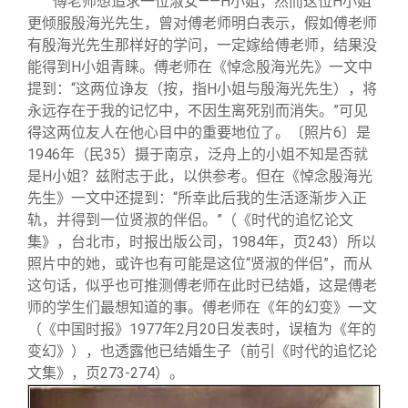
傅老师想追求一位淑女——H小姐，然而这位H小姐
更倾服殷海光先生，曾对傅老师明白表示，假如傅老师
有殷海光先生那样好的学问，一定嫁给傅老师，结果没
能得到H小姐青睐。傅老师在《悼念殷海光先》一文中
提到：“这两位诤友（按，指H小姐与殷海光先生），将
永远存在于我的记忆中，不因生离死别而消失。”可见
得这两位友人在他心目中的重要地位了。〔照片6〕是
1946年（民35）摄于南京，泛舟上的小姐不知是否就
是H小姐？兹附志于此，以供参考。但在《悼念殷海光
先生》一文中还提到：“所幸此后我的生活逐渐步入正
轨，并得到一位贤淑的伴侣。”（《时代的追忆论文
集》，台北市，时报出版公司，1984年，页243）所以
照片中的她，或许也有可能是这位“贤淑的伴侣”，而从
这句话，似乎也可推测傅老师在此时已结婚，这是傅老
师的学生们最想知道的事。傅老师在《年的幻变》一文
（《中国时报》1977年2月20日发表时，误植为《年的
变幻》），也透露他已结婚生子（前引《时代的追忆论
文集》，页273-274）。