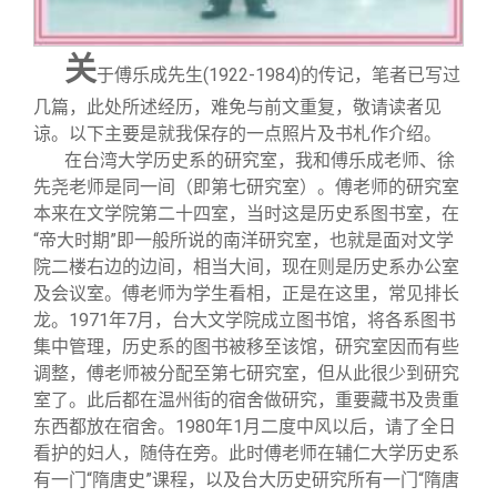
关
于傅乐成先生(1922-1984)的传记，笔者已写过
几篇，此处所述经历，难免与前文重复，敬请读者见
谅。以下主要是就我保存的一点照片及书札作介绍。
在台湾大学历史系的研究室，我和傅乐成老师、徐
先尧老师是同一间（即第七研究室）。傅老师的研究室
本来在文学院第二十四室，当时这是历史系图书室，在
“帝大时期”即一般所说的南洋研究室，也就是面对文学
院二楼右边的边间，相当大间，现在则是历史系办公室
及会议室。傅老师为学生看相，正是在这里，常见排长
龙。1971年7月，台大文学院成立图书馆，将各系图书
集中管理，历史系的图书被移至该馆，研究室因而有些
调整，傅老师被分配至第七研究室，但从此很少到研究
室了。此后都在温州街的宿舍做研究，重要藏书及贵重
东西都放在宿舍。1980年1月二度中风以后，请了全日
看护的妇人，随侍在旁。此时傅老师在辅仁大学历史系
有一门“隋唐史”课程，以及台大历史研究所有一门“隋唐