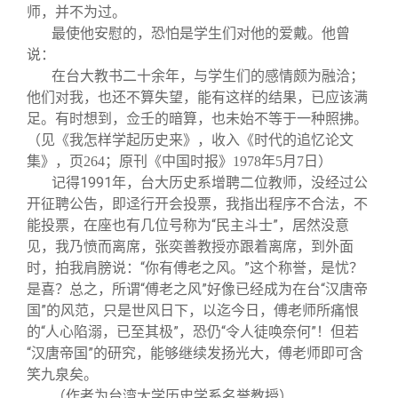
师，并不为过。
最使他安慰的，恐怕是学生们对他的爱戴。他曾
说：
在台大教书二十余年，与学生们的感情颇为融洽；
他们对我，也还不算失望，能有这样的结果，已应该满
足。有时想到，佥壬的暗算，也未始不等于一种照拂。
（见《我怎样学起历史来》，收入《时代的追忆论文
集》，页264；原刊《中国时报》1978年5月7日）
记得1991年，台大历史系增聘二位教师，没经过公
开征聘公告，即迳行开会投票，我指出程序不合法，不
能投票，在座也有几位号称为“民主斗士”，居然没意
见，我乃愤而离席，张奕善教授亦跟着离席，到外面
时，拍我肩膀说：“你有傅老之风。”这个称誉，是忧？
是喜？总之，所谓“傅老之风”好像已经成为在台“汉唐帝
国”的风范，只是世风日下，以迄今日，傅老师所痛恨
的“人心陷溺，已至其极”，恐仍“令人徒唤奈何”！但若
“汉唐帝国”的研究，能够继续发扬光大，傅老师即可含
笑九泉矣。
（作者为台湾大学历史学系名誉教授）