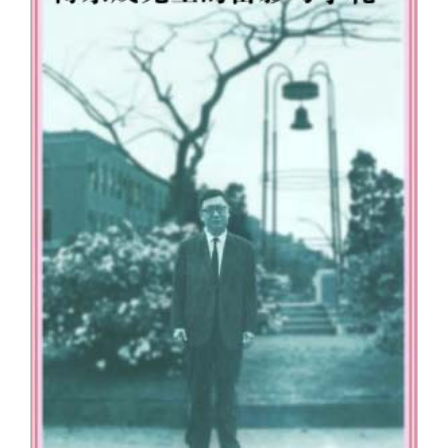
关闭
信息化服务
总会简介
三创大赛
会长致辞
实用信息
总会章程
理事会名单
制度法规
联系我们