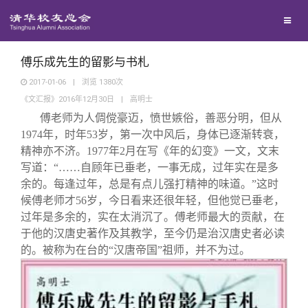
兴趣群体
捐赠方法
我要订阅
清华故事
西南联大校友会
义工计划
新媒体平台
青春风采
傅乐成先生的留影与书札
2017-01-06
|
浏览
1380
次
《文汇报》2016年12月30日
|
高明士
校友文苑
傅老师为人倜傥豪迈，愤世嫉俗，善恶分明，但从
1974年，时年53岁，第一次中风后，身体已逐渐转衰，
校友讲坛
精神亦不济。1977年2月在写《年的幻变》一文，文末
写道：“……自顾年已垂老，一事无成，过年实在是多
余的。每逢过年，总是有点儿强打精神的味道。”这时
校友视界
候傅老师才56岁，今日看来还很年轻，但他觉已垂老，
过年是多余的，实在太消沉了。傅老师最大的贡献，在
校友服务
于他的汉唐史著作及其教学，至今仍是治汉唐史者必读
的。被称为在台的“汉唐帝国”祖师，并不为过。
校友总会
终身学习