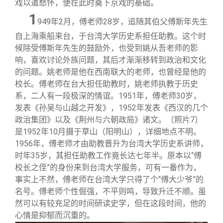
戏以遣愁怀，便在此时奠下京戏的基础。
1
949
年2月，傅老师28岁，追随其伯父傅斯年先生
自上海乘船来台，于台湾大学历史系担任助教。这个时
候除受傅斯年先生的鼓励外，也受到姚从吾老师的影
响，喜欢讨论外族问题，其后才渐渐移转到政治和文化
的问题。姚老师是他在西南联大的老师，也曾经是他的
校长。傅老师在台大担任助教时，姚老师执教于历史
系，二人有一段极深的情谊。1951年，傅老师30岁，
发表《孙吴与山越之开发》，1952年发表《西汉的几个
政治集团》以及《荆州与六朝政局》诸文。〔照片7〕
是1952年10月摄于草山（阳明山），详细地点不明。
1956年，傅老师才由助教晋升为台湾大学历史系讲师，
时年35岁，其担任助教工作竟长达七年半。原本以“傅
校长之侄”的身份来到台湾大学服务，可有一番作为，
事实上不然，傅老师在台湾大学只得了个“傅大少爷”的
名号。傅老师个性倔强，不平则鸣，导致升迁不顺。虽
然可以有较充足的时间研读史学，但在这段时间，他的
心情是抑郁而沉重的。