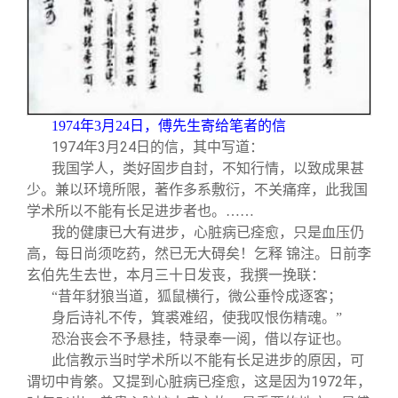
1974
年3月24日，傅先生寄给笔者的信
1974
年3月24日的信，其中写道：
我国学人，类好固步自封，不知行情，以致成果甚
少。兼以环境所限，著作多系敷衍，不关痛痒，此我国
学术所以不能有长足进步者也。……
我的健康已大有进步，心脏病已痊愈，只是血压仍
高，每日尚须吃药，然已无大碍矣！乞释 锦注。日前李
玄伯先生去世，本月三十日发丧，我撰一挽联：
“昔年豺狼当道，狐鼠横行，微公垂怜成逐客；
身后诗礼不传，箕裘难绍，使我叹恨伤精魂。”
恐治丧会不予悬挂，特录奉一阅，借以存证也。
此信教示当时学术所以不能有长足进步的原因，可
谓切中肯綮。又提到心脏病已痊愈，这是因为1972年，