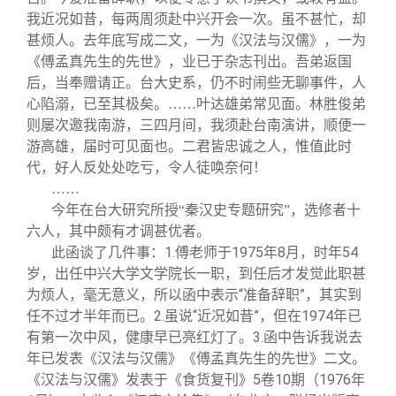
我近况如昔，每两周须赴中兴开会一次。虽不甚忙，却
甚烦人。去年底写成二文，一为《汉法与汉儒》，一为
《傅孟真先生的先世》，业已于杂志刊出。吾弟返国
后，当奉赠请正。台大史系，仍不时闹些无聊事件，人
心陷溺，已至其极矣。……叶达雄弟常见面。林胜俊弟
则屡次邀我南游，三四月间，我须赴台南演讲，顺便一
游高雄，届时可见面也。二君皆忠诚之人，惟值此时
代，好人反处处吃亏，令人徒唤奈何！
……
今年在台大研究所授“秦汉史专题研究”，选修者十
六人，其中颇有才调甚优者。
此函谈了几件事：1.傅老师于1975年8月，时年54
岁，出任中兴大学文学院长一职，到任后才发觉此职甚
为烦人，毫无意义，所以函中表示“准备辞职”，其实到
任不过才半年而已。2.虽说“近况如昔”，但在1974年已
有第一次中风，健康早已亮红灯了。3.函中告诉我说去
年已发表《汉法与汉儒》《傅孟真先生的先世》二文。
《汉法与汉儒》发表于《食货复刊》5卷10期（1976年