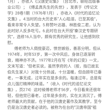
1月），亦收入《汉唐史论集》（台北市，联经出版事
业公司）；《傅孟真先生的先世》，发表于《传记文
学》28卷1期（1976年1月），亦收入《时代的追忆论
文集》。4.当时的台大历史系“人心陷溺，已至其极”，
看来非常令人失望。5.称赞叶达雄、林胜俊二君，认为
此时好人反多吃亏。6.此时在台大开授“秦汉史专题研
究”，选修16人当中，颇有优秀的研究生，让他感到欣
慰。
傅老师为人倜傥豪迈，愤世嫉俗，善恶分明，但从
1974年，时年53岁，第一次中风后，身体已逐渐转
衰，精神亦不济。1977年2月在写《年的幻变》一文，
文末写道：“但老实说，虽然李府的人（按，指已故玄
伯先生家人）对我十分热诚，十分温暖，但自顾年已垂
老，一事无成，过年实在是多余的。每逢过年，总是有
点儿强打精神的味道。”（收入《时代的追忆论文
集》，页274）这时候傅老师才56岁，今日看来还很年
轻，但他觉已垂老，过年是多余的，实在太消沉了。傅
老师最大的贡献，在于他的汉唐史著作及其教学，至今
仍是治汉唐史者必读的。被称为在台的“汉唐帝国”祖