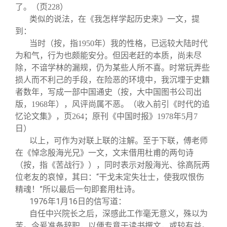
了。（页228）
类似的说法，在《我怎样学起历史来》一文，提
到：
当时（按，指1950年）我的性格，已远较大陆时代
为和气，行为也颇能安分。但因老赶的本质，尚未尽
除，不谙学林的漏规，仍为某些人所不喜。时常玩弄些
损人而不利己的手段，在险恶的环境中，我沉埋于史籍
者数年，写成一部中国通史（按，大中国图书公司出
版，1968年），风评尚属不恶。（收入前引《时代的追
忆论文集》，页264；原刊《中国时报》1978年5月7
日）
以上，可作为对联上联的注解。至于下联，傅老师
在《悼念殷海光兄》一文，文末借用杜甫的两句诗
（按，指《苦战行》），同时表示对殷海光、徐高阮两
位老友的哀悼，其曰：“干戈未定失壮士，使我叹恨伤
精魂！”所以最后一句即套用杜诗。
1976
年1月16日的信写道：
自任中兴院长之后，深感此工作毫无意义，殊以为
苦。今爰准备辞职，以便专意于读书撰文，或较有益。