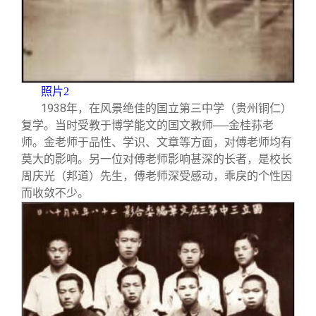
照片2
1938
年，在风景绝佳的国立第三中学（贵州铜仁）
复学。当时受教于博学能文的国文教师──金桂荪老
师。金老师于品性、学识、文章等方面，对傅老师均有
莫大的影响。另一位对傅老师影响甚深的长者，是校长
周庆光（邦道）先生，傅老师深受感动，乖戾的个性因
而收敛不少。