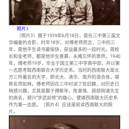
照片3
〔照片3〕摄于1939年6月18日，是在三中第三届文
华编委的合影，时年18岁。对傅老师而言，三中的三
年，是他平生读书最愉快，获益最多的一段时光。周校
长和金老师，都是他毕生景慕、永难忘怀的恩师。1940
年，傅老师19岁，毕业于国立第三中学高中部，并以第
一志愿考取西南联合大学历史系。当时的西南联大是北
方三所著名的大学，即北大、清华、南开的混合体，堪
称名师如林。傅老师因在三中时读了些旧籍，对历史已
稍感兴趣，尤其是震于傅斯年、陈寅恪、顾颉刚诸先生
的高名，顿兴“步武前修”的雄心，便填西南联大历史系
作为第一志愿。〔照片4〕应该是就读西南联大的照
片。