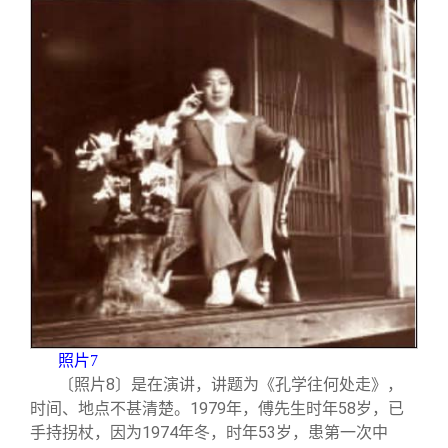
照片7
〔照片8〕是在演讲，讲题为《孔学往何处走》，
时间、地点不甚清楚。1979年，傅先生时年58岁，已
手持拐杖，因为1974年冬，时年53岁，患第一次中