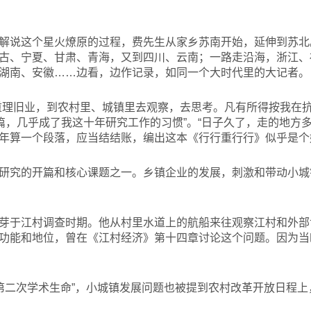
解说这个星火燎原的过程，费先生从家乡苏南开始，延伸到苏北
古、宁夏、甘肃、青海，又到四川、云南；一路走沿海，浙江、
湖南、安徽……边看，边作记录，如同一个大时代里的大记者。
重理旧业，到农村里、城镇里去观察，去思考。凡有所得按我在
一篇，几乎成了我这十年研究工作的习惯”。“日子久了，走的地方
年算一个段落，应当结结账，编出这本《行行重行行》似乎是个
研究的开篇和核心课题之一。乡镇企业的发展，刺激和带动小城
芽于江村调查时期。他从村里水道上的航船来往观察江村和外部
功能和地位，曾在《江村经济》第十四章讨论这个问题。因为当
第二次学术生命”，小城镇发展问题也被提到农村改革开放日程