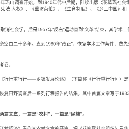
35年瑶山调查开始，到1940年代中后期，陆续出版《花篮瑶社
·宪法·人权》、《重访英伦》、《生育制度》、《乡土中国》和
整取消社会学，后是1957年“反右”运动直到“文革”结束，其学术
奈空白二十多年。直到1980年“改正”，恢复学术工作条件，费
考卷。
《行行重行行——乡镇发展论述》（下简称《行行重行行》）是
恢复田野调查后一系列行程报告的结集。其中首篇文章写于1983
两篇文章，一篇是“农村”，一篇是“民族”。
江村经济》看作其农村文章的开篇，把《花篮瑶社会组织》看作