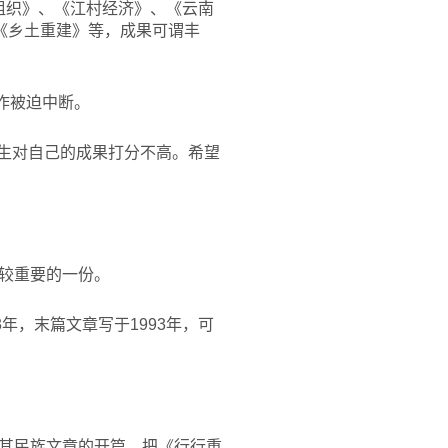
会组织》、《江村经济》、《云南
《乡土重建》等，成果可谓丰
工作被迫中断。
先生对自己的成果打分不高。希望
较重要的一份。
年，末篇文章写于1993年，可
其民族文章的开篇，把《行行重