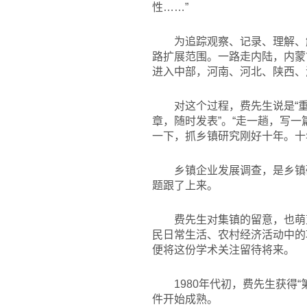
性……”
为追踪观察、记录、理解、
路扩展范围。一路走内陆，内蒙
进入中部，河南、河北、陕西、
对这个过程，费先生说是“
章，随时发表”。“走一趟，写
一下，抓乡镇研究刚好十年。十
乡镇企业发展调查，是乡镇
题跟了上来。
费先生对集镇的留意，也萌
民日常生活、农村经济活动中的
便将这份学术关注留待将来。
1980
年代初，费先生获得“
件开始成熟。