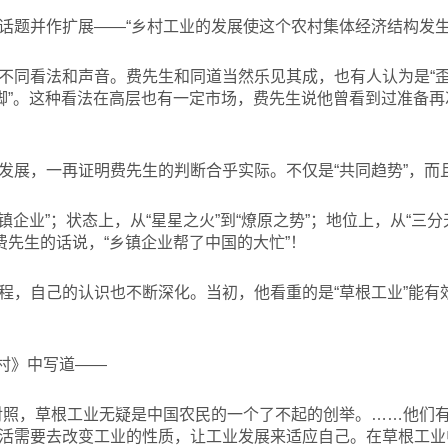
话题并作扩展——“乡村工业的发展使这个农村集体经济结构发生
不同看法和声音。费先生和同道当然乐见其成，也有人认为是“歪
墙脚”。这种看法在高层也有一定市场，费先生说他曾看到过准备
发展，一再证明费先生的判断合乎实际。不仅是“共同趋势”，而且
乡镇企业”；状态上，从“星星之火”到“燎原之势”；地位上，从“三分
费先生的话说，“乡镇企业帮了中国的大忙”！
程，自己的认识也不断深化。当初，他看重的是“草根工业”能有
村》中写道——
对照，草根工业无疑是中国农民的一个了不起的创举。……他们
活需要去改变工业的性质，让工业发展来适应自己。在草根工业