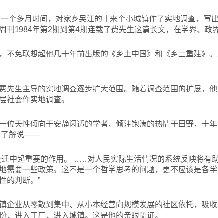
用一个多月时间，对家乡吴江的十来个小城镇作了实地调查，写
周刊1984年第2期到第4期连载了费先生这篇长文，在学界、政
，不免联想起他几十年前出版的《乡土中国》和《乡土重建》。
费先生主导的实地调查逐步扩大范围。随着调查范围的扩展，他
层社会作实地调查。
一位天性倾向于安静闲适的学者，倾注饱满的热情于田野，十年
作了解说——
变迁中起重要的作用。……对人民实际生活情况的系统反映将有
地需要一些政策。这不是一个哲学思考的问题，更不应该是各学
性的判断。”
镇企业从零散到集中、从小本经营向规模发展的社区依托，吸收
份，进入工厂，进入城镇。这是他的亲眼见证。