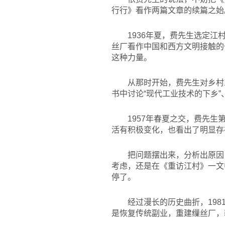
行行》看作两篇文章的续篇之始
1936
年夏，费先生选定江
丝厂看作中国和西方文明接触的
这种力量。
从那时开始，费先生对乡村
书中讨论“现代工业技术的下乡”
1957
年春夏之交，费先生
活有积极变化，也看出了明显存
把问题摆出来，分析出原因
考虑，还是在《重访江村》一文
停了。
经过漫长的历史曲折，19
是恢复传统副业，重建缫丝厂，