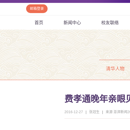
邮箱登录
首页
新闻中心
校友联络
清华人物
费孝通晚年亲眼
2016-12-27
|
张冠生
|
来源 澎湃新闻20