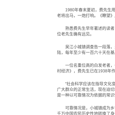
1980
年春末夏初，费先生
老将出马，一炮打响。《瞭望》
熟悉费先生早年著述的读者
位老先生确有远见。
吴江小城镇调查告一段落，
陆，每年至少有一百六十天在基
一位名重位高的白发老者，
村经济》，费先生已在1938年
“社会科学应该在指导文化
广大群众的正常生活，现在迫切
是一种以可靠情况为依据的常识
可靠情况是，小城镇成为乡
千万中国农民历史性地转换了身