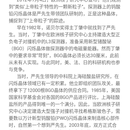
到“类似‘上帝粒子’特性的一颗新粒子”。探测器上的钨酸
铅闪烁晶体是严先生带领团队研制的，正是这种晶体，
捕捉到了“上帝粒子”的踪迹。
早在1982年，诺贝尔奖得主丁肇中就找到了严先
生。当时，丁肇中在欧洲核子研究中心主持建造大型正
负电子对撞机中的L3探测器，准备采用新型锗酸铋
（BGO）闪烁晶体做探测器中的电磁量能器。然而丁肇
中的要求非常“苛刻”，BGO晶体必须长达30厘米，此前
从未有人实现。与此同时，美、法、日的科研机构也参
与竞争。
当时，严先生领导的中科院上海硅酸盐研究所，在
闪烁晶体领域已有一定积累。他立即组织团队攻关，最
终拿下了12000根BGO晶体的供应合同。1985年，美国
国家科学基金会对各国的BGO产品进行评比，上海硅酸
盐所的产品得到唯一的一个满分。因此，当欧洲核子研
究中心决定建造大型强子对撞机寻找希格斯玻色子，需
要数以万计新型钨酸铅(PWO)闪烁晶体来制造核心部件
时，自然第一个想到严先生。2003年底，双方正式合