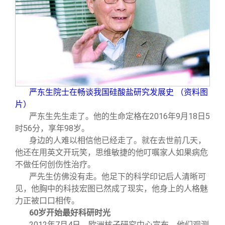
关闭
信息化服务
总会简介
三创大赛
会长致辞
实用信息
总会章程
严东生院士在畅谈我国硅酸盐研究发展史 （资料图
理事会名单
片）
严东生先生走了。他的生命定格在2016年9月18日5
制度法规
时56分，享年98岁。
身边的人难以相信他已经走了。就在去世前几天，
他还在用英文开玩笑，思维敏捷的他叮嘱家人如果病危
联系我们
不做任何创伤性治疗。
严先生仿佛没有走。他足下的科学印记后人清晰可
见，他胸中的科技宏图已然成了现实，他身上的人格魅
力正被口口相传。
60
岁开始最好科研时光
2012
年7月4日，欧洲核子研究中心宣布，他们观测