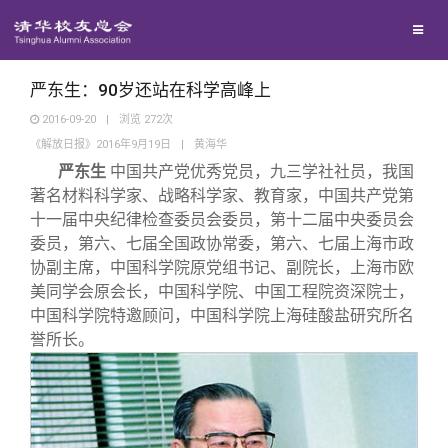
兴趣群体
捐赠方法
我要订阅
清华故事
西南联大校友会
义工计划
新媒体平台
青春风采
严东生：90岁还站在科学高峰上
2016-09-20
|
浏览
272
次
《解放日报》2016年9月19日
|
黄海华
校友文苑
严东生
中国共产党优秀党员，九三学社社员，我国
著名材料科学家、战略科学家、教育家，中国共产党第
校友讲坛
十一届中央纪律检查委员会委员，第十二届中央委员会
委员，第六、七届全国政协常委，第六、七届上海市政
协副主席，中国科学院原党组书记、副院长，上海市欧
校友视界
美同学会原会长，中国科学院、中国工程院资深院士，
中国科学院特邀顾问，中国科学院上海硅酸盐研究所名
校友服务
誉所长。
校友总会
终身学习