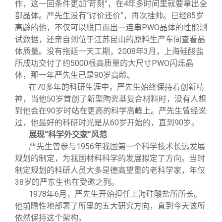
作，这一回条件更加“苛刻”，在4年多时间里就要拿出全
部晶体。严先生没有“讨价还价”，再次挂帅。已经85岁
高龄的他，不仅可以脱口而出一连串PWO晶体的性能测
试数据，还亲自到位于江苏昆山的原料生产车间查看晶
体质量。没有拖延一天工期，2008年3月，上海硅酸盐
所成功交付了约5000根高质量的大尺寸PWO闪烁晶
体，那一年严先生已是90岁高龄。
在70多年的科研生涯中，严先生始终保持着创新精
神，当他50岁首创了新型陶瓷基复合材料时，没有人想
到他会在90岁时站在更高的科学高峰上。严先生曾经说
过，他最好的科研时光是从60岁开始的，直到90岁。
展现“科学外交家”风范
严先生曾参与1956年我国第一个科学技术长远发展
规划的制定，为我国材料科学的发展拟定了方向。当时
制定规划的科研人员大多是德高望重的老科学家，年仅
38岁的严东生也在受邀之列。
1978
年6月，严先生开始担任上海硅酸盐所所长。
他前瞻性地部署了所里的五大研究方向，直到今天该所
依然保持这个架构。