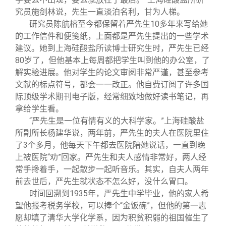
究员施剑林说，先生一直淡泊名利，甘为人梯。
研究员陈航榕至今都保留着严先生10多年来写给她
的工作信件和便笺纸，上面都是严先生提出的一些学术
建议。她到上海硅酸盐所读博士研究生时，严先生已经
80岁了，但他基本上每周都把学生叫到他的办公室，了
解实验进展。他对学生的论文审阅非常严谨，甚至参考
文献的标点符号，都会一一改正。他自费订阅了许多国
际顶级学术期刊电子版，经常细致地做好读书笔记，再
拿给学生看。
“严先生是一位有情有义的大科学家。”上海硅酸盐
所副所长杨建华说，两年前，严先生的夫人在医院里住
了3个多月，他每天下午都去医院陪她说话，一直到晚
上被医院“劝”回家。严先生和夫人感情非常好，两人经
常手搀着手，一起散步一起听音乐。其实，自夫人两年
前去世后，严先生就状态不怎么好，没什么胃口。
时间回溯到1935年，严先生中学毕业，他的家人希
望他报考税务学校，可以捧个“金饭碗”，但他的第一志
愿却填了清华大学化学系，因为积贫积弱的祖国催生了