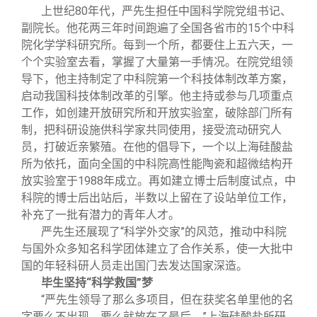
上世纪80年代，严先生担任中国科学院党组书记、
副院长。他花两三年时间跑遍了全国各省市的15个中科
院化学学科研究所。每到一个所，都要住上五六天，一
个个实验室去看，掌握了大量第一手情况。在院党组领
导下，他主持制定了中科院第一个科技体制改革方案，
启动我国科技体制改革的引擎。他主持或参与几项重点
工作，如创建开放研究所和开放实验室，破除部门所有
制，把科研设施供科学家共同使用，接受流动研究人
员，打破近亲繁殖。在他的倡导下，一个以上海硅酸盐
所为依托，面向全国的中科院高性能陶瓷和超微结构开
放实验室于1988年成立。再如建立博士后制度试点，中
科院的博士后出站后，半数以上留在了设站单位工作，
补充了一批有潜力的青年人才。
严先生还展现了“科学外交家”的风范，推动中科院
与国外众多知名科学团体建立了合作关系，使一大批中
国的年轻科研人员走出国门去发达国家深造。
毕生坚持“科学救国”梦
“严先生领导了那么多项目，但在获奖名单里他的名
字要么不出现，要么就放在了最后。”上海硅酸盐所研