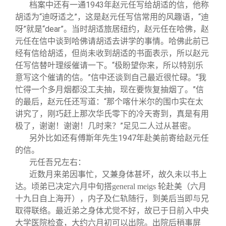
档案中还有一通1943年赵元任写给胡适的信，他称
胡适为“迪呀适之”，这是赵元任写信常用的风趣语，“迪
呀”就是“dear”。当时胡适旅居纽约，赵元任在哈佛，赵
元任在信中谈到哈佛请胡适去讲学的事情。哈佛此前已
经有信给胡适，但尚未收到胡适的书面表示，所以赵元
任写信替叶理绥催请一下。“极盼望你来，所以特别乐
意写这个催请的信。”信中还谈到自己最近很忙碌。“我
忙得一个多月烟都没工夫抽，现在要恢复抽烟了。”信
的最后，赵元任还写道：“那个喀什米尔的围巾实在太
讲究了，刚巧赶上那次华氏零下的冷天寄到，真是有用
极了，谢谢！谢谢！几时来？”足见二人过从甚密。
另外比如还有傅斯年先生1947年赴美前寄给赵元任
的信。
元任吾兄左右：
近数月来弟因事忙，又兼身体甚坏，故久未以书上
达。顷弟已决定六月中旬搭general meigs 轮赴美（六月
十九日自上海开），内子及仁轨随行，到美后当即与兄
取得联络。最近弟之身体尤觉不好，故已于日前入中央
大学医院检查，大约六月初可以出院。出院后稍事屏