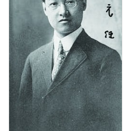
关闭
信息化服务
总会简介
三创大赛
会长致辞
实用信息
总会章程
理事会名单
制度法规
联系我们