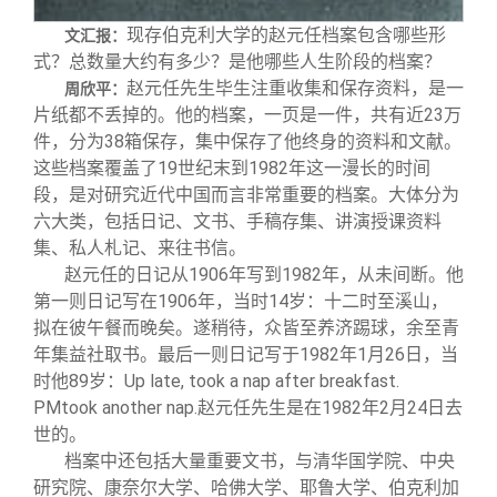
现存伯克利大学的赵元任档案包含哪些形
文汇报：
式？总数量大约有多少？是他哪些人生阶段的档案？
赵元任先生毕生注重收集和保存资料，是一
周欣平：
片纸都不丢掉的。他的档案，一页是一件，共有近23万
件，分为38箱保存，集中保存了他终身的资料和文献。
这些档案覆盖了19世纪末到1982年这一漫长的时间
段，是对研究近代中国而言非常重要的档案。大体分为
六大类，包括日记、文书、手稿存集、讲演授课资料
集、私人札记、来往书信。
赵元任的日记从1906年写到1982年，从未间断。他
第一则日记写在1906年，当时14岁：十二时至溪山，
拟在彼午餐而晚矣。遂稍待，众皆至养济踢球，余至青
年集益社取书。最后一则日记写于1982年1月26日，当
时他89岁：Up late, took a nap after breakfast.
PMtook another nap.赵元任先生是在1982年2月24日去
世的。
档案中还包括大量重要文书，与清华国学院、中央
研究院、康奈尔大学、哈佛大学、耶鲁大学、伯克利加