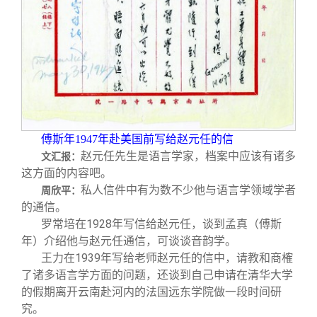
傅斯年1947年赴美国前写给赵元任的信
赵元任先生是语言学家，档案中应该有诸多
文汇报：
这方面的内容吧。
私人信件中有为数不少他与语言学领域学者
周欣平：
的通信。
罗常培在1928年写信给赵元任，谈到孟真（傅斯
年）介绍他与赵元任通信，可谈谈音韵学。
王力在1939年写给老师赵元任的信中，请教和商榷
了诸多语言学方面的问题，还谈到自己申请在清华大学
的假期离开云南赴河内的法国远东学院做一段时间研
究。