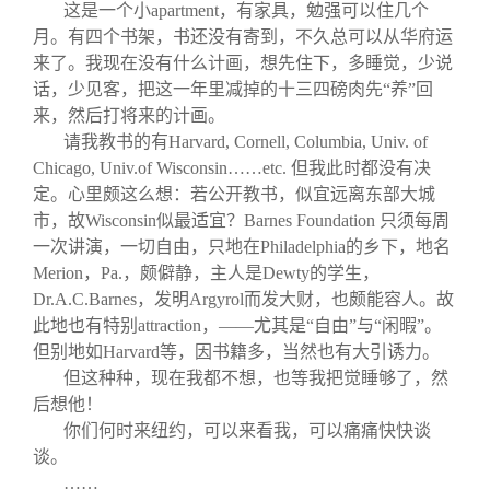
这是一个小apartment，有家具，勉强可以住几个
月。有四个书架，书还没有寄到，不久总可以从华府运
来了。我现在没有什么计画，想先住下，多睡觉，少说
话，少见客，把这一年里减掉的十三四磅肉先“养”回
来，然后打将来的计画。
请我教书的有Harvard, Cornell, Columbia, Univ. of
Chicago, Univ.of Wisconsin……etc. 但我此时都没有决
定。心里颇这么想：若公开教书，似宜远离东部大城
市，故Wisconsin似最适宜？Barnes Foundation 只须每周
一次讲演，一切自由，只地在Philadelphia的乡下，地名
Merion，Pa.，颇僻静，主人是Dewty的学生，
Dr.A.C.Barnes，发明Argyrol而发大财，也颇能容人。故
此地也有特别attraction，——尤其是“自由”与“闲暇”。
但别地如Harvard等，因书籍多，当然也有大引诱力。
但这种种，现在我都不想，也等我把觉睡够了，然
后想他！
你们何时来纽约，可以来看我，可以痛痛快快谈
谈。
……