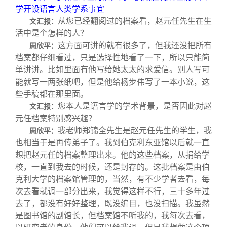
学开设语言人类学系事宜
从您已经翻阅过的档案看，赵元任先生在生
文汇报：
活中是个怎样的人？
这方面可讲的就有很多了，但我还没把所有
周欣平：
档案都仔细看过，只是选择性地看了一下，所以只能简
单讲讲。比如里面有他写给她太太的求爱信。别人写可
能就写一两张纸吧，但是他给杨步伟写了一本小说，这
些手稿都在那里面。
您本人是语言学的学术背景，是否因此对赵
文汇报：
元任档案特别感兴趣？
我老师郑锦全先生是赵元任先生的学生，我
周欣平：
也相当于是再传弟子了。我到伯克利东亚馆以后就一直
想把赵元任的档案整理出来。他的这些档案，从捐给学
校，一直到我去的时候，还是封存的。这批档案是由伯
克利大学的档案馆管理的，当然，有不少学者去看，每
次去看就调一部分出来，我觉得这样不行，三十多年过
去了，都没有好好整理，既没编目，也没扫描。我虽然
是图书馆的副馆长，但档案馆不听我的，我每次去看，