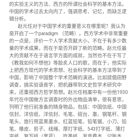
的实验主义的方法、西方的所谓社会科学的基本方法。
中国的学术过去太向内了，强调思考、记忆，而缺乏逻
辑分析。
赵元任对于中国学术的重要意义在哪里呢？我认为
是开启了一个paradigm （范畴）。西方学术中非常重要
的一点是，评价一个人学术贡献大小，不在于有多少数
量的学术成果，而在于是否开辟了新的范畴。赵元任最
大的贡献不在于语言学方面的成就，当然也不在于写了
《教我如何不想他》等脍炙人口的歌，而在于，他实际
上把西方现代的学术思想、社会科学的基本方法带到了
中国，影响了中国整个学术范畴的演进。比如提倡田野
调查，搞实验语音学，把机器带到文史哲学术研究中
来，还重视西方哲学思想。赵元任档案中有一份他1930
年代在中国做方言调查时的外出物品清单，很有意思，
列明了他行前准备的随身物品，包括：中国信纸、中国
信封、洋信纸、洋信封、毛笔、砚台、墨、钢笔杆、钢
笔头、旅行用蓝黑墨水、红蓝铅笔、铅笔锯、小刀、铅
笔、橡皮、剪子、线绳、厚打字纸、543打字纸、薄打
字纸、复写纸（黑蓝）、吃墨纸、发音费本、记账本、