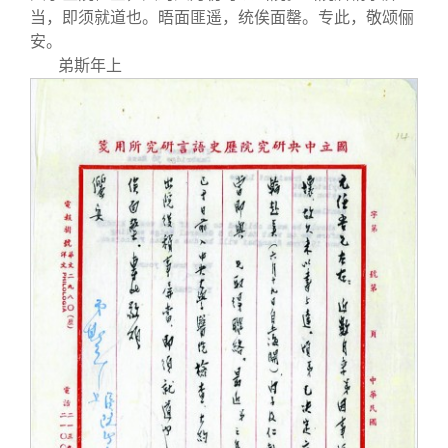
当，即须就道也。晤面匪遥，统俟面罄。专此，敬颂俪
安。
弟斯年上