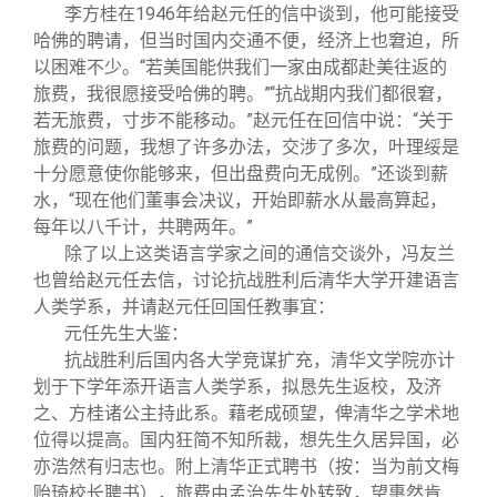
李方桂在1946年给赵元任的信中谈到，他可能接受
哈佛的聘请，但当时国内交通不便，经济上也窘迫，所
以困难不少。“若美国能供我们一家由成都赴美往返的
旅费，我很愿接受哈佛的聘。”“抗战期内我们都很窘，
若无旅费，寸步不能移动。”赵元任在回信中说：“关于
旅费的问题，我想了许多办法，交涉了多次，叶理绥是
十分愿意使你能够来，但出盘费向无成例。”还谈到薪
水，“现在他们董事会决议，开始即薪水从最高算起，
每年以八千计，共聘两年。”
除了以上这类语言学家之间的通信交谈外，冯友兰
也曾给赵元任去信，讨论抗战胜利后清华大学开建语言
人类学系，并请赵元任回国任教事宜：
元任先生大鉴：
抗战胜利后国内各大学竞谋扩充，清华文学院亦计
划于下学年添开语言人类学系，拟恳先生返校，及济
之、方桂诸公主持此系。藉老成硕望，俾清华之学术地
位得以提高。国内狂简不知所裁，想先生久居异国，必
亦浩然有归志也。附上清华正式聘书（按：当为前文梅
贻琦校长聘书），旅费由孟治先生处转致，望惠然肯