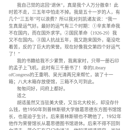
我自己觉的这回“退休”，真是我个人万分徼幸！此
时若不走，三五年中怕走不掉。我是五十一岁的人，有
几个“三五年”可以浪费？所以我对刘凯诸友说：“我一
生真是运气好。最好的运气有三个时期：①辛亥革命我
不在国内，而在国外求学。②国民革命（1926-29）我
又不在国内。③国人抗战五年，我又跑来国外，毫没吃
着苦，反的了巨大的荣誉。现在好像我交第四个好运气
了！”
我的书籍给我不少累赘，我离家时，只带一册石印
的孟子上飞机，此时有三千册书了！幸的Library
ofCongress的王重明、吴光清两兄来帮忙，装了十一
箱；八大木箱存放使馆，三箱不久可到此。
匆匆问好，问府上都好。
适之
胡适虽然又当驻美大使，又当北大校长，却没存什
么钱，他1950年到普林斯顿大学做葛思德东方图书馆馆
长，也是迫于生计。后来普林斯顿也不聘他了，1952年
他作为荣誉馆长从葛思德图书馆退休。后来不得不回到