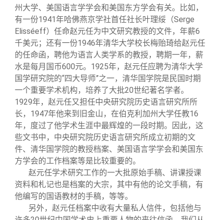
州大学、美国语言学学会和美国东方学会有关。比如，
有一份1941年哈佛燕京学社首任社长叶理绥（Serge
Elisséeff）任命赵元任为中文研究教授的文件，年薪6
千美元；还有一份1946年清华大学校长梅贻琦给赵元任
的任命函，聘他为语言人类学系的教授，聘期一年，薪
水是每月国币600元。1925年，赵元任应聘为清华大学
国学研究院的“四大导师”之一，清华国学院是民国时期
一个重要学术机构，培养了大批20世纪著名学者。
1929年，赵元任又担任中央研究院历史语言研究所所
长，1947年他来到旧金山，在伯克利加州大学任教16
年，度过了他学术生涯中最辉煌的一段时期。因此，这
些文书中，中央研究院历史语言研究所成立初期的文
件、清华国学院的教授档案、美国语言学学会和美国东
方学会的工作档案等是比较重要的。
赵元任学术研究工作的一大批原始手稿、讲课授课
资料和札记也是档案的大宗，其中有他的论文手稿，有
他编写的国语教材的手稿，等等。
另外，赵元任档案中收有大量私人信件，包括他与
许多20世纪中国学术史上重要人物的来往信函。我们从