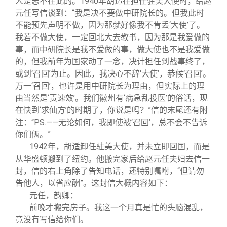
人是志不在此的。1940年胡适在担任驻美大使时，给赵
元任写信谈到：“我是决不要做中研院长的。但我此时
不能预先声明不做，因为那就好像我不肯丢‘大使’了。
我若不做大使，一定回北大去教书，因为那是我爱做的
事，而中研院长是我不爱做的事，做大使也不是我爱做
的，但我前年为国家动了一念，决计担任到战事终了，
或到‘召回’为止。因此，我决心不辞‘大使’，恭候‘召回’。
万一‘召回’，也许是用中研院长为理由，但实际上的理
由当然是‘责速效’。我们徽州有‘病急乱投医’的俗话，现
在快到‘求仙方’的时期了，你说是吗？”信的末尾还有附
注：“P.S.——无论如何，我即使被‘召回’，总不会不告诉
你们俩。”
1942
年，胡适卸任驻美大使，并未立即回国，而是
从华盛顿搬到了纽约。他搬完家后给赵元任夫妇去信一
封，信的右上角除了告知电话，还特别嘱咐，“但请勿
告他人，以省应酬”。这封信大概内容如下：
元任，韵卿：
前晚才搬完房子。我这一个月真是忙的头脑混乱，
竟没有写信给你们。