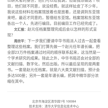
以研究者的身份，他们可以给我调，但是我想做这个项
目，他们就不同意，说没经费。就这样扯皮了不少年，
我说这些材料在档案馆放着也是放着，还是调到东亚馆
来吧，最近才同意的，暂借给东亚馆。档案馆和东亚馆
各出一个人，先进行编目。目前编目工作已经完成了。
赵元任档案整理完成后会以怎样的形式呈
文汇报：
现？
下一步我们要请中华书局派人过去一起查看
周欣平：
整理这些档案。我们打算先做一个赵元任年谱长编，把
全部23万件档案通过时间的顺序联系起来，这当然是一
个学术研究的成果。除此之外，中华书局还会对全部的
文献扫描、数字化，然后出版。所以最后呈现的是两套
书。一套是赵元任档案，就是六大类文献扫描，预计会
多达500册；另外一套是年谱长编，把其中精华部分浓
缩在其中。
北京市海淀区清华园1号 100084
技术支持：清华大学信息化技术中心