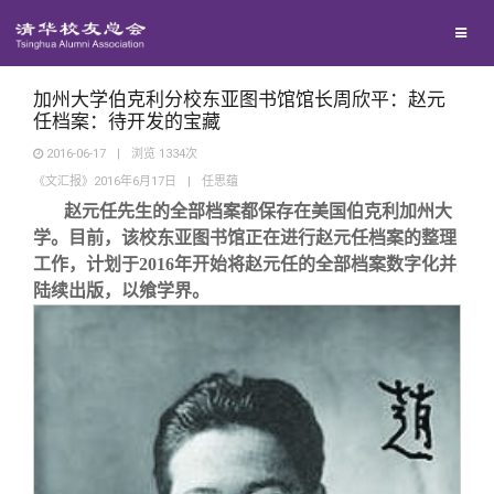
兴趣群体
捐赠方法
我要订阅
清华故事
西南联大校友会
义工计划
新媒体平台
青春风采
加州大学伯克利分校东亚图书馆馆长周欣平：赵元
任档案：待开发的宝藏
2016-06-17
|
浏览
1334
次
校友文苑
《文汇报》2016年6月17日
|
任思蕴
赵元任先生的全部档案都保存在美国伯克利加州大
校友讲坛
学。目前，该校东亚图书馆正在进行赵元任档案的整理
工作，计划于2016年开始将赵元任的全部档案数字化并
陆续出版，以飨学界。
校友视界
校友服务
校友总会
终身学习