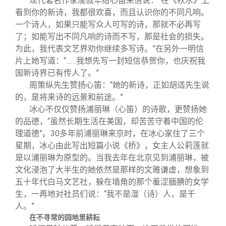
现代著名作家凌叔华给心笛来信说：“在《秋水》上
看到你的新诗，我都很欢喜，而且认识你的不同凡响。
一个诗人，如果只能写众人可写的诗，那就不必再写
了；如能写出不同凡响的诗而不写，那是社会的损失。
为此，我代表文艺界劝你继续多写诗。”在另外一明信
片上她写道：“……我想先写一封短信恭贺你，也庆祝我
国新诗界已有传人了。”
周策纵先生赞扬心笛：“她的新诗，正如胡适先生说
的，是将来诗的远景和前途。”
冰心不仅仅赞扬浦丽琳（心笛）的诗歌，更赞扬她
的品德，“虽然长期生活在美国，却苦苦守着中国的伦
理道德”。30多年前浦丽琳来京时，在冰心家住了三个
星期，冰心由此写出短篇小说《桥》，女主人公莉莲就
是以浦丽琳为原型的。当我去年在北京见到浦丽琳，被
文化浸泡了大半生的她依然是那样的文雅谦虚，想象到
五十年代白马文艺社，躲在墙角的那个羞涩腼腆的女学
生，一再地对社员们说：“我不是湿（诗）人，是干
人。”
在不寻常的园地里耕耘