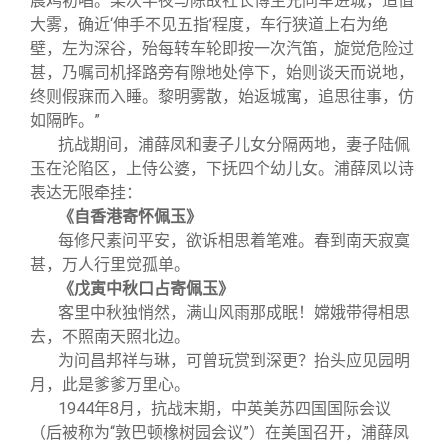
晨鸡初唱。某次半夜与陈故社长博生兄同车进城，适值
大雾，确近‘伸手不见五指’程度，车行狭道上右为绝
壁，左为深谷，殆每转车轮即按一次汽笛，旋觉危险过
甚，乃嘱司机择路旁有隙地处停下，始则谈天而说地，
终则假寐而入睡。黎明雾散，始返城寓，追思往事，仿
如隔昨。”
抗战期间，浦薛凤和妻子儿女分隔两地，妻子陆佩
玉在沦陷区，上侍公婆，下抚四个幼儿女。浦薛凤以诗
表达无限牵挂：
《自香港寄怀佩玉》
每修尺素问平安，欲诉相思着笔难。春到南天寂寞
甚，万人行里觉孤单。
《戊寅中秋口占寄佩玉》
客里中秋独悄然，满山风雨那成眠！嫦娥带得相思
去，不照南天照北边。
为问昌邦祥与琳，可曾玩赏到深更？抬头应见园明
月，此是爹爹万里心。
1944年8月，抗战末期，中英美苏四国国际会议
（后被称为“敦巴顿橡树园会议”）在美国召开，浦薛凤