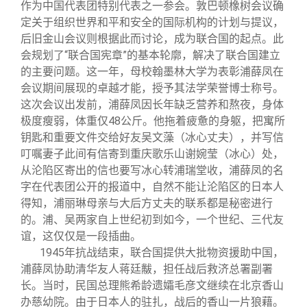
作为中国代表团特别代表之一参会。敦巴顿橡树会议确
定关于组织世界和平和安全的国际机构的计划与提议，
后旧金山会议则根据此而讨论，成为联合国的起点。此
会规划了“联合国宪章”的基本轮廓，解决了联合国建立
的主要问题。这一年，母校翰墨林大学为表彰浦薛凤在
会议期间展现的卓越才能，授予其法学荣誉博士称号。
这次会议出发前，浦薛凤因长年缺乏营养和熬夜，身体
极度瘦弱，体重仅48公斤。他拖着疲惫的身躯，把寓所
钥匙和重要文件交给好友吴文藻（冰心丈夫），并写信
叮嘱妻子此间有信寄到重庆歌乐山谢婉莹（冰心）处，
从沦陷区寄出的信也要写冰心转浦瑞堂收，浦薛凤的名
字在代表团公开的报道中，自然不能让沦陷区的日本人
得知，浦丽琳母亲与大后方丈夫的联系都是秘密进行
的。浦、吴两家自上世纪初到如今，一个世纪、三代友
谊，这仅仅是一段插曲。
1945年抗战结束，联合国提供大批物资援助中国，
浦薛凤协助清华友人蒋廷黻，担任战后救济总署副署
长。当时，民国总理熊希龄遗孀毛彦文继续在北京香山
办慈幼院。由于日本人的驻扎，战后的香山一片狼藉。