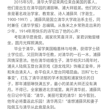
关闭
信息化服务
总会简介
2015年5月，清华大学迎来两位来自美国的客人，
他们是出生在清华园的浦丽琳、浦大祥姐弟。他们的父
亲是著名政治学家、教育家、诗人浦薛凤（字逖生，
三创大赛
会长致辞
1900-1997）。浦薛凤是国立清华大学政治系主任，同
时兼任《清华学报》总编辑。从鱼米之乡常熟走出来的
少年，1914年用快乐的诗写出了他的心声：
实用信息
总会章程
考取清华愿竟偿，阖家欢笑喜洋洋，家君训勉窗楼
坐，圆月光辉照满房。
理事会名单
毕业于清华，留学美国翰墨林与哈佛，获得学士硕
士学位后，又回到清华任教，对清华的一石一木，浦薛
凤情深意浓。他在清华结婚生子，清华校庆25周年时，
制度法规
浦夫人陆佩玉登台演京戏《游龙戏凤》饰雍正皇帝，并
和朱自清夫人、俞平伯夫人登台同唱昆曲。岂料“七七
联系我们
事变”，打乱了清华浓郁的学术氛围和浦家快乐的日
子，那年浦丽琳快满五岁，最小的弟弟大祥还没有满
月。不得已，全家搬进北京城里。离开清华前，浦薛凤
在日记中写道：“清华，美丽可爱的清华！如今暂别，
他年必将重返此乐园！清华再见！”谁想浦薛凤和妻子
陆佩玉与清华从此竟是永别。