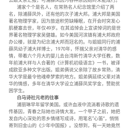
去跟父亲汇报，可浦薛凤因为各种原因始终未能成行。
浦家个个是名人，在常熟名人纪念馆里介绍了两
名，除浦薛凤外，还有他的次子浦大邦。浦大邦是美国
著名物理学家，因为旅途积劳缺睡眠，在开会时突发心
肌梗塞去世，年仅49岁。在其追悼会上宣读悼词的是世
界著名物理学家吴健雄。如今美国河滨镇有浦大邦政府
办公楼，就是为纪念浦大邦而冠名的。与姐姐同行的浦
薛凤幼子浦大祥博士，1970年，怀揣父亲对清华的感
情，带着六个月大的婴儿去台湾新竹清华大学任教，数
年前浦大祥与人合著的《计算机初级语言》一书，被译
成欧亚多种文字出版。姐弟俩说父亲除了故乡常熟，清
华大学是最令他魂牵梦索的地方。姐弟俩延续父辈对清
华的情感，多年在清华大学设立浦薛凤奖学金，赞助贫
困学生。
白马诗社元老的往事
浦丽琳早年留学美国。或许血液中流淌着诗歌的遗
传基因，青春之际她也诗情大发。一个甲子之前，她把
发自内心深处的思乡情绪写成诗，用笔名“心笛”，悄悄
寄到旧金山的《少年中国报》。没想到，有一天她竟然