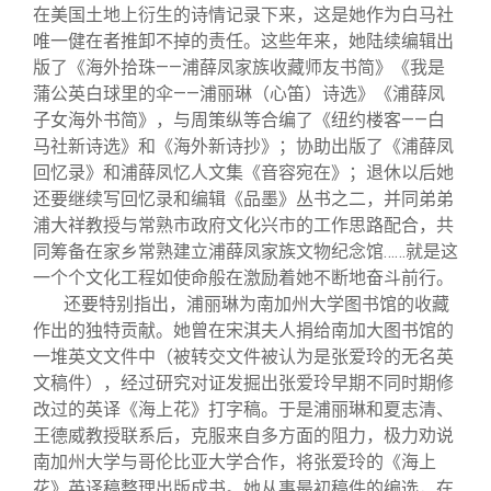
在美国土地上衍生的诗情记录下来，这是她作为白马社
唯一健在者推卸不掉的责任。这些年来，她陆续编辑出
版了《海外拾珠——浦薛凤家族收藏师友书简》《我是
蒲公英白球里的伞——浦丽琳（心笛）诗选》《浦薛凤
子女海外书简》，与周策纵等合编了《纽约楼客——白
马社新诗选》和《海外新诗抄》；协助出版了《浦薛凤
回忆录》和浦薛凤忆人文集《音容宛在》；退休以后她
还要继续写回忆录和编辑《品墨》丛书之二，并同弟弟
浦大祥教授与常熟市政府文化兴市的工作思路配合，共
同筹备在家乡常熟建立浦薛凤家族文物纪念馆……就是这
一个个文化工程如使命般在激励着她不断地奋斗前行。
还要特别指出，浦丽琳为南加州大学图书馆的收藏
作出的独特贡献。她曾在宋淇夫人捐给南加大图书馆的
一堆英文文件中（被转交文件被认为是张爱玲的无名英
文稿件），经过研究对证发掘出张爱玲早期不同时期修
改过的英译《海上花》打字稿。于是浦丽琳和夏志清、
王德威教授联系后，克服来自多方面的阻力，极力劝说
南加州大学与哥伦比亚大学合作，将张爱玲的《海上
花》英译稿整理出版成书。她从事最初稿件的编选，在