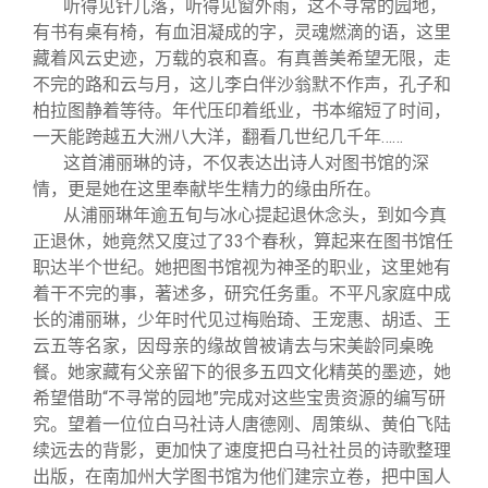
听得见针儿落，听得见窗外雨，这不寻常的园地，
有书有桌有椅，有血泪凝成的字，灵魂燃滴的语，这里
藏着风云史迹，万载的哀和喜。有真善美希望无限，走
不完的路和云与月，这儿李白伴沙翁默不作声，孔子和
柏拉图静着等待。年代压印着纸业，书本缩短了时间，
一天能跨越五大洲八大洋，翻看几世纪几千年……
这首浦丽琳的诗，不仅表达出诗人对图书馆的深
情，更是她在这里奉献毕生精力的缘由所在。
从浦丽琳年逾五旬与冰心提起退休念头，到如今真
正退休，她竟然又度过了33个春秋，算起来在图书馆任
职达半个世纪。她把图书馆视为神圣的职业，这里她有
着干不完的事，著述多，研究任务重。不平凡家庭中成
长的浦丽琳，少年时代见过梅贻琦、王宠惠、胡适、王
云五等名家，因母亲的缘故曾被请去与宋美龄同桌晚
餐。她家藏有父亲留下的很多五四文化精英的墨迹，她
希望借助“不寻常的园地”完成对这些宝贵资源的编写研
究。望着一位位白马社诗人唐德刚、周策纵、黄伯飞陆
续远去的背影，更加快了速度把白马社社员的诗歌整理
出版，在南加州大学图书馆为他们建宗立卷，把中国人