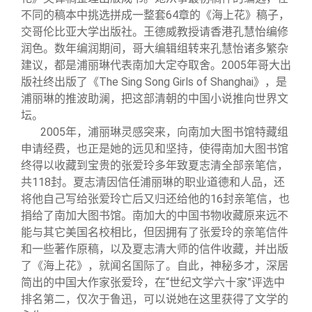
不同的稿本中挑选拼成一整套64章的《海上花》稿子，
交哥伦比亚大学出版社。王德威教授请香港孔慧怡编修
润色。数年编润期间，哥大编辑组转来孔慧怡诸多繁杂
建议，都是浦丽琳代表南加大定夺取舍。2005年哥大出
版社终出版了《The Sing Song Girls of Shanghai》，是
浦丽琳的推波助澜，把这部清朝的中国小说推向世界文
坛。
2005年，浦丽琳灵感突来，向南加大图书馆特藏组
申请经费，也正是她的远见和坚持，使得南加大图书馆
终得以收藏到宝贵的张爱玲多年致夏志清全部亲笔信，
共118封。夏志清因信任浦丽琳的职业道德和人品，还
将他自己写给张爱玲亡后又归还给他的16封亲笔信，也
捐给了南加大图书馆。南加大的中国书物收藏原来远不
能与其它美国名校相比，但因拥有了张爱玲的亲笔信件
和一些著作原稿，以及夏志清大师的信件收藏，并出版
了《海上花》，就闻名国际了。自此，神秘多才，深居
简出的中国大作家张爱玲，在“世纪文学六十家”评选中
排名第二，仅次于鲁迅，可以说她在这里获得了文学的