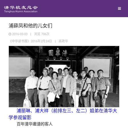
兴趣群体
捐赠方法
我要订阅
清华故事
西南联大校友会
义工计划
新媒体平台
青春风采
浦薛凤和他的儿女们
2016-03-03
|
浏览
706
次
《中华读书报》2016年2月24日
|
高艳华
校友文苑
校友讲坛
校友视界
校友服务
浦丽琳、浦大祥（前排左三、左二）姐弟在清华大
校友总会
终身学习
学参观留影
百年清华邀请的客人