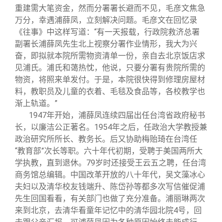
重建需大笔资金，然而分署署长避而不见，毛彦文焦急
万分，幸遇浦薛凤，立刻解决问题。毛彦文在回忆录
《往事》中这样写道：“有一天报载，行政院救济总署
副署长浦薛凤先生北上视察分署作业情形，我大为兴
奋，即拟就本院所需物资清单一份，亲自去北京饭店求
见浦氏。浦氏和蔼热忱，他说，只要分署有贵院所需的
物资，将照来单发付。于是，本院很快得到修理房屋材
料，教职员及儿童的衣着、毛毯及食品等，各校教学也
渐上轨道。”
1947年开始，浦薛凤连续四届出任台湾省政府秘书
长，以廉洁公正著名。1954年之后，任政治大学教授兼
政治研究所所长、教务长。后又协助梅贻琦在台湾任
“教育部”次长等职。六十年代初期，受聘于美国两所大
学执教，直到退休。79岁时还接受王云五之聘，任台湾
商务馆总编辑。中国改革开放的八十年代，吴文藻冰心
夫妇以及清华校友钱端升、陈岱孙等都多次写信催促浦
先生回国看看，有关部门也做了充分准备。浦丽琳两次
来到北京，去清华看童年记忆中的清华园北院4号，回