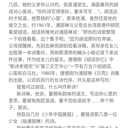
几倍，她的父亲你认识的，就是浦逖生。满面春风的胡
适对心笛说，“你的诗写得很好，要多写写……”。胡适此
时才知道，他赞扬的“心笛”，原来姓浦，竟然还是他的
故交之女。约1961年，浦丽琳与父母去台湾南港中研院
看望胡适，胡适热情地对浦丽琳说：“把你的诗歌整理
一下给我看看，出个集子吧。”因为胡适那时在养病，
父母提醒她，先别去麻烦胡伯伯看诗稿。其母亲在女儿
出版第一本诗集时，用她那漂亮的蝇头小楷记录下来这
件往事，作为给女儿的留念。唐德刚《胡适杂忆》中
“新诗老祖宗”与“第三文艺中心”一节有万言介绍胡适、
心笛和白马社。1980年，唐德刚为浦丽琳《贝壳》诗集
的出版，以近四百行的长诗代序，开头是这样写的：
我曾问过胡适，什么叫作新诗？
新诗嘛，他说，要拥有韵味的语文，写出你心里的
意思，要避免陈腔滥调，要不怕俗语俗字……举个例
子，我说。
他取出几份《少年中国晨报》，要我读那几首一位
少女（指浦丽琳）的诗。