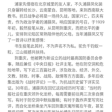
浦家先借宿在北京城里的友人家，不久浦薛凤化装
只身辗转经长沙、云南蒙自、昆明等地，来到西南联大
教书。抗日战争必将是一场持久战，国家兴亡，匹夫有
责，作为政治学者的浦薛凤，响应国家的号召，于1939
年初，毅然投笔从政，从昆明到重庆，而把北平的妻
儿，安排到沦陷区常熟陪伴他的父母。当年浦薛凤又写
了一首诗以抒发感情：
书生投笔此其时，不为声名不为私。驼负千钧蚁一
粒，江山摇撼共扶持。
到重庆，他被聘为新设立的战时最高国防委员会参
事，随后兼任《中央日报》社评主笔。他在防空洞和危
险地带，写下近三百篇社评，涉及政治、经济、外交、
文教、财政、时事、战局、敌情等方方面面，多年后收
集出版为《战时评论》一书，为抗战历史留下详实见
证。30年后，浦薛凤在回忆这段经历时写道：“当时的
报社设在重庆郊外化龙桥，每周需要前往两三次亲自撰
写。有时于防空洞中默拟腹稿；有时于轰炸声里写完社
评，而自化龙桥乘坐汽车回到重庆寓所辄在午夜，甚至