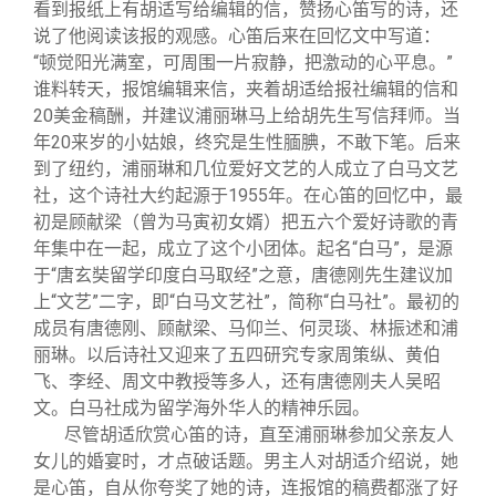
看到报纸上有胡适写给编辑的信，赞扬心笛写的诗，还
说了他阅读该报的观感。心笛后来在回忆文中写道：
“顿觉阳光满室，可周围一片寂静，把激动的心平息。”
谁料转天，报馆编辑来信，夹着胡适给报社编辑的信和
20美金稿酬，并建议浦丽琳马上给胡先生写信拜师。当
年20来岁的小姑娘，终究是生性腼腆，不敢下笔。后来
到了纽约，浦丽琳和几位爱好文艺的人成立了白马文艺
社，这个诗社大约起源于1955年。在心笛的回忆中，最
初是顾献梁（曾为马寅初女婿）把五六个爱好诗歌的青
年集中在一起，成立了这个小团体。起名“白马”，是源
于“唐玄奘留学印度白马取经”之意，唐德刚先生建议加
上“文艺”二字，即“白马文艺社”，简称“白马社”。最初的
成员有唐德刚、顾献梁、马仰兰、何灵琰、林振述和浦
丽琳。以后诗社又迎来了五四研究专家周策纵、黄伯
飞、李经、周文中教授等多人，还有唐德刚夫人吴昭
文。白马社成为留学海外华人的精神乐园。
尽管胡适欣赏心笛的诗，直至浦丽琳参加父亲友人
女儿的婚宴时，才点破话题。男主人对胡适介绍说，她
是心笛，自从你夸奖了她的诗，连报馆的稿费都涨了好