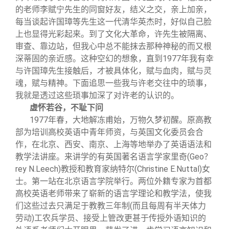
的老师李赋宁先生的同窗好友，结义之交，亲上加亲，
每当谈起许国璋等先生这一代清华英杰时，好似自己脸
上也显得光彩起来。到了文化大革命，许先生被隔离、
审查、靠边站，但我心中总不能抹去那种神秘的而又根
深蒂固的亲近感。这种空幻的想象，直到1977年我有幸
与许国璋先生接触后，才被具体化，赋与血肉，赋与灵
魂，赋与精神。下面追思一些我与许老交往中的琐事，
我就是透过这些琐事加深了对许老的认识的。
虚怀若谷，不耻下问
1977
年春，大地解冻甫始，万物久梦初醒。原高教
部为培训高校英语中青年师资，与英国文化委员会合
作，在北京、西安、南京、上海等地举办了英语语法和
教学法讲座。来讲学的有英国著名语言学家里奇(Geo
？
rey N.Leech)
教授和教育家纳特尔(Christine E.Nuttal)女
士。第一站在北京语言学院举行。两位外籍专家为首都
高校英语老师带来了崭新的语言学理论和教学法，使我
们这些过去只满足于教教三年制(而且每周有半天体力
劳动)工农兵学员、接受上管改更甚于传授外语知识的