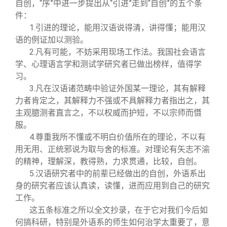
自创，“序”中进一步提出从“引进”走到“自创”的五个条
件：
1.
引进的理论，能用汉语说得清，讲得懂；能用汉
语的例证加以测验。
2.
凡有可能，不妨采用现场工作法。我国社会语言
学、心理语言学和测试学研究者已做出榜样，值得学
习。
3.
凡在汉语诸范畴中验证外国某一理论，其有解释
力者肯定之，其解释力不强或不具解释力者指出之，其
主观臆测者直言之，不以权威而护短，不以宗师而慑
服。
4.
尊重我所不懂或不明白价值所在的理论，不以有
用无用、正统邪说为取与舍的标准。对理论有矢志不渝
的精神，理解深，教得熟，力求贯通，比较，自创。
5.
汉语研究者中的前辈已经做出的自创，外语系出
身的研究者应该认真读，读懂，进而应用到自己的研究
工作。
这五条标准之所以全文抄录，在于它对我们今后如
何搞科研，特别是外语系的师生如何治学太重要了，意