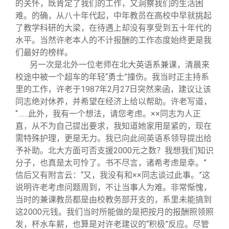
的关怀，既肯定了我们的工作，又洞察我们的生活困
难。的确，从八十年代起，中年教员在高校中早就挑起
了教学科研的大梁，在待遇上却没有享受到五十年代的
水平。当然许老本人的不计报酬的工作态度始终更是我
们最好的榜样。
另一次是北外一位老师在北大英语系兼课，清晨来
校途中被一个超车的年轻“勇士”撞伤。我当时正主持系
里的工作，许老于1987年2月27日突然来函，建议让该
同志绝对休养，并希望在经济上给以帮助。许老写道，
“……此外，我有一个想法，请您考虑。××同志为人正
直，从不为自己提出要求，我知道她家用是紧的，现在
需特殊护理，更是无力。我已向此间英语系领导提出给
予补助。北大方面可否支援2000元之数？我想我们知识
分子，也真是太可怜了。书不尽言，诸希考虑是幸。”
信后又有附言云：“又，我没有和××同志谈过此事。”这
说明许老考虑问题周到，不让当事人为难。非常惭愧，
当时的兼课教员都是由校教务部开支的，系里未能搞到
这2000元钱。我们当时所能做的是把按月的报酬照领照
发，杯水车薪，也算是对许老建议的“积极”反应。尽管