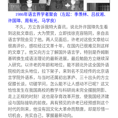
1986
年语言界学者聚会（左起：季羡林、吕叔湘、
许国璋、周有光、马学良）
不久，方立告诉我特大喜讯，说北外许国璋先生看
到这批文章后，大为赞赏，立即找徐克容陪同，亲自去
语言学院会见了他。两人见面后，许老对这些文章给以
很高评价，感叹经过文革十年，在国内已很难见到这样
的文章了。他又向方立了解国外语言学，特别是乔姆斯
基转换生成语法理论的最新进展，最后勉励方立继续深
入研究。以许老的年龄和地位，能不顾北外这全国外语
院校的龙头地位，拉下架子，来到名不见经传的北京语
言学院外语系，与当时还属初出茅庐、三十出头的方立
促膝长谈，切磋学问，怎么能不让人感动不已呢？这又
恰恰发生在我国高校的教学与科研尚未完全摆脱阴影、
走上正规的时刻！这也是孕育改革开放、使我国经济建
设与国际接轨的前夜。具有预见的许老已经预感到这个
时代的到来，他没有因文化大革命而颓唐，却是珍惜一
切机会，充实自己，掌握最新动向。