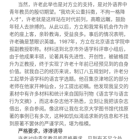
当然，许老此举也是对方立的支持，是对外语界中
青年教员的殷切期望。“我劝天公重抖擞，不拘一格降
人才”，许老就是这样站在时代前列，高瞻远瞩，鼓励
年轻人去拚搏的。从此以后，方立和我常有机会作为许
老的座上客，亲聆教诲，受益良多。事后的情况表明，
许老确是慧眼识英雄。1987年，方立在北京语言学院申
报副教授职称。材料送到北京市外语学科评审小组后，
由于他成果丰硕，论著具有先进性、开创性，被破格提
升为正教授，终于实现了许老十年前已经预见到的自身
价值。就我自己的经历来说，制订八五规划时，许老分
工起草外语学科的语言学选题。他召集京津地区的部分
老师在他家开神仙会，分工提出初稿。他发现我呈交的
素材中有许多材料和统计来自国际刊物《语言学与语言
行为文摘》，而这本杂志他不熟悉，立刻让我把该杂志
借出，亲自参阅。像这样让我在北京大学图书馆代找原
著的事例已有多次，这种如饥似渴追求新的信息和不找
到原著不罢休的严谨学风，堪为楷模。
严格要求，谆谆诱导
许老对中青年教员能严格要求，见到有不足之处，