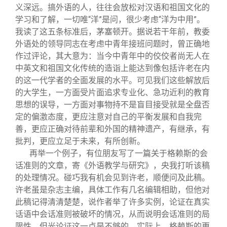
义深远。搞外语的人，往往会放松对汉语和祖国文化的
学习和了解，一切唯“洋”是问，很少考虑“洋为中用”。
我读了这五条标准后，茅塞顿开。据说若干年前，教委
外语处的领导同志在考虑中青年接班问题时，曾正确地
作过评论，其大意为：当今中青年中的佼佼者尚无人在
中英文和祖国文化传统的造诣上能达到像包括许老在内
的这一代学者的全面发展的水平。可见我们这些解放后
的大学生，一方面受片面追求专业化、急功近利的教育
思想的误导，一方面对事物持不是盲目接受就是全盘否
定的偏激态度，更应注意对自己的平衡发展和自我完
善，更应正确对待前辈和外国的精神遗产，有继承，有
批判，更应立足于未来，有所创新。
再举一个例子，有位朋友写了一篇关于格赖斯的会
话准则的文章，寄《外语教学与研究》，央我打听该稿
的处理情况。碰巧我有机会见到许老，顺便问及此稿。
许老虽是杂志主编，具体工作有几名编辑相助，但他对
此稿记得清清楚楚，说作者举了许多实例，论证在真实
话语中会话准则被破坏的情况，从而说明会话准则的局
限性，但光论证这一点是不够的。实际上，格赖斯的更