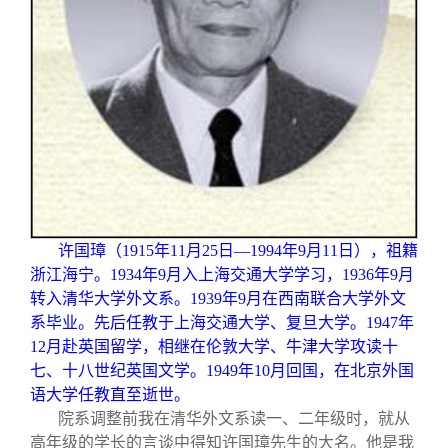
关闭
信息化服务
总会简介
三创大赛
会长致辞
实用信息
总会章程
理事会名单
制度法规
许国璋（1915年11月25日—1994年9月11日），祖籍
浙江海宁。1934年9月入上海交通大学学习，1936年9月
转入清华大学外文系。1939年9月在西南联合大学外文
联系我们
系毕业。先后任教于上海交通大学、复旦大学。1947年
12月赴英国留学，相继在伦敦大学、牛津大学攻读十
七、十八世纪英国文学。1949年10月回国，在北京外国
语大学任教直至逝世。
院系调整前我在清华外文系读一、二年级时，就从
高年级的学长的言谈中得知许国璋先生的大名。他是我