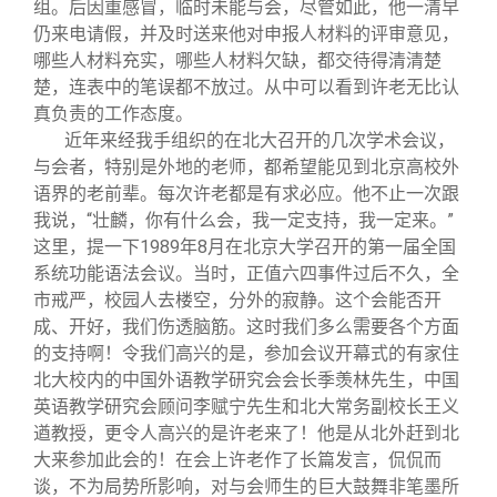
组。后因重感冒，临时未能与会，尽管如此，他一清早
仍来电请假，并及时送来他对申报人材料的评审意见，
哪些人材料充实，哪些人材料欠缺，都交待得清清楚
楚，连表中的笔误都不放过。从中可以看到许老无比认
真负责的工作态度。
近年来经我手组织的在北大召开的几次学术会议，
与会者，特别是外地的老师，都希望能见到北京高校外
语界的老前辈。每次许老都是有求必应。他不止一次跟
我说，“壮麟，你有什么会，我一定支持，我一定来。”
这里，提一下1989年8月在北京大学召开的第一届全国
系统功能语法会议。当时，正值六四事件过后不久，全
市戒严，校园人去楼空，分外的寂静。这个会能否开
成、开好，我们伤透脑筋。这时我们多么需要各个方面
的支持啊！令我们高兴的是，参加会议开幕式的有家住
北大校内的中国外语教学研究会会长季羡林先生，中国
英语教学研究会顾问李赋宁先生和北大常务副校长王义
遒教授，更令人高兴的是许老来了！他是从北外赶到北
大来参加此会的！在会上许老作了长篇发言，侃侃而
谈，不为局势所影响，对与会师生的巨大鼓舞非笔墨所