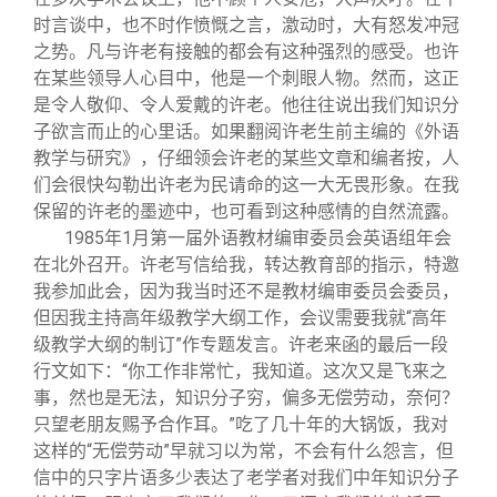
时言谈中，也不时作愤慨之言，激动时，大有怒发冲冠
之势。凡与许老有接触的都会有这种强烈的感受。也许
在某些领导人心目中，他是一个刺眼人物。然而，这正
是令人敬仰、令人爱戴的许老。他往往说出我们知识分
子欲言而止的心里话。如果翻阅许老生前主编的《外语
教学与研究》，仔细领会许老的某些文章和编者按，人
们会很快勾勒出许老为民请命的这一大无畏形象。在我
保留的许老的墨迹中，也可看到这种感情的自然流露。
1985
年1月第一届外语教材编审委员会英语组年会
在北外召开。许老写信给我，转达教育部的指示，特邀
我参加此会，因为我当时还不是教材编审委员会委员，
但因我主持高年级教学大纲工作，会议需要我就“高年
级教学大纲的制订”作专题发言。许老来函的最后一段
行文如下：“你工作非常忙，我知道。这次又是飞来之
事，然也是无法，知识分子穷，偏多无偿劳动，奈何？
只望老朋友赐予合作耳。”吃了几十年的大锅饭，我对
这样的“无偿劳动”早就习以为常，不会有什么怨言，但
信中的只字片语多少表达了老学者对我们中年知识分子