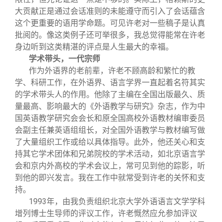
大贡献正是通过会话准则的未能遵守而引入了会话蕴含
这个更重要的语用学命题。可见许老对一些稿子是认真
批阅的。像这类例子还可举很多，我总觉得能常在许老
身边听到这类精湛的评点是人生最大的幸福。
学术带头，一代宗师
作为外语界的老前辈，许老不顾高龄和繁忙的教
学、科研工作，在外语界、语言学界一直起着名符其实
的学术带头人的作用。他除了主编在全国出版最久、质
量最高、影响最大的《外语教学与研究》杂志，作为中
国英语教学研究会会长和原全国高校外语教材编审委员
会副主任兼英语组组长，对全国外语教学与教材编写做
了大量组织工作或给以具体指导。此外，他还关心和支
持其它学术团体和兄弟院校的学术活动，如北京语言学
会和京内外高校的学术会议上，常可见到他的踪影，听
到他的即兴发言。我在工作中就常受到许老的关怀和支
持。
1993
年，由我负责组织北京大学外语语言文学学科
增列博士生导师的评议工作，许老慨然应允参加评议