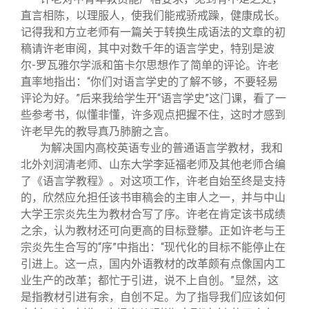
直言相陈，以理服人，使我们能戒骄戒躁，健康成长。
记得我和方立老师有一篇关于转换生成语法的文章的初
稿请许老审阅，其中对数千年的语言学史，特别是波
尔-罗瓦雅尔学派和笛卡尔思想作了简单的评论。许老
直率地指出：“你们对语言学史的了解不够，不要轻易
评论为好。”后来我给学生开“语言学史”这门课，看了一
些参考书，似懂非懂，许多观点把握不住，这时才感到
许老早先的教导真乃肺腑之言。
为解决国内高校英语专业的普通语言学教材，我和
北外刘润清老师、山东大学李延福老师及其他老师合编
了《语言学教程》。对这项工作，许老自始至终是支持
的，欣然应允担任该书审稿会的主审人之一，并与中山
大学王宗炎先生为教材合写了序。许老在肯定该书成绩
之余，认为教材还可向更高的目标登攀。正如许老与王
宗炎先生合写的“序”中指出：“现代化的目标不能停止在
引进上。这一点，国内外语教材的改革颇有点像国内工
业生产的改革；都忙于引进，说不上自创。”显然，这
是指教材引进有余，自创不足。为了指导我们应该如何