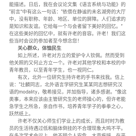
能描述。日后，我在会议论文集《语言系统与功能》的
“前言”中有这么一句话：“依偎在静谧的未名湖旁的大厅
中，没有职称、年龄、地区、单位的屏障。人们追求的
是知识和友谊。它给每一个与会者留下美好的回忆。”
在这些美好的回忆中，就有许老的音容。许老！我们这
些当时会议的参加者至今想念您！
关心群众，体恤民生
如上所述，许老对方立的爱护令人钦佩。然而受到
他关照的又何止方立一个。许老对其他学校和本校的中
青年教员，以至青年学生，也一视同仁。
有次，北外一位研究生持许老的手书来找我。信上
说：“壮麟同志，北外语言学研究生某某同志想研究汉
语的modality，敬希接见，并加指导，诸多感谢。”像这
类事，本来应该由主管研究生的老师操心的，但许老能
急学生之所急，亲自作书，培养青年学子的拳拳之心，
跃然纸上。
许老不仅关心师生们学业上的成长，而且时时为教
员的生活待遇过低和脑体倒挂的不合理现象大鸣不平。
在多次学术会议上，他不顾个人安危，大声疾呼。在平