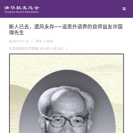
兴趣群体
捐赠方法
我要订阅
清华故事
西南联大校友会
义工计划
新媒体平台
青春风采
斯人已去，遗风永存——追思外语界的良师益友许国
璋先生
2015-11-13
|
浏览
1135
次
校友文苑
北京外国语大学官网 2015年11月12日
|
校友讲坛
校友视界
校友服务
校友总会
终身学习