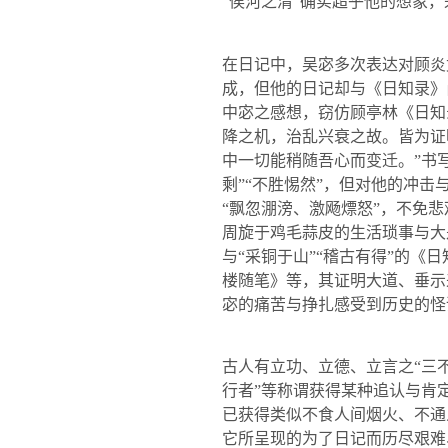
“俟河之清”确实超乎他的想象
在日记中，吴宓多次表达对顾炎
成，但他的日记却与《日知录》
中宓之感想，窃仿顾亭林《日知
降之机，治乱兴衰之故。皆为证
中一切能稍随吾心而变迁。”书
剩”“不胜惕然”，但对他的冲击
“飘忽淜滂、激飏熛怒”，不免
周旋于鸡毛蒜皮的生活琐事与大
与“采铜于山”“稽古有得”的
楼随笔》等，其证明大道、垂示
宓的痛苦与挣扎感受到历史的怪
古人有立功、立德、立言之“三不
行者”等称谓获得某种追认与肯
已获得类似不食人间烟火、不通
它所呈现的为了日记而历尽艰难