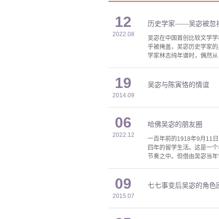
12
历史学家——吴宓被忽
2022.08
吴宓在中国首创比较文学学
乎被掩盖，吴宓历史学家的
学家林志纯年谱时，偶然从
19
吴宓与陈寅恪的情谊
2014.09
06
哈佛吴宓的朋友圈
2022.12
一百年前的1918年9月
四年的留学生活。这是一个
节奏之中。但借由吴宓当年
09
七七事变后吴宓的角色
2015.07