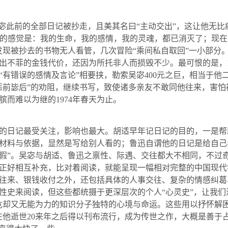
吴宓此前的全部日记被抄走，且美其名曰“主动交出”，这让他无
，宓的感觉是：我的生命，我的感情，我的灵魂，都已消灭了；现
发现被抄去的书物无人看管，几次冒险“乘间私自取回”一小部分
出不菲的金钱代价，还因为所托非人而损毁不少。最可恨的是，
“有错误的感情及言论”相要挟，勒索吴宓
400
元之巨，相当于他
惩前毖后”的劝阻，继续书写，致使诸多亲友不敢同他往来，害
膑而难以为继的
1974
年春天为止。
的日记最受关注，影响也最大。胡适早年记日记的目的，一是帮
材料与依据，显然是写给别人看的；鲁迅自谓他的日记是给自己
假”。吴宓与胡适、鲁迅之禀性、际遇、交往都大不相同，不过
正好相互补充，比对着阅读，就能呈现一幅相对完整的中国现代
往来、银钱收付之外，还包括具体的人事交往、复杂的情感纠葛
性史来阅读，但这些都统摄于更深层次的个人“心灵史”，让我们
危却又无能为力的知识分子独特的心境与命运。这些用以抒怀解困
在他逝世
20
来年之后得以刊布流行，成为传世之作，大概是善于