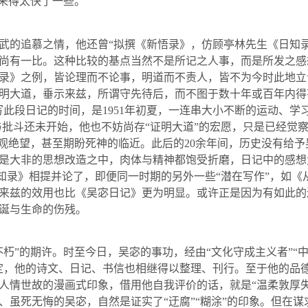
，来得太快了一些。
武的追慕之情，他还曾“拟撰《新悟录》，仿顾亭林先生《日知
尚有一比。这种比较的基点当然不是所记之人事，而是所发之感
录》之例，皆论理而不论事，明道而不责人，皆不为今时此地立
明大道，垂示来兹，所谓守先待后，而不图于数十年或百年内得
写此段日记的时间，是
1951
年初夏，一连串大小不断的运动、学习
与批斗还未开始，他也不妨尚存“证明大道”的宏愿，只是已经觉察
悲观绝望，甚至期盼死神的临近。此后的
20
余年间，历史没有给予
是大非的思想改造之中，肉体与精神都饱受折磨，日记中的感想
《日知录》相提并论了，即便同一时期的另外一些“潜在写作”，如
来兹的效用也比《吴宓日记》更为明显。或许正是因为有如此的
诞与生命的伤残。
朽”的期许。时至今日，吴宓的事功，经由“文化守成主义者”“中
定，他的诗文、日记、书信也相继得以整理、刊行。至于他的品
人情世故的漫画式印象，借用他自我评价的话，就是“温柔敦厚
、虽死无悔的吴宓，自然是证实了“迂腐”“糊涂”的印象。但在