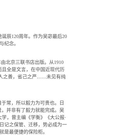
他诞辰
120
周年。作为吴宓最后
20
与纪念。
年由北京三联书店出版。从
1910
而且全是文言，在中国近现代历
人之善，省己之严……未见有纯
难于常，所以毅力为可贵也。日
说，并非有了毅力就能完成。吴
学，曾主编《学衡》《大公报·
日记之保管、迁移，势必成为一
就是最便捷的保险柜。