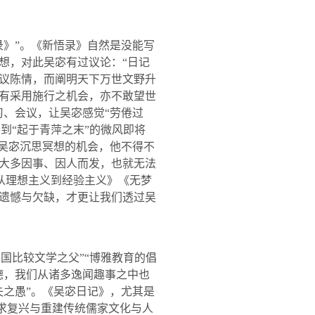
录》”。《新悟录》自然是没能写
想，对此吴宓有过议论：“日记
议陈情，而阐明天下万世文野升
有采用施行之机会，亦不敢望世
、会议，让吴宓感觉“劳倦过
到“起于青萍之末”的微风即将
吴宓沉思冥想的机会，他不得不
大多因事、因人而发，也就无法
《从理想主义到经验主义》《无梦
遗憾与欠缺，才更让我们透过吴
国比较文学之父”“博雅教育的倡
德，我们从诸多逸闻趣事之中也
失之愚”。《吴宓日记》，尤其是
谋求复兴与重建传统儒家文化与人