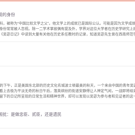
视的身份
科，被称为“中国比较文学之父”。他文学上的成就已是国际公认。可能是因为文学成
身份常常被人忽视。除一二学术掌故偶有提及外，学界对这位大学者在历史学研究上
《吴宓日记》中读到大量有关他在历史系任教时的记录，知道吴宓先生曾在西南师范学院
11日的下午，正是美国东北部的历史文化名城波士顿最美的秋天，一个来自中国的青年
看上去极为平淡无奇的秋日午后，落英缤纷的街道安静得让人神定气闲，一战即将结
留下的日记所呈现的日常生活和精神世界，却可以发现以吴宓为参与者和见证者的这一群
困扰：是做忠臣、贰臣，还是遗民