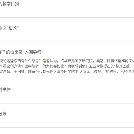
的教学传播
之“讵公”
称号的由来及“入围导师”
谈论这些东西有什么意思？笔者认为，清华开办国学研究院，吴宓、陈寅恪这样的文
早提议创办清华国学院者，他为何会如此？再联想到他在五四时期提出的“整理国故、
梁启超、王国维、陈寅恪和赵元任之清华国学院“四大导师（教授）”的称号，已经得到学
封书信
分歧