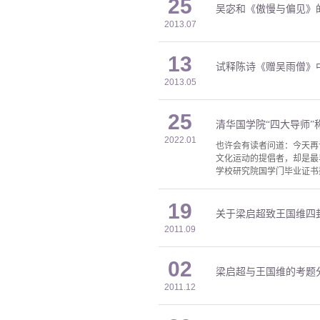
25
吴宓和《傲慢与偏见》
2013.07
13
试释陈诗《赠吴雨僧》中
2013.05
25
清华国学院“四大导师”
2022.01
也许会有读者问道：今天再
文化运动的提倡者，却是最
学校研究院国学门毕业证书
19
关于梁启超致王国维四
2011.09
02
梁启超与王国维的考题
2011.12