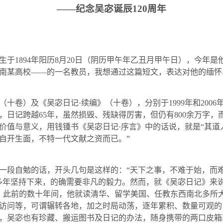
——纪念吴宓诞辰
120
周年
生于
1894
年阳历
8
月
20
日（阴历甲午年乙丑月甲午日），今年是
南某高校——的一名教员，我想通过这篇短文，表达对他的缅怀
（十卷）及《吴宓日记·续编》（十卷），分别于
1999
年和
2006
，日记跨越
65
年，虽然损毁、残缺得厉害，但仍有
800
余万字，
价值与意义，用钱锺书《吴宓日记·序言》中的话说，就是“其道
自开生面，不特一代文献之资而已。”
一段自勉的话，开头几句是这样的：“天下之事，不难于始，而
多年坚持下来，的确需要非凡的毅力。然而，就《吴宓日记》来
，此前的数十年间，他就读清华、留学美国、任教东西南北多所大
访问等，可谓辗转各地，加之时局动荡，逐年累积、数量可观的
，吴宓也有珍藏、搬运图书及日记的办法，随身携带的两口皮箱