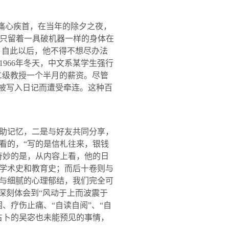
比痛心疾首，在当年的除夕之夜，
在只留着一具破机器一样的身体在
。自此以后，他不得不想尽办法
1966
年冬天，中文系某学生强行
二级教授一个半月的薪资。尽管
怕被写入日记而遭受牵连。这种百
助记忆，二是与好友共同分享，
看的，“写的是信札往来，银钱
奇妙的是，从内容上看，他的日
学术史和教育史；而后十卷则与
与细腻的心理郁结，我们完全可
深刻体会到“风动于上而波震于
、疗伤止痛、“自读自阅”、“自
占卜的吴宓也未能预见的事情，