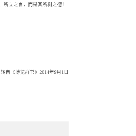
功、所立之言，而是其所树之德！
转自《博览群书》
2014
年
9
月
1
日