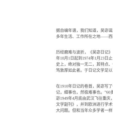
据自编年谱，我们知道，吴宓诞
多年生活、工作所在之地——西
历经磨难与波折，《吴宓日记》
年
10
月
1
日起到
1974
年
1
月
23
日止
史上，绝对独一无二，其特点、
笃敦厚如此者。于日记文学足以
在
1910
年日记的卷首，吴宓写了
记，细事也，然极难事也。”
60
宓
1949
年
4
月底由武汉飞往重庆
文学副刊》，并到欧洲进行学术
大问题。但和当年众多学者一样