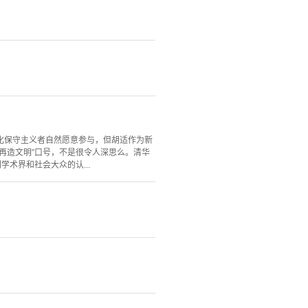
化保守主义者自然愿意参与，但胡适作为新
再造文明”口号，不是很令人深思么。清华
术界和社会大众的认...