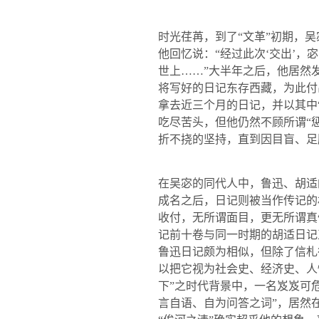
时光荏苒，到了“文革”初期，
他回忆说：“经过此次‘交出’
世上……”大半年之后，他居然
将写好的日记东存西藏，为此付
拿去近三个月的日记，并以其中
吃尽苦头，但他仍然不顾所谓“
折不挠的坚持，直到因目盲、足
在吴宓的同代人中，鲁迅、胡适
成名之后，日记则被当作传记的
收付，无所谓面目，更无所谓真
记前十卷与同一时期的胡适日记
鲁迅日记颇为相似，但除了信札
以把它视为社会史、经济史、人
下”之时代背景中，一名岌岌可
言自语、自为问答之词”，居然