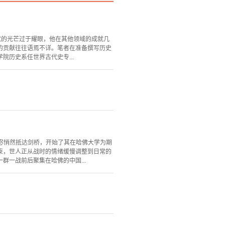
就的光芒过于耀眼，他在其他领域的成就几
的贡献往往语焉不详。笔者在准备撰写历史
历史系任世界古代史专...
吴宓悄然抵达剑桥，开始了其在哈佛大学为期
束，世人正从战时的情绪缓慢调整到日常的
一战前后聚集在哈佛的中国...