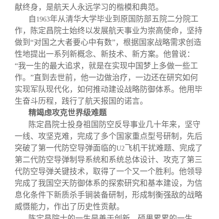
献终身，是航天人永远学习的楷模和典范。
自
年从清华大学毕业到原国防部五院二分院工
1963
作，陈定昌院士始终以发展航天事业为崇高使命，坚持
做到“对国之大者要心中有数”，根据国家战略需求创造
性地提出一系列新概念、新技术、新方案。他曾说：
“我一生的最大追求，就是在实现中国梦上多做一些工
作。”直到去世前，他一边做治疗，一边还在研究如何
实现军队现代化，如何推动建设战略防御体系。他用毕
生奋斗历程，践行了航天报国的诺言。
精竭虑攻克世界级难题
陈定昌院士投身祖国防空反导事业几十年来，坚守
一线、攻坚克难，完成了多个国家重点型号研制，先后
突破了第一代防空导弹面临的
飞机干扰难题、完成了
U2
第二代防空导弹制导系统和系统总体设计、攻克了第三
代防空导弹关键技术，取得了一个又一个胜利。他领导
完成了我国空天防御体系的探索研究和基本建设，为信
息化条件下新质杀手锏装备研制，形成制衡强敌的战略
威慑能力，作出了历史性贡献。
陈定昌院士的一生是善于创新、硕果累累的一生。