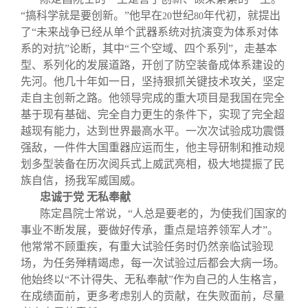
“搞科学就是要创新。”他早在
世纪
年代初，就提出
20
80
了“未来战争已经从单个武器系统对抗演变为体系对体
系的对抗”论断，其中“三个空域、四个系列”，走基本
型、系列化的发展道路，开创了防空装备成体系建设的
先河。他几十年如一日，坚持狠抓关键技术攻关，坚定
走自主创新之路。他领导完成的重大项目是我国在完全
基于现有基础、完全自力更生的条件下，实现了完全超
越现有能力，达到世界最高水平。一次次试验成功震慑
强敌，一件件大国重器应运而生，他主导研制和推动规
划多型装备在历次阅兵式上威武亮相，极大地提振了民
族自信，扬我军威国威。
忠诚于党 无私奉献
陈定昌院士常说，“人总是要老的，为使我们国家的
事业不断发展，要做好传承，重点是培养领军人才”。
他常常不顾重疾，有重大试验任务时仍然亲临试验现
场，为任务殚精竭虑，每一次试验过后都会大病一场。
他始终以“不计得失、无私奉献”作为自己的人生格言，
在成绩面前，更多考虑别人的贡献，在失败面前，尽量