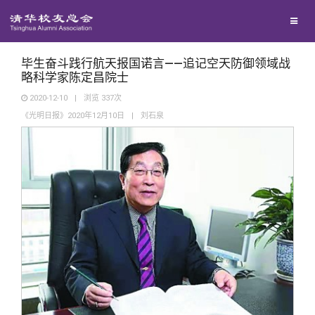
兴趣群体
捐赠方法
我要订阅
清华故事
西南联大校友会
义工计划
新媒体平台
青春风采
毕生奋斗践行航天报国诺言——追记空天防御领域战
略科学家陈定昌院士
2020-12-10
|
浏览
337
次
校友文苑
《光明日报》2020年12月10日
|
刘石泉
校友讲坛
校友视界
校友服务
校友总会
终身学习