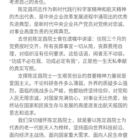
考虑自己的责任。
陈定昌同志作为新时代践行科学家精神和航天精神
的杰出代表，是中央企业改革发展进程中涌现出的优秀
先进典型，是新时代中央企业共产党员对党绝对忠诚、
对事业高度负责的光辉典范。
去世前陈定昌院士曾在遗嘱中讲道：住院三个月的
党费按时交齐，所有丧葬事宜一切从简，丧葬费用自
理，对组织没有任何要求。这些话语，闻者无不动容。
“功成不必在我、功成必定有我”，正是他一生无私奉献
的真实写照。
支撑陈定昌院士一生艰苦创业的首要精神力量就是
爱国主义。不论科研条件多么薄弱，外界的质疑多么强
烈，面临的挑战多么严峻，他都始终坚持信仰，对党和
人民无限忠诚，对国家充满信心，对事业无比热爱，始
终站在国家和民族生存与发展的高度迸发出航天报国的
意志和追求。
我们深切缅怀陈定昌院士，就是要以陈定昌院士为
代表的老一代航天人为榜样，坚持面向世界科技前沿、
面向经济主战场、面向国家重大需求、面向人民生命健