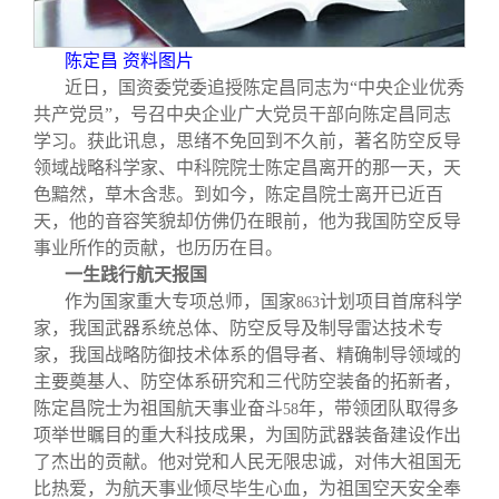
关闭
信息化服务
总会简介
陈定昌 资料图片
三创大赛
会长致辞
近日，国资委党委追授陈定昌同志为“中央企业优秀
共产党员”，号召中央企业广大党员干部向陈定昌同志
学习。获此讯息，思绪不免回到不久前，著名防空反导
实用信息
总会章程
领域战略科学家、中科院院士陈定昌离开的那一天，天
色黯然，草木含悲。到如今，陈定昌院士离开已近百
理事会名单
天，他的音容笑貌却仿佛仍在眼前，他为我国防空反导
事业所作的贡献，也历历在目。
一生践行航天报国
制度法规
作为国家重大专项总师，国家
计划项目首席科学
863
家，我国武器系统总体、防空反导及制导雷达技术专
联系我们
家，我国战略防御技术体系的倡导者、精确制导领域的
主要奠基人、防空体系研究和三代防空装备的拓新者，
陈定昌院士为祖国航天事业奋斗
年，带领团队取得多
58
项举世瞩目的重大科技成果，为国防武器装备建设作出
了杰出的贡献。他对党和人民无限忠诚，对伟大祖国无
比热爱，为航天事业倾尽毕生心血，为祖国空天安全奉