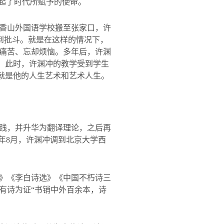
起了时代所赋予的使命。
香山外国语学校搬至张家口，许
受到批斗。就是在这样的情况下，
痛苦、忘却烦恼。多年后，许渊
界。此时，许渊冲的教学受到学生
这就是他的人生艺术和艺术人生。
践，并升华为翻译理论，之后再
年
8
月，许渊冲调到北京大学西
》《李白诗选》《中国不朽诗三
有诗为证“书销中外百余本，诗