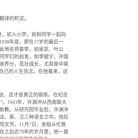
翻译的积淀。
世，初入小学，就和同学一起向
1938
年底，即在
17
岁的最后一
此地名师荟萃，如吴宓、叶公
同学们的启发，如李赋宁、许国
收养分，茁壮成长，尤其是中英
成自己的人生信念。在他看来，这
来说，这才是真正的锻炼。在纪念
e
”。
1943
年，许渊冲从西南联大
助教。从研究院毕业后，许渊冲
法、英、汉三种语言之中。他后
院文凭，
11
月
7
日，坐船从伦敦
在之后近
70
年的岁月里，他一直