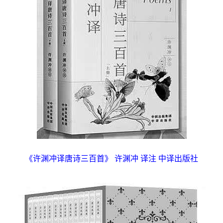
《许渊冲译唐诗三百首》 许渊冲 译注 中译出版社