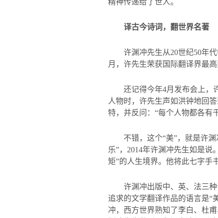
精神传递给了世人。
译古今诗词，翻世界名著
许渊冲先生从
20
世纪
50
年代
月，许先生荣获国际翻译界最高
还记得今年
4
月发布会上，
人物时，许先生声如洪钟地回答
特，并反问：“每个人物都各有千
不错，这个“美”，就是许渊
乐”，
2014
年许渊冲先生如是说。
矩”的人生境界。他将此七字手
许渊冲出版中、英、法三种
追求的文学翻译作品的语言是“
冲，西方世界熟知了李白、杜甫