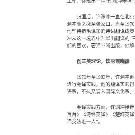
工作，体现出一种“许渊冲精神
归国后，许渊冲一直在北京
渊冲随之搬至张家口，直至
1970
他坚持把毛泽东的诗词翻译成英
冲从这一境界中升华出翻译的“
们的喜欢，著译不断出版，他躲
创三美理论，饮彤霞晓露
1970
年至
1983
年，许渊冲调
进行翻译实践。他的翻译实践得
语系，不久又调入国际文化系。
翻译实践方面，许渊冲接连
百首》《诗经英译》《楚辞英译
译英法唯一人”。