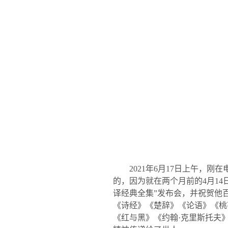
2021
年
6
月
17
日上午，刚在
的，因为就在两个月前的
4
月
14
译经典全集”发布会，并祝贺他
《诗经》《楚辞》《论语》《桃
《红与黑》《约翰·克里斯托夫