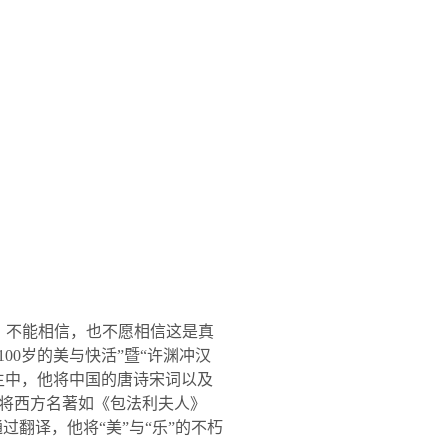
。不能相信，也不愿相信这是真
100
岁的美与快活”暨“许渊冲汉
生中，他将中国的唐诗宋词以及
将西方名著如《包法利夫人》
翻译，他将“美”与“乐”的不朽