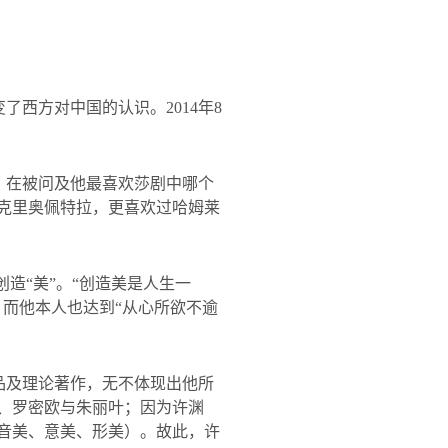
变了西方对中国的认识。
2014
年
8
，在被问及他最喜欢莎剧中哪个
与克里奥佩特拉，更喜欢过哈姆莱
造“美”。“创造美是人生一
，而他本人也达到“从心所欲不逾
品及理论著作，无不体现出他所
人、罗密欧与朱丽叶；因为许渊
（音美、意美、形美）。故此，许