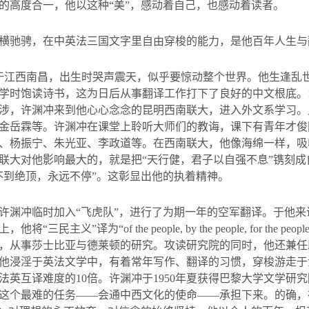
的高度合一，他以这种“美”，感动着自己，也感动着读者。
横驰骋，在中英法三国文字里自由穿梭的能力，是他百年人生与
于江西南昌，出生时哭声震天，似乎要惊动整个世界。他生逢乱
学时饱读诗书，这为日后从事翻译工作打下了良好的中文根底。
涉，许渊冲来到他心心念念的昆明西南联大，进入外文系学习。
金岳霖等。许渊冲在课堂上聆听大师们的教诲，课下有青年才俊
、杨振宁、朱光亚、李政道等。在西南联大，他像海绵一样，吸
联大对他影响最大的，就是把“天行健，君子以自强不息”镌刻
不到绝顶，永远不停”。这彰显出他的执着精神。
许渊冲临时加入“飞虎队”，进行了为期一年的空军翻译。于他
上，他将“三民主义”译为“
of the people, by the people, for the peopl
，从事莎士比亚与德莱顿的研究。攻读研究院的同时，他还兼任
他浸淫于英法文学中，有着常年写作、翻译的习惯，穿梭游走于
法英互译难度的
10
倍。许渊冲于
1950
年夏获得巴黎大学文学研究
这个最难的任务——会通中西文化的使命——承担下来。的确，