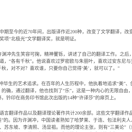
中期至今的近
70
年间，出版译作近
200
种，改变了文学翻译，改
奖项“北极光”文学翻译奖，就是明证。
许渊冲先生笑容可掬，精神矍铄，讲述了自己的翻译工作。之后
道，“各有千秋”。他说喜欢过罗密欧与朱丽叶，喜欢过安东尼
秋，对不对？喜欢谁，只要你自己觉得‘美’，就可以了。”
冲毕生的艺术追求。在百年的人生历程中，他执着地追求“美”、创
的确，通过翻译，他也找到了“乐”，这是一种内心的无限自由
书，钤印在商务印书馆此次出版的
14
种“许译莎”的扉页上。
语言翻译作品以及翻译理论著作共计
200
余部。这些文学翻译作
美”的。因为许渊冲，中国读者熟知了哈梦莱、于连、包法利夫
、苏东坡、李清照、汤显祖。而他的理论主张，则有“三美论”