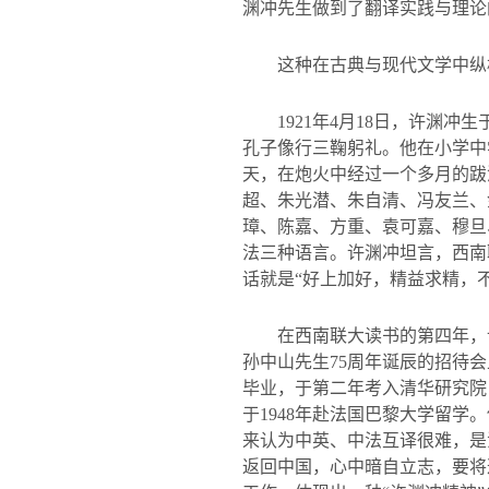
渊冲先生做到了翻译实践与理论
这种在古典与现代文学中纵
1921
年
4
月
18
日，许渊冲生
孔子像行三鞠躬礼。他在小学中
天，在炮火中经过一个多月的跋
超、朱光潜、朱自清、冯友兰、
璋、陈嘉、方重、袁可嘉、穆旦
法三种语言。许渊冲坦言，西南
话就是“好上加好，精益求精，
在西南联大读书的第四年，
孙中山先生
75
周年诞辰的招待会
毕业，于第二年考入清华研究院
于
1948
年赴法国巴黎大学留学。
来认为中英、中法互译很难，是
返回中国，心中暗自立志，要将