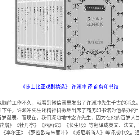
《莎士比亚戏剧精选》 许渊冲 译 商务印书馆
电脑前工作不久，就看到微信圈里发出了许渊冲先生千古的消息
日下午，许渊冲先生还精神抖擞地出席了商务印书馆为他举办的“
百岁诞辰。而现在，我们深切地悼念许先生，因为在他的百岁人
花扇》《牡丹亭》《西厢记》《长生殿》等翻译成英文、法文，
》《李尔王》《罗密欧与朱丽叶》《威尼斯商人》等译成中文。通过