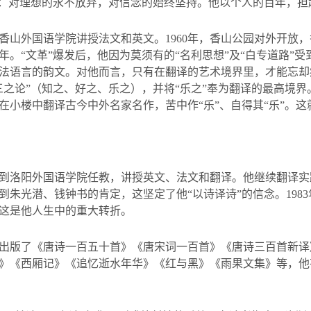
”：对理想的永不放弃，对信念的始终坚持。他以个人的百年，担
香山外国语学院讲授法文和英文。
1960
年，香山公园对外开放，
年。“文革”爆发后，他因为莫须有的“名利思想”及“白专道路”
法语言的韵文。对他而言，只有在翻译的艺术境界里，才能忘却
三之论”（知之、好之、乐之），并将“乐之”奉为翻译的最高境
在小楼中翻译古今中外名家名作，苦中作“乐”、自得其“乐”。
到洛阳外国语学院任教，讲授英文、法文和翻译。他继续翻译实
到朱光潜、钱钟书的肯定，这坚定了他“以诗译诗”的信念。
1983
这是他人生中的重大转折。
出版了《唐诗一百五十首》《唐宋词一百首》《唐诗三百首新译
》《西厢记》《追忆逝水年华》《红与黑》《雨果文集》等，他