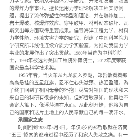
力学专家。长期从事固体力学研究，开拓和发展了我国
关闭
信息化服务
总会简介
的爆炸力学事业。擅长运用力学理论解决工程实际问
题，提出了流体弹塑性体模型和理论，并在爆炸加工、
三创大赛
会长致辞
岩土爆破、核爆炸效应、穿甲破甲、材料动态破坏、瓦
斯突出等方面取得重要成果。倡导海洋工程力学、材料
力学性能、环境灾害力学的研究，创建了中国科学院力
实用信息
总会章程
学研究所非线性连续介质力学实验室，为推动我国力学
事业的发展作出了突出贡献。
年当选为中科院院
1980
理事会名单
士，
年被选为美国工程院外籍院士，
年度荣获
1993
2012
国家最高科学技术奖。
1955
年春，当火车从九龙驶入罗湖，郑哲敏看着那
制度法规
高高悬挂的五星红旗，忍不住心头激荡、热泪盈眶，游
子终于回到了祖国母亲的怀抱！尽管对祖国的现状和未
联系我们
来自己的科研有很多的未知，但郑哲敏深知，他再也不
会寄人篱下，像浮萍漂在水面。从此刻开始，他将为自
己的国家和这片土地上的人民奉献自己的每一滴汗水。
承国家之志
时间回到
年
月
日，年仅
岁的郑哲敏就在济南
1928
5
3
4
“五三”惨案的逃难过程中经历了和家人失散之痛。有一