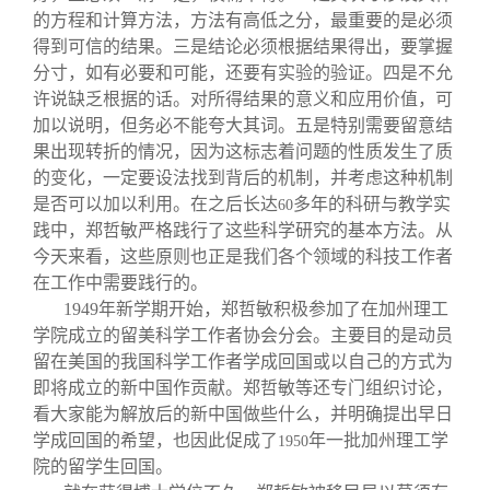
的方程和计算方法，方法有高低之分，最重要的是必须
得到可信的结果。三是结论必须根据结果得出，要掌握
分寸，如有必要和可能，还要有实验的验证。四是不允
许说缺乏根据的话。对所得结果的意义和应用价值，可
加以说明，但务必不能夸大其词。五是特别需要留意结
果出现转折的情况，因为这标志着问题的性质发生了质
的变化，一定要设法找到背后的机制，并考虑这种机制
是否可以加以利用。在之后长达
多年的科研与教学实
60
践中，郑哲敏严格践行了这些科学研究的基本方法。从
今天来看，这些原则也正是我们各个领域的科技工作者
在工作中需要践行的。
1949
年新学期开始，郑哲敏积极参加了在加州理工
学院成立的留美科学工作者协会分会。主要目的是动员
留在美国的我国科学工作者学成回国或以自己的方式为
即将成立的新中国作贡献。郑哲敏等还专门组织讨论，
看大家能为解放后的新中国做些什么，并明确提出早日
学成回国的希望，也因此促成了
年一批加州理工学
1950
院的留学生回国。