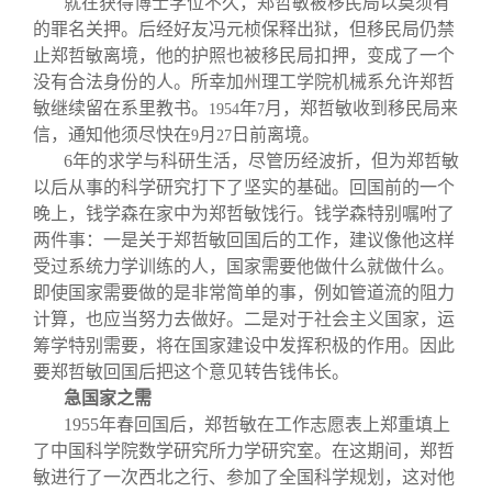
就在获得博士学位不久，郑哲敏被移民局以莫须有
的罪名关押。后经好友冯元桢保释出狱，但移民局仍禁
止郑哲敏离境，他的护照也被移民局扣押，变成了一个
没有合法身份的人。所幸加州理工学院机械系允许郑哲
敏继续留在系里教书。
年
月，郑哲敏收到移民局来
1954
7
信，通知他须尽快在
月
日前离境。
9
27
6
年的求学与科研生活，尽管历经波折，但为郑哲敏
以后从事的科学研究打下了坚实的基础。回国前的一个
晚上，钱学森在家中为郑哲敏饯行。钱学森特别嘱咐了
两件事：一是关于郑哲敏回国后的工作，建议像他这样
受过系统力学训练的人，国家需要他做什么就做什么。
即使国家需要做的是非常简单的事，例如管道流的阻力
计算，也应当努力去做好。二是对于社会主义国家，运
筹学特别需要，将在国家建设中发挥积极的作用。因此
要郑哲敏回国后把这个意见转告钱伟长。
急国家之需
1955
年春回国后，郑哲敏在工作志愿表上郑重填上
了中国科学院数学研究所力学研究室。在这期间，郑哲
敏进行了一次西北之行、参加了全国科学规划，这对他