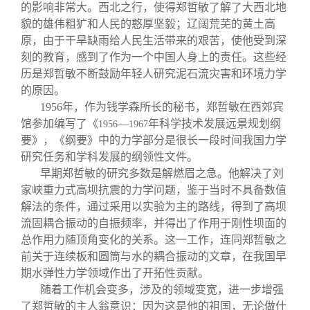
的影响非常大。西北之行，使得郑哲敏了解了大西北地
貌的雄伟粗犷和人民的憨厚坚毅；辽阔荒芜的黄土高
原，由于干旱缺雨给人民生活带来的艰苦，使他受到深
刻的教育，感到了作为一个中国人身上的责任。这些经
历是郑哲敏不断鼓励年轻人研究泥石流灾害和环境力学
的原因。
1956
年，作为钱学森所长的秘书，郑哲敏在西郊宾
馆参加编写了《
—
年科学技术发展远景规划纲
1956
1967
要》，《纲要》中的力学部分是很长一段时间我国力学
研究任务和学科发展的纲领性文件。
早期郑哲敏的研究多数是解燃眉之急。他解决了刘
家峡重力式高坝抗震的力学问题，鉴于当时不具备数值
解法的条件，通过采用以实验为主的路线，得到了高坝
流固耦合振动的自振频率，并得出了作用于刚性坝面的
总作用力随顶角变化的关系。这一工作，连同郑哲敏之
前关于连续板和圆筒与水的耦合振动的文章，在我国早
期水弹性力学领域作出了开拓性贡献。
随着工作机会变多，涉及的领域变宽，进一步增强
了郑哲敏的主人翁意识：因为这是他的祖国，无论做什