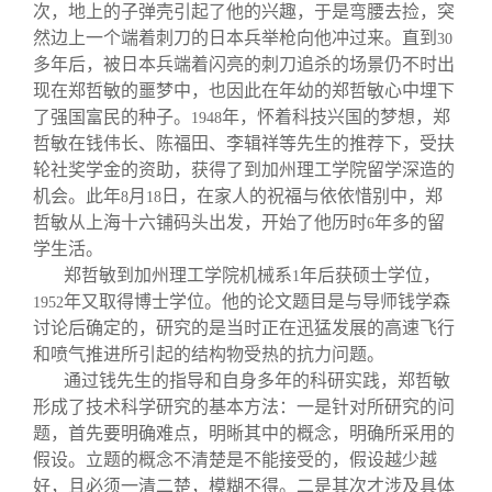
次，地上的子弹壳引起了他的兴趣，于是弯腰去捡，突
然边上一个端着刺刀的日本兵举枪向他冲过来。直到
30
多年后，被日本兵端着闪亮的刺刀追杀的场景仍不时出
现在郑哲敏的噩梦中，也因此在年幼的郑哲敏心中埋下
了强国富民的种子。
年，怀着科技兴国的梦想，郑
1948
哲敏在钱伟长、陈福田、李辑祥等先生的推荐下，受扶
轮社奖学金的资助，获得了到加州理工学院留学深造的
机会。此年
月
日，在家人的祝福与依依惜别中，郑
8
18
哲敏从上海十六铺码头出发，开始了他历时
年多的留
6
学生活。
郑哲敏到加州理工学院机械系
年后获硕士学位，
1
年又取得博士学位。他的论文题目是与导师钱学森
1952
讨论后确定的，研究的是当时正在迅猛发展的高速飞行
和喷气推进所引起的结构物受热的抗力问题。
通过钱先生的指导和自身多年的科研实践，郑哲敏
形成了技术科学研究的基本方法：一是针对所研究的问
题，首先要明确难点，明晰其中的概念，明确所采用的
假设。立题的概念不清楚是不能接受的，假设越少越
好，且必须一清二楚，模糊不得。二是其次才涉及具体