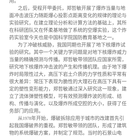
用。
之后，受程开甲委托，郑哲敏开展了爆炸当量与地
面冲击波压力随距爆心投影点距离变化的规律的理论与
实验研究，在建立理论分析和计算方法的基础上，其所
在科研团队又在怀柔基地做了系统的空爆实验，这个炸
药实验室今天也是中国科学院国防教育基地之一。
为了冲破核威胁，我国同期也开展了地下核爆炸试
验的研究。其中一个关键力学问题是对地下核爆炸威力
当量的精确预测与传播。郑哲敏带领团队应国家所需，
研究地下核爆炸冲击波的产生和传播机理。由于地下爆
炸时局限性过大，高压下岩土介质的力学性质和平常有
很大差异：常压下表现为脆性的大理石在高压下具有一
定的塑性变形能力，郑哲敏通过深入研究这一现象，建
立了流体弹塑性模型，可有效预测爆炸波的形成、结
构、传播与演化，以及爆炸所成空腔的大小，获得了任
务部门的应用。
从
年开始，爆破拆除应用于城市的改建首先引
1978
起我国爆破界的重视。郑哲敏带领的团队，形成了建筑
物的系统爆破方案，并制定了规范。当时的石景山电