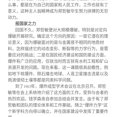
么事，都是在为自己的国家和人民工作，工作也就有了
意义，这种主人翁精神成为郑哲敏毕生努力拼搏的无穷
动力。
报国家之力
回国不久，郑哲敏便对大规模爆破，特别是对定向
爆破开展研究。确定这个方向的原因：一是它潜在的理
论意义，因为爆破面对的是与金属很不相同的地质材
料，怎样描述它的动态变形、断裂等的力学行为，是需
要应对的挑战；二是在国民经济建设和国防建设方面，
爆炸有广泛的应用，仅就当时而言就有水利工程和矿山
资源开发的问题。现在来看，这一课题很具前瞻性，例
如地下核爆炸、陨石撞击地球、人造卫星撞击流星以及
雨滴侵彻土壤等都是同类科学问题。
到了
年，爆炸成型学术会议在北京召开。郑哲
1963
敏等在会上系统地介绍了这方面的工作，受到与会者的
热烈欢迎。钱学森亲自参加总结会并发言。由于有了郑
哲敏和团队的理论体系和工作基础，随之“爆炸力学”这
个新学科方向得以确立，并在国家建设中发挥了重要作