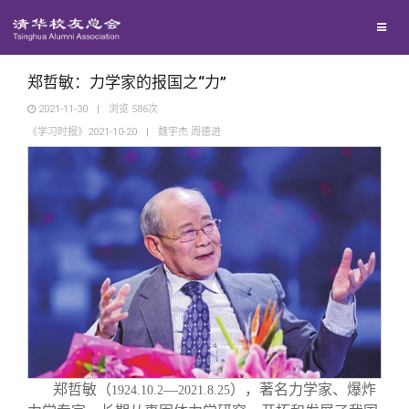
兴趣群体
捐赠方法
我要订阅
清华故事
西南联大校友会
义工计划
新媒体平台
青春风采
郑哲敏：力学家的报国之“力”
2021-11-30
|
浏览
586
次
《学习时报》2021-10-20
|
魏宇杰 周德进
校友文苑
校友讲坛
校友视界
校友服务
校友总会
终身学习
郑哲敏（
—
），著名力学家、爆炸
1924.10.2
2021.8.25