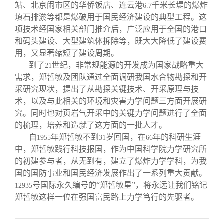
站、北京闹市区的华侨饭店、连云港
千米长堤的爆炸
6.7
填石排淤等都是爆破用于国民经济建设的典型工程。这
项技术经国家相关部门推介后，广泛应用于全国的港口
和码头建设、大型建筑体拆除等，既大大降低了建设费
用，又显著缩短了建设周期。
到了
世纪，非常规能源的开发成为国家战略重大
21
需求，郑哲敏及团队通过全面调研我国水合物勘探和开
采研究现状，提出了从勘探关键技术、开采原理与技
术，以及与此相关的环境和灾害力学问题三方面开展研
究。同时也对页岩气开采中的关键力学问题进行了全面
的梳理，培养和造就了这方面的一批人才。
自
年郑哲敏不到
岁回国，在
年的科研生涯
1955
31
66
中，郑哲敏践行科技报国，作为中国科学院力学研究所
的初建参与者，从无到有，建立了爆炸力学学科，为我
国的国防事业和国民经济发展作出了一系列重大贡献。
号国际永久编号的“郑哲敏星”，将永远让我们铭记
12935
郑哲敏这样一位在强国富民路上力学笃行的先驱者。