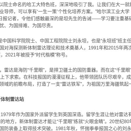
一个以院士命名的哈工大特色班，深深地吸引了我。让我们在大一
业导师，可以享有‘一生一策’个性化培养方案。”哈尔滨工业大
日报记者，令他们感触最深的是坦先生的告诫
——
学习要注重基
忧、为国排难、为国尽责。
就是中国科学院院士、中国工程院院士刘永坦，也是“永坦班”班主
国对海探测新体制雷达理论和技术奠基人，
1991
年和
2015
年两
奖，
2021
年被授予
“
时代楷模
”
称号。
，雷达是海防“千里眼”，是捍卫疆土的国防重器。而在这“千里眼
上下求索。在科技报国的漫漫征程上，他带领团队历尽艰辛，成
领域的前瞻布局，打造了一支
“
雷达铁军
”
，为祖国万里海疆筑起
新体制雷达站
，
1979
年作为国家外派留学生到英国深造。留学生涯让他对雷达
到的地方，新体制雷达才能让
“
千里眼
”
练就
“
火眼金睛
”
。
20
世纪
80
国防装备上取得技术突破。
1981
年秋，怀揣拳拳报国之心的刘