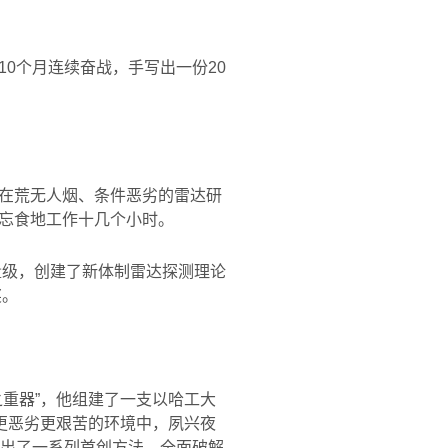
10
个月连续奋战，手写出一份
20
在荒无人烟、条件恶劣的雷达研
忘食地工作十几个小时。
量级，创建了新体制雷达探测理论
奖。
重器”，他组建了一支以哈工大
更恶劣更艰苦的环境中，夙兴夜
出了一系列首创方法，全面破解