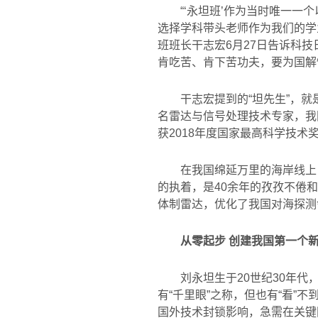
“‘永坦班’作为当时唯一
选择学科带头老师作为我们的学
班班长干志宏
6
月
27
日告诉科技
肯吃苦、肯下苦功夫，要为国解
干志宏提到的“坦先生”，
名雷达与信号处理技术专家，我
获
2018
年度国家最高科学技术
在我国绵延万里的海岸线上
的执着，是
40
余年的孜孜不倦和
体制雷达，优化了我国对海探测
从零起步 创建我国第一个
刘永坦生于
20
世纪
30
年代
有
“
千里眼
”
之称，但也有
“
看
”
不
国外技术封锁影响，急需在关键