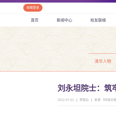
邮箱登录
首页
新闻中心
校友联络
清华人物
刘永坦院士：筑牢
2022-07-01
|
李丽云
|
来源 《科技日报