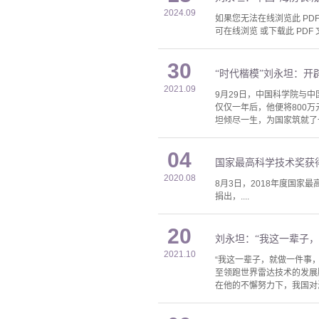
2024.09
如果您无法在线浏览此 PDF 
可在线浏览 或下载此 PDF 
30
“时代楷模”刘永坦：开
2021.09
9月29日，中国科学院与
仅仅一年后，他便将800
坦倾尽一生，为国家筑就了一
04
国家最高科学技术奖获
2020.08
8月3日，2018年度国
捐出，....
20
刘永坦：“我这一辈子，
2021.10
“我这一辈子，就做一件事
至领跑世界雷达技术的发展
在他的不懈努力下，我国对海.