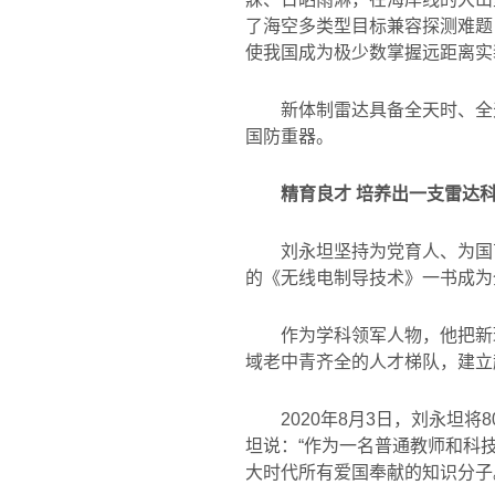
了海空多类型目标兼容探测难题
使我国成为极少数掌握远距离实
新体制雷达具备全天时、全
国防重器。
精育良才 培养出一支雷达
刘永坦坚持为党育人、为国
的《无线电制导技术》一书成为
作为学科领军人物，他把新
域老中青齐全的人才梯队，建立
2020
年
8
月
3
日，刘永坦将
8
坦说：
“
作为一名普通教师和科
大时代所有爱国奉献的知识分子