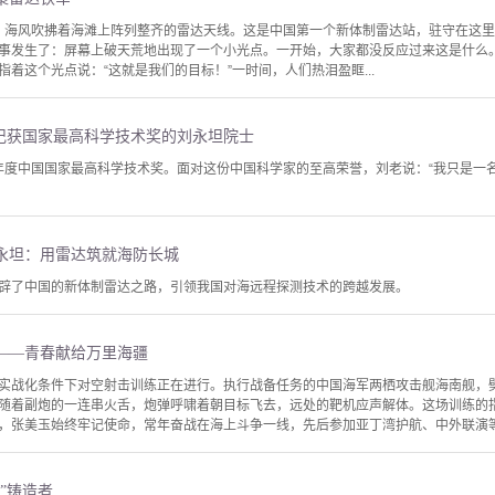
威海，海风吹拂着海滩上阵列整齐的雷达天线。这是中国第一个新体制雷达站，驻守在这
事发生了：屏幕上破天荒地出现了一个小光点。一开始，大家都没反应过来这是什么
着这个光点说：“这就是我们的目标！”一时间，人们热泪盈眶...
—记获国家最高科学技术奖的刘永坦院士
18年度中国国家最高科学技术奖。面对这份中国科学家的至高荣誉，刘老说：“我只是
永坦：用雷达筑就海防长城
辟了中国的新体制雷达之路，引领我国对海远程探测技术的跨越发展。
——青春献给万里海疆
实战化条件下对空射击训练正在进行。执行战备任务的中国海军两栖攻击舰海南舰，劈波
随着副炮的一连串火舌，炮弹呼啸着朝目标飞去，远处的靶机应声解体。这场训练的
，张美玉始终牢记使命，常年奋战在海上斗争一线，先后参加亚丁湾护航、中外联演等数
”铸造者