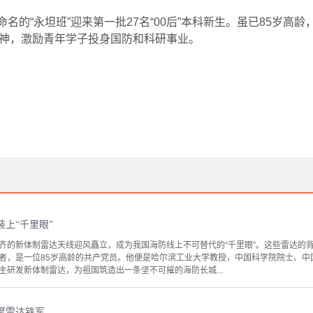
命名的
“
永坦班
”
迎来第一批
27
名
“00
后
”
本科新生。虽已
85
岁高龄
神，激励青年学子投身国防和科研事业。
上“千里眼”
齐的新体制雷达天线迎风矗立，成为我国海防线上不可替代的“千里眼”。这些雷达的
组建者，是一位85岁高龄的共产党员。他便是哈尔滨工业大学教授，中国科学院院士、
主研发新体制雷达，为祖国筑造出一条坚不可摧的海防长城...
聚雷达铁军