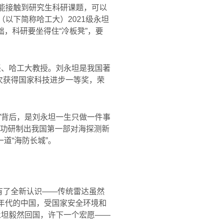
就能接触到研究生科研课题，可以
学（以下简称哈工大）
2021
级永坦
础，科研要坐得住
“
冷板凳
”
，要
任、哈工大教授。刘永坦是我国著
次获得国家科技进步一等奖，荣
”背后，是刘永坦一生只做一件事
功研制出我国第一部对海探测新
一道
“
海防长城
”
。
有了全新认识
——
传统雷达虽然
年代的中国，受国家安全环境和
永坦毅然回国，许下一个宏愿
——