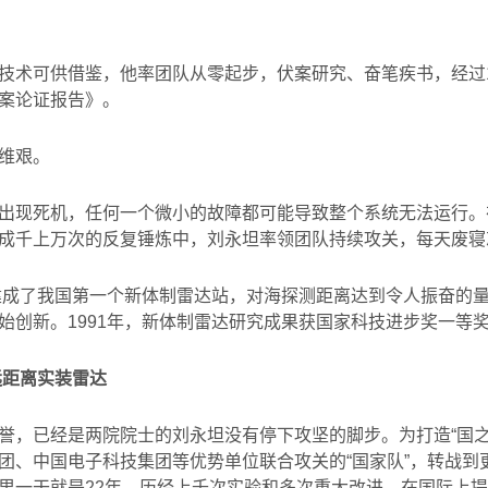
技术可供借鉴，他率团队从零起步，伏案研究、奋笔疾书，经过
案论证报告》。
维艰。
出现死机，任何一个微小的故障都可能导致整个系统无法运行。
成千上万次的反复锤炼中，刘永坦率领团队持续攻关，每天废寝
建成了我国第一个新体制雷达站，对海探测距离达到令人振奋的
始创新。
1991
年，新体制雷达研究成果获国家科技进步奖一等
远距离实装雷达
誉，已经是两院院士的刘永坦没有停下攻坚的脚步。为打造“国之
团、中国电子科技集团等优势单位联合攻关的“国家队”，转战到
里一干就是
22
年，历经上千次实验和多次重大改进，在国际上提