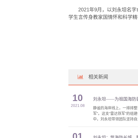
2021
年
9
月，以刘永坦名字
学生言传身教家国情怀和科学精
相关新闻
10
刘永坦——为祖国海防装
2021.08
静谧的海岸线上，一排排整
军”。这支“雷达铁军”的
中，刘永坦带领团队坚持自
01
刘永坦：筑海防长城，