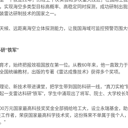
，实现海空多类型目标高概率、高稳定同时探测，成功研制出我
装雷达研制技术的国家之一。
天候、远距离海空立体探测能力，让我国海域可监控预警范围大
科研
“
铁军
”
育才，始终把报效祖国放在第一位。从教
60
年来，他一直致力于
全国统编教材，出版的专著《雷达成像技术》获得多个奖项。
理论、新技术带进课堂，把学生带到国防科研一线，“真刀实枪”
起一支雷达科研“铁军”，学生中涌现出了将军、院士、大学校长
00
万元国家最高科技奖奖金全部捐给哈工大，设立永瑞基金，助
技工作者，荣获国家最高科学技术奖，这份殊荣不单属于我个人
。
”