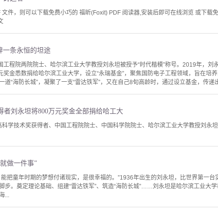
文件，则可以下载免费小巧的 福昕(Foxit) PDF 阅读器,安装后即可在线浏览 或下载免费的 
文
辟一条永恒的坦途
中国工程院两院院士、哈尔滨工业大学教授刘永坦被授予“时代楷模”称号。2019年，
万元奖金悉数捐给哈尔滨工业大学，设立“永瑞基金”，聚焦国防电子工程领域，旨在培
道“海防长城”，凝聚了一支“雷达铁军”，又在自己8旬高龄时，通过设立基金，传递出
得者刘永坦将800万元奖金全部捐给哈工大
家最高科学技术奖获得者、中国工程院院士、中国科学院院士、哈尔滨工业大学教授刘永坦
就做一件事”
，能把童年时期的梦想付诸现实，是很幸福的。”1936年出生的刘永坦，比世界第一台
脚步。奠定理论基础、组建“雷达铁军”、筑造“海防长城”……刘永坦是哈尔滨工业大
..