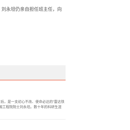
，刘永坦仍亲自担任班主任，向
背后，是一支初心不改、使命必达的“雷达铁
中国工程院院士刘永坦。数十年的科研生涯