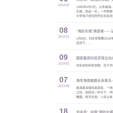
2024.02
1990年4月3日，山东
示屏。但这一天，一件新鲜
大学电子研究所所长刘永坦指
08
“海防长城”铸造者—
2019.01
1月8日，刘永坦荣膺20
支持下，....
09
国家最高科技奖得主刘
2019.01
刘永坦的科技贡献，在于开
07
海军海南舰舰长张美玉
2023.08
南海某海域风高浪急，一场
之际，指挥员一声令下，伴
曦摄，新华社发）入伍以来
18
刘永坦：中国“海防长城