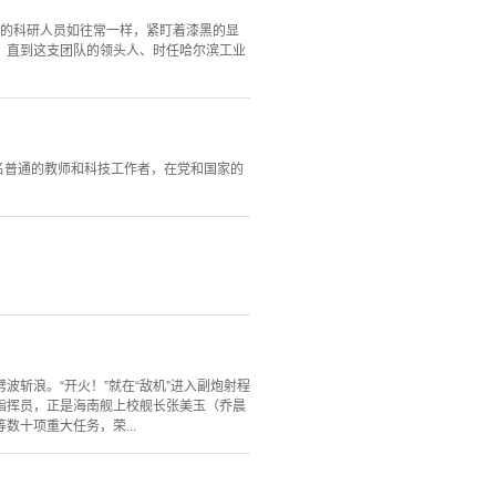
里的科研人员如往常一样，紧盯着漆黑的显
。直到这支团队的领头人、时任哈尔滨工业
一名普通的教师和科技工作者，在党和国家的
斩浪。“开火！”就在“敌机”进入副炮射程
指挥员，正是海南舰上校舰长张美玉（乔晨
十项重大任务，荣...