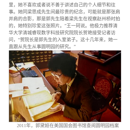
里，她不喜欢或者说不善于讲述自己的个人细节和往
事。她同梁思成先生间最珍贵的纪念，可能就是那张肩
并肩的合影，那是郭先生陪着梁先生在视察赵州桥时拍
的，她特别珍爱这张照片。”王一珂说。他极力推荐清
华大学清城睿现数字科技研究院院长贺艳接受记者访
问，“贺院长是郭先生的入室弟子。这十几年来，她一
直跟从先生从事圆明园的研究。”
2011
年，郭黛姮在美国国会图书馆查阅圆明园档案