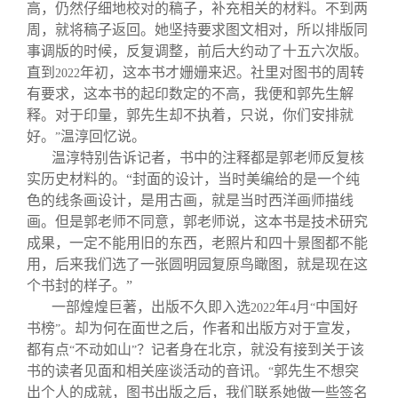
高，仍然仔细地校对的稿子，补充相关的材料。不到两
周，就将稿子返回。她坚持要求图文相对，所以排版同
事调版的时候，反复调整，前后大约动了十五六次版。
直到
年初，这本书才姗姗来迟。社里对图书的周转
2022
有要求，这本书的起印数定的不高，我便和郭先生解
释。对于印量，郭先生却不执着，只说，你们安排就
好。
温淳回忆说。
”
温淳特别告诉记者，书中的注释都是郭老师反复核
实历史材料的。“封面的设计，当时美编给的是一个纯
色的线条画设计，是用古画，就是当时西洋画师描线
画。但是郭老师不同意，郭老师说，这本书是技术研究
成果，一定不能用旧的东西，老照片和四十景图都不能
用，后来我们选了一张圆明园复原鸟瞰图，就是现在这
个书封的样子。”
一部煌煌巨著，出版不久即入选
年
月
中国好
2022
4
“
书榜
。却为何在面世之后，作者和出版方对于宣发，
”
都有点
不动如山
？记者身在北京，就没有接到关于该
“
”
书的读者见面和相关座谈活动的音讯。
郭先生不想突
“
出个人的成就，图书出版之后，我们联系她做一些签名