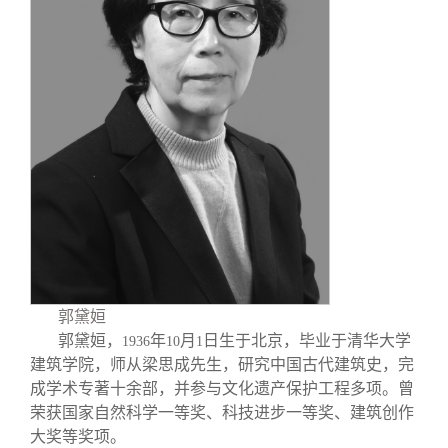
关闭
信息化服务
总会简介
三创大赛
会长致辞
实用信息
总会章程
理事会名单
制度法规
联系我们
郭黛姮
郭黛姮，
年
月
日生于北京，毕业于清华大学
1936
10
1
建筑学院，师从梁思成先生，研究中国古代建筑史，完
成学术专著十余部，并参与文化遗产保护工程多项。曾
荣获国家自然科学一等奖、科技进步一等奖、建筑创作
大奖等奖项。