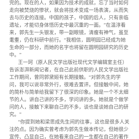
完的。现在的人，如果因为技术的成就，忘了当时如何
走向被焚烧的惨状，就会将技术变成一场表演，从而失
去与历史的连接。中国的孩子，中国的后人，只有亲临
遗址，才能切身体悟历史中最沉重的一面。”在温淳看
来，郭先生一头银发，带一副眼镜，清瘦有神气，虽至
耄耋，仍在科研中前行。“我相信，圆明园已经成为她
生命的一部分，而她的名字也将留在圆明园研究的历史
中。”
王一珂（原人民文学出版社现代文学编辑室主任）
告诉澎湃新闻记者，在自己此前供职的人民文学出版社
工作期间，曾同郭黛姮有长期接触。“对郭先生的学
问，我可以说非常外行，很难去置评。但接触中间，她
的简朴与简单给我留下了很深的印象。她是一个不太细
节的人。讲自己讲的不多，学问讲的多。她就是个做学
问的人，接触下来聊自己的不多，谈也是谈她自己的研
究。”
“你提到她和梁思成先生间的往事，这也是很多人关
注的点。因为确实曾考虑为郭先生做本传记，但她很少
宣传、凸显自己，在她看来自己的一生都在自己的著作