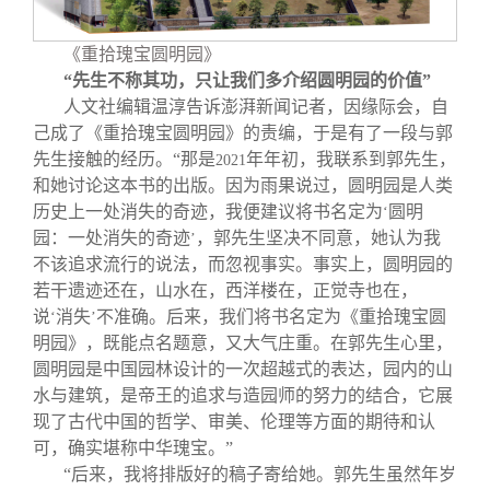
《重拾瑰宝圆明园》
“先生不称其功，只让我们多介绍圆明园的价值”
人文社编辑温淳告诉澎湃新闻记者，因缘际会，自
己成了《重拾瑰宝圆明园》的责编，于是有了一段与郭
先生接触的经历。“那是
年年初，我联系到郭先生，
2021
和她讨论这本书的出版。因为雨果说过，圆明园是人类
历史上一处消失的奇迹，我便建议将书名定为
圆明
‘
园：一处消失的奇迹
，郭先生坚决不同意，她认为我
’
不该追求流行的说法，而忽视事实。事实上，圆明园的
若干遗迹还在，山水在，西洋楼在，正觉寺也在，
说
消失
不准确。后来，我们将书名定为《重拾瑰宝圆
‘
’
明园》，既能点名题意，又大气庄重。在郭先生心里，
圆明园是中国园林设计的一次超越式的表达，园内的山
水与建筑，是帝王的追求与造园师的努力的结合，它展
现了古代中国的哲学、审美、伦理等方面的期待和认
可，确实堪称中华瑰宝。”
“后来，我将排版好的稿子寄给她。郭先生虽然年岁