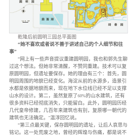
乾隆后前圆明三园总平面图
“她不喜欢或者说不善于讲述自己的个人细节和往
事”
“网上有一些声音提议重建圆明园，我也和郭先生聊
过这个想法。但她非常清醒，不赞同重建。技术可以复
原圆明园，但遗址要保存。她的理由有三个：首先，圆
明园周围的地貌已经变化。海淀从前的水源多，造景引
水都是依据地貌而来，现在地下水位线已经不足以支撑
山水的设计。第二，虽然复原了
的山水建筑，还有
60%
很多资料已经彻底消失，只能留白。此外，圆明园历经
几代皇帝修建，几百年来建筑也有别，复原哪一朝代的
建筑也无法确定。
温淳回忆说。
”
“第三点最关键，保存圆明园的遗址，让后人哀思与
铭记。这一处荒废之地，曾经的辉煌与伤痛，都是说不