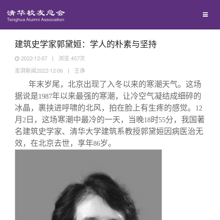
兴趣群体
捐赠方法
我要订阅
清华故事
西南联大校友会
义工计划
新媒体平台
青春风采
建筑史学家郭黛姮：学人的朴素与坚持
2022-12-07
|
浏览
457
次
澎湃新闻2022-12-06
|
王诤
校友文苑
年末岁尾，北京出现了入冬以来的寒潮天气。这场
据说是
年以来最强的寒潮，让冷空气凝结成细碎的
1987
校友讲坛
冰晶，裹挟进呼啸的北风，拍在脸上有生疼的感觉。
12
月
日，这场寒潮中最冷的一天，当晚
时
分，我国著
2
18
55
名建筑史学家、清华大学建筑系教授郭黛姮因病医治无
校友视界
效，在北京去世，享年
岁。
86
校友服务
校友总会
终身学习