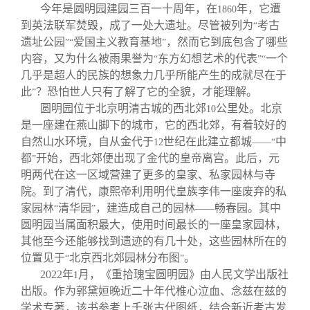
今年是圆明园建园三百一十周年，在
年，它遭
1860
到英法联军焚毁，成了一处大遗址。尽管被列为
考古
“
遗址公园
爱国主义教育基地
，然而它到底包含了哪些
”“
”
内容，又为什么被雨果誉为
东方幻想艺术的代表
一个
“
”“
几乎是超人的民族的想象力几乎所能产生的成就尽在于
此
？恐怕世人只有了解了它的全貌，才能理解。
”
圆明园位于北京明清古城的西北郊
公里处。北京
10
是一座建在燕山脚下的城市，它的西北郊，有着较好的
自然山水环境，自从金代于
世纪在此建立都城
中
12
——“
都
开始，西北郊便出现了金代的皇帝离宫。此后，元
”
明两代在这一区域营建了更多的皇家、私家园林与寺
院。到了清代，康熙帝利用明代皇族李伟一座废弃的私
家园林
清华园
，建造成自己的园林
畅春园。其中
“
”
——
圆明园当属面积最大，使用时间最长的一座皇家园林，
其他至今还能够找到遗迹的有几十处，这些园林所在的
位置见于
北京西北郊园林分布图
。
“
”
2022
年
月，《重拾瑰宝圆明园》由人民文学出版社
1
出版。作为郭黛姮晚近二十年代椎心泣血、念兹在兹的
学术专著，该书参考上千张古代图纸，结合新近考古发