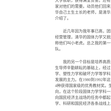
大学就职，获得满堂赞誉。还有
家对他们的需要。动员他们回来
华自己土生土长的老师，是清华
介绍了。
近几年因为我年事已高，团
经营管理，清华的固体力学又掀
称他们叫小老虎。总之我的第一
队。
我的另一个目标是培养高质
生导师辛勤耕耘的基础上，经过
学、塑性力学和破坏力学等学科
发展的主力。在
1980
到
1992
年这
4
种获得国家级的优秀教材奖。
向，在这个阶段固体力学学科一
向国民经济主战场的任务中都起
学、科研和国民经济各条战线上