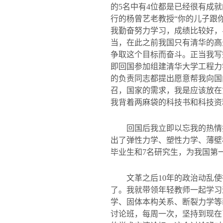
的
5
名中有
4
位都是已经很有成就
行的杨曾艺老教授
“
你的儿子跟
我勤奋努力学习，成绩比较好，
当，在此之前我国只有清华的高
争取这个目标而奋斗。正当我写
即回国参加组建清华大学工程力
的负责同志都提出愿意帮我向国
召，国家的需求，我是应该放在
我背着两麻袋的科技书和科技资
回国后我立即以忘我的热情
出了弹性力学、塑性力学、薄壁
毕业生和
7
名研究生，为我国第
文革之后
10
年的政治动乱使
了。我就带领年轻教师一起学习
学、固体本构关系、断裂力学等
讨论班，每周一次，坚持到现在