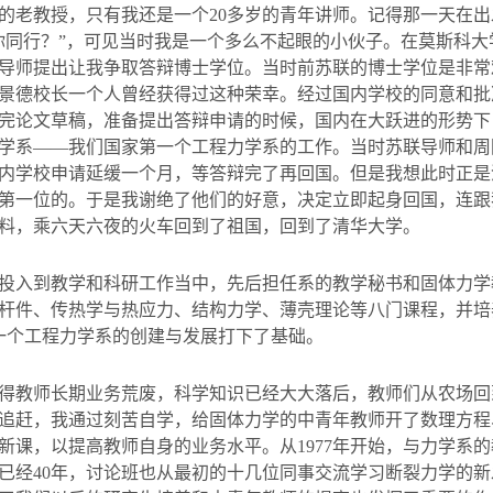
的老教授，只有我还是一个
20
多岁的青年讲师。记得那一天在出
你同行？
”
，可见当时我是一个多么不起眼的小伙子。在莫斯科大
导师提出让我争取答辩博士学位。当时前苏联的博士学位是非常
景德校长一个人曾经获得过这种荣幸。经过国内学校的同意和批
完论文草稿，准备提出答辩申请的时候，国内在大跃进的形势下
学系——我们国家第一个工程力学系的工作。当时苏联导师和周
内学校申请延缓一个月，等答辩完了再回国。但是我想此时正是
第一位的。于是我谢绝了他们的好意，决定立即起身回国，连跟
料，乘六天六夜的火车回到了祖国，回到了清华大学。
投入到教学和科研工作当中，先后担任系的教学秘书和固体力学
杆件、传热学与热应力、结构力学、薄壳理论等八门课程，并培
一个工程力学系的创建与发展打下了基础。
得教师长期业务荒废，科学知识已经大大落后，教师们从农场回
追赶，我通过刻苦自学，给固体力学的中青年教师开了数理方程
新课，以提高教师自身的业务水平。从
1977
年开始，与力学系的
已经
40
年，讨论班也从最初的十几位同事交流学习断裂力学的新