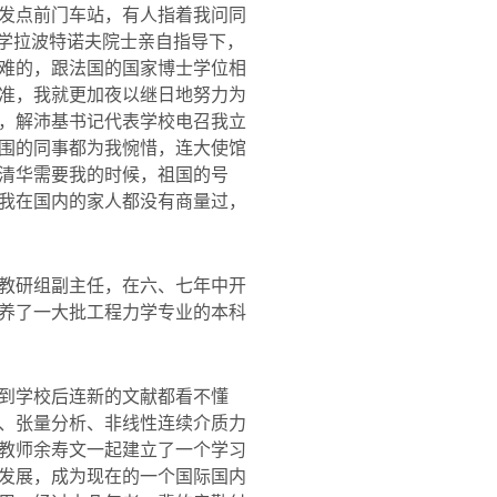
发点前门车站，有人指着我问同
学拉波特诺夫院士亲自指导下，
难的，跟法国的国家博士学位相
准，我就更加夜以继日地努力为
，解沛基书记代表学校电召我立
围的同事都为我惋惜，连大使馆
清华需要我的时候，祖国的号
我在国内的家人都没有商量过，
教研组副主任，在六、七年中开
养了一大批工程力学专业的本科
到学校后连新的文献都看不懂
、张量分析、非线性连续介质力
教师余寿文一起建立了一个学习
发展，成为现在的一个国际国内