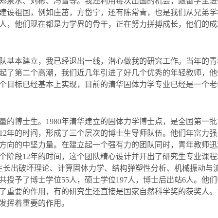
郑泉水、刘彬、冯雪等。我还利用每次出国的机会，跟留学生进
建设祖国，例如庄茁，方岱宁，还有陈常青，也是我们从兄弟学
人，他们现在都是力学界的骨干，正在努力拼搏成长，他们的成
队基本建立，我已经退出一线，潜心做我的研究工作。当年的青
起了第二个高潮，我们近几年引进了好几个优秀的年轻教师，他
个目标已经基本上实现，目前的清华固体力学专业已经是一个老
量的博士生。
1980
年清华建立的固体力学博士点，是全国第一批
12
年的时间，形成了三个层次的博士生导师队伍。他们年富力强
方向的中坚力量。在建立起一个强有力的团队同时，青年教师迅
个阶段
12
年的时间，这个团队精心设计并开出了研究生专业课程
生长出破坏理论、计算固体力学、结构弹塑性分析、机械振动与
共授予了博士学位
55
人，硕士学位
197
人，博士后出站
6
人。他们
了重要的作用，有的研究生还直接是国家自然科学奖的获奖人。
发挥着重要的作用。