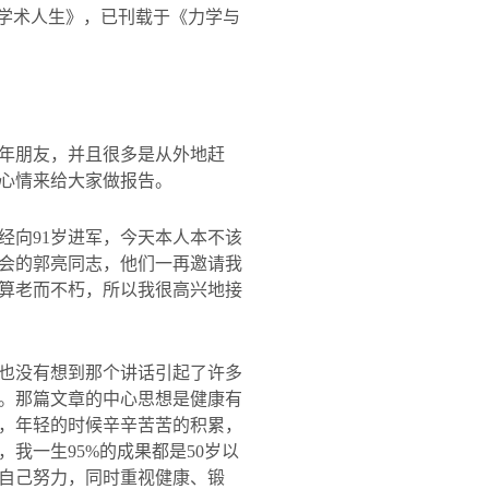
学术人生》，已刊载于《力学与
年朋友，并且很多是从外地赶
心情来给大家做报告。
经向
91
岁进军，今天本人本不该
会的郭亮同志，他们一再邀请我
算老而不朽，所以我很高兴地接
也没有想到那个讲话引起了许多
。那篇文章的中心思想是健康有
，年轻的时候辛辛苦苦的积累，
，我一生
95%
的成果都是
50
岁以
自己努力，同时重视健康、锻