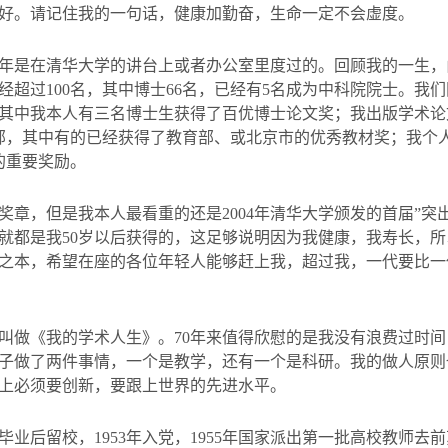
好。请记住我的一句话，健康加勤奋，生命一定不会虚度。
年是在清华大学的讲台上或者办公室里度过的。回顾我的一生，
经超过
100
名，其中博士
66
名，已经有
5
名成为中科院院士。我们
其中我本人有三名博士生获得了百优博士论文奖；我出版学术论
部，其中有的已经获得了教育部、或北京市的优秀教材奖；我个
的重要奖励。
奖章，但是我本人最看重的还是
2004
年清华大学颁发的首届
”
突
就都是我
50
岁以后获得的，这足够说明因为我健康，我寿长，所
之本，希望在座的各位年轻人能够赶上我，超过我，一代要比一
叫做《我的学术人生》。
70
年来值得欣慰的是我没有浪费过时间
子做了两件事情，一个是教学，还有一个是科研。我的做人原则
上必须要创新，要跟上世界的先进水平。
毕业后留校，
1953
年入党，
1955
年国家派出第一批高校教师去前