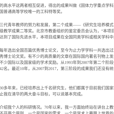
的高水平这两者相互促进，得出的成果叫做《固体力学重点学科
国普通高等学校唯一的工科特等奖。
三代青年教师的努力和发展，第二个成果——《研究生培养模式
级教学成果二等奖。北京市教委组织的鉴定委员会认为，
“
本项
达到了国际先进水平，本项目成果在全国同类学科或相关学科中
每年选出全国百篇优秀博士论文，至今为止力学学科一共选出过
秀博士论文奖。有不少的高质量的文章在国际国内著名刊物上发
不少国际以及国家级的学术奖励。从
1993
年到
2007
年第二个阶段
42
名。最近
10
年，从
2007
到
2017
，第三阶段的成果我们还没有统
30
多年来，已经培养出上千名研究生，他们都属于目前我们国家
止我在清华的两大奋斗目标，可以说基本完成。
介绍我个人的科研情况。
70
年以来，我一方面始终站在讲台上教
不开两个原则，一个是国家的需求，一个是学术上要跟上世界的