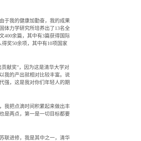
由于我的健康加勤奋，我的成果
固体力学研究所培养出了
13
名全
文
400
余篇，其中有
3
篇获得国际
人得奖
50
余项，其中有
10
项国家
出贡献奖
”
，因为这是清华大学对
以我的产出就相对比较丰富。说
代强，这是我对你们年轻人的期
，我把点滴时间积累起来做出丰
也是两点，第一是一切目标都要
苏联进修，我是其中之一，清华