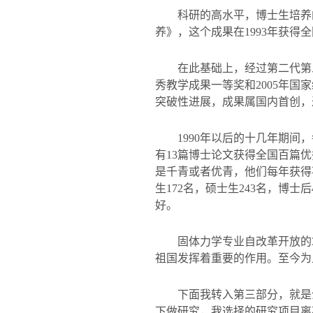
科研的高水平，博士生培养
养》，这个成果在
1993
年获得全
在此基础上，经过第二代第
秀教学成果一等奖和
2005
年国家
突破性进展，成果属国内首创，
1990
年以后的十几年期间，
有
13
篇博士论文获得全国百篇优
是千青或者优青，他们每年获得
生
172
名，硕士生
243
名，博士后
好。
固体力学专业自改革开放的
祖国发挥着重要的作用。至今为
下面我转入第三部分，就是
下做研究，我选择的研究项目离