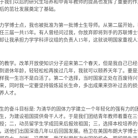
于我们以后的研究生培养和中青年教师的提高也发挥了重要的作
后的茁壮发展奠定了基础。
力学博士点，我也被批准为第一批博士生导师。从第二届开始，
任三届一共
15
年。有人曾经问过我，你放弃即将到手的苏联博士
却让我承担力学学科评议组的负责人
15
年，这就说明国家重视人
的教学。改革开放使知识分子迎来第二个春天，但是我自己已经
到退休年龄，轻轻松松再挨过几年，我就可以颐养天年了。要是
样我一生岂不是白活了。第二个选择，当时国家正处在百废待兴
来，同时我一定要坚持锻炼延长生命，多出成果来弥补过去的损
养人才。
生的奋斗目标是
:
为清华的固体力学建立一个年轻化的强有力的
生，为建设祖国提供骨干人才。于是我们团结青年教师着重在三
授；二，动员留学生学成回来后报效祖国；三，选择本校培养的
，送他们出国深造几年以后回国发展。杨卫在美国布朗大学博士