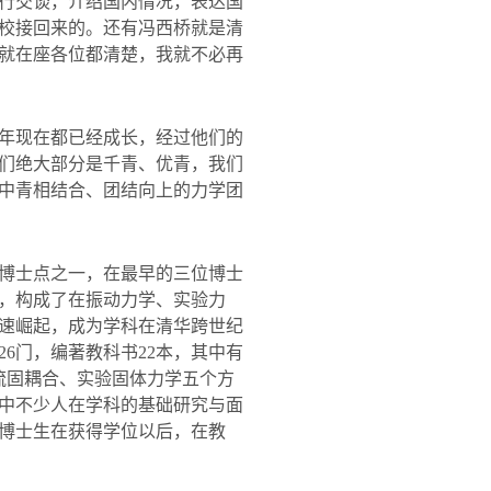
行交谈，介绍国内情况，表达国
校接回来的。还有冯西桥就是清
就在座各位都清楚，我就不必再
年现在都已经成长，经过他们的
们绝大部分是千青、优青，我们
中青相结合、团结向上的力学团
博士点之一，在最早的三位博士
，构成了在振动力学、实验力
速崛起，成为学科在清华跨世纪
26
门，编著教科书
22
本，其中有
流固耦合、实验固体力学五个方
中不少人在学科的基础研究与面
博士生在获得学位以后，在教