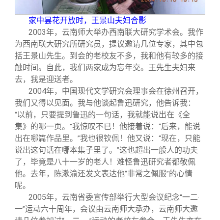
家中昙花开放时，王景山夫妇合影
2003
年，云南师大举办西南联大研究学术会。我作
为西南联大研究所研究员，提议邀请几位专家，其中包
括王景山先生。到会的老校友不多，我和他有较多的接
触时间。自此，我们两家成为忘年交。王先生夫妇来
去，我是迎送者。
2004
年，中国现代文学研究会理事会在徐州召开，
我们又得以见面。我与他谈起鲁迅研究，他告诉我：
以前，只要提到鲁迅的一句话，我就能说出在《全
“
集》的哪一页。
我惊叹不已！他接着说：
后来，能说
”
“
出在哪篇作品里。
我也很钦佩！他又说：
现在，只能
”
“
说出这句话在哪本集子里了。
这也超出一般人的功夫
”
了，毕竟是八十一岁的老人！难怪鲁迅研究者都敬佩
他。去年，陈漱渝还发文表达他
非常之佩服
的心情
“
”
呢。
2005
年，云南省委宣传部举行大型会议纪念
一二
“
·
一
运动六十周年，会议由云南师大承办，云南师大邀
”