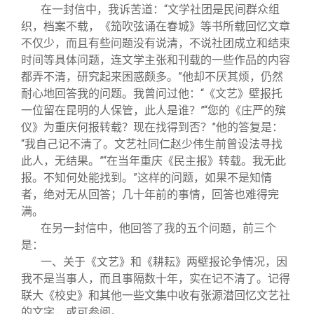
在一封信中，我诉苦道：“文学社团是民间群众组
织，档案不载，《笳吹弦诵在春城》等书所载回忆文章
不仅少，而且有些问题没有说清，不说社团成立和结束
时间等具体问题，连文学主张和刊载的一些作品的内容
都弄不清，研究起来困惑颇多。”他却不厌其烦，仍然
耐心地回答我的问题。我曾问过他：“《文艺》壁报托
一位留在昆明的人保管，此人是谁？”“您的《庄严的殡
仪》为重庆何报转载？现在找得到否？”他的答复是：
“我自己记不清了。文艺社同仁赵少伟生前曾设法寻找
此人，无结果。”“在当年重庆《民主报》转载。我无此
报。不知何处能找到。”这样的问题，如果不是知情
者，绝对无从回答；几十年前的事情，回答也难得完
满。
在另一封信中，他回答了我的五个问题，前三个
是：
一、关于《文艺》和《耕耘》两壁报论争情况，因
我不是当事人，而且事隔数十年，实在记不清了。记得
联大《校史》和其他一些文集中收有张源潜回忆文艺社
的文字，或可参阅。