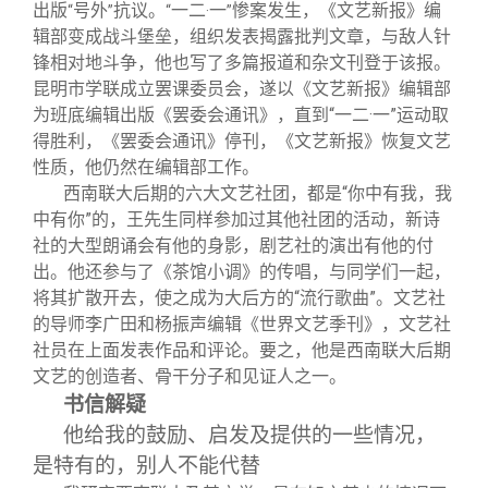
出版
号外
抗议。
一二
一
惨案发生，《文艺新报》编
“
”
“
·
”
辑部变成战斗堡垒，组织发表揭露批判文章，与敌人针
锋相对地斗争，他也写了多篇报道和杂文刊登于该报。
昆明市学联成立罢课委员会，遂以《文艺新报》编辑部
为班底编辑出版《罢委会通讯》，直到“一二·一”运动取
得胜利，《罢委会通讯》停刊，《文艺新报》恢复文艺
性质，他仍然在编辑部工作。
西南联大后期的六大文艺社团，都是“你中有我，我
中有你”的，王先生同样参加过其他社团的活动，新诗
社的大型朗诵会有他的身影，剧艺社的演出有他的付
出。他还参与了《茶馆小调》的传唱，与同学们一起，
将其扩散开去，使之成为大后方的“流行歌曲”。文艺社
的导师李广田和杨振声编辑《世界文艺季刊》，文艺社
社员在上面发表作品和评论。要之，他是西南联大后期
文艺的创造者、骨干分子和见证人之一。
书信解疑
他给我的鼓励、启发及提供的一些情况，
是特有的，别人不能代替