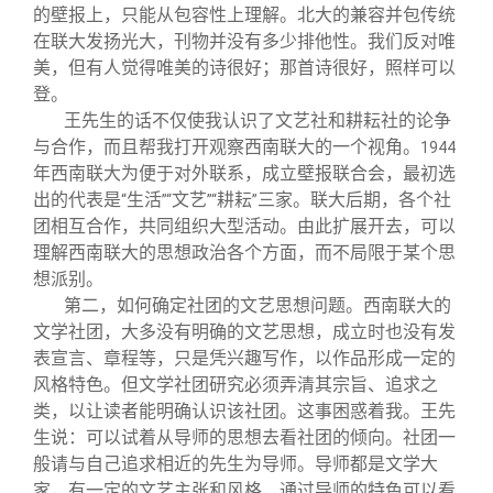
的壁报上，只能从包容性上理解。北大的兼容并包传统
在联大发扬光大，刊物并没有多少排他性。我们反对唯
美，但有人觉得唯美的诗很好；那首诗很好，照样可以
登。
王先生的话不仅使我认识了文艺社和耕耘社的论争
与合作，而且帮我打开观察西南联大的一个视角。
1944
年西南联大为便于对外联系，成立壁报联合会，最初选
出的代表是
生活
文艺
耕耘
三家。联大后期，各个社
“
”“
”“
”
团相互合作，共同组织大型活动。由此扩展开去，可以
理解西南联大的思想政治各个方面，而不局限于某个思
想派别。
第二，如何确定社团的文艺思想问题。西南联大的
文学社团，大多没有明确的文艺思想，成立时也没有发
表宣言、章程等，只是凭兴趣写作，以作品形成一定的
风格特色。但文学社团研究必须弄清其宗旨、追求之
类，以让读者能明确认识该社团。这事困惑着我。王先
生说：可以试着从导师的思想去看社团的倾向。社团一
般请与自己追求相近的先生为导师。导师都是文学大
家，有一定的文艺主张和风格，通过导师的特色可以看