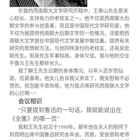
关闭
信息化服务
总会简介
在我的西南联大文学研究历程中，王景山先生是关
心较长、支持有力的老校友之一。他不仅是西南联大后
三创大赛
会长致辞
期文学的参与创造者，而且是中国现代文学研究家，他
不仅为我提供西南联大后期文学的一些情况，还能把西
实用信息
总会章程
南联大文学放在中国现代文学发展中做估量，提供有关
研究的思想和方法。与他同样身份的老校友，还有吴宏
聪先生。但吴先生年事较高，身体欠佳，我与他的交往
理事会名单
不像与王先生那样长久。
我了解王先生近期的身体情况，以年入百岁而仙
逝，应是喜寿。他女儿告诉我父亲走了，我安慰她不必
制度法规
悲伤。但怎能不悲伤呢，他为我点亮研究西南联大文学
的心灯啊——
联系我们
会议相识
“只要提到鲁迅的一句话，我就能说出在
《全集》的哪一页”
我和王先生初见于
年。那年他在夫人的陪同下
1999
到昆明出席中国鲁迅研究会年会。而我，受张恩和老师