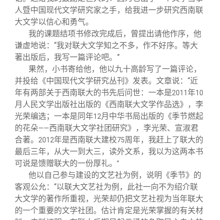
人暨中国现代文学研究家之手，给我进一步研究西南联
大文学以信心和勇气。
我的课题结项书修改完成后，曾提出请他作序，他
谦虚地说：“我对联大文学知之不多，作不好序。等大
著出版后，我写一篇评论吧。”
果然，小书寄给他，他以九十高龄写了一篇评论，
并投给《中国现代文学研究丛刊》发表。文章说：“近
年有两部关于西南联大的书先后问世：一本是
年
2011
10
月人民文学出版社出版的《西南联大文学作品选》，李
光荣编选；一本是同年
月中华书局出版的《季节燃起
12
的花朵
西南联大文学社团研究》，李光荣、宣淑君
——
合著。
年是西南联大建校
周年，我赶上了联大的
2012
75
最后三年，从大一到大三，读外文系，我以为这两本书
可说是馈赠联大的一份厚礼。
”
他以自己参与建设的文艺社为例，说明《季节》的
客观公允：“以联大文艺社为例，此社一向不为绍介联
大文学的著作所重视，光荣却仍把文艺社视为当年联大
的一个重要的文学社团。估计肯定是光荣掌握的有关材