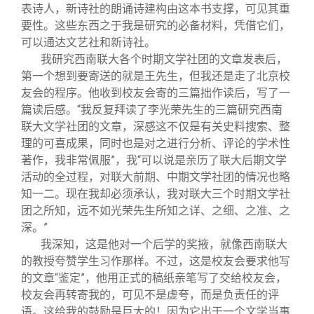
表诗人，新诗社的朗诵诗建构由这本书支撑，可见其重
要性。这些东西之于我是研究的必备材料，凭借它们，
可以通达文艺社和新诗社。
我研究西南联大各个时期文学社团的文章发表后，
第一个想到要寄送的就是王先生，但我还是走了北京校
友会的程序。他收到校友会寄的三篇拙作读后，写了一
篇读后感。“我反复拜读了李光荣先生的三篇研究西南
联大文学社团的文章，深感这不仅是有关史料搜索、整
理的可喜成果，同时也是对之进行分析、评论的学术性
著作，我非常佩服”，我“可以说是亲历了联大后期文学
活动的全过程，对联大前期、中期文学社团的情况也略
知一二。现在我却必须承认，我对联大三个时期文学社
团之所知，远不如光荣先生所知之详、之细、之准、之
深。”
我深知，这是他对一个后学的奖掖，就像西南联大
的教授夸赞学生习作那样。不过，这是校友会要求他写
的文章“鉴定”，他用正式的稿纸亲笔写了交给校友会，
校友会再转寄我的，可见不是虚夸，而是负责任的评
语。这给我的鼓励是巨大的！因为它出于一个文学当事