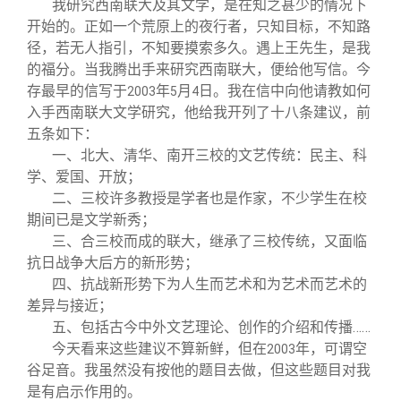
我研究西南联大及其文学，是在知之甚少的情况下
开始的。正如一个荒原上的夜行者，只知目标，不知路
径，若无人指引，不知要摸索多久。遇上王先生，是我
的福分。当我腾出手来研究西南联大，便给他写信。今
存最早的信写于
年
月
日。我在信中向他请教如何
2003
5
4
入手西南联大文学研究，他给我开列了十八条建议，前
五条如下：
一、北大、清华、南开三校的文艺传统：民主、科
学、爱国、开放；
二、三校许多教授是学者也是作家，不少学生在校
期间已是文学新秀；
三、合三校而成的联大，继承了三校传统，又面临
抗日战争大后方的新形势；
四、抗战新形势下为人生而艺术和为艺术而艺术的
差异与接近；
五、包括古今中外文艺理论、创作的介绍和传播……
今天看来这些建议不算新鲜，但在
年，可谓空
2003
谷足音。我虽然没有按他的题目去做，但这些题目对我
是有启示作用的。