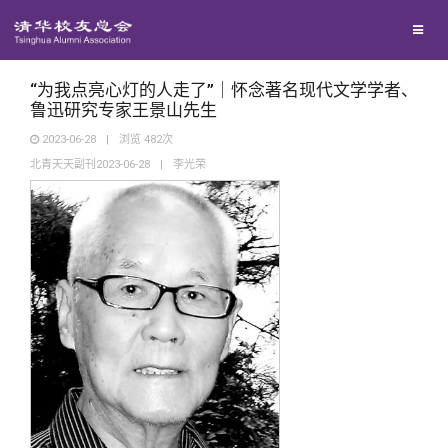
兴趣群体
捐赠方法
我要订阅
清华故事
西南联大校友会
义工计划
新媒体平台
青春风采
“为我点亮心灯的人走了”｜怀念著名现代文学学者、
鲁迅研究专家王景山先生
2023-06-28
|
浏览
482
次
校友文苑
北青天天副刊2023-06-28
|
李光荣
校友讲坛
校友视界
校友服务
校友总会
终身学习