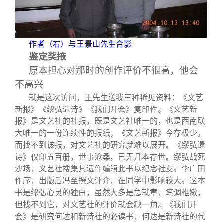
作者（右）与王景山先生合影
鉴定奖掖
原本担心对那时的创作评价不很高，他会
不高兴
就是这次访问，王先生送我三种稀见资料：《文艺
新报》《缪弘遗诗》《我们开会》复印件。《文艺新
报》是文艺社的社报，既是文艺社唯一的，也是西南联
大唯一的一份连续性的报纸。《文艺新报》今存极少。
而找不到该报，对文艺社的研究就难以展开。《缪弘遗
诗》仅印五百册，世事沧桑，已无几本存世。缪弘战死
沙场，文艺社搜集其遗作编辑此书以纪念社友。李广田
作序，出版后冯至撰文评介，在同学中影响较大。这本
书是缪弘心灵的独白，虽然大多是急就章，笔调稚嫩，
但找不到它，对文艺社的评价就会缺一角。《我们开
会》是研究何达和新诗社的必读书，何达是新诗社的代