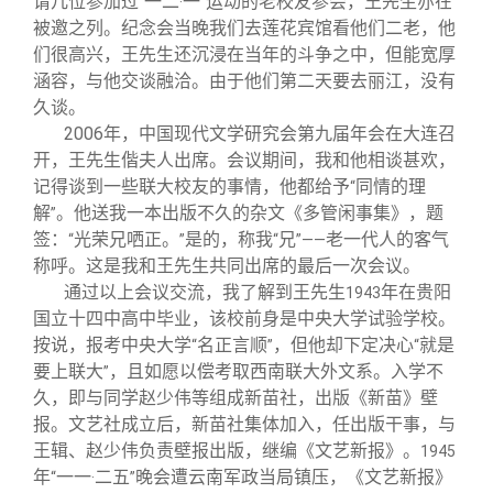
请几位参加过
一二
一
运动的老校友参会，王先生亦在
“
·
”
被邀之列。纪念会当晚我们去莲花宾馆看他们二老，他
们很高兴，王先生还沉浸在当年的斗争之中，但能宽厚
涵容，与他交谈融洽。由于他们第二天要去丽江，没有
久谈。
2006
年，中国现代文学研究会第九届年会在大连召
开，王先生偕夫人出席。会议期间，我和他相谈甚欢，
记得谈到一些联大校友的事情，他都给予
同情的理
“
解
。他送我一本出版不久的杂文《多管闲事集》，题
”
签：
光荣兄哂正。
是的，称我
兄
老一代人的客气
“
”
“
”——
称呼。这是我和王先生共同出席的最后一次会议。
通过以上会议交流，我了解到王先生
年在贵阳
1943
国立十四中高中毕业，该校前身是中央大学试验学校。
按说，报考中央大学
名正言顺
，但他却下定决心
就是
“
”
“
要上联大
，且如愿以偿考取西南联大外文系。入学不
”
久，即与同学赵少伟等组成新苗社，出版《新苗》壁
报。文艺社成立后，新苗社集体加入，任出版干事，与
王辑、赵少伟负责壁报出版，继编《文艺新报》。
1945
年
一一
二五
晚会遭云南军政当局镇压，《文艺新报》
“
·
”