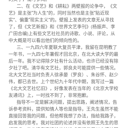
二、在《文艺》和《耕耘》两壁报的论争中，《文
艺》是主张“为人生”的，同时当然也是主张“贴近现
实”、偏重“现实主义”的。壁报上发表的文章无从寻找
了，但《文艺新报》和《世界文艺季刊》
杨振声、李
(
广田合编
上有些文艺社社员的诗歌、小说、评论，从
)
中大概是可以看出他们的倾向性的。
三、一九四六年夏联大复员平津，我留在昆明教了
一年书，一九四七年暑假才回北京，在北大读大学的最
后一年。我不记得除夕社有什么活动，也许已经没有除
夕社了吧。清华有文艺社，郭良夫可能提供一些情况。
北大文艺社当时负责人徐承晏（罗良）、朱谷怀、赵少
伟，都已去世。上个世纪九十年代中期，我写过一篇
《北大文艺社忆旧》，好像发表在当年的《北京大学校
友通讯》上，一时找不到了，非常抱歉。
指导不一定是解决问题，提出思路，阐述情况，告
诉参考资料，提供知情人等也是指导。王先生虽然不能
直接回答我的问题，但他帮我想了办法，指给我路子，
启发我的思考。我对社团的论述并没有依照王先生的思