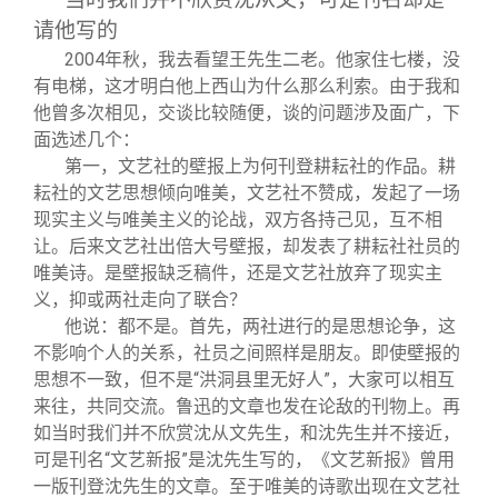
请他写的
2004
年秋，我去看望王先生二老。他家住七楼，没
有电梯，这才明白他上西山为什么那么利索。由于我和
他曾多次相见，交谈比较随便，谈的问题涉及面广，下
面选述几个：
第一，文艺社的壁报上为何刊登耕耘社的作品。耕
耘社的文艺思想倾向唯美，文艺社不赞成，发起了一场
现实主义与唯美主义的论战，双方各持己见，互不相
让。后来文艺社出倍大号壁报，却发表了耕耘社社员的
唯美诗。是壁报缺乏稿件，还是文艺社放弃了现实主
义，抑或两社走向了联合？
他说：都不是。首先，两社进行的是思想论争，这
不影响个人的关系，社员之间照样是朋友。即使壁报的
思想不一致，但不是“洪洞县里无好人”，大家可以相互
来往，共同交流。鲁迅的文章也发在论敌的刊物上。再
如当时我们并不欣赏沈从文先生，和沈先生并不接近，
可是刊名“文艺新报”是沈先生写的，《文艺新报》曾用
一版刊登沈先生的文章。至于唯美的诗歌出现在文艺社