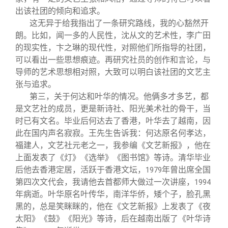
出该社团的倾向和追求。
这无异于给我指出了一条研究路线，我的心豁然开
朗。比如，闻一多的人民性，沈从文的艺术性，李广田
的现实性，卞之琳的现代性，对照他们所指导的社团，
可以看出一些思想痕迹。再研究社员的创作和言论，与
导师的艺术思想相对照，大致可以明白该社团的文艺主
张与追求。
第三，关于何达和叶华的情况。他俩多才多艺，都
是文艺社的成员，更是新诗社、阳光美术社的骨干，当
时已有文名。毕业后何达去了香港，叶华去了越南，因
此在国内声名寂寂。王先生告诉我：何达原名何孝达，
福建人，文艺社元老之一，我参编《文艺新报》，他在
上面发表了《灯》《选举》《图书馆》等诗。清华毕业
后他去香港定居，活跃于香港文坛，
年曾出席全国
1979
第四次文代会，我请他去首都师大做过一次讲座，
1994
年病逝。叶华原名叶传华，南洋华侨，矮个子，脸孔黑
黑的，总是笑眯眯的，他在《文艺新报》上发表了《夜
太阳》《鼓》《阳光》等诗，后在越南出版了《叶华诗