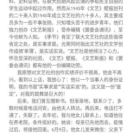
料、史料证明，在联大后期风起云涌的争取民主自由的
学生运动中起过作用。然而从
年《文艺》壁报创刊
1943
的二十来人到
年成立文艺社的六十多人，其主要成
1945
员多为一些不事张扬、只知埋头苦干的进步青年，他们
独力创办《文艺新报》，受命编辑《罢委会通讯》，至
今也鲜为人知。《季节》肯定了联大文艺社的这些值得
肯定之处，是实事求是。光荣同时指出文艺社的文学创
作成绩‘单薄’，是实话实说。”文艺社是他倾注了心力，
怀念至深的社团，《文艺》壁报、《文艺新报》和《罢
委会通讯》都有他的一份编辑功劳。
我原想对文艺社的创作实绩评价不很高，他会不高
兴。看到以上话，我放心了：他以一个当事人的身份证
明，我的书是“实事求是”“实话实说”的。这又是一份“鉴
定”，对我的鼓舞是巨大的！
后来，我们曾互赠新书。但渐渐地，联系少了，多
数时候是电话问安，由他夫人转达。再后来，电话打不
通了，失联了。去年初，我与他女儿联系上，知道他住
在养老院，条件挺好的。她说：母亲已先他而去，疫情
过后，将接他回家。
月
日，他女儿发来微信：父亲下
6
9