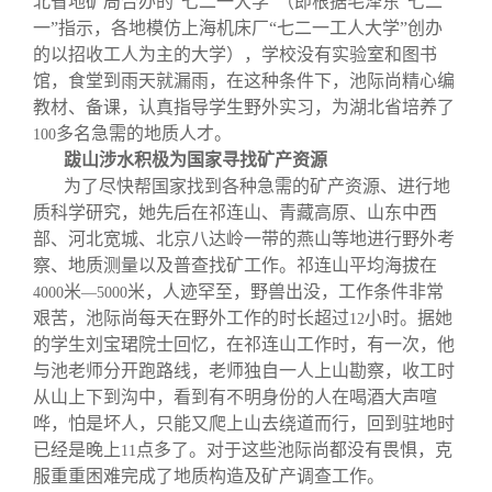
北省地矿局合办的“七二一大学”（即根据毛泽东“七二
一”指示，各地模仿上海机床厂“七二一工人大学”创办
的以招收工人为主的大学），学校没有实验室和图书
馆，食堂到雨天就漏雨，在这种条件下，池际尚精心编
教材、备课，认真指导学生野外实习，为湖北省培养了
多名急需的地质人才。
100
跋山涉水积极为国家寻找矿产资源
为了尽快帮国家找到各种急需的矿产资源、进行地
质科学研究，她先后在祁连山、青藏高原、山东中西
部、河北宽城、北京八达岭一带的燕山等地进行野外考
察、地质测量以及普查找矿工作。祁连山平均海拔在
米
米，人迹罕至，野兽出没，工作条件非常
4000
—5000
艰苦，池际尚每天在野外工作的时长超过
小时。据她
12
的学生刘宝珺院士回忆，在祁连山工作时，有一次，他
与池老师分开跑路线，老师独自一人上山勘察，收工时
从山上下到沟中，看到有不明身份的人在喝酒大声喧
哗，怕是坏人，只能又爬上山去绕道而行，回到驻地时
已经是晚上
点多了。对于这些池际尚都没有畏惧，克
11
服重重困难完成了地质构造及矿产调查工作。