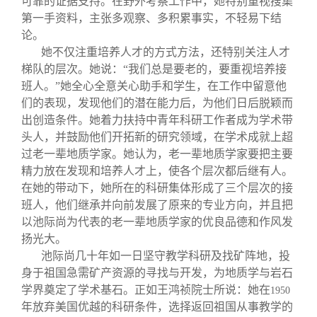
可靠的证据支持。在野外考察工作中，她特别重视搜集
第一手资料，主张多观察、多积累事实，不轻易下结
论。
她不仅注重培养人才的方式方法，还特别关注人才
梯队的层次。她说：“我们总是要老的，要重视培养接
班人。”她全心全意关心助手和学生，在工作中留意他
们的表现，发现他们的潜在能力后，为他们日后脱颖而
出创造条件。她着力扶持中青年科研工作者成为学术带
头人，并鼓励他们开拓新的研究领域，在学术成就上超
过老一辈地质学家。她认为，老一辈地质学家要把主要
精力放在发现和培养人才上，使各个层次都后继有人。
在她的带动下，她所在的科研集体形成了三个层次的接
班人，他们继承并向前发展了原来的专业方向，并且把
以池际尚为代表的老一辈地质学家的优良品德和作风发
扬光大。
池际尚几十年如一日坚守教学科研及找矿阵地，投
身于祖国急需矿产资源的寻找与开发，为地质学与岩石
学界奠定了学术基石。正如王鸿祯院士所说：她在
1950
年放弃美国优越的科研条件，选择返回祖国从事教学的