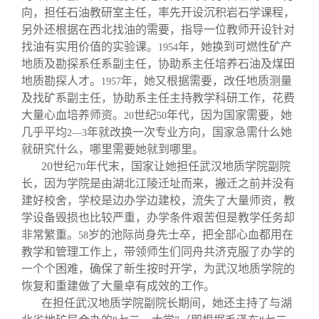
向，担任石油教研室主任，率先开设沉积岩石学课程，
另外还根据在西北找油的需要，指导一位教师开设针对
找油有实用价值的实验课。
年，她换到可燃性矿产
1954
地质及勘探系任系副主任，协助系主任培养石油及煤田
地质勘探人才。
年，她又根据需要，改任地质测量
1957
及找矿系副主任，协助系主任主持教学科研工作，花费
大量心血培养师资。
世纪
年代，因为国家需要，她
20
50
几乎平均
年就改换一次专业方向，国家急需什么她
2—3
就研究什么，哪里需要她就到哪里。
20
世纪
年代末，国家让她担任武汉地质学院副院
70
长，因为学院是由湖北江陵迁址而来，搬迁之前并没有
建好校舍，学校是边办学边建校，流失了大量师资，教
学设备毁损也比较严重，办学条件艰苦但是教学任务却
非常繁重。
岁的池际尚身先士卒，把全部心血都用在
58
教学和管理工作上，带领师生们同舟共济克服了办学的
一个个困难，确保了新生按时开学，为武汉地质学院的
恢复和重建做了大量卓有成效的工作。
在担任武汉地质学院副院长期间，她还主持了与湖