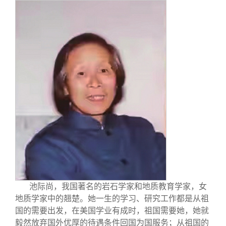
关闭
信息化服务
总会简介
三创大赛
会长致辞
实用信息
总会章程
理事会名单
制度法规
联系我们
池际尚，我国著名的岩石学家和地质教育学家，女
地质学家中的翘楚。她一生的学习、研究工作都是从祖
国的需要出发，在美国学业有成时，祖国需要她，她就
毅然放弃国外优厚的待遇条件回国为国服务；从祖国的