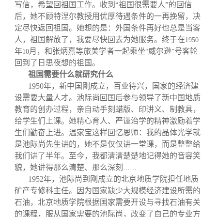
写信，希望回祖国工作。收到“祖国很需要人”的回信
后，她不顾特涅尔教授用优厚待遇条件的一再挽留，决
定尽快返回祖国。她想的是：外国条件再好也总是当客
人，祖国解放了，我要尽快回去为她服务。终于在
1950
年
月，和张炳熹等旅美学者一起乘坐
威尔逊
号客轮
10
“
”
回到了日思夜想的祖国。
祖国需要什么就研究什么
1950
年，新中国刚成立，百业待兴，国家的经济建
设需要大量人才。池际尚回国后参与领导了新中国地质
教育的创办过程，亲自动手刻蜡版、印讲义、制教具，
给学生们上课。她精心育人、严谨治学的精神激励着学
生们勤奋上进。温家宝这样回忆恩师：我的晶体光学就
是池际尚先生讲的，她不是仅仅讲一堂课，而是整整给
我们讲了半年。至今，我都清清楚楚地记得她的音容笑
貌，她讲得那么清楚、那么深刻
……
1952
年，池际尚到刚成立的北京地质学院担任地质
矿产专修科主任。因为国家缺少大规模经济建设所需的
石油，北京地质学院根据国家需要开设与寻找石油有关
的课程，服从国家需要的池际尚，改变了自己的专业方