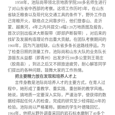
1958
年，池际尚带领北京地质学院
多名师生进行
200
了对山东省中西部的考察。这项工作历时
年，在山东
3
省缺乏粮食以及现代化交通工具的条件下，野外工作自
己背粮开火，联络点之间靠步行，他们登泰山、走沂
蒙、越黄河，
年之内共提交
幅
万地质图及报告，
4
14
1∶20
首次识别出临沭大断裂带（即郯庐断裂带），对后来的
找矿及发展构造理论作出重大贡献。在团队考察期间的
年，因为汽油短缺，山东省多条长途路线停运。为
1960
了检查日照的测量工作，池际尚和山东大队的业务队长
游振东从益都（即青州）出发步行
多公里到王哥庄
200
（胶南县），到达之后又不顾旅途疲劳，耐心解答同学
们提出的各种问题，鼓舞大家的工作热情。
把主要精力放在发现和培养人才上
言传身教是池际尚培养人才的主要方式，在育人过
程中，她形成了重教学、重实践、重创新的教学风格。
她说，搞地质一定要深入实际，严谨治学，使获得的数
据经得起任何人的检查，完成的研究至少经得起
年的
20
检验。池际尚以严格著称。据她的学生叶德隆回忆，
年，他把从野外调查采回的岩石标本磨制了
多个
1964
40