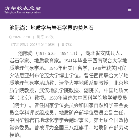
兴趣群体
捐赠方法
我要订阅
清华故事
西南联大校友会
义工计划
新媒体平台
青春风采
池际尚：地质学与岩石学界的奠基石
2024-03-28
|
浏览
368
次
《学习时报》2023年04月05日
|
胡秀荣
校友文苑
池际尚（
），湖北省安陆县人，
1917.6.25—1994.1.1
岩石学家、地质教育家。
年毕业于西南联合大学地
1941
校友讲坛
质地理气象学系。
年赴美国留学，
年获美国宾
1946
1949
夕法尼亚州布伦茂大学博士学位。曾任西南联合大学地
质地理气象学系助教，清华大学地质系副教授，北京地
校友视界
质学院教授，武汉地质学院教授、副院长，中国地质大
学（北京）教授。
年当选为中国科学院地学部委员
1980
校友服务
（院士）。曾任国家学位委员会和国家自然科学基金委
员会学科评议组成员，地质矿产部学位委员会副主任，
中国矿物岩石地球化学学会副理事长，第七届全国政协
校友总会
终身学习
常务委员。曾被评为全国三八红旗手，地质矿产部劳动
模范。