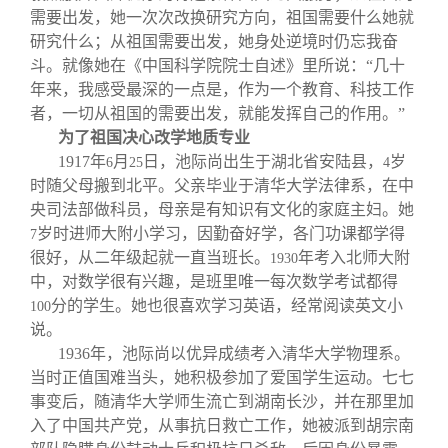
需要出发，她一次次改换研究方向，祖国需要什么她就
研究什么；从祖国需要出发，她身处逆境时仍忘我奋
斗。就像她在《中国科学院院士自述》里所说：“几十
年来，我感受最深的一点是，作为一个教育、科技工作
者，一切从祖国的需要出发，就能发挥自己的作用。”
为了祖国决心改学地质专业
1917
年
月
日，池际尚出生于湖北省安陆县，
岁
6
25
4
时随父母搬到北平。父亲毕业于清华大学法律系，在中
央司法部做科员，母亲是有知识有文化的家庭主妇。她
岁时进师大附小学习，因勤奋好学，各门功课都学得
7
很好，从二年级起就一直当班长。
年考入北师大附
1930
中，对数学很有兴趣，是班里唯一每次数学考试都得
分的学生。她也很喜欢学习英语，经常阅读英文小
100
说。
1936
年，池际尚以优异成绩考入清华大学物理系。
当时正值国难当头，她积极参加了爱国学生运动。七七
事变后，随清华大学师生流亡到湖南长沙，并在那里加
入了中国共产党，从事抗日救亡工作，她被派到胡宗南