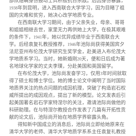
部队隐瞒身份鼓动士兵积极抗日杀敌。后因身份暴露，
年到昆明，进入西南联合大学学习，因为目睹了祖
1938
国的灾难和贫穷，她决心改学地质专业。
在西南联大学习期间，由于父亲失业，母亲、哥哥
和姐姐相继去世，家里无力再供她上大学，在极其艰难
的条件下，
年，她以优异成绩毕业于西南联合大
1941
学。后经袁复礼教授推荐，
年池际尚获得美国宾夕
1946
法尼亚州布伦茂大学研究生奖学金，赴美进入布伦茂大
学地质系学习。当时，她新婚刚
天，便和日后成为著
20
名地球化学家的丈夫李璞，分赴美国和英国留学。
在布伦茂大学，池际尚发奋学习，仅用
年时间就取
3
得了硕士和博士学位。她的博士论文中阐明了当时国际
地质界关注的热点问题的成因机理，突破了构造岩石权
威所提出的成因观点，提出了新的模型。论文发表后引
起美国著名岩石学家特涅尔的关注，邀请池际尚做他的
科研助理。在与特涅尔教授合作发表了几篇有开拓性贡
献的论文后，池际尚开始在地质学界崭露头角。
得知新中国成立的消息后，池际尚立即给她原来在
清华大学的老师、清华大学地质学系系主任袁复礼教授