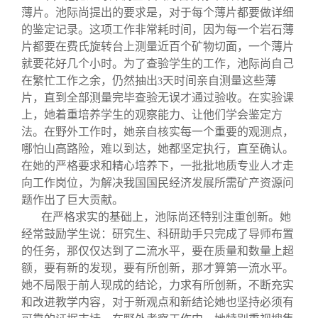
薄片。池际尚提出的要求是，对于每个薄片都要做详细
的鉴定记录。这项工作非常耗时间，因为每一个岩石薄
片都要在费氏旋转台上测量近百个矿物切面，一个薄片
就要花好几个小时。为了查验学生的工作，池际尚自己
在繁忙工作之余，仍然抽出
天时间亲自测量这些薄
3
片，直到全部测量完毕查验无误才通过验收。在实验课
上，她着重培养学生的观察能力、让他们学会鉴定方
法。在野外工作时，她亲自核实每一个重要的观测点，
哪怕山高路险，难以到达，她都坚定执行，直至确认。
在她的严格要求和精心培养下，一批批地质专业人才走
向工作岗位，为解决我国国民经济发展所需矿产资源问
题作出了巨大贡献。
在严格求实的基础上，池际尚还特别注重创新。她
经常鼓励学生说：研究生、科研助手只完成了导师布置
的任务，那仅仅达到了二流水平，要在质量和数量上超
额，要有新的发现，要有所创新，那才算第一流水平。
她不局限于前人现成的结论，力求有所创新，不断充实
和改进教学内容，对于新观点和新结论她也坚持必须有