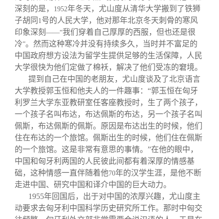
深刻的是，
年冬天，尤山度从清华大学搬到了铁狮
1952
子胡同
号的人民大学，他对那年北京冬天刺骨的寒风
1
印象深刻
我们穿着自己厚厚的西服，但也还是很
——“
冷
。然而这种寒冷并没有持续多久，当时并不富足的
”
中国政府想方设法为留学生提供足够的生活保障，人民
大学很快为他们定做了棉袄，解决了他们受冻的窘境。
提到自己在中国的老朋友，尤山度谈及了北京语言
大学教授郭玉恒和他夫人的一件趣事：“郭玉恒在匈牙
利罗兰大学东亚教研室任客座教授时，生了两个孩子，
一个孩子名叫布达，布达佩斯的布达，另一个孩子名叫
佩斯，布达佩斯的佩斯。原因是布达出生的时候，他们
住在布达的一个旅馆。佩斯出生的时候，他们住在佩斯
的一个旅馆。这是非常有意思的事情。”在他的眼中，
中国和匈牙利两国的人民彼此间都有着深厚的情感基
础，这种情感一直伴随着他
年的汉学生涯，是他不断
70
走进中国、研究中国和译介中国的巨大动力。
1955
年回国后，出于对中国的浓厚兴趣，尤山度主
动要求去匈牙利中国科学历史研究所工作。那时中匈交