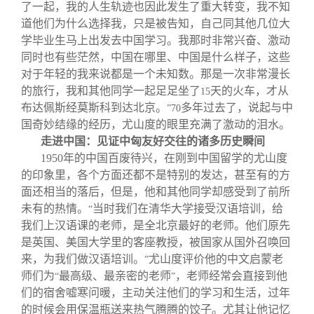
了一起，我的人生轨迹也因此发生了重大转变，我不知
道他们为什么选择我，只是被告知，自己同其他几位大
学毕业生马上出发去中国学习。我那时非常兴奋、激动
同时也有些茫然，中国在哪里、中国是什么样子，这些
对于年轻的我来说都是一个未知数。那是一次非常漫长
的旅行，我和其他同学一起足足坐了
天的火车，才从
15
布达佩斯经莫斯科到达北京。
多年过去了，说起与中
”70
国奇妙结缘的经历，尤山度的眼里充满了激动的泪水。
走进中国：见证中匈友好交往的诸多历史瞬间
1950
年的中国百废待兴，在刚到中国留学的尤山度
的印象里，各个方面还都不是特别的发达，甚至有的方
面还相当的落后，但是，他和其他同学却感受到了前所
未有的热情。
当时我们在清华大学接受汉语培训，给
“
我们上汉语课的老师，是全北京最好的老师。他们原先
是英国、美国大学里的客座教授，被国家从国外召唤回
来，为我们做汉语培训。
尤山度评价他的中文启蒙老
”
师们为
最高级、最亲密的老师
，老师经常会直接到他
“
”
们的宿舍嘘寒问暖，主动关注他们的学习和生活，过年
的时候会用保温瓶送来热气腾腾的饺子。尤其让他记忆