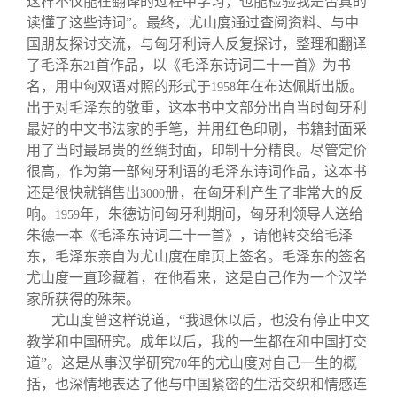
这样不仅能在翻译的过程中学习，也能检验我是否真的
读懂了这些诗词”。最终，尤山度通过查阅资料、与中
国朋友探讨交流，与匈牙利诗人反复探讨，整理和翻译
了毛泽东
首作品，以《毛泽东诗词二十一首》为书
21
名，用中匈双语对照的形式于
年在布达佩斯出版。
1958
出于对毛泽东的敬重，这本书中文部分出自当时匈牙利
最好的中文书法家的手笔，并用红色印刷，书籍封面采
用了当时最昂贵的丝绸封面，印制十分精良。尽管定价
很高，作为第一部匈牙利语的毛泽东诗词作品，这本书
还是很快就销售出
册，在匈牙利产生了非常大的反
3000
响。
年，朱德访问匈牙利期间，匈牙利领导人送给
1959
朱德一本《毛泽东诗词二十一首》，请他转交给毛泽
东，毛泽东亲自为尤山度在扉页上签名。毛泽东的签名
尤山度一直珍藏着，在他看来，这是自己作为一个汉学
家所获得的殊荣。
尤山度曾这样说道，“我退休以后，也没有停止中文
教学和中国研究。成年以后，我的一生都在和中国打交
道”。这是从事汉学研究
年的尤山度对自己一生的概
70
括，也深情地表达了他与中国紧密的生活交织和情感连