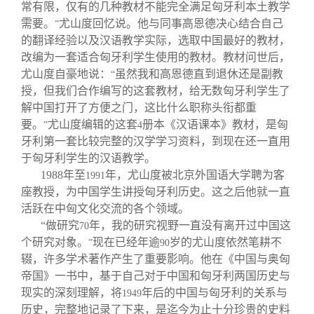
常有限，仅有的几种教材不能完全满足匈牙利本土教学
需要。
尤山度回忆说。他与同事高恩德决心结合自己
”
的翻译经验以及汉语教学实际，选取中国最好的教材，
改编为一套适合匈牙利学生使用的教材。教材问世后，
尤山度自豪地说：
虽然我和高恩德直到退休还是副教
“
授，但我们合作编写的这套教材，给无数匈牙利学生了
解中国打开了方便之门，这比什么职称头衔都重
要。
尤山度编辑的这套
册本《汉语课本》教材，是匈
”
4
牙利第一套比较完整的汉学学习资料，到现在还一直用
于匈牙利学生的汉语教学。
1988
年至
年，尤山度被北京外国语大学聘为客
1991
座教授，为中国学生讲授匈牙利历史。这之后他就一直
活跃在中匈文化交流的各个领域。
“做研究
年，我的研究视野一直没有离开过中国这
70
个研究对象。
现在已经年逾
岁的尤山度依然笔耕不
”
90
辍，许多学术著作产生了重要影响。他在《中国与奥匈
帝国》一书中，基于自己对于中国和匈牙利两国历史与
现实的深刻理解，将
年后的中国与匈牙利的关系与
1949
历史，完整地记录了下来，是迄今为止十分珍贵的史料