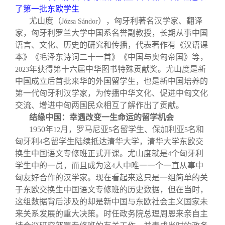
关闭
信息化服务
总会简介
了第一批东欧学生
尤山度（
），匈牙利著名汉学家、翻译
Józsa Sándor
家，匈牙利罗兰大学中国系名誉副教授，长期从事中国
三创大赛
会长致辞
语言、文化、历史的研究和传播，代表著作有《汉语课
本》《毛泽东诗词二十一首》《中国与奥匈帝国》等，
实用信息
总会章程
年获得第十六届中华图书特殊贡献奖。尤山度是新
2023
中国成立后首批来华的外国留学生，也是新中国培养的
第一代匈牙利汉学家，为传播中华文化、促进中匈文化
理事会名单
交流、增进中匈两国民众相互了解作出了贡献。
结缘中国：幸遇改变一生命运的留学机会
制度法规
1950
年
月，罗马尼亚
名留学生、保加利亚
名和
12
5
5
匈牙利
名留学生陆续抵达清华大学，清华大学东欧交
4
换生中国语文专修班正式开课。尤山度就是
个匈牙利
4
联系我们
学生中的一员，而且成为这
人中唯一一个一直从事中
4
匈友好合作的汉学家。现在看起来这只是一组简单的关
于东欧交换生中国语文专修班的历史数据，但在当时，
这组数据背后涉及的却是新中国与东欧社会主义国家未
来关系发展的重大决策。时任政务院总理周恩来亲自主