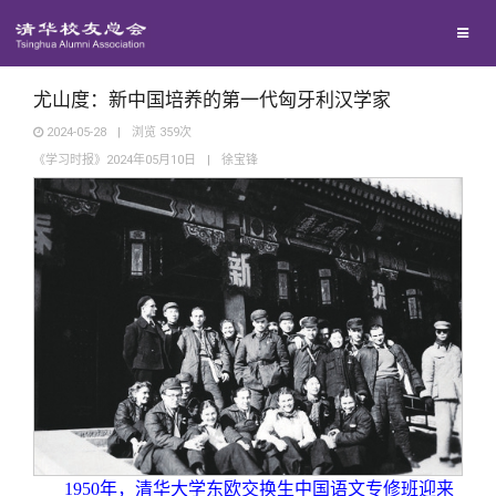
兴趣群体
捐赠方法
我要订阅
清华故事
西南联大校友会
义工计划
新媒体平台
青春风采
尤山度：新中国培养的第一代匈牙利汉学家
2024-05-28
|
浏览
359
次
《学习时报》2024年05月10日
|
徐宝锋
校友文苑
校友讲坛
校友视界
校友服务
校友总会
终身学习
1950
年，清华大学东欧交换生中国语文专修班迎来