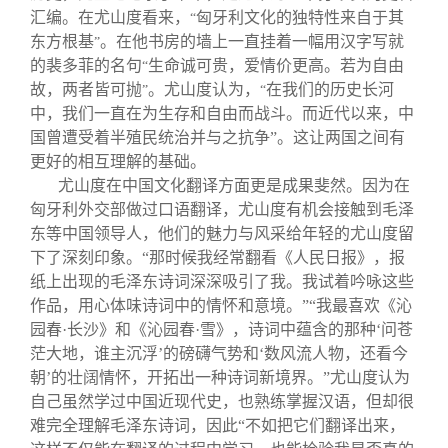
汇编。在尤山度看来，
匈牙利文化的独特性来自于其
“
东方根基
。在他书房的墙上一直挂着一幅用汉字写就
”
的裴多菲的名句
生命诚可贵，爱情价更高。若为自由
“
故，两者皆可抛
。尤山度认为，
在我们的历史长河
”
“
中，我们一直在为生存和自由而战斗。而近代以来，中
国曾遭受着半殖民统治并与之抗争”。这让两国之间有
更好的相互理解的基础。
尤山度在中国文化翻译方面更是成果斐然。因为在
匈牙利外交部做过口语翻译，尤山度有机会接触到毛泽
东等中国领导人，他们的魅力与风采给年轻的尤山度留
下了深刻印象。“那时候我经常翻看《人民日报》，报
纸上出现的毛泽东诗词深深吸引了我。我试着吟咏这些
作品，用心体味诗词中的情怀和意境。”“我最喜欢《沁
园春·长沙》和《沁园春·雪》，诗词中蕴含的那种‘问苍
茫大地，谁主沉浮’的磅礴气势和‘数风流人物，还看今
朝’的壮阔情怀，开拓出一种诗词新境界。”尤山度认为
自己虽然学过中国近现代史，也熟练掌握汉语，但却很
难完全理解毛泽东诗词，因此“不如把它们翻译出来，