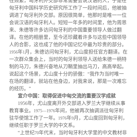
往频繁，匈牙利外交部非常需要会说汉语的人，于是在
匈牙利中国科学历史研究所工作了一段时间后，他被抽
调进了匈牙利外交部。原因很简单，他那时是唯一一位
会说汉语的匈牙利人。短短一年多的时间里，他为周恩
来、朱德等许多访问匈牙利的中国重要领导人做过翻
译。在他的相册里，至今还珍藏着许多与这些中国领导
人的合影，这也成了他的中国记忆中最为珍贵的部分。
年
月，朱德访问匈牙利，尤山度担任官方翻译。在
1956
1
一次群众集会上，当时的匈牙利领导人送给朱德一柄特
制的马刀，朱德兴奋地从刀鞘里抽出马刀，高高举起。
说起这个场景，尤山度十分的骄傲：“我作为当时唯一
在场的翻译，就站在他身边，对我来说，那是一次难忘
的经历。”
宣介中国：取得促进中匈交流的重要汉学成就
1956
年，尤山度离开外交部进入罗兰大学继续从事
教育事业。
年间，他被再次抽调派往匈牙利
1975—1976
驻华使馆工作了一年。
年
月，尤山度回到匈牙利，
1976
9
继续任职于罗兰大学的中文系。
“上世纪
年代末，当时匈牙利大学里的中文教材非
70