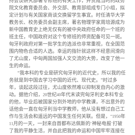
持会议研究部署专修班的有关工作，并责成当时的政务
院文化教育委员会、外交部、教育部组成专门小组，拟
定计划与有关国家商谈交换留学生事宜。时任清华大学
教务长、校务委员会副主席，著名物理学家周培源成为
新中国教育史上绝无仅有的被中央政府任命的一个班的
班主任，中国政府对这个专修班的师资配备可见一斑。
匈牙利政府对第一批学生的选派也非常重视，在全国范
围内物色合适的人选。幸运的指针就这样不经意间滑向
了尤山度，中匈两国加强人文交流的大势，改变了他一
生的命运。
“我本科的专业是研究匈牙利的近代史，所以我的任
务就是到中国去学习中国的近代、现代史。”时过多
年，谈起这段过往，尤山度依然难以抑制发自内心的激
动。据他介绍，
世纪
年代末读完匈牙利史本科专业
20
40
的他，毕业后被国家分到外地的中学教课，不出意外的
话他会一直在匈牙利当中学教师，他从没有想过自己工
作与生活会和遥远的中国发生任何关联。但是，
年
“1950
月的一天，一封来自首都布达佩斯的
神秘电报
打破
11
‘
’
了我的平静生活，并自此把我的命运和中国牢牢连接在