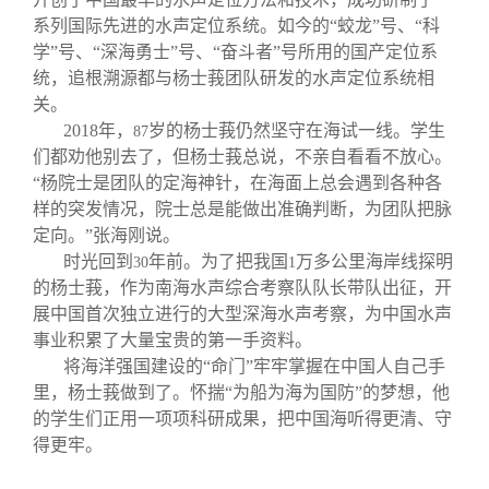
系列国际先进的水声定位系统。如今的“蛟龙”号、“科
学”号、“深海勇士”号、“奋斗者”号所用的国产定位系
统，追根溯源都与杨士莪团队研发的水声定位系统相
关。
2018
年，
岁的杨士莪仍然坚守在海试一线。学生
87
们都劝他别去了，但杨士莪总说，不亲自看看不放心。
“杨院士是团队的定海神针，在海面上总会遇到各种各
样的突发情况，院士总是能做出准确判断，为团队把脉
定向。”张海刚说。
时光回到
年前。为了把我国
万多公里海岸线探明
30
1
的杨士莪，作为南海水声综合考察队队长带队出征，开
展中国首次独立进行的大型深海水声考察，为中国水声
事业积累了大量宝贵的第一手资料。
将海洋强国建设的“命门”牢牢掌握在中国人自己手
里，杨士莪做到了。怀揣“为船为海为国防”的梦想，他
的学生们正用一项项科研成果，把中国海听得更清、守
得更牢。