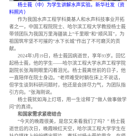
关闭
信息化服务
总会简介
杨士莪（中）为学生讲解水声实验。新华社发（资
料照片）
作为我国水声工程学科奠基人和水声科技事业开拓
三创大赛
会长致辞
者之一，中国工程院院士、哈尔滨工程大学教授杨士莪
带领团队为我国万里海疆装上“千里眼”和“顺风耳”，为
实用信息
总会章程
祖国筑牢坚不可摧的“水下长城”作出了不可磨灭的贡
献。
2024
年
月
日，杨士莪因病逝世，享年
岁。回忆
3
19
93
理事会名单
起杨士莪，他的学生——哈尔滨工程大学水声工程学院
副院长张海刚眼里闪着泪光。杨士莪离世前的日子，他
制度法规
一直陪伴在院士身边。“老师难受时躺在床上不说话，
但学生谈到科研问题时，他还是会拼尽力气，为团队指
引方向。”张海刚说。
联系我们
杨士莪犹如海上灯塔，用一生诠释了“做人做事做学
问”的真谛。
和国家需求紧密结合
“今天的晚霞很美，是您又来看我们了吗？” 杨士莪
逝世后的次日，晚霞映红天空，哈尔滨工程大学学生在
社交媒体上纷纷晒出照片，寄托对杨士莪的思念。在师