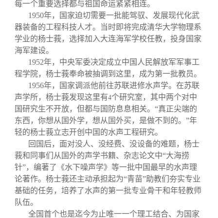
每一个重要选择都与祖国命运紧紧相连。
1950
年，国家迫切需要一批能驾驭、发展现代化武
器装备的工程科技人才。当时即将完成清华大学物理系
学业的杨士莪，选择加入大连海军学校任教，投身国家
海军建设。
1952
年，中央军委决定成立中国人民解放军军事工
程学院，杨士莪奉命被抽调到这里，成为第一批教员。
1956
年，国家调派他前往苏联进修水声学。在苏联
声学所，杨士莪发现这里有
个研究室，其中两个对中
4
国研究生不开放，但都与国防息息相关。“真正尖端的
东西，你想从国外学，想从国外买，是做不到的。”年
轻的杨士莪立志开创中国的水声工程研究。
回国后，面对没人、没经费、没设备的难题，杨士
莪和同事们从国外的声学书籍、杂志论文中“大海捞
针”，编著了《水下噪声学》等一批中国最早的水声理
论著作。杨士莪还主动承担起为“青苗”助教们夯实专业
基础的任务，培养了水声的第一批专业骨干和年轻教师
队伍。
全国首个也是迄今为止唯一一个理工结合、为国家