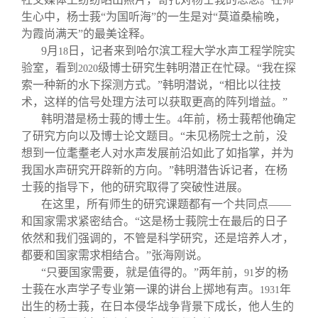
生心中，杨士莪“为国听海”的一生是对“莫道桑榆晚，
为霞尚满天”的最美诠释。
9
月
日，记者来到哈尔滨工程大学水声工程学院实
18
验室，看到
级博士研究生韩明潜正在忙碌。“我在探
2020
索一种新的水下探测方式。”韩明潜说，“相比以往技
术，这样的信号处理方法可以获取更高的阵列增益。”
韩明潜是杨士莪的博士生。
年前，杨士莪帮他确定
4
了研究方向以及博士论文题目。“未见杨院士之前，没
想到一位耄耋老人对水声发展前沿如此了如指掌，并为
我国水声研究开辟新的方向。”韩明潜告诉记者，在杨
士莪的指导下，他的研究取得了突破性进展。
在这里，所有师生的研究课题都有一个共同点——
和国家需求紧密结合。“这是杨士莪院士在最后的日子
依然和我们强调的，不管是科学研究，还是培养人才，
都要和国家需求相结合。”张海刚说。
“只要国家需要，就是值得的。”两年前，
岁的杨
91
士莪在水声学子专业第一课的讲台上掷地有声。
年
1931
出生的杨士莪，在日本侵华战争背景下成长，他人生的