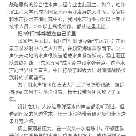
战略服务的综合性水声工程专业由此诞生。如今，哈尔
滨工程大学已成为国家水声事业发展的人才库、专家库
和水声技术基础研究中心，我国水声行业
％以上专业
60
技术人员、
％以上高级专家，都从这里走出。
70
把“命门”牢牢握在自己手里
1980
年
月
日，我国首型洲际导弹“东风五号”在酒
5
18
泉卫星发射中心点火升空，在预定海域轰然而下。这一
声惊天动地的水声很快被船载水声系统捕获，杨士莪团
队最终判断，“东风五号”成功命中预定弹着点。这声水
声向世界庄严宣告，中国打破了超级大国对洲际战略核
武器的长期垄断。
为了用水声技术在茫茫大海上铺张隐形靶纸，准确
捕捉到东风五号落点位置，杨士莪带领团队攻坚了
10
年。
设计之初，大家连导弹落水的声音都没听到过。但
看到国家的急迫需求，杨士莪毅然带着研究员们走上这
条开荒之路。
杨士莪顶着压力，在一次又一次磨炼中，带领团队
开创了中国最早的水声定位方法和技术，成功研制了一