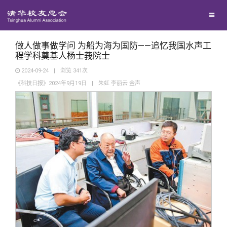
兴趣群体
捐赠方法
我要订阅
清华故事
西南联大校友会
义工计划
新媒体平台
青春风采
做人做事做学问 为船为海为国防——追忆我国水声工
程学科奠基人杨士莪院士
2024-09-24
|
浏览
341
次
校友文苑
《科技日报》2024年9月19日
|
朱虹 李丽云 金声
校友讲坛
校友视界
校友服务
校友总会
终身学习