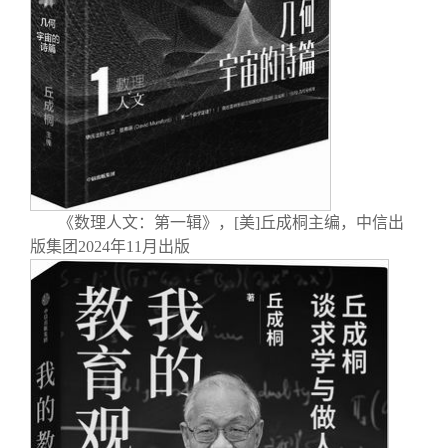
关闭
信息化服务
总会简介
三创大赛
会长致辞
实用信息
总会章程
理事会名单
《数理人文：第一辑》，[美]丘成桐主编，中信出
版集团2024年11月出版
制度法规
联系我们