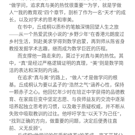
“做学问，追求真与美的热忱很重要”“为学，就是学做
人”“我的教育观”四个章节，剖析了作为一名“天才”的成
长，以及对学术的思考和审美。
在书中，丘成桐以质朴的笔触深情回望人生之旅
——从一个热爱武侠小说的“乡野少年”在香港元朗度过
乡村生活，到赴美求学得到数学启蒙，再到师从陈省身
教授发掘学术志趣，继而成为数学巨匠的历程。
而支撑他一路走来的，莫过于对真与美的热忱。其
中，“真”是经过严格逻辑证明的真理，“美”则是数学简
洁的表达和深刻的内涵。
在追求“真与美”的路上，“做人”才是做学问的根
基。丘成桐认为要以孟子的“浩然之气”涵养心性，保持
一颗赤子之心。他回忆年少时在培正中学获得的品德教
育、在家庭巨变中坚定志愿、与良师益友的交流中逐渐
培养起独立思考的习惯，以及敢于质疑权威，并不断从
失败中吸取教训的过往。他呼吁学生“以天下为己任”，
“找到正确的方向，做重要的问题，决定后便勇往直
前、义无反顾”。