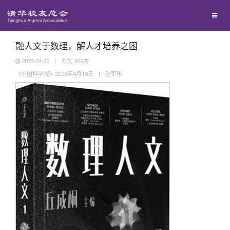
兴趣群体
捐赠方法
我要订阅
清华故事
西南联大校友会
义工计划
新媒体平台
青春风采
融人文于数理，解人才培养之困
2025-04-22
|
浏览
402
次
《中国科学报》2025年4月18日
|
赵宇彤
校友文苑
校友讲坛
校友视界
校友服务
校友总会
终身学习