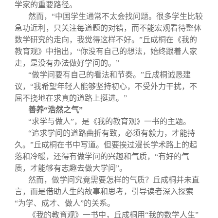
学家的重要路径。
然而，“中国学生通常不太会找问题。很多学生比较
急功近利，只关注每道题的对错，而不能宏观看待整体
数学研究的走向，我觉得这样不好。”丘成桐在《我的
教育观》中指出，“你没有自己的想法，始终跟着人家
走，是没有办法做好学问的。”
“做学问要有自己的看法和节奏。”丘成桐诚恳建
议，“我希望年轻人能够坚持初心，不受外力干扰，不
屈不挠地在求真的道路上挺进。”
善养“浩然之气”
“求学与做人”，是《我的教育观》一书的主题。
“追求学问的道路曲折有致，必须有毅力，才能持
久。”丘成桐在书中写道。但要挨过漫长学术路上的起
落和冷暖，还得有做学问的兴趣和气质，“有好的气
质，才能够有志趣去做大学问”。
然而，做学问究竟需要怎样的气质？丘成桐并未直
言，而是借助人生的故事和思考，引导读者深入探索
“为学、成才、做人”的关系。
《我的教育观》一书中，丘成桐用“我的数学人生”