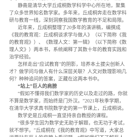
静斋是清华大学丘成桐数学科学中心所在地，聚集
了众多世界知名数学家。多年来，丘成桐奔走在数学科
研与教育一线，深刻洞察我国数学教育的不足和局限。
近年来，丘成桐整理了20多年的演讲稿，编撰成
《我的教育观：丘成桐谈求学与做人》（以下简称《我
的教育观》）、《数理人文：第一辑》（以下简称《数
理人文》）两本书，系统阐释了其数十年的教育实践和
治学经验。
怎样走出“应试教育”的阴影，培养本土拔尖创新人
才？做学问与做人有什么深层关联？人文对数理影响几
何？种种追问的答案，正藏在这两本书中。
“站上”巨人的肩膀
“假如不懂得我们数学家的历史以及走过的路，你就
不算是数学家，而始终是门外汉。”2021年秋季学期，
在清华大学求真书院数学史的第一节课上，丘成桐说。
数学史是丘成桐一直坚持亲自教授的课程。
“很多学生因为数学史无助于解题，也无功于考试，
就不想学。”丘成桐在《我的教育观》中写道，大家总