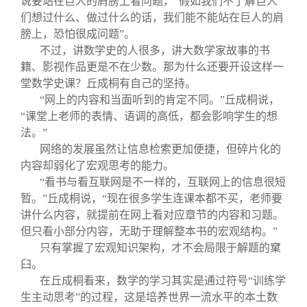
说要站在巨人的肩膀上看问题，“假如我们不了解巨人
们想过什么、做过什么的话，我们能不能站在巨人的肩
膀上，恐怕很成问题”。
不过，讲数学史的人很多，讲大数学家故事的书
籍、影视作品更是不在少数。那为什么还要开设这样一
堂数学史课？丘成桐有自己的坚持。
“网上的内容和当面听到的肯定不同。”丘成桐说，
“课堂上老师的表情、语调的高低，都会影响学生的想
法。”
网络的发展虽然让信息检索更加便捷，但碎片化的
内容却弱化了宏观思考的能力。
“看书与看互联网是不一样的，互联网上的信息很短
暂。”丘成桐说，“现在很多学生连课本都不买，老师要
讲什么内容，就提前在网上看对应章节的内容和习题。
但只看小部分内容，无助于理解整本书的宏观结构。”
只有掌握了宏观知识架构，才不会局限于解题的窠
臼。
在丘成桐看来，数学的学习其实是通过符号“训练学
生主动思考”的过程，这是培养世界一流水平的本土数