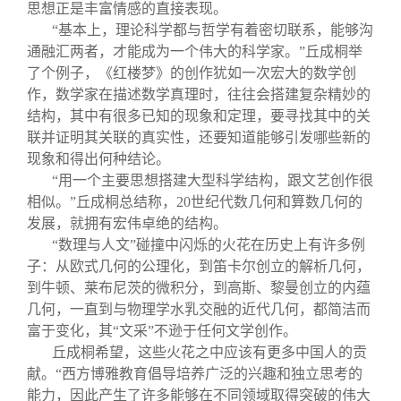
思想正是丰富情感的直接表现。
“基本上，理论科学都与哲学有着密切联系，能够沟
通融汇两者，才能成为一个伟大的科学家。”丘成桐举
了个例子，《红楼梦》的创作犹如一次宏大的数学创
作，数学家在描述数学真理时，往往会搭建复杂精妙的
结构，其中有很多已知的现象和定理，要寻找其中的关
联并证明其关联的真实性，还要知道能够引发哪些新的
现象和得出何种结论。
“用一个主要思想搭建大型科学结构，跟文艺创作很
相似。”丘成桐总结称，20世纪代数几何和算数几何的
发展，就拥有宏伟卓绝的结构。
“数理与人文”碰撞中闪烁的火花在历史上有许多例
子：从欧式几何的公理化，到笛卡尔创立的解析几何，
到牛顿、莱布尼茨的微积分，到高斯、黎曼创立的内蕴
几何，一直到与物理学水乳交融的近代几何，都简洁而
富于变化，其“文采”不逊于任何文学创作。
丘成桐希望，这些火花之中应该有更多中国人的贡
献。“西方博雅教育倡导培养广泛的兴趣和独立思考的
能力，因此产生了许多能够在不同领域取得突破的伟大