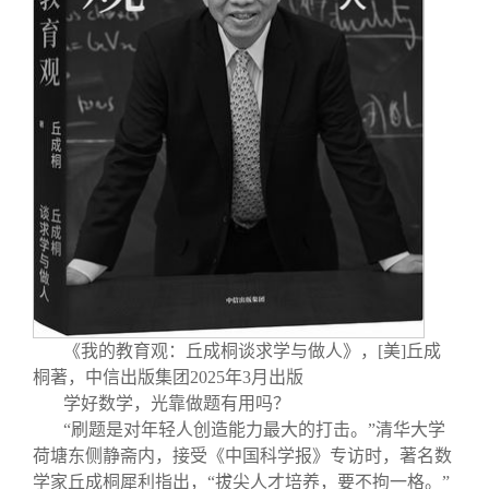
《我的教育观：丘成桐谈求学与做人》，[美]丘成
桐著，中信出版集团2025年3月出版
学好数学，光靠做题有用吗？
“刷题是对年轻人创造能力最大的打击。”清华大学
荷塘东侧静斋内，接受《中国科学报》专访时，著名数
学家丘成桐犀利指出，“拔尖人才培养，要不拘一格。”