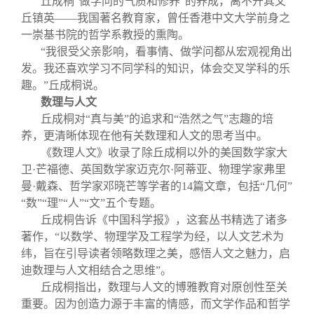
丘成桐“做学问的气质和修养”的养成，离不开其父
丘镇英——我国著名教育家，曾任香港中文大学前身之
一崇基书院的哲学系教授的熏陶。
“我很受父亲影响，看事情、做学问都从宏观视角出
发。我还喜欢学习不同学科的知识，体会交叉学科的乐
趣。”丘成桐说。
数理与人文
丘成桐对“真与美”的追求和“浩然之气”志趣的培
养，更清晰体现在他有关数理和人文的思考当中。
《数理人文》收录了除丘成桐以外的美国数学家大
卫·芒福德、英国数学家迈克尔·阿蒂亚、物理学家弗里
曼·戴森、哲学家邓晓芒等学者的14篇文章，包括“几何”
“数”“理”“人”“文”五个专题。
丘成桐告诉《中国科学报》，这套丛书精选了诸多
著作，“以数学、物理学及工程学为经，以人文艺术为
纬，旨在引导读者领略数理之美，感悟人文之魅力，启
迪数理与人文相结合之思维”。
丘成桐指出，数理与人文的博雅教育对原创性至关
重要。因为创造力源于丰富的情感，而文学作品和哲学