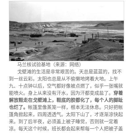
马兰核试验基地（来源：网络）
戈壁滩的生活是非常艰苦的。天总是蓝蓝的，找不
到一丝云彩。太阳也总是从不偷懒地烤着大地。上午
九、十点钟以后，空气都好像被点燃了，似乎一张嘴就
能喷火。身上从来没有汗水，因为汗都变成盐了。
穿着
解放鞋走在戈壁滩上，鞋底的胶都化了，每个人的脚趾
也烂了。
帐篷里像蒸笼一样，根本无法休息。只好把帐
篷角掀起来，四周透透气。太阳下山了，才逐渐凉快起
来。到了后半夜，必须盖上被子睡觉，否则就一定着
凉。每天这个时候，班长都会起来帮每一个人把被子盖