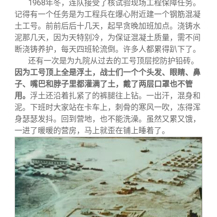
1968年冬，连队接受了核试验现场工程保障任务。
记得有一个任务是为工程兵在爆心附近建一个钢筋混凝
土工号。前前后后十几天，起早贪晚加班加点。浇铸水
泥那几天，因为天特别冷，为保证混凝土质量，需不间
断浇铸养护，每天四班轮流倒。许多人都累得趴下了。
还有一次是为九院从过去的工号顶层挖防护铅砖。
因为工号顶上全是浮土，战士们一个个头发、眼睛、鼻
子、嘴巴和脖子里都灌满了土，戴了两层口罩也不管
用。
浮土还沿着扎紧了的裤腿往上钻。一出汗，混身和
泥。下班时大家站在卡车上，刺骨的寒风一吹，冻得浑
身瑟瑟发抖。回到营地，也不能洗澡。虽然又累又饿，
一进了暖暖的营房，马上就歪在铺上睡着了。