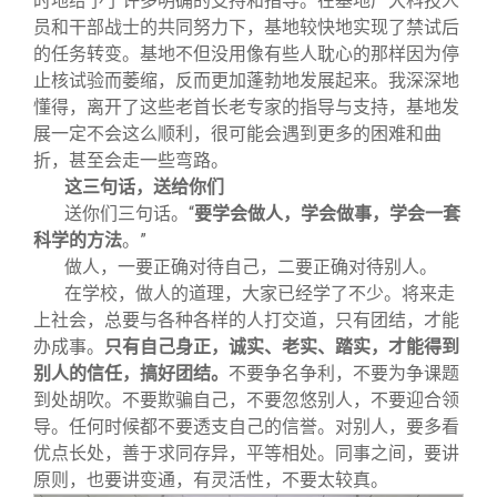
时地给予了许多明确的支持和指导。在基地广大科技人
员和干部战士的共同努力下，基地较快地实现了禁试后
的任务转变。基地不但没用像有些人耽心的那样因为停
止核试验而萎缩，反而更加蓬勃地发展起来。我深深地
懂得，离开了这些老首长老专家的指导与支持，基地发
展一定不会这么顺利，很可能会遇到更多的困难和曲
折，甚至会走一些弯路。
这三句话，送给你们
送你们三句话。“
要学会做人，学会做事，学会一套
科学的方法
。”
做人，一要正确对待自己，二要正确对待别人。
在学校，做人的道理，大家已经学了不少。将来走
上社会，总要与各种各样的人打交道，只有团结，才能
办成事。
只有自己身正，诚实、老实、踏实，才能得到
别人的信任，搞好团结。
不要争名争利，不要为争课题
到处胡吹。不要欺骗自己，不要忽悠别人，不要迎合领
导。任何时候都不要透支自己的信誉。对别人，要多看
优点长处，善于求同存异，平等相处。同事之间，要讲
原则，也要讲变通，有灵活性，不要太较真。