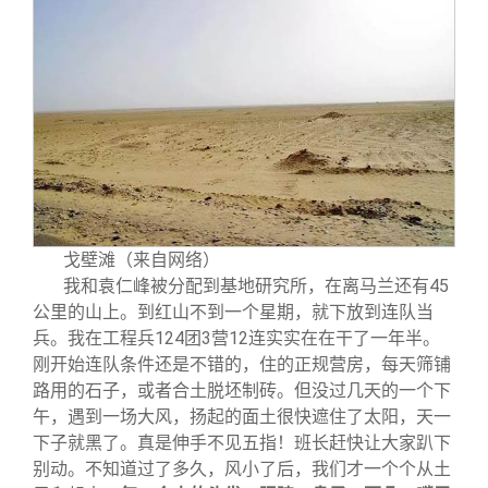
戈壁滩（来自网络）
我和袁仁峰被分配到基地研究所，在离马兰还有45
公里的山上。到红山不到一个星期，就下放到连队当
兵。我在工程兵124团3营12连实实在在干了一年半。
刚开始连队条件还是不错的，住的正规营房，每天筛铺
路用的石子，或者合土脱坯制砖。但没过几天的一个下
午，遇到一场大风，扬起的面土很快遮住了太阳，天一
下子就黑了。真是伸手不见五指！班长赶快让大家趴下
别动。不知道过了多久，风小了后，我们才一个个从土