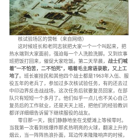
核试验场区的营帐（来自网络）
这时候班长和老同志就把大家一个一个叫起来，把
热水端到大家面前，强迫每一个人洗脸洗脚。又到炊事
班把饭打回来，催促大家吃饭。第二天早晨，
战士们喊
着“一不怕苦，二不怕死”，唱着毛主席语录歌，又上工
地了
。班长崔拴民和其他四个战士都是1963年入伍、服
役五年的老兵了，参加过多次核试验任务，有的还去过
中印边界反击战战场，这次任务后就要复员回家，在部
队只有短短一个多月了。他们似乎一点儿也不关心自己
复员后的工作就业，还是天天上班，把他们的经验教训
都详详细细告诉留下继续服役的战友。
零日那一天，我们静静地坐在戈壁滩上等候零时。
当我第一次看到核爆炸那炙热明亮的火球，翻滚上升的
烟云，当一阵阵热浪扑面，耳边传来隆隆响声的时候，