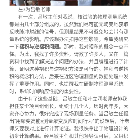
左3为吕敏老师
有一次，吕敏主任对我说，核试验的物理测量系统
都是由几个部分组成的，虽然我们尽可能无畸变地获取
反映脉冲射线的信号，但测量结果不可避免地会带有测
量系统的影响。应该想办法扣除这些影响。希望我研究
一下
褶积与逆褶积问题
。那时，我对褶积的概念一点不
懂。为此，我找了许多资料，请教了许多人，又在一篇
资料中找到了解决这个问题的办法，并且编程进行了计
算，证明这种褶积与逆褶积方法是可行的。褶积与逆褶
积的概念和方法，后来在近区物理测量的数据处理中发
挥了重要作用。同时，也提醒我在研制物理测量系统
时，系统时间响应性能的重要性。
由于有了这些基础，吕敏主任和叶立润老师安排我
担任某个项目组组长，组织十几个人，历时两年多，大
家齐心协力，很好完成了现场测量任务。当吕敏主任提
出“用聚变高能γ测量聚变反应时间行为”的设想后，叶老
师又要我对此进行计算论证。我很快拿出了物理设计的
初步计算结果。经吕敏主任和其他领导认可后，又组织