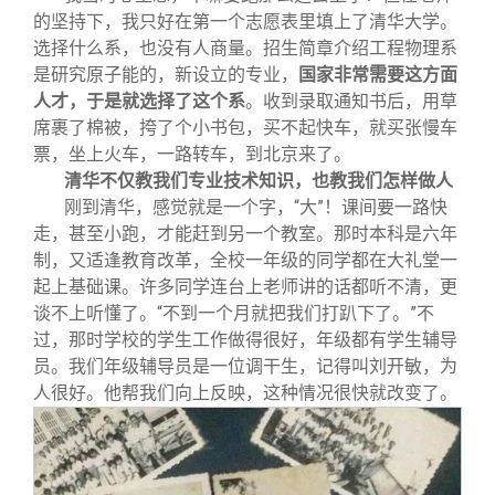
的坚持下，我只好在第一个志愿表里填上了清华大学。
选择什么系，也没有人商量。招生简章介绍工程物理系
是研究原子能的，新设立的专业，
国家非常需要这方面
人才，于是就选择了这个系
。收到录取通知书后，用草
席裹了棉被，挎了个小书包，买不起快车，就买张慢车
票，坐上火车，一路转车，到北京来了。
清华不仅教我们专业技术知识，也教我们怎样做人
刚到清华，感觉就是一个字，“大”！课间要一路快
走，甚至小跑，才能赶到另一个教室。那时本科是六年
制，又适逢教育改革，全校一年级的同学都在大礼堂一
起上基础课。许多同学连台上老师讲的话都听不清，更
谈不上听懂了。“不到一个月就把我们打趴下了。”不
过，那时学校的学生工作做得很好，年级都有学生辅导
员。我们年级辅导员是一位调干生，记得叫刘开敏，为
人很好。他帮我们向上反映，这种情况很快就改变了。