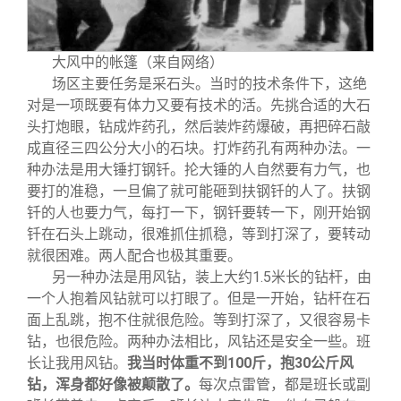
大风中的帐篷（来自网络）
场区主要任务是采石头。当时的技术条件下，这绝
对是一项既要有体力又要有技术的活。先挑合适的大石
头打炮眼，钻成炸药孔，然后装炸药爆破，再把碎石敲
成直径三四公分大小的石块。打炸药孔有两种办法。一
种办法是用大锤打钢钎。抡大锤的人自然要有力气，也
要打的准稳，一旦偏了就可能砸到扶钢钎的人了。扶钢
钎的人也要力气，每打一下，钢钎要转一下，刚开始钢
钎在石头上跳动，很难抓住抓稳，等到打深了，要转动
就很困难。两人配合也极其重要。
另一种办法是用风钻，装上大约1.5米长的钻杆，由
一个人抱着风钻就可以打眼了。但是一开始，钻杆在石
面上乱跳，抱不住就很危险。等到打深了，又很容易卡
钻，也很危险。两种办法相比，风钻还是安全一些。班
长让我用风钻。
我当时体重不到100斤，抱30公斤风
钻，浑身都好像被颠散了。
每次点雷管，都是班长或副