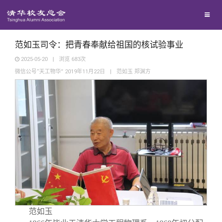
兴趣群体
捐赠方法
我要订阅
清华故事
西南联大校友会
义工计划
新媒体平台
青春风采
范如玉司令：把青春奉献给祖国的核试验事业
2025-05-20
|
浏览
683
次
微信公号“天工物华” 2019年11月22日
|
范如玉 郑渊方
校友文苑
校友讲坛
校友视界
校友服务
校友总会
终身学习
范如玉