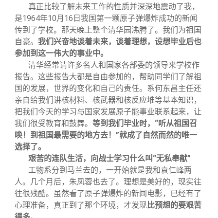
真正比较了解未来工作的性质并深深地震动了我，
是1964年10月16日我国第一颗原子弹爆炸成功的新闻
传到了学校。那天晚上整个清华园沸腾了。我们为祖国
自豪。
我们兴奋地谈着未来，谈着理想，设想毕业后也
参加到这一伟大的事业中。
清华经常请许多名人和国家各部委的领导来学校作
报告。这些报告大都是自由参加的，帮助同学们了解祖
国的发展，世界的变化和自己的责任。系何东昌主任还
亲自给我们讲核材料、核武器和核反应堆等基本知识，
把我们今天的学习与国家发展原子能事业联系起来，让
我们很受教育和鼓舞。
等到我们毕业时，“听从祖国召
唤！到祖国最需要的地方去！”就成了自然而然的唯一
选择了。
艰苦的连队生活，向战士学习什么叫“无私奉献”
工物系分到马兰去的，一开始就是我和袁仁峰两
人。几个月后，朱凤蓉也去了。理想是美好的，现实往
往很残酷。虽然看了原子弹爆炸的新闻电影，已经有了
心理准备，真正到了那个环境，才发现
比预想的要艰苦
得多
。