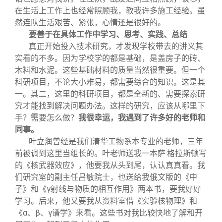
在生活上工作上也经常照顾我，教我许多施工经验。虽
然连队生活艰苦、紧张，心情还是很好的。
要善于在具体工作中学习、思考、实践、总结
真正开始投入技术研究，才发现学校带去的讲义其
实看的不多。因为学校学的都是基础，是盖房子的砖、
木料和水泥。这些基础材料的质量当然很重要。但一个
科研项目，不论大小难易，都需要综合的知识。这是其
一。其二，这里的科研项目，都是全新的、需要探索研
究才能找到解决问题办法。这样的研究，应该从哪里下
手？需要怎么做？
我很幸运，我遇到了许多好的老师和
同事。
叶立润曾经是我们清华工物系本专业的老师，三年
前被调到这里当组长的。叶老师送我一本萨·格拉斯顿写
的《核武器效应》，他要我从头到尾，认认真真看。我
们研究室的副主任吕敏院士，也送给我俄文版的《中
子》和《γ射线与物质的相互作用》两本书，要我好好
学习。后来，他又要我从资料室借《实验核物理》和
《α、β、γ谱学》来看。这些书对我比较快地了解和开