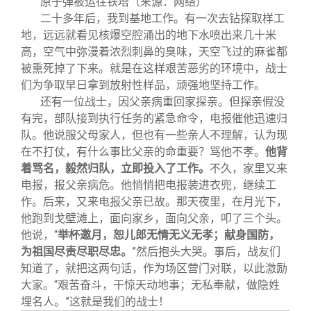
原子弹被运往铁塔（来源：网络）
二十多年后，我到基地工作。有一次去钻探取样工
地，远远就看见核爆空腔涌出的地下水喷出来几十米
高，空气中弥漫着浓烈刺鼻的臭味，天空飞过的麻雀都
被熏死掉了下来。就是在这样艰苦恶劣的环境中，战士
们为争取早日拿到放射性样品，顽强地坚持工作。
还有一位战士，因父亲病重回家探亲。但探亲假没
有完，部队接到执行任务的紧急命令，电报催他迅速归
队。他说服父母家人，但也有一些亲人不理解，认为现
在不打仗，有什么事比父亲的命重要？骂他不孝。
他背
着骂名，毅然归队，立即投入了工作。
不久，家里又来
电报，报父亲病危。他悄悄把电报装进衣兜，继续工
作。后来，又来电报父亲已故。那天夜里，在月光下，
他跑到戈壁滩上，面向家乡，面向父亲，叩了三个头。
他说，“
举杯邀月，恕儿郎无情无义无孝；献身国防，
为祖国尽责尽职尽忠。
”然后抱头大哭。事后，战友们
知道了，就把这两句话，作为场区营门对联，以此激励
大家。“艰苦奋斗，干惊天动地事；无私奉献，做隐姓
埋名人。”这就是我们的战士！