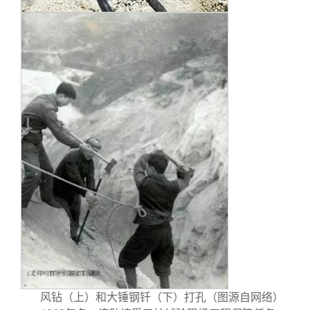
风钻（上）和大锤钢钎（下）打孔（图源自网络）