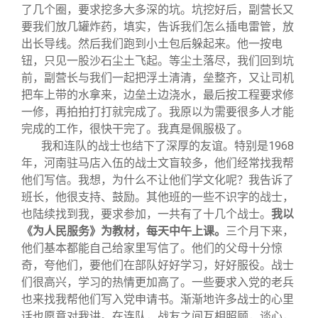
了几个圈，要求挖多大多深的坑。坑挖好后，副营长又
要我们放几罐炸药，填实，告诉我们怎么插电雷管，放
出长导线。然后我们跑到小土包后躲起来。他一按电
钮，只见一股沙石尘土飞起。等尘土落尽，我们回到坑
前，副营长与我们一起把浮土清清，垒整齐，又让司机
把车上带的水拿来，边垒土边浇水，最后按工程要求修
一修，再拍拍打打就完成了。我原以为需要很多人才能
完成的工作，很快干完了。我真是佩服极了。
我和连队的战士也结下了深厚的友谊。特别是1968
年，河南驻马店入伍的战士文盲较多，他们经常找我帮
他们写信。我想，为什么不让他们学文化呢？我告诉了
班长，他很支持、鼓励。其他班的一些不识字的战士，
也陆续找到我，要求参加，一共有了十几个战士。
我以
《为人民服务》为教材，每天中午上课。
三个月下来，
他们基本都能自己给家里写信了。他们的父母十分惊
奇，夸他们，要他们在部队好好学习，好好服役。战士
们很高兴，学习的热情更加高了。一些要求入党的老兵
也来找我帮他们写入党申请书。渐渐地许多战士的心里
话也愿意对我讲。在连队，战友之间互相照顾，谈心，