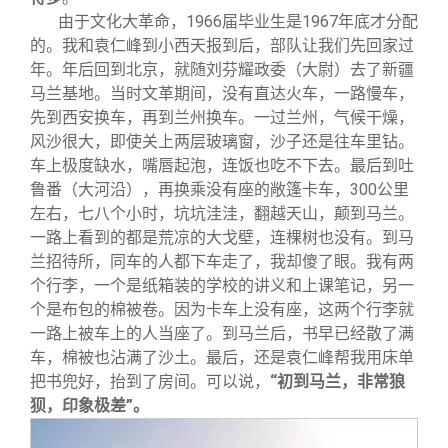
由于文化大革命，1966届毕业生是1967年底才分配
的。我和袁仁峰到小西天报到后，部队让我们先回家过
年。年后回到北京，就随刘芬耀政委（大尉）去了新疆
马兰基地。当时文革期间，没有直达火车，一路慢车，
先到西安换车，再到兰州换车。一过兰州，气候干燥，
风沙很大，即使关上两层玻璃窗，沙子还是往车里钻。
车上极度缺水，嘴唇起泡，连饭也吃不下去。最后到吐
鲁番（大河沿），再换乘没有座的敞篷卡车，300公里
左右，七八个小时，坑坑洼洼，翻越天山，颠到马兰。
一路上看到的都是荒凉的大戈壁，连棵树也没有。到马
兰招待所，同车的人都下车走了，我却傻了眼。我有两
个行李，一个是纸箱装的学校的讲义和上课笔记，另一
个是布包的棉被卷。因为卡车上没有座，这两个行李就
一路上被车上的人当座了。到马兰后，书早已经散了满
车，棉被也沾满了沙土。最后，还是袁仁峰帮我用床单
把书兜好，抬到了房间。可以说，
“初到马兰，非常狼
狈，印象极差”。