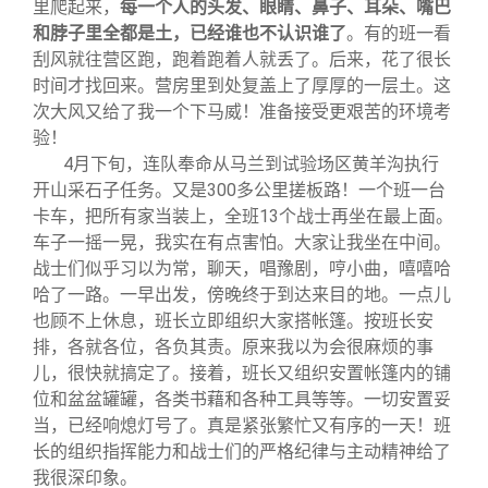
里爬起来，
每一个人的头发、眼睛、鼻子、耳朵、嘴巴
和脖子里全都是土，已经谁也不认识谁了
。有的班一看
刮风就往营区跑，跑着跑着人就丢了。后来，花了很长
时间才找回来。营房里到处复盖上了厚厚的一层土。这
次大风又给了我一个下马威！准备接受更艰苦的环境考
验！
4月下旬，连队奉命从马兰到试验场区黄羊沟执行
开山采石子任务。又是300多公里搓板路！一个班一台
卡车，把所有家当装上，全班13个战士再坐在最上面。
车子一摇一晃，我实在有点害怕。大家让我坐在中间。
战士们似乎习以为常，聊天，唱豫剧，哼小曲，嘻嘻哈
哈了一路。一早出发，傍晚终于到达来目的地。一点儿
也顾不上休息，班长立即组织大家搭帐篷。按班长安
排，各就各位，各负其责。原来我以为会很麻烦的事
儿，很快就搞定了。接着，班长又组织安置帐篷内的铺
位和盆盆罐罐，各类书藉和各种工具等等。一切安置妥
当，已经响熄灯号了。真是紧张繁忙又有序的一天！班
长的组织指挥能力和战士们的严格纪律与主动精神给了
我很深印象。