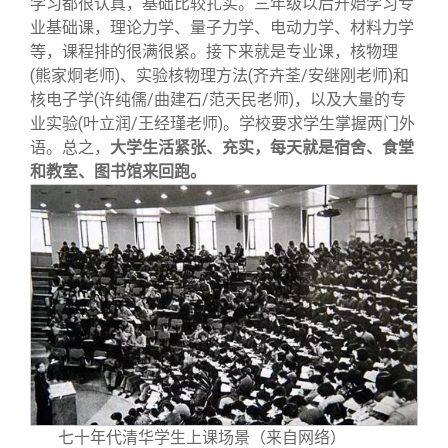
学习都很认真，基础比较扎实。三年级以后开始学习专
业基础课，理论力学、量子力学、电动力学、材料力学
等，课程排的很满很紧。接下来就是专业课，核物理
(熊家炯老师)、实验核物理方法(齐卉荃/安继刚老师)和
核电子学(许纯儒/曲建石/范天民老师)，以及大量的专
业实验(叶立润/王经瑾老师)。学校要求学生掌握两门外
语。总之，
大学生活紧张、充实，每天就是宿舍、食堂
和教室、图书馆来回跑。
七十年代清华学生上课场景（来自网络）