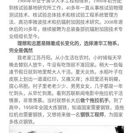
1966年毕业于清华大学工程物理系，1968年初分配
关闭
信息化服务
总会简介
到核试验基地研究所工作，40多年一直从事核试验物理
测试技术、核试验总体技术和核试验工程系统管理方
三创大赛
会长致辞
法、高功率微波技术和抗辐射加固技术研究。2008年退
休后的10多年，继续被聘为总装备部抗辐射加固技术专
业组组长至今。
实用信息
总会章程
理想和志愿是随着成长变化的，选择清华工物系，
完全是偶然
理事会名单
我老家江苏丹阳。从小生活在农村。小时候每天早
晚去替别人放牛，牛没有吃饱就不准回家。稍大一些每
逢节假日就到地里帮大人干活。夏天炎热，水稻叶子在
制度法规
皮肤上划出一道道红印，又痛又痒；水田里还有蚂蝗，
提心吊胆。村子里老老少少、男男女女，几乎都是一年
联系我们
忙到头，从早忙到黑。看到苏联新闻电影中拖拉机干活
情景，非常羡慕。当时就想长大后
做个拖拉机手
。到了
高中，1958年全国大炼钢铁，知道国家需要钢铁，造拖
拉机也需要钢铁，又想将来做一名
钢铁工程师
，为国家
多炼点钢铁。