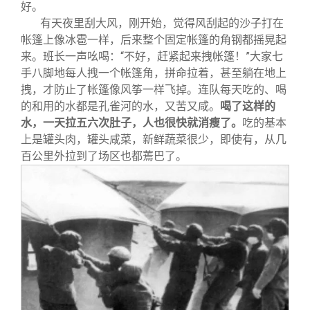
好。
有天夜里刮大风，刚开始，觉得风刮起的沙子打在
帐篷上像冰雹一样，后来整个固定帐篷的角钢都摇晃起
来。班长一声吆喝：“不好，赶紧起来拽帐篷！”大家七
手八脚地每人拽一个帐篷角，拼命拉着，甚至躺在地上
拽，才防止了帐篷像风筝一样飞掉。连队每天吃的、喝
的和用的水都是孔雀河的水，又苦又咸。
喝了这样的
水，一天拉五六次肚子，人也很快就消瘦了。
吃的基本
上是罐头肉，罐头咸菜，新鲜蔬菜很少，即使有，从几
百公里外拉到了场区也都蔫巴了。