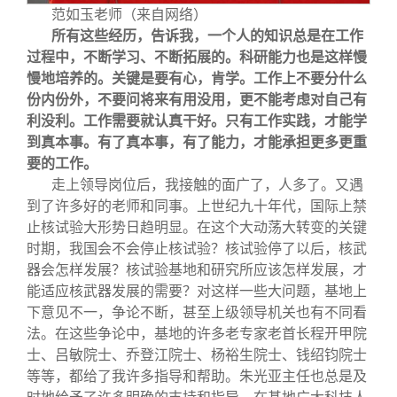
范如玉老师（来自网络）
所有这些经历，告诉我，一个人的知识总是在工作
过程中，不断学习、不断拓展的。科研能力也是这样慢
慢地培养的。关键是要有心，肯学。工作上不要分什么
份内份外，不要问将来有用没用，更不能考虑对自己有
利没利。工作需要就认真干好。只有工作实践，才能学
到真本事。有了真本事，有了能力，才能承担更多更重
要的工作。
走上领导岗位后，我接触的面广了，人多了。又遇
到了许多好的老师和同事。上世纪九十年代，国际上禁
止核试验大形势日趋明显。在这个大动荡大转变的关键
时期，我国会不会停止核试验？核试验停了以后，核武
器会怎样发展？核试验基地和研究所应该怎样发展，才
能适应核武器发展的需要？对这样一些大问题，基地上
下意见不一，争论不断，甚至上级领导机关也有不同看
法。在这些争论中，基地的许多老专家老首长程开甲院
士、吕敏院士、乔登江院士、杨裕生院士、钱绍钧院士
等等，都给了我许多指导和帮助。朱光亚主任也总是及