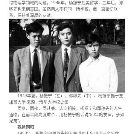
讨物理学领域的问题。1945年，杨振宁赴美留学，三年后，邓
稼先也来到美国。虽然两人不在同一所学校，但一直密切联
系，保持着深厚的友谊。
1949年夏，杨振宁（左）、邓稼先（中）、杨振平摄于芝
加哥大学 来源：清华大学校史馆
同乡、同校、同赴美、志向相投，杨振宁和邓稼先的人生
道路，在前半段高度重合，用杨振宁的话说“50年的友谊，亲如
兄弟”。
殊途同归
1950年，杨振宁和邓稼先的人生道路上出现了一个分岔