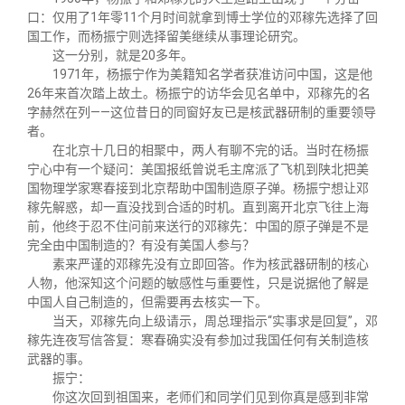
口：仅用了1年零11个月时间就拿到博士学位的邓稼先选择了回
国工作，而杨振宁则选择留美继续从事理论研究。
这一分别，就是20多年。
1971年，杨振宁作为美籍知名学者获准访问中国，这是他
26年来首次踏上故土。杨振宁的访华会见名单中，邓稼先的名
字赫然在列——这位昔日的同窗好友已是核武器研制的重要领导
者。
在北京十几日的相聚中，两人有聊不完的话。当时在杨振
宁心中有一个疑问：美国报纸曾说毛主席派了飞机到陕北把美
国物理学家寒春接到北京帮助中国制造原子弹。杨振宁想让邓
稼先解惑，却一直没找到合适的时机。直到离开北京飞往上海
前，他终于忍不住问前来送行的邓稼先：中国的原子弹是不是
完全由中国制造的？有没有美国人参与？
素来严谨的邓稼先没有立即回答。作为核武器研制的核心
人物，他深知这个问题的敏感性与重要性，只是说据他了解是
中国人自己制造的，但需要再去核实一下。
当天，邓稼先向上级请示，周总理指示“实事求是回复”，邓
稼先连夜写信答复：寒春确实没有参加过我国任何有关制造核
武器的事。
振宁：
你这次回到祖国来，老师们和同学们见到你真是感到非常