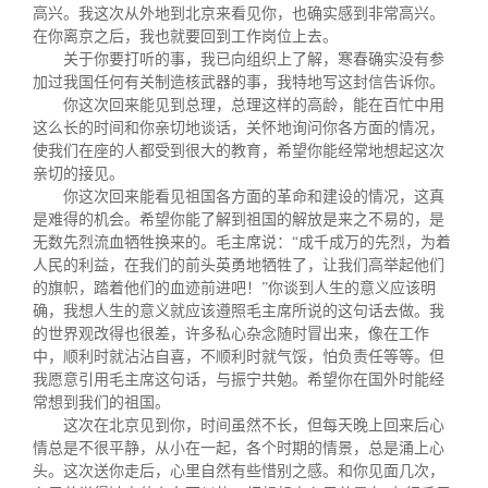
高兴。我这次从外地到北京来看见你，也确实感到非常高兴。
在你离京之后，我也就要回到工作岗位上去。
关于你要打听的事，我已向组织上了解，寒春确实没有参
加过我国任何有关制造核武器的事，我特地写这封信告诉你。
你这次回来能见到总理，总理这样的高龄，能在百忙中用
这么长的时间和你亲切地谈话，关怀地询问你各方面的情况，
使我们在座的人都受到很大的教育，希望你能经常地想起这次
亲切的接见。
你这次回来能看见祖国各方面的革命和建设的情况，这真
是难得的机会。希望你能了解到祖国的解放是来之不易的，是
无数先烈流血牺牲换来的。毛主席说：“成千成万的先烈，为着
人民的利益，在我们的前头英勇地牺牲了，让我们高举起他们
的旗帜，踏着他们的血迹前进吧！”你谈到人生的意义应该明
确，我想人生的意义就应该遵照毛主席所说的这句话去做。我
的世界观改得也很差，许多私心杂念随时冒出来，像在工作
中，顺利时就沾沾自喜，不顺利时就气馁，怕负责任等等。但
我愿意引用毛主席这句话，与振宁共勉。希望你在国外时能经
常想到我们的祖国。
这次在北京见到你，时间虽然不长，但每天晚上回来后心
情总是不很平静，从小在一起，各个时期的情景，总是涌上心
头。这次送你走后，心里自然有些惜别之感。和你见面几次，