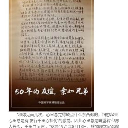
关闭
信息化服务
总会简介
三创大赛
会长致辞
实用信息
总会章程
理事会名单
制度法规
联系我们
“和你见面几次，心里总觉得缺点什么东西似的，细想起来
心里总是有‘友行千里心担忧’的感觉。因此心里总是盼望着‘但愿
人长久，千里共同途’。”这是1971年8月13日，核物理学家邓稼