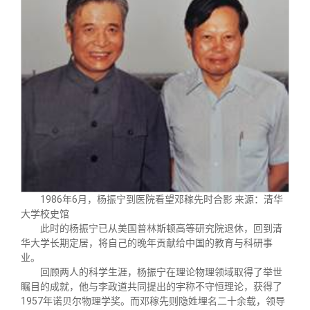
1986年6月，杨振宁到医院看望邓稼先时合影 来源：清华
大学校史馆
此时的杨振宁已从美国普林斯顿高等研究院退休，回到清
华大学长期定居，将自己的晚年贡献给中国的教育与科研事
业。
回顾两人的科学生涯，杨振宁在理论物理领域取得了举世
瞩目的成就，他与李政道共同提出的宇称不守恒理论，获得了
1957年诺贝尔物理学奖。而邓稼先则隐姓埋名二十余载，领导