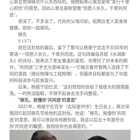
心里总觉得缺点什么东西似的，细想起来心里总是有“友行千里
心担忧”的感觉。因此心里总是盼望着“但愿人长久，千里共同
途”。
夜深了，不多谈了。代向你父母问安。祝两位老人家身体
健康。祝你一路顺风。
稼先
8.13/71
就在这封信的最后，留下了那句让杨振宁念念不忘50年的
寄语——但愿人长久，千里共同途。这句改编自苏轼《水调歌
头》的诗句，既表达了老友重逢的喜悦，也寄托了对未来的期
许。“共同途”三字尤为意味深长——它暗示着尽管两人选择了不
同的道路（理论物理与工程物理），但最终目标都是为了中国
的科技进步与民族复兴。
后来，杨振宁回忆说：“这封短短的信给了我极大的感情震
荡。一时热泪盈眶，不得不起身去洗手间整容。”
“
稼先，我懂你‘共同途’的意思”
2021年，杨振宁在百岁（实际是99岁）生日会上，再次深
情回忆起邓稼先写给他的这封信。他说：“稼先，我懂你‘共同
途’的意思，我可以很自信地跟你说，我这以后五十年是符合
你‘共同途’的瞩望，我相信你也会满意的。”