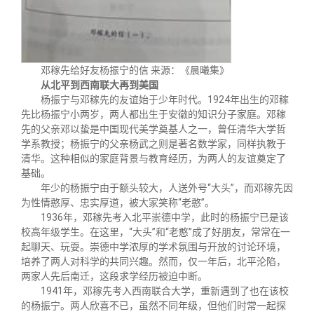
邓稼先给好友杨振宁的信 来源：《晨曦集》
从北平到西南联大再到美国
杨振宁与邓稼先的友谊始于少年时代。1924年出生的邓稼
先比杨振宁小两岁，两人都出生于安徽的知识分子家庭。邓稼
先的父亲邓以蛰是中国现代美学奠基人之一，曾任清华大学哲
学系教授；杨振宁的父亲杨武之则是著名数学家，同样执教于
清华。这种相似的家庭背景与教育经历，为两人的友谊奠定了
基础。
年少的杨振宁由于额头较大，人送外号“大头”，而邓稼先因
为性情憨厚、忠实厚道，被大家笑称“老憨”。
1936年，邓稼先考入北平崇德中学，此时的杨振宁已是该
校高年级学生。在这里，“大头”和“老憨”成了好朋友，常常在一
起聊天、玩耍。崇德中学浓厚的学术氛围与开放的讨论环境，
培养了两人对科学的共同兴趣。然而，仅一年后，北平沦陷，
两家人先后南迁，这段求学经历被迫中断。
1941年，邓稼先考入西南联合大学，重新遇到了也在该校
的杨振宁。两人欣喜不已，虽然不同年级，但他们时常一起探