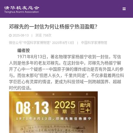
兴趣群体
捐赠方法
我要订阅
清华故事
西南联大校友会
义工计划
新媒体平台
青春风采
邓稼先的一封信为何让杨振宁热泪盈眶？
2025-08-13
|
浏览
758
次
微信公号“中国科学家博物馆” 2025年8月13日
|
中国科学家博物馆
校友文苑
编者按
1971年8月13日，著名物理学家杨振宁收到一封信，写信
校友讲坛
人则是他多年的老友邓稼先。在这封信中，邓稼先为杨振宁解
开了心中一个疑惑——中国原子弹的爆炸成功是否有外国人的参
与。而信末那句“但愿人长久，千里共同途”，不仅承载着两位科
校友视界
学巨匠心有灵犀的情谊，更成为科技领域一则跨越国界、超越
时代的佳话。
校友服务
校友总会
终身学习