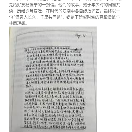
先给好友杨振宁的一封信。他们的故事，始于年少时的同窗共
读，历经岁月变迁，在时代的浪潮中各自绽放光芒，最终以一
句 “但愿人长久，千里共同途”，镌刻下跨越时空的真挚情谊与
共同理想。