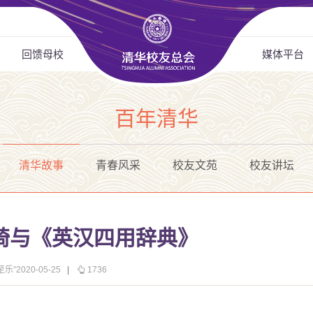
回馈母校
媒体平台
百年清华
清华故事
青春风采
校友文苑
校友讲坛
琦与《英汉四用辞典》
”2020-05-25
|
1736