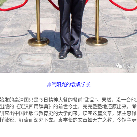
帅气阳光的袁帆学长
始发的高清图只是今日精神大餐的餐前“甜品”。果然，没一会
6年出版的《英汉四用辞典》的前世今生，完完整整地还原出来，
研究出中国出版与教育史的大学问来。读完这篇文章，馆主感佩
样敏锐、好奇而深究下去。袁学长的文章如无言之教，令馆主更