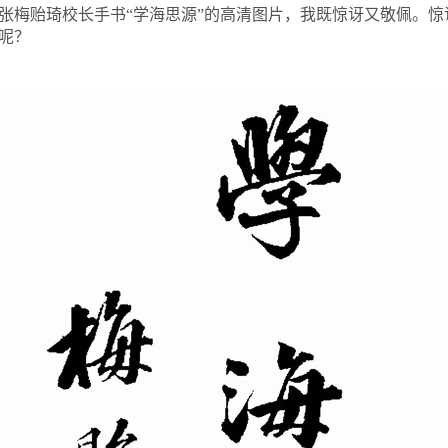
张梅贻琦校长手书“学海思源”的高清图片，我既惊讶又敬佩。
呢？