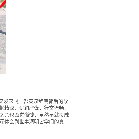
他又发来《一部英汉辞典背后的故
考据精深，逻辑严谨，行文流畅，
之余也颇觉惭愧，虽然早就接触
深体会到世事洞明皆学问的真