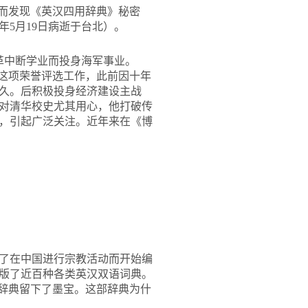
”而发现《英汉四用辞典》秘密
年5月19日病逝于台北）。
革中断学业而投身海军事业。
章（这项荣誉评选工作，此前因十年
之久。后积极投身经济建设主战
而对清华校史尤其用心，他打破传
，引起广泛关注。近年来在《博
为了在中国进行宗教活动而开始编
共出版了近百种各类英汉双语词典。
部辞典留下了墨宝。这部辞典为什