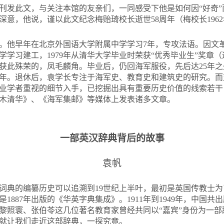
刊发此文，与关注本馆的友亲们，一同感受下他是如何因“好奇
意，他说，谨以此文纪念梅贻琦校长逝世58周年（梅校长1962
海。他早年在北京外国语大学附属中学学习7年，专攻法语。因文
大学学习建工，1979年从清华大学毕业时荣获“优秀毕业生”奖
够获此殊荣的，凤毛麟角。毕业后，仍回海军服役，先后达25年
8年。退休后，袁学长专注于海军史、教育史和建筑史的研究。
业学者重视的细节入手，已挖掘出具有重要历史价值的线索若干
木清华》、《海军集邮》等媒体上发表诸多文章。
一部英汉辞典背后的故事
袁帆
词典的编纂历史可以追溯到19世纪上半叶，最初是英国传教士
1887年出版的《华英字典集成》。1911年到1949年，中国
黎照寰、张伯苓这几位著名教育家曾经共同以“嘉宾”身份为一
就让我们走近这部辞典，一探究竟。