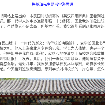
梅贻琦先生题书学海思源
书网站上展出的一本民国时期编纂的《英汉四用辞典》里看到过
词。那一代学人的字多遒劲刚强，十分耐看，因此我的印象比较
了，虽然像素不是太高，但基本可看。我觉得能看到这张图片的
合著出版《一个时代的斯文：清华校长梅贻琦》，袁学长因此书
校之机，他从上海来北京专程约见我。学长为人热情，也是一个
。他得知书是我自费出版的，就热心地在清华上海校友会隆重推
圳特区报》上发表。此后，我们一直保持着联系，他每每有关于
备感温暖。最近几年，我因参加清华校友乒乓球赛，与袁学长见
老。今天看到这张高清图，想到学长对梅校长的一片心意，怎么