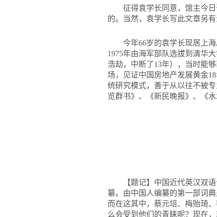
征得袁学长同意，馆主今日
的。当然，袁学长写此文章另有深
今年66岁的袁学长现居上
1975年由海军部队选拔到清华
浩劫，中断了13年），当时能
场，见证中国房地产发展黄金1
统研究模式，善于从以往不被专
览群书》、《新民晚报》、《水
【题记】中国近代英汉双语
纂。由中国人编纂的第一部词典是
而在这其中，蔡元培、梅贻琦、
么会受到他们的青睐呢？现在，