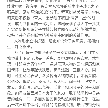
团的革命斗争等事件，使他坚定了“只有中国共产党才
能救中国” 的信仰。程嘉树从懵懂的后生小子成长为坚
强果断、励精图治的知识分子。程嘉树赴美留学，学成
归来后不仅教书育人，更参与了我国“两弹一星”的研
发，成为共和国的一代功臣。该剧表现了联大中一批共
产党员保护知识分子并掀起救亡图存运动的英雄群像，
揭秘了共产党在联大精神奠定中起到的关键作用。
人物形象立体鲜活，活化知识分子的风骨，栩栩如
生，呼之欲出。
为了让每一位知识分子的形象立体鲜活，剧组在人
物塑造上下足了功夫。首先，剧中虚构了程嘉树、林华
珺、叶润名等青年学子，通过展现人物的爱情经历和家
国情怀，让故事起伏跌宕，高潮迭起，直抵人心。同
时，还生动地表现了众多传奇人物的故事，如蒋梦麟、
张伯苓、梅贻琦、潘光旦、郑天挺、闻一多、冯友兰、
龙云、朱自清、赵忠尧等，活化了知识分子的风骨和形
象。如冯友兰面对日本鬼子的刺刀，敢于怒斥其中日亲
善的虚伪；闻一多面对国民党反动派的倒行逆施，在最
后一次演讲中做出了深刻的揭露和批判，最后被特务暗