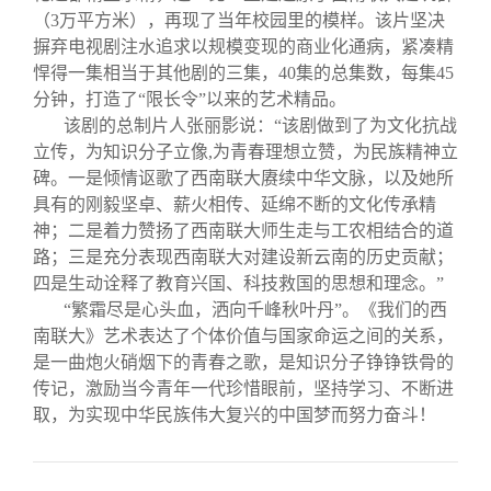
（3万平方米），再现了当年校园里的模样。该片坚决
摒弃电视剧注水追求以规模变现的商业化通病，紧凑精
悍得一集相当于其他剧的三集，40集的总集数，每集45
分钟，打造了“限长令”以来的艺术精品。
该剧的总制片人张丽影说：“该剧做到了为文化抗战
立传，为知识分子立像,为青春理想立赞，为民族精神立
碑。一是倾情讴歌了西南联大赓续中华文脉，以及她所
具有的刚毅坚卓、薪火相传、延绵不断的文化传承精
神；二是着力赞扬了西南联大师生走与工农相结合的道
路；三是充分表现西南联大对建设新云南的历史贡献；
四是生动诠释了教育兴国、科技救国的思想和理念。”
“繁霜尽是心头血，洒向千峰秋叶丹”。《我们的西
南联大》艺术表达了个体价值与国家命运之间的关系，
是一曲炮火硝烟下的青春之歌，是知识分子铮铮铁骨的
传记，激励当今青年一代珍惜眼前，坚持学习、不断进
取，为实现中华民族伟大复兴的中国梦而努力奋斗！