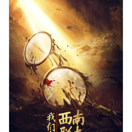
关闭
信息化服务
总会简介
三创大赛
会长致辞
实用信息
总会章程
理事会名单
制度法规
联系我们