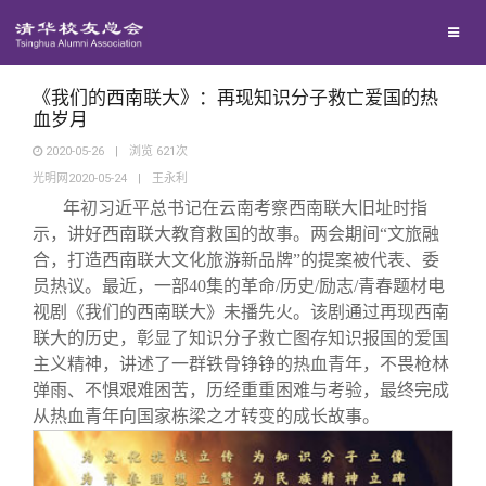
兴趣群体
捐赠方法
我要订阅
清华故事
西南联大校友会
义工计划
新媒体平台
青春风采
《我们的西南联大》：再现知识分子救亡爱国的热
血岁月
2020-05-26
|
浏览
621
次
校友文苑
光明网2020-05-24
|
王永利
年初习近平总书记在云南考察西南联大旧址时指
校友讲坛
示，讲好西南联大教育救国的故事。两会期间“文旅融
合，打造西南联大文化旅游新品牌”的提案被代表、委
员热议。最近，一部40集的革命/历史/励志/青春题材电
校友视界
视剧《我们的西南联大》未播先火。该剧通过再现西南
联大的历史，彰显了知识分子救亡图存知识报国的爱国
校友服务
主义精神，讲述了一群铁骨铮铮的热血青年，不畏枪林
弹雨、不惧艰难困苦，历经重重困难与考验，最终完成
从热血青年向国家栋梁之才转变的成长故事。
校友总会
终身学习