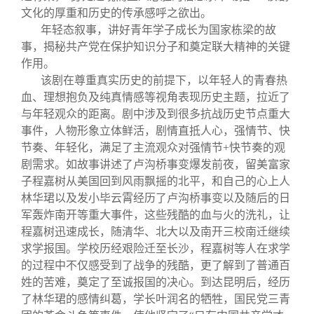
文化的厚重和历史的传承感呼之欲出。
年轻态叙事，讲好青年学子成长为国家栋梁的故
事，揭秘共产党在保护知识分子和奠定联大精神的关键
作用。
该剧在尊重真实历史的前提下，以年轻人的青春热
血、理想抱负及纯真情感等视角表现历史主题，拉近了
与年轻观众的距离。剧中涉及到很多抗战历史节点重大
事件，人物形象立体鲜活，剧情直抵人心，强情节、快
节奏、年轻化，满足了主流观众对强情节+快节奏的观
剧需求。如故事讲述了卢沟桥事变爆发前夜，留美富家
子程嘉树从美国回到风雨飘摇的北平，和自己的心上人
林华珺以及发小毕云霄经历了卢沟桥事变以及随后的日
军轰炸南开等重大事件，这些残酷的血与火的洗礼，让
程嘉树迅速成长，随清华、北大以及南开三校南迁继续
求学报国。学校历经艰险迁至长沙，程嘉树等人在求学
的过程中不仅感受到了战争的残酷，更了解到了普通百
姓的苦难，奠定了至诚报国的决心。到达昆明后，经历
了林华珺的感情纠葛，学长叶润名的牺牲，国民党三青