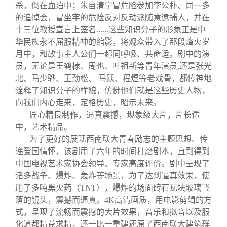
杀，倒在血泊中；朱自清宁冒危险参加李公朴、闻一多
的追悼会，冒坐牢的危险反对反动派随意逮捕人，并在
十三位教授宣言上签名......这些知识分子的形象正是中
华民族永不屈服精神的缩影，将观众带入了那段烽火岁
月中，和故事主人公们一起同呼吸、共命运。剧中的演
员，无论是王鹤棣、周也、叶祖新等青年演员,还是张光
北、马少骅、王劲松、 马跃、程煜等老戏骨，都传神地
诠释了知识分子的样貌，仿佛他们就是这些历史人物，
向我们内心走来，定格历史，昭示未来。
匠心精良制作，逼真震撼，现象级大片，片长适
中，艺术精品。
为了更好的展现西南联大青春励志的主题思想、传
递爱国情怀，该剧用了六年的时间打磨剧本，直到得到
中国电视艺术家协会领导、专家高度评价。剧中呈现了
诸多战争、爆炸、轰炸等场景，为了达到逼真效果，使
用了多吨黑火药（TNT），爆炸的场面砖石瓦块玻璃飞
落的镜头，震撼而逼真。4K高清画质，用电影剪辑的方
式，呈现了流畅而震撼的大片效果，音乐和拟音以及服
化道都精益求精，还一比一重建还原了西南联大建筑群