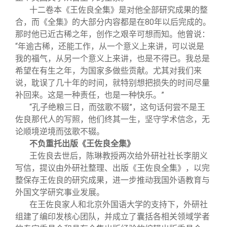
十二卷本《王佐良全集》是对他全部研究成果的整
合，而《全集》的大部分内容都是在80年以后完成的。
那时他已近古稀之年，创作之艰辛可想而知。他曾说：
“年逾古稀，还能工作，从一个意义上来讲，可以说是
我的福气，从另一个意义上来讲，也是不得已。我总是
希望在有生之年，为国家多做些贡献。尤其对我们来
说，耽误了几十年的时间，就特别想把损失的时间尽量
补回来。这是一种责任，也是一种快乐。”
“孔子绝粮三日，而弦歌不辍”，这句话何尝不是王
佐良那代人的写照，他们终其一生，坚守学术信念，无
论顺境逆境而弦歌不辍。
不负重托出版《王佐良全集》
王佐良去世后，陈琳教授两次给外研社社长李朋义
写信，提议由外研社整理、出版《王佐良全集》，以完
整保存王佐良的研究成果，进一步推动我国外语教育与
外国文学研究事业发展。
在王佐良家人和北京外国语大学的支持下，外研社
组建了编印发核心团队，并成立了囊括各相关领域学者