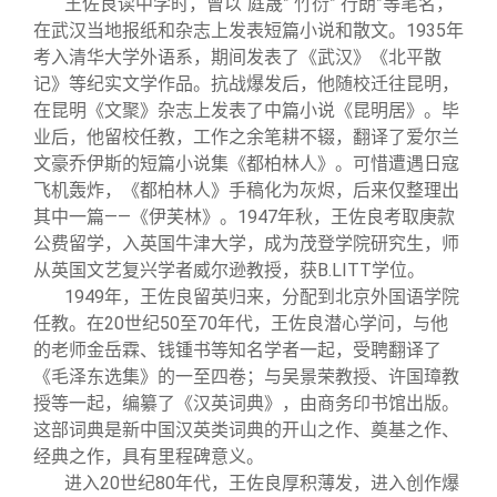
王佐良读中学时，曾以“庭晟”“竹衍”“行朗”等笔名，
在武汉当地报纸和杂志上发表短篇小说和散文。1935年
考入清华大学外语系，期间发表了《武汉》《北平散
记》等纪实文学作品。抗战爆发后，他随校迁往昆明，
在昆明《文聚》杂志上发表了中篇小说《昆明居》。毕
业后，他留校任教，工作之余笔耕不辍，翻译了爱尔兰
文豪乔伊斯的短篇小说集《都柏林人》。可惜遭遇日寇
飞机轰炸，《都柏林人》手稿化为灰烬，后来仅整理出
其中一篇——《伊芙林》。1947年秋，王佐良考取庚款
公费留学，入英国牛津大学，成为茂登学院研究生，师
从英国文艺复兴学者威尔逊教授，获B.LITT学位。
1949
年，王佐良留英归来，分配到北京外国语学院
任教。在20世纪50至70年代，王佐良潜心学问，与他
的老师金岳霖、钱锺书等知名学者一起，受聘翻译了
《毛泽东选集》的一至四卷；与吴景荣教授、许国璋教
授等一起，编纂了《汉英词典》，由商务印书馆出版。
这部词典是新中国汉英类词典的开山之作、奠基之作、
经典之作，具有里程碑意义。
进入20世纪80年代，王佐良厚积薄发，进入创作爆