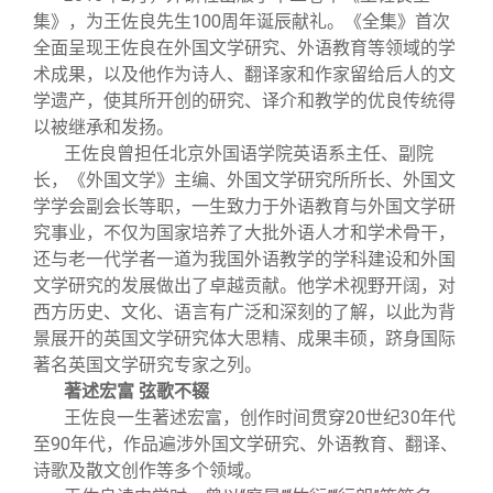
关闭
信息化服务
总会简介
集》，为王佐良先生100周年诞辰献礼。《全集》首次
全面呈现王佐良在外国文学研究、外语教育等领域的学
三创大赛
会长致辞
术成果，以及他作为诗人、翻译家和作家留给后人的文
学遗产，使其所开创的研究、译介和教学的优良传统得
以被继承和发扬。
实用信息
总会章程
王佐良曾担任北京外国语学院英语系主任、副院
长，《外国文学》主编、外国文学研究所所长、外国文
学学会副会长等职，一生致力于外语教育与外国文学研
理事会名单
究事业，不仅为国家培养了大批外语人才和学术骨干，
还与老一代学者一道为我国外语教学的学科建设和外国
制度法规
文学研究的发展做出了卓越贡献。他学术视野开阔，对
西方历史、文化、语言有广泛和深刻的了解，以此为背
景展开的英国文学研究体大思精、成果丰硕，跻身国际
联系我们
著名英国文学研究专家之列。
著述宏富 弦歌不辍
王佐良一生著述宏富，创作时间贯穿20世纪30年代
至90年代，作品遍涉外国文学研究、外语教育、翻译、
诗歌及散文创作等多个领域。