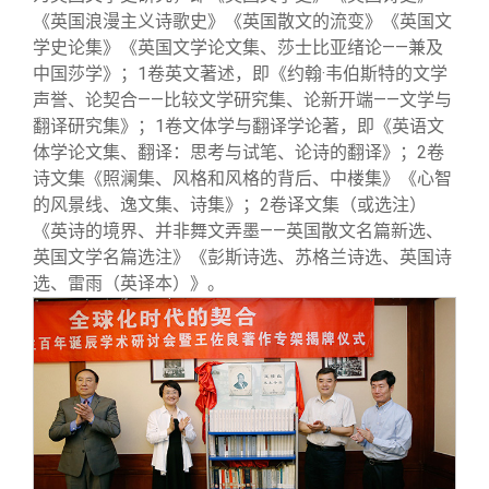
《英国浪漫主义诗歌史》《英国散文的流变》《英国文
学史论集》《英国文学论文集、莎士比亚绪论——兼及
中国莎学》；1卷英文著述，即《约翰·韦伯斯特的文学
声誉、论契合——比较文学研究集、论新开端——文学与
翻译研究集》；1卷文体学与翻译学论著，即《英语文
体学论文集、翻译：思考与试笔、论诗的翻译》；2卷
诗文集《照澜集、风格和风格的背后、中楼集》《心智
的风景线、逸文集、诗集》；2卷译文集（或选注）
《英诗的境界、并非舞文弄墨——英国散文名篇新选、
英国文学名篇选注》《彭斯诗选、苏格兰诗选、英国诗
选、雷雨（英译本）》。