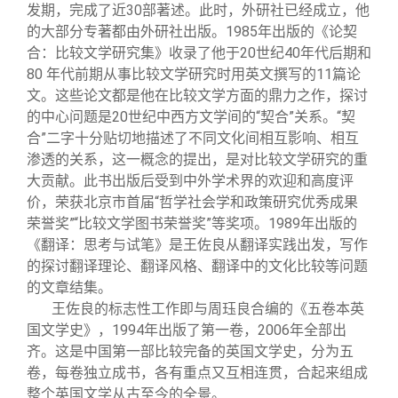
发期，完成了近30部著述。此时，外研社已经成立，他
的大部分专著都由外研社出版。1985年出版的《论契
合：比较文学研究集》收录了他于20世纪40年代后期和
80 年代前期从事比较文学研究时用英文撰写的11篇论
文。这些论文都是他在比较文学方面的鼎力之作，探讨
的中心问题是20世纪中西方文学间的“契合”关系。“契
合”二字十分贴切地描述了不同文化间相互影响、相互
渗透的关系，这一概念的提出，是对比较文学研究的重
大贡献。此书出版后受到中外学术界的欢迎和高度评
价，荣获北京市首届“哲学社会学和政策研究优秀成果
荣誉奖”“比较文学图书荣誉奖”等奖项。1989年出版的
《翻译：思考与试笔》是王佐良从翻译实践出发，写作
的探讨翻译理论、翻译风格、翻译中的文化比较等问题
的文章结集。
王佐良的标志性工作即与周珏良合编的《五卷本英
国文学史》，1994年出版了第一卷，2006年全部出
齐。这是中国第一部比较完备的英国文学史，分为五
卷，每卷独立成书，各有重点又互相连贯，合起来组成
整个英国文学从古至今的全景。