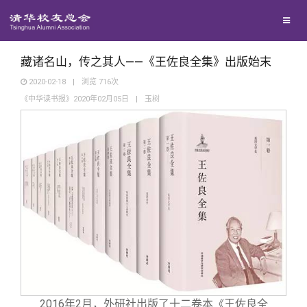
兴趣群体
捐赠方法
我要订阅
清华故事
西南联大校友会
义工计划
新媒体平台
青春风采
藏诸名山，传之其人——《王佐良全集》出版始末
2020-02-18
|
浏览
716
次
《中华读书报》2020年02月05日
|
玉树
校友文苑
校友讲坛
校友视界
校友服务
校友总会
终身学习
2016
年2月，外研社出版了十二卷本《王佐良全