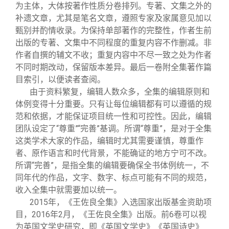
为主体，大体按著作性质分卷排列。专著、文集之外的
补遗文章，尤其是笔名文章，遵照专家及家属意见加以
甄别并酌情收录。为保持单部著作的完整性，作者生前
出版的专著、文集中不同程度的重复内容不作删减。非
作者自撰的辅文不收；重复内容中不尽一致之处为作者
不同时期改动，保留版本差异。最后一卷附全集著作篇
目索引，以便读者查阅。
由于资料繁复，编辑人数众多，全集的编辑原则和
体例变得十分重要。只有让每位编辑都有可以遵循的规
范和依据，才能保证项目统一性和可控性。因此，编辑
团队设定了“尊重”“完善”基调。所谓“尊重”，是对于全集
这类学术大家的作品，编辑时尤其需要谨慎，尊重作
者、原作语言和时代背景，不能确证的地方宁可不改。
所谓“完善”，是指全集的编辑要确保全书体例统一，不
同年代的作品，文字、数字、标点可能有不同的规范，
收入全集中就需要加以统一。
2015
年，《王佐良全集》入选国家出版基金资助项
目，2016年2月，《王佐良全集》出版。前6卷可以视
为英国文学史研究，即《英国文学史》《英国诗史》