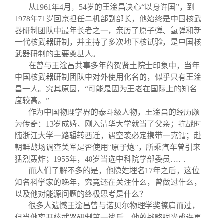
从1961年4月，54岁的王淦昌决心“以身许国”，到
1978年71岁回京担任二机部副部长，他始终是中国核武
器研制团队中最年长者之一，亲历了原子弹、氢弹和新
一代核武器研制，并主持了多次地下核试验，是中国核
武器研制的主要奠基人。
在曾与王淦昌共事多年的贺贤土院士印象中，当年
中国核武器研制团队中对外使用化名的，似乎只有王淦
昌一人。究其原因，“可能是因为王老在国际上的知名
度较高。”
作为中国物理学界的泰斗级人物，王淦昌的经历颇
为传奇：13岁成婚，刚入清华大学就当了父亲；抗战时
随浙江大学一路辗转西迁，遇空袭必定携带一克镭；赴
朝鲜战场调查美军是否使用“原子炮”，所乘汽车曾引来
猛烈轰炸；1955年，48岁当选中科院学部委员……
而人们了解不多的是，他隐姓埋名17年之后，这位
知名科学家的晚年，究竟还在关注什么，曾做过什么，
以及他对能源问题的终极思考是什么？
很多人遗憾王淦昌曾与诺贝尔物理学奖擦肩而过，
但当他离开核武器研制第一线后，他的战略眼光或许更