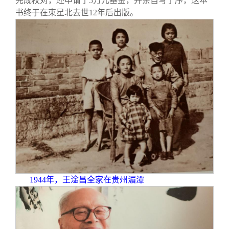
完成校对，还申请了5万元基金，并亲自写了序，这本
书终于在束星北去世12年后出版。
1944
年，王淦昌全家在贵州湄潭