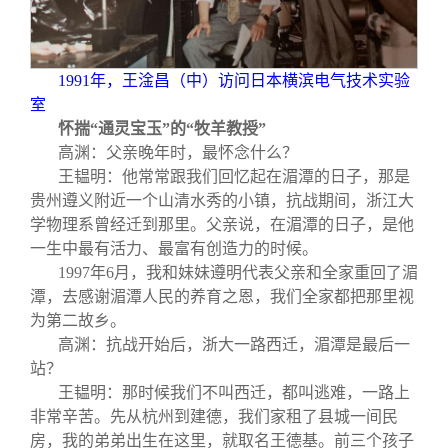
1991
年，王淦昌（中）访问日本横滨电气技术实验
室
怀揣“通灵宝玉”的“牧羊教授”
高渊：父亲晚年时，最怀念什么？
王韫明：他常常跟我们回忆起在湄潭的日子，那是
贵州遵义附近一个山清水秀的小镇，抗战期间，浙江大
学物理系曾经迁到那里。父亲说，在湄潭的日子，是他
一生中最有活力、最富有创造力的时候。
1997
年6月，我和妹妹遵明代表父亲和全家重回了湄
潭，去感谢湄潭人民的养育之恩，我们全家都把那里视
为第二故乡。
高渊：抗战开始后，浙大一路西迁，湄潭是最后一
站？
王韫明：那时候我们不叫西迁，都叫逃难，一路上
非常辛苦。先从杭州到建德，我们家租了县城一间民
房，我的弟弟出生在这里，就取名王德基。前三个孩子