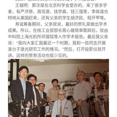
王韫明：那次是在北京科学会堂办的，来了很多学
者，有严济慈、周培源、钱学森、钱三强等，李政道也
特地从美国赶来，还有父亲的学生胡济民、程开甲等。
寿诞筹备期间，父亲就说，最好的贺礼是做出学术
成果。所以，在核工业部部长蒋心雄简单致辞后，就由
中科院上海光机所邓锡铭等人作学术报告。最后我父亲
说：“我向大家汇报最近一个时期，我和一些同志开展
准分子激光研究工作的情况。”然后，打开投影仪就开
讲。这样的贺寿活动也挺少见的。