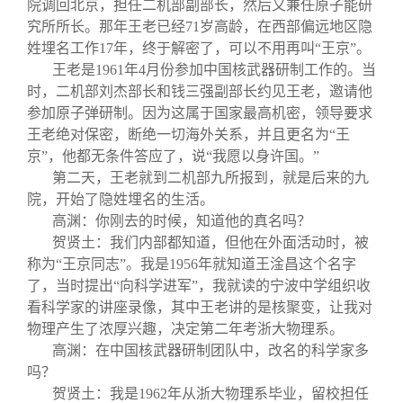
院调回北京，担任二机部副部长，然后又兼任原子能研
究所所长。那年王老已经71岁高龄，在西部偏远地区隐
姓埋名工作17年，终于解密了，可以不用再叫“王京”。
王老是1961年4月份参加中国核武器研制工作的。当
时，二机部刘杰部长和钱三强副部长约见王老，邀请他
参加原子弹研制。因为这属于国家最高机密，领导要求
王老绝对保密，断绝一切海外关系，并且更名为“王
京”，他都无条件答应了，说“我愿以身许国。”
第二天，王老就到二机部九所报到，就是后来的九
院，开始了隐姓埋名的生活。
高渊：你刚去的时候，知道他的真名吗？
贺贤土：我们内部都知道，但他在外面活动时，被
称为“王京同志”。我是1956年就知道王淦昌这个名字
了，当时提出“向科学进军”，我就读的宁波中学组织收
看科学家的讲座录像，其中王老讲的是核聚变，让我对
物理产生了浓厚兴趣，决定第二年考浙大物理系。
高渊：在中国核武器研制团队中，改名的科学家多
吗？
贺贤土：我是1962年从浙大物理系毕业，留校担任