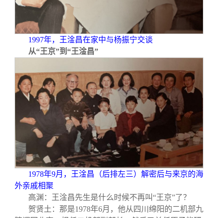
1997
年，王淦昌在家中与杨振宁交谈
从“王京”到“王淦昌”
1978
年9月，王淦昌（后排左三）解密后与来京的海
外亲戚相聚
高渊：王淦昌先生是什么时候不再叫“王京”了？
贺贤土：那是1978年6月，他从四川绵阳的二机部九