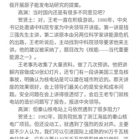
极开展原子能发电站研究的提案。
高渊：当时国内还是有很多不同意见吧？
贺贤土：对，王老一直在积极游说。1980年，中央
书记处邀请中科院专家为中央领导开讲座。第一讲是钱
三强先生主讲，第二讲原本由另两位科学家讲能源危机
的出路，王老听说后，主动找到中科院领导要求他来主
讲。他的建议被采纳了，题目改为《核能——当代重要
能源之一》。
王老事先收集了大量资料，做了几次预讲。他把讲
解内容做成50张幻灯片，还专门有一段讲美国三里岛核
事故，明确认为核电站是可以建在城市附近的。那天讲
座的效果很好，会上领导们最关心的是安全和成本问
题。安全问题在会上讲得很透彻了，会后王老专门就核
电站的造价问题写了报告，报送中央领导。
高渊：但秦山核电站上马依然遇到了很多阻力？
贺贤土：1982年，国务院批准了浙江海盐的秦山核
电厂项目。但还没动工，就遇到了强烈的反对声。主要
是不少人认为，我们可以引进国际上成熟的90万千瓦核