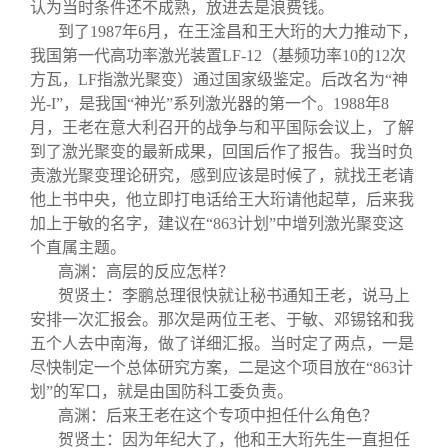
认为当时条件还不成熟，放进去是浪费钱。
到了1987年6月，在王淦昌和王大珩的大力推动下，
我国第一代高功率激光装置LF-12（基频功率10的12次
方瓦，LF指激光聚变）通过国家级鉴定。后改名为“神
光-I”，是我国“神光”系列激光器的第一个。1988年8
月，王老在意大利召开的战争与和平国际会议上，了解
到了激光聚变的最新成果，回国后作了报告。我当时负
责激光聚变理论研究，感到应该是时候了，就找王老请
他上书中央，他立即打电话给王大珩请他起草，后来我
加上于敏的名字，建议在“863计划”中增列激光聚变这
个直属主题。
高渊：高层的反应怎样？
贺贤土：李鹏总理很快就让秘书通知王老，说马上
安排一次汇报会。那次是两位王老、于敏、邓锡铭和我
五个人去中南海，做了详细汇报。当时定了两点，一是
尽快制定一个总体研究方案，二是这个项目放在“863计
划”的军口，就是由国防科工委负责。
高渊：后来王老在这个专项中担任什么角色？
贺贤土：因为年纪大了，他和王大珩先生一直担任