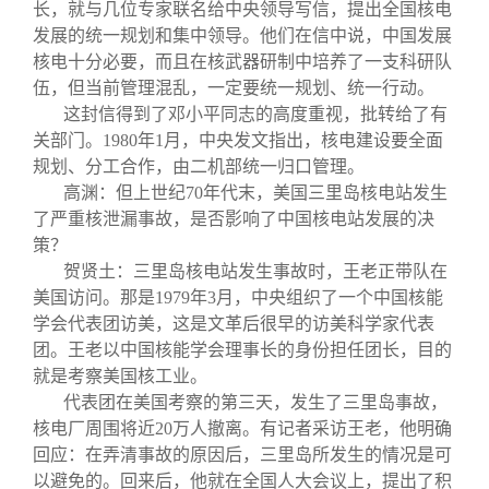
长，就与几位专家联名给中央领导写信，提出全国核电
发展的统一规划和集中领导。他们在信中说，中国发展
核电十分必要，而且在核武器研制中培养了一支科研队
伍，但当前管理混乱，一定要统一规划、统一行动。
这封信得到了邓小平同志的高度重视，批转给了有
关部门。1980年1月，中央发文指出，核电建设要全面
规划、分工合作，由二机部统一归口管理。
高渊：但上世纪70年代末，美国三里岛核电站发生
了严重核泄漏事故，是否影响了中国核电站发展的决
策？
贺贤土：三里岛核电站发生事故时，王老正带队在
美国访问。那是1979年3月，中央组织了一个中国核能
学会代表团访美，这是文革后很早的访美科学家代表
团。王老以中国核能学会理事长的身份担任团长，目的
就是考察美国核工业。
代表团在美国考察的第三天，发生了三里岛事故，
核电厂周围将近20万人撤离。有记者采访王老，他明确
回应：在弄清事故的原因后，三里岛所发生的情况是可
以避免的。回来后，他就在全国人大会议上，提出了积