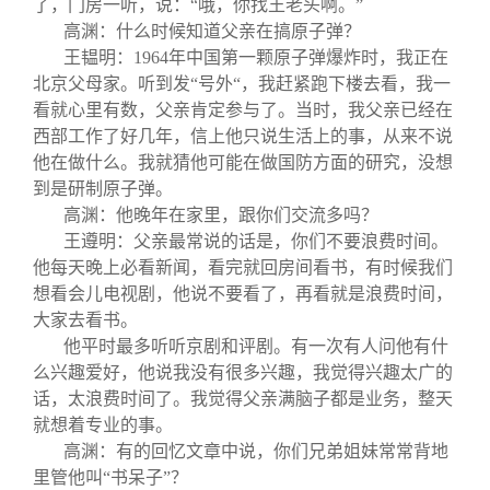
了，门房一听，说：“哦，你找王老头啊。”
高渊：什么时候知道父亲在搞原子弹？
王韫明：1964年中国第一颗原子弹爆炸时，我正在
北京父母家。听到发“号外“，我赶紧跑下楼去看，我一
看就心里有数，父亲肯定参与了。当时，我父亲已经在
西部工作了好几年，信上他只说生活上的事，从来不说
他在做什么。我就猜他可能在做国防方面的研究，没想
到是研制原子弹。
高渊：他晚年在家里，跟你们交流多吗？
王遵明：父亲最常说的话是，你们不要浪费时间。
他每天晚上必看新闻，看完就回房间看书，有时候我们
想看会儿电视剧，他说不要看了，再看就是浪费时间，
大家去看书。
他平时最多听听京剧和评剧。有一次有人问他有什
么兴趣爱好，他说我没有很多兴趣，我觉得兴趣太广的
话，太浪费时间了。我觉得父亲满脑子都是业务，整天
就想着专业的事。
高渊：有的回忆文章中说，你们兄弟姐妹常常背地
里管他叫“书呆子”？