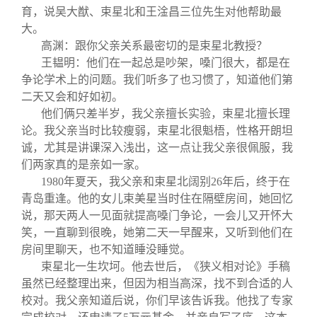
育，说吴大猷、束星北和王淦昌三位先生对他帮助最
大。
高渊：跟你父亲关系最密切的是束星北教授？
王韫明：他们在一起总是吵架，嗓门很大，都是在
争论学术上的问题。我们听多了也习惯了，知道他们第
二天又会和好如初。
他们俩只差半岁，我父亲擅长实验，束星北擅长理
论。我父亲当时比较瘦弱，束星北很魁梧，性格开朗坦
诚，尤其是讲课深入浅出，这一点让我父亲很佩服，我
们两家真的是亲如一家。
1980
年夏天，我父亲和束星北阔别26年后，终于在
青岛重逢。他的女儿束美星当时住在隔壁房间，她回忆
说，那天两人一见面就提高嗓门争论，一会儿又开怀大
笑，一直聊到很晚，她第二天一早醒来，又听到他们在
房间里聊天，也不知道睡没睡觉。
束星北一生坎坷。他去世后，《狭义相对论》手稿
虽然已经整理出来，但因为相当高深，找不到合适的人
校对。我父亲知道后说，你们早该告诉我。他找了专家