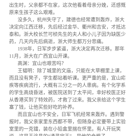
出生时，父亲都不在家，这次他看着母亲分娩，还感慨
原来生孩子这么艰难。
没多久，杭州失守了，建德也经常遭到轰炸，浙大
决定向江西迁移，先后经过金华、衢州和吉安，才抵达
泰和。浙大校长竺可桢先生的夫人和小儿子因为缺医少
药，几天内先后病逝，浙大师生都万分悲痛。
1938
年，日军步步紧逼，浙大决定再次迁移。那年
11月，浙大在广西宜山开课。
高渊：宜山也艰苦吗？
王韫明：除了城里的文庙，只能在大草棚里上课，
而且没有凳子，学生都站着听课。更严重的是，宜山疟
疾等疾病流行，大概有三分之一的人患病。有个化学系
的学生高烧昏迷，被医院送到了太平间，幸好校医正好
从香港买到了特效药，才救了过来。我父亲给这个学生
塞了钱，让他买些好吃的补养。
而且宜山也不安全，日军飞机经常来轰炸。遇到警
报时，我父亲家里东西都不带，但随身必定要带上实验
室里的一克镭，装在小铅盒里揣在怀里。有人开玩笑