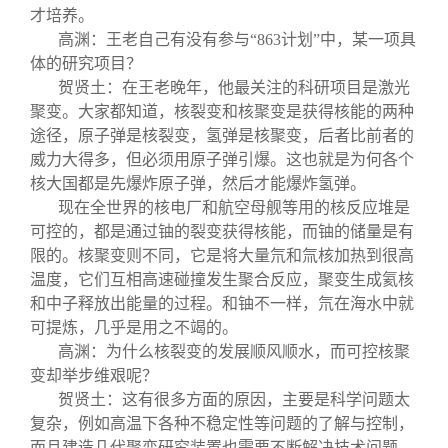
才培养。
高渊：王老自己有没有参与“863计划”中，某一项具
体的研究项目？
贺贤土：在王老晚年，他最关注的科研项目是激光
聚变。大家都知道，核裂变和核聚变是获得核能的两种
途径，原子弹是核裂变，氢弹是核聚变，后者比前者的
威力大得多，但必须用原子弹引爆。这也就是为何各个
核大国都是先爆炸原子弹，然后才能爆炸氢弹。
现在全世界的核电厂和航空母舰等用的核反应堆是
可控的，都是通过铀的裂变获得核能，而铀的储量是有
限的。核聚变则不同，它是将大量氘和氚核加热到很高
温度，它们互相高速碰撞发生聚合反应，聚变生成氦核
和中子释放出能量的过程。和铀不一样，氘在海水中就
可提炼，几乎是用之不竭的。
高渊：为什么核裂变的发展顺风顺水，而可控核聚
变却举步维艰呢？
贺贤土：这有很多方面的原因，主要是科学问题太
复杂，例如高温下各种不稳定性等问题的了解与控制，
而且建造几代聚变研究装置也需要不断解决技术问题。