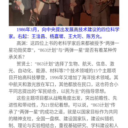
1986
年3月，向中央提出发展高技术建议的四位科学
家。右起：王淦昌、杨嘉墀、王大珩、陈芳允。
高渊：这四位上书的老科学家后来都被授予“两弹一
星功勋奖章”，“863计划”与“两弹一星”是否有着某种传
承关系？
贺贤土：“863计划”选择了生物、航天、信息、激
光、自动化、能源、材料等7个技术领域的15个主题项
目开始高科技攀登，1996年又增加了海洋技术领域。其
中航天和激光放在军口，其他都放在民口，这也符合小
平同志提出的“军民结合，以民为主”的指导思想。
这些主题项目都从战略角度出发，突出前瞻性、先
进性和带动性，为21世纪着想。可以说，“863计划”传
承了“两弹一星”的成功之道，就是以国家目标作为共同
的精神支柱，全国一盘棋、建设国家队，建设纠错机
制、理论与实验相结合，重视基础研究、学科建设和人