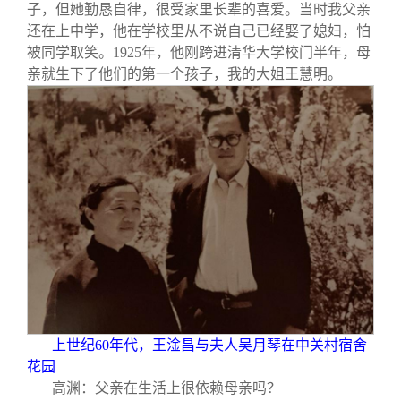
子，但她勤恳自律，很受家里长辈的喜爱。当时我父亲
还在上中学，他在学校里从不说自己已经娶了媳妇，怕
被同学取笑。1925年，他刚跨进清华大学校门半年，母
亲就生下了他们的第一个孩子，我的大姐王慧明。
上世纪60年代，王淦昌与夫人吴月琴在中关村宿舍
花园
高渊：父亲在生活上很依赖母亲吗？