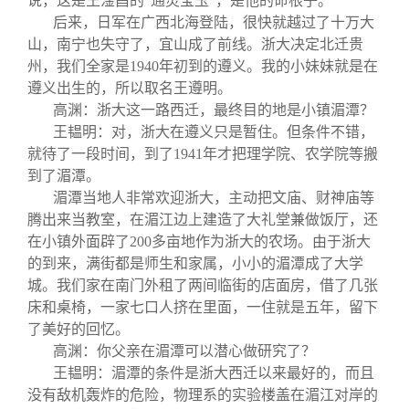
说，这是王淦昌的“通灵宝玉”，是他的命根子。
后来，日军在广西北海登陆，很快就越过了十万大
山，南宁也失守了，宜山成了前线。浙大决定北迁贵
州，我们全家是1940年初到的遵义。我的小妹妹就是在
遵义出生的，所以取名王遵明。
高渊：浙大这一路西迁，最终目的地是小镇湄潭？
王韫明：对，浙大在遵义只是暂住。但条件不错，
就待了一段时间，到了1941年才把理学院、农学院等搬
到了湄潭。
湄潭当地人非常欢迎浙大，主动把文庙、财神庙等
腾出来当教室，在湄江边上建造了大礼堂兼做饭厅，还
在小镇外面辟了200多亩地作为浙大的农场。由于浙大
的到来，满街都是师生和家属，小小的湄潭成了大学
城。我们家在南门外租了两间临街的店面房，借了几张
床和桌椅，一家七口人挤在里面，一住就是五年，留下
了美好的回忆。
高渊：你父亲在湄潭可以潜心做研究了？
王韫明：湄潭的条件是浙大西迁以来最好的，而且
没有敌机轰炸的危险，物理系的实验楼盖在湄江对岸的