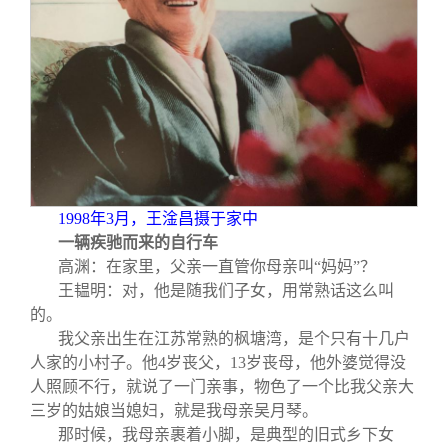
1998
年3月，王淦昌摄于家中
一辆疾驰而来的自行车
高渊：在家里，父亲一直管你母亲叫“妈妈”？
王韫明：对，他是随我们子女，用常熟话这么叫
的。
我父亲出生在江苏常熟的枫塘湾，是个只有十几户
人家的小村子。他4岁丧父，13岁丧母，他外婆觉得没
人照顾不行，就说了一门亲事，物色了一个比我父亲大
三岁的姑娘当媳妇，就是我母亲吴月琴。
那时候，我母亲裹着小脚，是典型的旧式乡下女