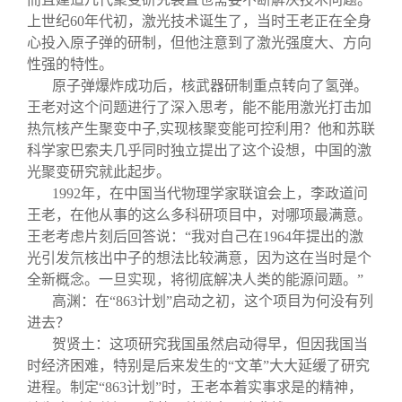
上世纪60年代初，激光技术诞生了，当时王老正在全身
心投入原子弹的研制，但他注意到了激光强度大、方向
性强的特性。
原子弹爆炸成功后，核武器研制重点转向了氢弹。
王老对这个问题进行了深入思考，能不能用激光打击加
热氘核产生聚变中子,实现核聚变能可控利用？他和苏联
科学家巴索夫几乎同时独立提出了这个设想，中国的激
光聚变研究就此起步。
1992
年，在中国当代物理学家联谊会上，李政道问
王老，在他从事的这么多科研项目中，对哪项最满意。
王老考虑片刻后回答说：“我对自己在1964年提出的激
光引发氘核出中子的想法比较满意，因为这在当时是个
全新概念。一旦实现，将彻底解决人类的能源问题。”
高渊：在“863计划”启动之初，这个项目为何没有列
进去？
贺贤土：这项研究我国虽然启动得早，但因我国当
时经济困难，特别是后来发生的“文革”大大延缓了研究
进程。制定“863计划”时，王老本着实事求是的精神，