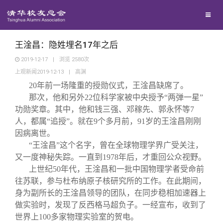
兴趣群体
捐赠方法
我要订阅
清华故事
西南联大校友会
义工计划
新媒体平台
青春风采
王淦昌：隐姓埋名17年之后
2019-12-17
|
浏览
2580
次
上观新闻2019-12-13
|
高渊
校友文苑
20
年前一场隆重的授勋仪式，王淦昌缺席了。
那次，他和另外22位科学家被中央授予“两弹一星”
校友讲坛
功勋奖章。其中，他和钱三强、邓稼先、郭永怀等7
人，都属“追授”。就在9个多月前，91岁的王淦昌刚刚
因病离世。
校友视界
“王淦昌”这个名字，曾在全球物理学界广受关注，
又一度神秘失踪。一直到1978年后，才重回公众视野。
校友服务
上世纪50年代，王淦昌和一批中国物理学者受命前
往苏联，参与杜布纳原子核研究所的工作。在此期间，
身为副所长的王淦昌领导的团队，在同步稳相加速器上
校友总会
终身学习
做实验时，发现了反西格马超负子。一经宣布，收到了
世界上100多家物理实验室的贺电。