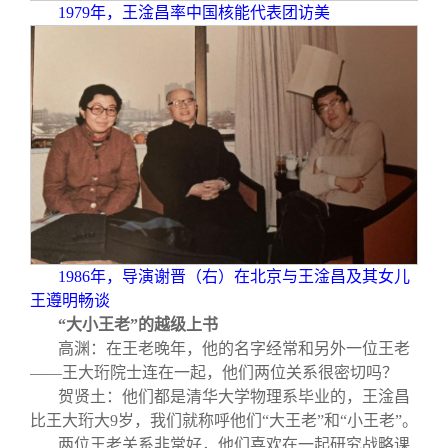
1979
年，王淦昌率中国核能代表团访美
1986
年，导演谢晋（右）在北京与王淦昌及其女儿
王遵明畅谈
“大小王老”的越级上书
高渊：在王老晚年，他的名字经常和另外一位王老
——王大珩院士连在一起，他们两位关系很密切吗？
贺贤土：他们都是清华大学物理系毕业的，王淦昌
比王大珩大9岁，我们就称呼他们“大王老”和“小王老”。
两位王老关系非常好，他们喜欢在一起研究战略课