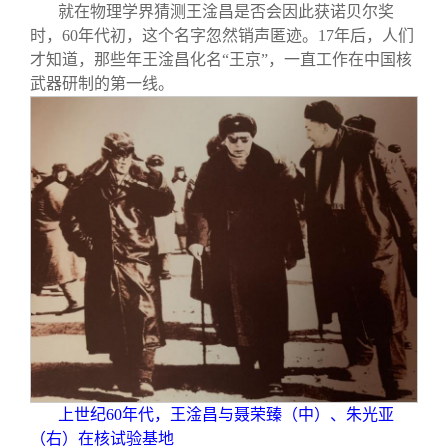
关闭
信息化服务
总会简介
就在物理学界猜测王淦昌是否会因此获诺贝尔奖
时，60年代初，这个名字忽然销声匿迹。17年后，人们
才知道，那些年王淦昌化名“王京”，一直工作在中国核
三创大赛
会长致辞
武器研制的第一线。
实用信息
总会章程
理事会名单
制度法规
联系我们
上世纪60年代，王淦昌与聂荣臻（中）、朱光亚
（右）在核试验基地