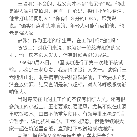
王韫明：不会的，我父亲才不是“书呆子”呢。他就
是跟人家打交道时，有点一门心思，探讨业务很专注。
他常打电话问别人：“你有什么好的IDEA，跟我说
说。”确实有点冲头冲脑的，年轻人可能有点怕他，他
老是催人家。
高渊：作为王老的学生辈，在工作中你怕他吗？
贺贤土：对我们来说，他就是一位慈祥和蔼的父
辈，他一般不跟人发火，但有时候会跟领导急。
1969
年9月23日，中国成功进行了第一次地下核试
验。那次是王老负责，我是理论设计人之一。试验前王
老刚进山洞，助手携带的探测器就猛响，王老要求立刻
清查放射源，结果查明是氡气超标，对人体呼吸系统影
响很大。
当时每天在山洞里工作的不仅有科研人员，还有很
多施工的小战士。王老要求加强通风，尤其不能在山洞
里吃饭喝水，口罩不能重复使用。有领导批王老是“活
命哲学”，说他扰乱军心。王老很愤怒，但他继续跟大
家一起在坑道里奋战，直到地下核试验成功爆炸。
高渊：据说你父亲80寿辰办成了学术报告会？