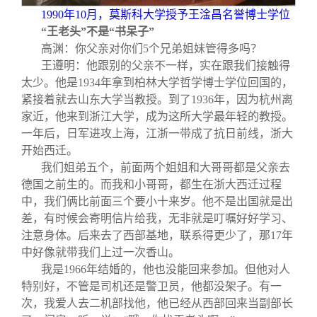
1990
年10月，莫斯科大学授予王淦昌名誉博士学位
“王老头”不是“书呆子”
高渊：你父亲对你们5个兄弟姐妹管得多吗？
王遵明：他跟别的父亲不一样，实在跟我们接触得
太少。他是1934年拿到柏林大学哲学博士学位回国的，
紧接着就去山东大学当教授。到了1936年，因为杭州离
家近，他来到浙江大学，成为这所大学最年轻的教授。
一年后，日军进攻上海，江浙一带成了抗日前线，浙大
开始西迁。
我们姐弟五个，前面两个姐姐和大哥哥都是父亲去
德国之前生的。而我和小哥哥，都生在浙大西迁过程
中，我们俩比前面三个要小十来岁。他不是出国就是出
差，有时候会寄明信片给我，无非就是叮嘱好好学习、
注意身体。后来去了西部基地，联系得更少了，那17年
中好像就带我们上过一次香山。
我是1966年结婚的，他也没能回来参加。但他对人
特别好，不管是司机还是警卫员，他都没架子。有一
次，我爱人去二机部找他，他已经从西部回来当副部长