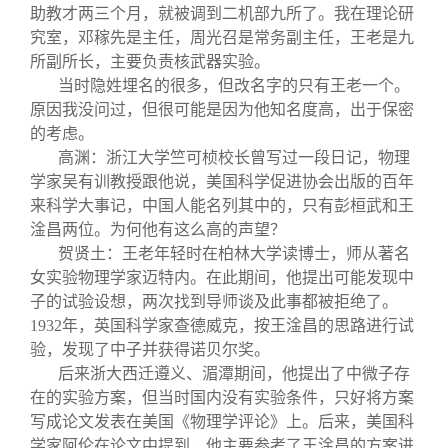
助教才两三个月，就被调到二机部九所了。我在理论研
究室，邓稼先是主任，周光召是常务副主任，王老是九
所副所长，主要负责核武器实验。
当时隐姓埋名的很多，但改名字的只有王老一个。
原因我没问过，但很可能是因为他知名度高，出于保密
的考虑。
高渊：浙江大学竺可桢校长曾写过一段日记，物理
学家吴有训教授跟他说，美国科学促进协会出版的百年
来科学大事记，中国人能名列其中的，只有彭桓武和王
淦昌两位。为何他有这么高的声望？
贺贤土：王老年轻时在柏林大学读博士，师从著名
女实验物理学家迈特内。在此期间，他提出可能发现中
子的试验设想，两次找到导师谈及此事都被拒绝了。
1932年，英国科学家查德威克，按王淦昌的思路进行试
验，发现了中子并获得诺贝尔奖。
后来浙大西迁遵义、湄潭期间，他提出了中微子存
在的实验方案，但当时国内没有实验条件，只好将方案
写成论文发表在美国《物理学评论》上。后来，美国科
学家阿伦在论文中提到，他主要参考了王淦昌的方案进