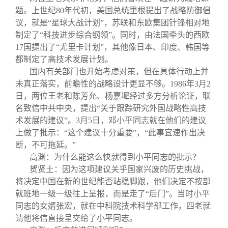
题。上世纪80年代初，美国总统里根提出了战略防御倡
议，就是“星球大战计划”，苏联和东欧集团针锋相对地
制定了“科技进步综合纲领”。同时，由法国牵头的西欧
17国提出了“尤里卡计划”，其他像日本、印度、韩国等
都制定了高技术发展计划。
国内有关部门也开始考虑对策，但在具体行动上并
未真正落实，前瞻性的战略设计更显不够。1986年3月2
日，两位王老和陈芳允、杨嘉墀经过多方分析论证，联
名致信中共中央，提出“关于跟踪研究外国战略性高技
术发展的建议”。3月5日，邓小平同志就在他们的建议
上做了批示：“这个建议十分重要”，“此事宜速作出决
断，不可拖延。”
高渊：为什么能这么快就得到小平同志的批示？
贺贤土：因为这项建议关乎国家兴废的历史挑战，
将决定中国在新的世纪能否站稳脚跟，他们决定不按部
就班地一级一级往上呈报，而是走了“后门”。当时小平
同志的女婿张宏，就在中科院技术科学部工作，四老就
请他将信直接呈交给了小平同志。