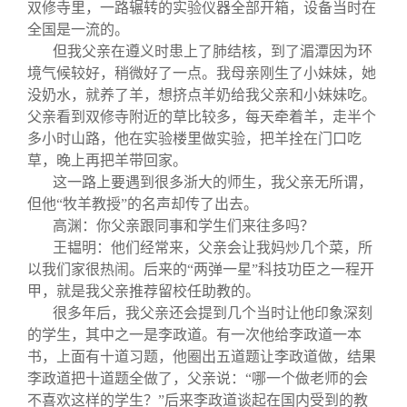
双修寺里，一路辗转的实验仪器全部开箱，设备当时在
全国是一流的。
但我父亲在遵义时患上了肺结核，到了湄潭因为环
境气候较好，稍微好了一点。我母亲刚生了小妹妹，她
没奶水，就养了羊，想挤点羊奶给我父亲和小妹妹吃。
父亲看到双修寺附近的草比较多，每天牵着羊，走半个
多小时山路，他在实验楼里做实验，把羊拴在门口吃
草，晚上再把羊带回家。
这一路上要遇到很多浙大的师生，我父亲无所谓，
但他“牧羊教授”的名声却传了出去。
高渊：你父亲跟同事和学生们来往多吗？
王韫明：他们经常来，父亲会让我妈炒几个菜，所
以我们家很热闹。后来的“两弹一星”科技功臣之一程开
甲，就是我父亲推荐留校任助教的。
很多年后，我父亲还会提到几个当时让他印象深刻
的学生，其中之一是李政道。有一次他给李政道一本
书，上面有十道习题，他圈出五道题让李政道做，结果
李政道把十道题全做了，父亲说：“哪一个做老师的会
不喜欢这样的学生？”后来李政道谈起在国内受到的教