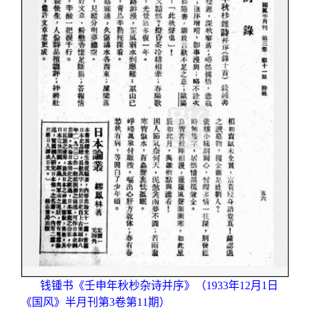
钱锺书《壬申年秋杪杂诗并序》（1933年12月1日
《国风》半月刊第3卷第11期）