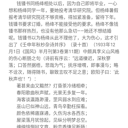
钱锺书同杨绛相处以后，因为自己即将毕业，一心
想和杨绛同学一年，要她投考清华研究院。但杨绛暑假
报考清华研究院还不够资格，得加紧准备，留待下年。
钱锺书要求订婚，杨绛不能接受他的要求。杨绛不像钱
锺书那样热烈，也没有他那么急切——她还不想结婚
呢。钱锺书以为杨绛从此不理他了，大为伤心，这才引
出了《壬申年秋杪杂诗并序》（录十首）（1933年12
月1日《国风》半月刊第3卷第11期）中颇具李义山风格
的伤心断肠之句（诗前有序云：“远道棲迟，深秋寥
落；口答然据梧，悲哉为气；抚序增喟，即事漫与；略
不诠次，随得随书，聊致言叹不足之意；欧阳子曰：‘此
秋声也’！”）：
著甚来由又黯然？灯昏茶冷绪相牵；
春阳歌曲秋声赋，光景无多复一年。
海客谈瀛路渺漫，罡风弱水到应难；
巫山已似神山远，青鸟辛勤枉探看。
颜色依稀寤寐通，久伤沟水各西东；
屋梁落月犹惊起，见纵分明梦总空。
缠绵悱恻好文章，粉恋香悽足断肠；