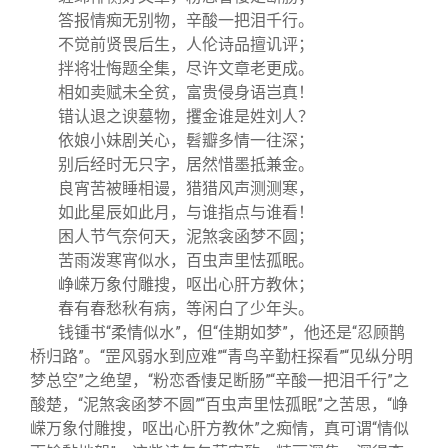
答报情痴无别物，辛酸一把泪千行。
不觉前贤畏后生，人伦诗品擅讥评；
拌将壮悔题全集，尽许文章老更成。
相如卖赋未全贫，富贵侵身语岂真！
错认退之谀墓物，攫金谁是姓刘人？
依娘小妹剧关心，髫瓣多情一往深；
别后经时无只字，居然惜墨抵兼金。
良宵苦被睡相谩，猎猎风声测测寒，
如此星辰如此月，与谁指点与谁看！
困人节气奈何天，泥煞衾函梦不圆；
苦雨泼寒宵似水，百虫声里怯孤眠。
峥嵘万象付雕搜，呕出心肝方教休；
春有春愁秋有病，等闲白了少年头。
钱锺书“柔情似水”，但“佳期如梦”，他还是“忍顾鹊
桥归路”。“罡风弱水到应难”“青鸟辛勤枉探看”“见纵分明
梦总空”之绝望，“粉恋香悽足断肠”“辛酸一把泪千行”之
酸楚，“泥煞衾函梦不圆”“百虫声里怯孤眠”之苦思，“峥
嵘万象付雕搜，呕出心肝方教休”之痴情，真可谓“情似