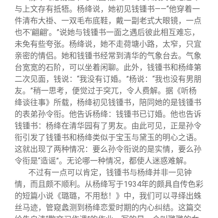
与上文存有抵牾。杨绛说，她初见钱锺书——“他穿着一
件清布大褂、一双毛布底鞋，戴一副老式大眼镜，一点
也不‘翩翩’。”说她与钱锺书一面之遇后彼此相互难忘，
未免有些夸张。杨绛说，她不走荷塘小路，太窄，只宜
亲密的情侣。她和钱锺书经常到清华的气象台去。气象
台宽宽的石阶，可以坐着闲聊。此外，钱锺书和杨绛第
二次见面，钱说：“我没有订婚。”杨说：“我也没有男朋
友。”稍一思考，便觉过于突兀，令人费解。据《听杨
绛谈往事》所载，杨绛初见钱锺书，陪同她的是钱锺书
的表弟孙令衔。他告诉杨绛：钱锺书已订婚。他也告诉
钱锺书：杨绛在清华园有了男友。由此可见，正是孙令
衔引发了钱锺书和杨绛类似于宝玉与黛玉的明心之语。
这就出现了两种情况：要么孙令衔说的是实情，要么孙
令衔是“造谣”。无论哪一种情况，都使人迷惑难解。
不过有一点可以肯定，钱锺书与杨绛并非一见钟
情，而且颇不顺利。从杨绛写于1934年的颇具自传色彩
的短篇小说《璐璐，不用愁！》中，我们可以寻绎出蛛
丝马迹，管窥蠡测到杨绛恋爱时期的内心纠结。这篇交