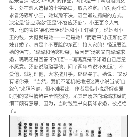
给朱自清“散文习作课”的作业，写的是一个叫璐璐的女
生，处在恋人选择的十字路口，取舍难定。面对两个追
求者汤宓和小王，她犹豫不决，甚至通过抓阄的方式，
决定是“答应汤宓”还是“不答应汤宓”。小王更令人气
恼，他的表妹“暑假造谣说她和小王订婚了，说她图小
王的钱，大概就是她——一定是她！”而后来“小王和他表
妹订婚了。真是个不要脸的东西！抢人家的！怪道要造
她的谣言。”璐璐和汤宓吵架，原因是“汤宓又向璐璐求
婚，璐璐还是回答‘不知道’——璐璐真是不知道自己愿意
不愿意。汤宓说璐璐耍他，问了两年总说‘不知道’；不
爱他，就别理他，大家撒开手。璐璐哭了。她说：‘又没
有请你来！’”当然，我们不能机械地把这篇小说当成“自
叙传”来猜笨谜，但不难看出，作者是借小说纾解恋爱
时期的某种情绪甚至愤怒的，尤其是汤宓向璐璐求婚的
细节颇有意思。因为，当时钱锺书向杨绛求婚，被拒绝
了。