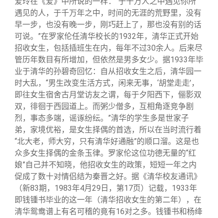
爱玲在《爱》中所说的一样：“于千万人之中遇见你所
遇见的人，于千万年之中，时间的无涯的荒野里，没有
早一步，也没有晚一步，刚巧赶上了，那也没有别的话
可说。”在罗家伦任清华校长的1932年，清华正式开始
招收女生，包括插班生在内，每年不过30余人。后来尽
管历年数目有所增加，但依然是男多女少。据1933年毕
业于清华的孙碧奇回忆：自从招收女生之后，清华园一
时大乱，“男生改变生活方式，闲来无事，‘胡堂走走’，
即往女生宿舍古月堂访友之谓，每于夕阳西下，俪影双
双，徘徊于西园道上。而粥少僧多，互相角逐竞争剧
烈，事态多端，谣诼纷纭。”清华的学生多是世家子
弟，家境优裕，是女生择偶的首选，所以在当时流行着
“北大老，师大穷，只有清华好通融”的顺口溜。这是也
众多女生择偶的金条玉律。罗家伦这位功德无量的“红
娘”自己并不知晓，他招收女生的政策，短短一年之内
促成了数十对情侣结为秦晋之好。据《清华校友通讯》
（新83期，1983年4月29日，第17页）记载，1933年
即钱锺书毕业的这一年（清华招收女生的第二年），在
清华鸳鸯谱上有名可稽的竟有16对之多。钱锺书和杨绛