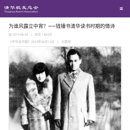
兴趣群体
捐赠方法
我要订阅
清华故事
西南联大校友会
义工计划
新媒体平台
青春风采
为谁风露立中宵？——钱锺书清华读书时期的情诗
2019-06-24
|
浏览
1464
次
《中华读书报》2019年06月12日
|
王鹏程
校友文苑
校友讲坛
校友视界
校友服务
校友总会
终身学习