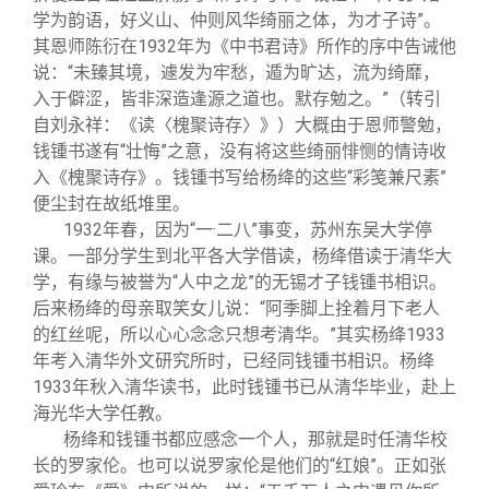
学为韵语，好义山、仲则风华绮丽之体，为才子诗”。
其恩师陈衍在1932年为《中书君诗》所作的序中告诫他
说：“未臻其境，遽发为牢愁，遁为旷达，流为绮靡，
入于僻涩，皆非深造逢源之道也。默存勉之。”（转引
自刘永祥：《读〈槐聚诗存〉》）大概由于恩师警勉，
钱锺书遂有“壮悔”之意，没有将这些绮丽悱恻的情诗收
入《槐聚诗存》。钱锺书写给杨绛的这些“彩笺兼尺素”
便尘封在故纸堆里。
1932
年春，因为“一·二八”事变，苏州东吴大学停
课。一部分学生到北平各大学借读，杨绛借读于清华大
学，有缘与被誉为“人中之龙”的无锡才子钱锺书相识。
后来杨绛的母亲取笑女儿说：“阿季脚上拴着月下老人
的红丝呢，所以心心念念只想考清华。”其实杨绛1933
年考入清华外文研究所时，已经同钱锺书相识。杨绛
1933年秋入清华读书，此时钱锺书已从清华毕业，赴上
海光华大学任教。
杨绛和钱锺书都应感念一个人，那就是时任清华校
长的罗家伦。也可以说罗家伦是他们的“红娘”。正如张