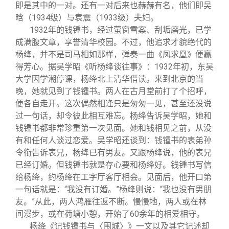
即是其中的一对。还有一对后来也赫赫有名，他们即吴
晗（1934级）与袁震（1933级）夫妇。
1932
年的钱锺书，经过萤窗雪案、刮垢磨光，已学
成满腹文章，享誉清华校园。不过，他追求才貌绝代的
杨绛，并不是司马相如那样，弹奏一曲《凤求凰》便赢
得芳心。据吴学昭《听杨绛谈往事》：1932年初，东吴
大学因学潮停课，杨绛北上清华借读。来到北京的当
晚，她就见到了钱锺书。两人在古月堂前打了个招呼，
便各自走开。这次偶然相逢只是匆匆一见，甚至还没说
过一句话，却令彼此相互难忘。杨绛告诉吴学昭，她和
钱锺书都非常珍重第一次见面。她和钱相见之前，从没
有和任何人谈过恋爱。吴学昭还谈到：钱锺书的表弟孙
令衔告诉表兄，杨绛已有男友。又跟杨绛说，他的表兄
已经订婚。但钱锺书就是存心要和杨绛好。钱锺书写信
给杨绛，约杨绛在工字厅客厅相会。见面后，他开口第
一句话就是：“我没有订婚。”杨绛则说：“我也没有男朋
友。”从此，两人鸿雁往返不断。慢慢地，两人或在林
间漫步，或在荷塘小憩，开始了60余年的相爱相守。
杨绛《记钱锺书与〈围城〉》一文以及其它记述却