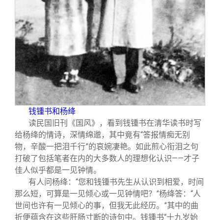
关闭
信息化服务
总会简介
三创大赛
会长致辞
实用信息
总会章程
理事会名单
钱锺书和杨绛
读民国旧刊《国风》，看到钱锺书在清华读书时写
制度法规
给杨绛的情诗，深情绵邈，其中竟有“答报情痴无别
物，辛酸一把泪千行”的哀婉凄艳。如此煎心衔泪之句
联系我们
打破了包括笔者在内的大多数人的理想化认识——才子
佳人似乎都是一见钟情。
有人问杨绛：“您和钱锺书先生从认识到相爱，时间
那么短，可算是一见倾心或一见钟情吧？”杨绛答：“人
世间也许有一见倾心的事，但我无此经历。”其中的曲
折便蕴含在这些肝肠寸断的诗句中。钱锺书“十九岁始