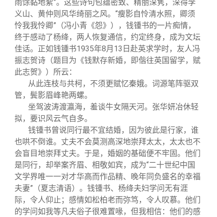
雨馀黏地絮”。这些诗句包蕴密致、精丽深隽，深得李
义山、黄仲则风华绮丽之风。“瘦影自怜清水照，卿须
怜我我怜卿”（冯小青《怨》），钱锺书的一片痴情，
终于感动了杨绛，两人恢复通信，约定终身，成为文坛
佳话。正如钱锺书1935年8月13日赴英求学时，友人冯
振志贺诗（题目为《钱默存新婚，即偕往英国留学，赋
此志贺》）所云：
从此连枝与共柯，不须更赋忆秦娥。词源笔阵驱双
管，鬓影眉峰艳两螺。
坐驾波涛渡瀛海，羞谈牛女隔天河。张华妍冶休轻
拟，要识风云气自多。
钱锺书曾说同行最不宜结婚，因为彼此是行家，谁
也哄不倒谁。丈夫不会莫测高深地崇拜太太，太太也不
会盲目地崇拜丈夫。于是，婚姻的基础便不牢固。他们
是同行，却举案齐眉、相敬如宾，成为“二十世纪中国
文学界唯一一对才华高而作品精、晚年同负盛名的幸福
夫妻”（夏志清语）。钱锺书、杨绛夫妇学问无有涯
际，令人仰止；感情如松柏老而弥笃，令人叹慕。他们
的学问如我等凡夫俗子很难置喙，但我相信：他们的感